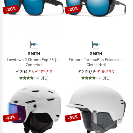
-20%
-20%
SMITH
SMITH
Lowdown 2 ChromaPop S3 (VLT 14%)
Embark ChromaPop Polarized Mirror C
Zonnebril
Gletsjerbril
€ 204,95
€ 163,96
€ 209,95
€ 167,96
4,0
(1)
4,0
(1)
-35%
-10%