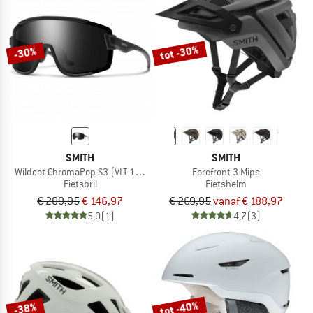
tot -30%
-30%
SMITH
SMITH
Wildcat ChromaPop S3 (VLT 10%) + S0 (VLT 90%)
Forefront 3 Mips
Fietsbril
Fietshelm
€ 209,95
€ 146,97
€ 269,95
vanaf € 188,97
5,0
(1)
4,7
(3)
tot -40%
-38%