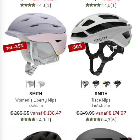
4,0
(1)
4,0
(1)
tot -35%
-30%
SMITH
SMITH
Women's Liberty Mips
Trace Mips
Skihelm
Fietshelm
€ 209,95
vanaf € 136,47
€ 249,95
vanaf € 174,97
4,0
(1)
4,3
(6)