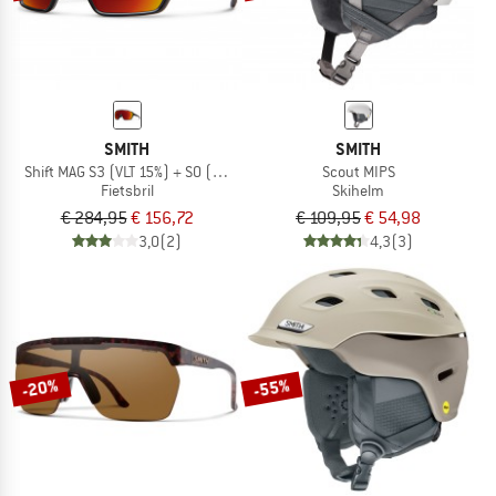
SMITH
SMITH
Shift MAG S3 (VLT 15%) + S0 (VLT 90%)
Scout MIPS
Fietsbril
Skihelm
€ 284,95
€ 156,72
€ 109,95
€ 54,98
3,0
(2)
4,3
(3)
-20%
-55%