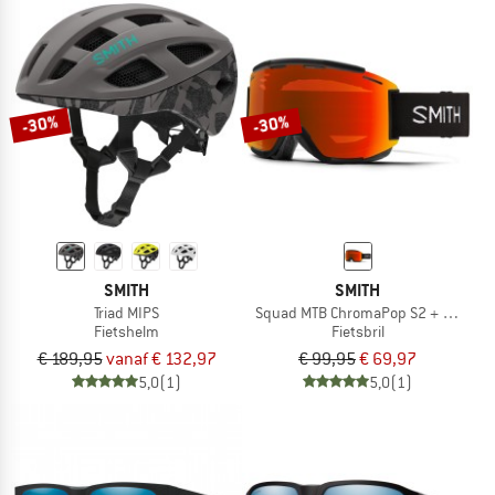
-30%
-30%
SMITH
SMITH
Triad MIPS
Squad MTB ChromaPop S2 + S0 (VLT 
Fietshelm
Fietsbril
€ 189,95
vanaf € 132,97
€ 99,95
€ 69,97
5,0
(1)
5,0
(1)