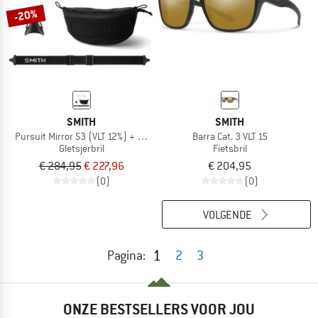
-20%
SMITH
SMITH
Pursuit Mirror S3 (VLT 12%) + S0 (VLT 89%)
Barra Cat. 3 VLT 15
Gletsjerbril
Fietsbril
€ 284,95
€ 227,96
€ 204,95
(0)
(0)
VOLGENDE
1
Pagina:
2
3
ONZE BESTSELLERS VOOR JOU