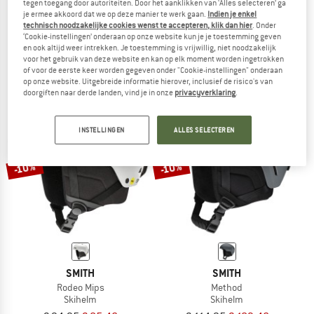
tegen toegang door autoriteiten. Door het aanklikken van ‘Alles selecteren’ ga
je ermee akkoord dat we op deze manier te werk gaan.
Indien je enkel
SMITH
SMITH
technisch noodzakelijke cookies wenst te accepteren, klik dan hier
. Onder
Signal Mips
Level MIPS
‘Cookie-instellingen’ onderaan op onze website kun je je toestemming geven
Fietshelm
Skihelm
en ook altijd weer intrekken. Je toestemming is vrijwillig, niet noodzakelijk
€ 84,95
vanaf € 59,47
€ 209,95
€ 188,96
voor het gebruik van deze website en kan op elk moment worden ingetrokken
of voor de eerste keer worden gegeven onder "Cookie-instellingen" onderaan
4,9
(19)
5,0
(2)
op onze website. Uitgebreide informatie hierover, inclusief de risico's van
doorgiften naar derde landen, vind je in onze
privacyverklaring
.
INSTELLINGEN
ALLES SELECTEREN
-10%
-10%
SMITH
SMITH
Rodeo Mips
Method
Skihelm
Skihelm