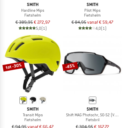
SMITH
SMITH
Hardline Mips
Pilot Mips
Fietshelm
Fietshelm
€ 389,95
€ 272,97
€ 84,95
vanaf € 59,47
5,0
(1)
4,0
(1)
tot -30%
-45%
SMITH
SMITH
Transit Mips
Shift MAG Photochr, S0-S2 (VLT 85-2
Fietshelm
Fietsbril
€ 94,95
vanaf € 66,47
€ 304,95
€ 167,72