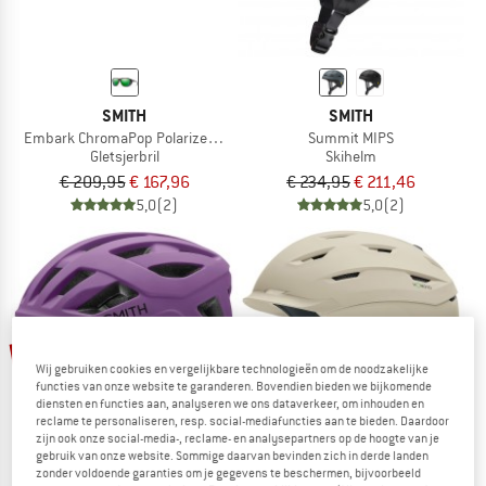
SMITH
SMITH
Embark ChromaPop Polarized Mirror Cat. 3 VLT 15%
Summit MIPS
Gletsjerbril
Skihelm
€ 209,95
€ 167,96
€ 234,95
€ 211,46
5,0
(2)
5,0
(2)
tot -30%
-10%
Wij gebruiken cookies en vergelijkbare technologieën om de noodzakelijke
functies van onze website te garanderen. Bovendien bieden we bijkomende
diensten en functies aan, analyseren we ons dataverkeer, om inhouden en
reclame te personaliseren, resp. social-mediafuncties aan te bieden. Daardoor
zijn ook onze social-media-, reclame- en analysepartners op de hoogte van je
gebruik van onze website. Sommige daarvan bevinden zich in derde landen
zonder voldoende garanties om je gegevens te beschermen, bijvoorbeeld