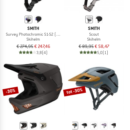
SMITH
SMITH
Survey Photochromic S1-S2 (VLT 30-50%)
Scout
Skihelm
Skihelm
€ 274,95
€ 247,46
€ 89,95
€ 58,47
3,8
(4)
5,0
(1)
tot -30%
-30%