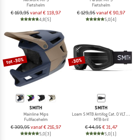
Fietshelm
Fietshelm
€ 169,95
vanaf € 118,97
€ 129,95
vanaf € 90,97
4,8
(5)
5,0
(4)
tot -30%
-30%
SMITH
SMITH
Mainline Mips
Loam S MTB Antifog Cat. 0 VLT 90%
Fullfacehelm
MTB-bril
€ 309,95
vanaf € 216,97
€ 44,95
€ 31,47
5,0
(3)
5,0
(1)