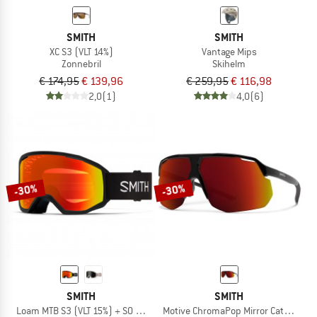
SMITH
SMITH
XC S3 (VLT 14%)
Vantage Mips
Zonnebril
Skihelm
€ 174,95
€ 139,96
€ 259,95
€ 116,98
2,0
(1)
4,0
(6)
-30%
-30%
SMITH
SMITH
Loam MTB S3 (VLT 15%) + S0 (VLT 90%)
Motive ChromaPop Mirror Cat. 3 VLT 