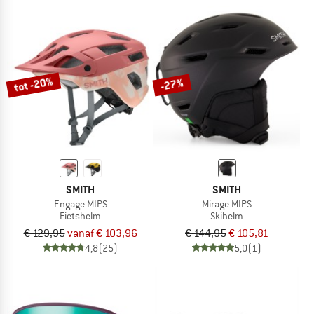
tot -20%
-27%
SMITH
SMITH
Engage MIPS
Mirage MIPS
Fietshelm
Skihelm
€ 129,95
vanaf € 103,96
€ 144,95
€ 105,81
4,8
(25)
5,0
(1)