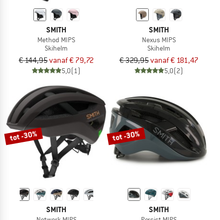
SMITH
SMITH
Method MIPS
Nexus MIPS
Skihelm
Skihelm
€ 144,95
vanaf € 79,72
€ 329,95
vanaf € 181,47
5,0
(1)
5,0
(2)
tot -30%
tot -30%
SMITH
SMITH
Network MIPS
Persist MIPS