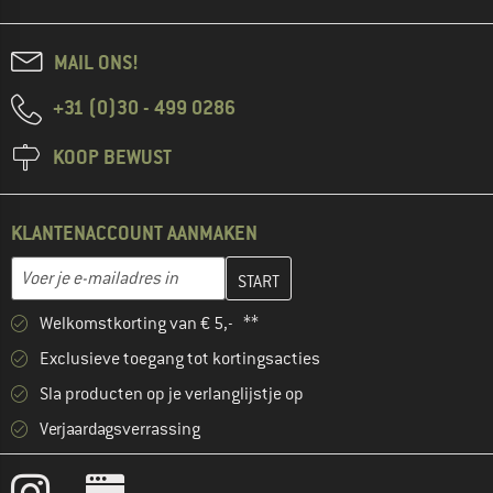
MAIL ONS!
+31 (0)30 - 499 0286
KOOP BEWUST
KLANTENACCOUNT AANMAKEN
Vul je e-mailadres hier in en maak in de volgende stap je klanten
E-mailadres
Welkomstkorting van € 5,- **
Exclusieve toegang tot kortingsacties
Sla producten op je verlanglijstje op
Verjaardagsverrassing