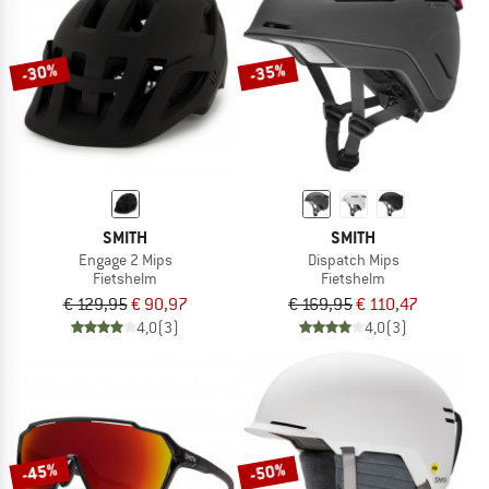
-30%
-35%
SMITH
SMITH
Engage 2 Mips
Dispatch Mips
Fietshelm
Fietshelm
€ 129,95
€ 90,97
€ 169,95
€ 110,47
4,0
(3)
4,0
(3)
-45%
-50%