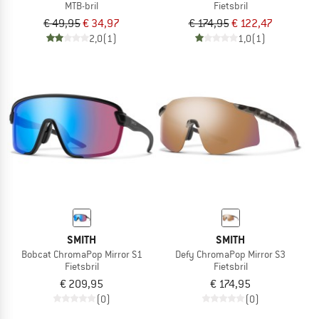
MTB-bril
Fietsbril
€ 49,95
€ 34,97
€ 174,95
€ 122,47
2,0
(1)
1,0
(1)
SMITH
SMITH
Bobcat ChromaPop Mirror S1
Defy ChromaPop Mirror S3
Fietsbril
Fietsbril
€ 209,95
€ 174,95
(0)
(0)