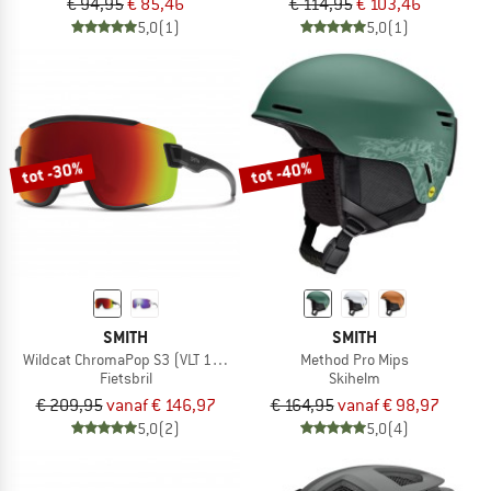
€ 94,95
€ 85,46
€ 114,95
€ 103,46
5,0
(1)
5,0
(1)
tot -30%
tot -40%
SMITH
SMITH
Wildcat ChromaPop S3 (VLT 15%) + S0 (VLT 90%)
Method Pro Mips
Fietsbril
Skihelm
€ 209,95
vanaf € 146,97
€ 164,95
vanaf € 98,97
5,0
(2)
5,0
(4)