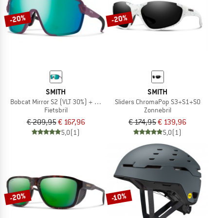
-20%
-20%
SMITH
SMITH
Bobcat Mirror S2 (VLT 30%) + S0 (VLT 89%)
Sliders ChromaPop S3+S1+S0
Fietsbril
Zonnebril
€ 209,95
€ 167,96
€ 174,95
€ 139,96
5,0
(1)
5,0
(1)
-20%
-10%