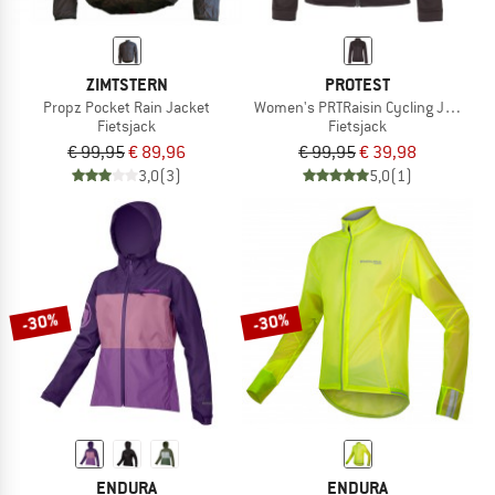
ZIMTSTERN
PROTEST
Propz Pocket Rain Jacket
Women's PRTRaisin Cycling Jacket L
Fietsjack
Fietsjack
€ 99,95
€ 89,96
€ 99,95
€ 39,98
3,0
(3)
5,0
(1)
-30%
-30%
ENDURA
ENDURA