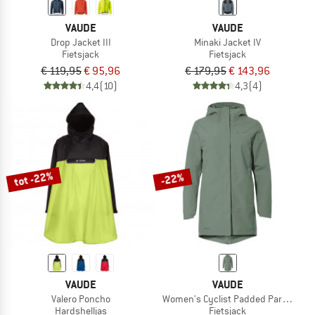
VAUDE
VAUDE
Drop Jacket III
Minaki Jacket IV
Fietsjack
Fietsjack
€ 119,95
€ 95,96
€ 179,95
€ 143,96
4,4
(10)
4,3
(4)
tot -22%
-22%
VAUDE
VAUDE
Valero Poncho
Women's Cyclist Padded Parka II
Hardshelljas
Fietsjack