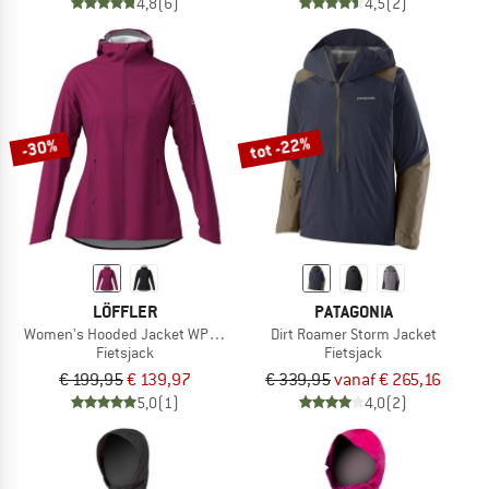
4,8
(6)
4,5
(2)
tot -22%
-30%
LÖFFLER
PATAGONIA
Women's Hooded Jacket WPM Pocket
Dirt Roamer Storm Jacket
Fietsjack
Fietsjack
€ 199,95
€ 139,97
€ 339,95
vanaf € 265,16
5,0
(1)
4,0
(2)