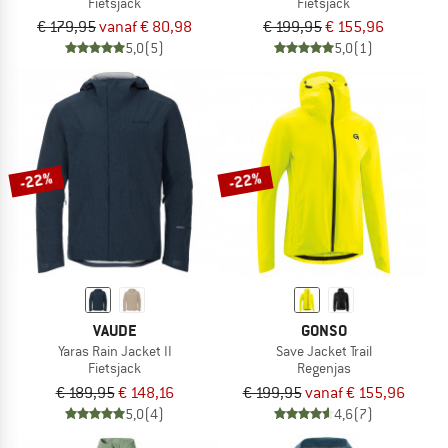
Fietsjack
Fietsjack
€ 179,95
vanaf € 80,98
€ 199,95
€ 155,96
5,0
(5)
5,0
(1)
-22%
-22%
VAUDE
GONSO
Yaras Rain Jacket II
Save Jacket Trail
Fietsjack
Regenjas
€ 189,95
€ 148,16
€ 199,95
vanaf € 155,96
5,0
(4)
4,6
(7)