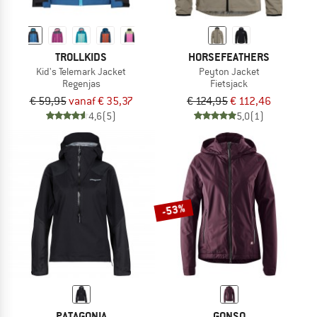
TROLLKIDS
HORSEFEATHERS
Kid's Telemark Jacket
Peyton Jacket
Regenjas
Fietsjack
€ 59,95
vanaf € 35,37
€ 124,95
€ 112,46
4,6
(5)
5,0
(1)
-53%
PATAGONIA
GONSO