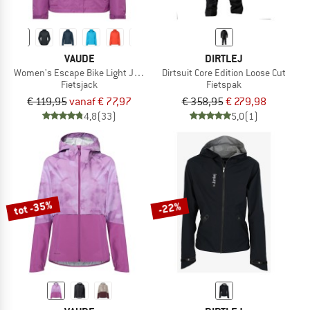
VAUDE
DIRTLEJ
Women's Escape Bike Light Jacket
Dirtsuit Core Edition Loose Cut
Fietsjack
Fietspak
€ 119,95
vanaf € 77,97
€ 358,95
€ 279,98
4,8
(33)
5,0
(1)
tot -35%
-22%