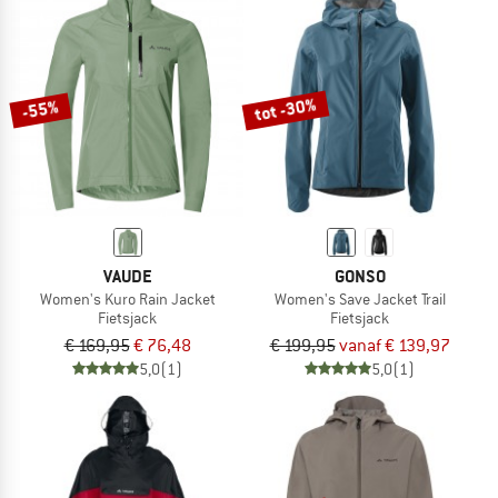
tot -30%
-55%
VAUDE
GONSO
Women's Kuro Rain Jacket
Women's Save Jacket Trail
Fietsjack
Fietsjack
€ 169,95
€ 76,48
€ 199,95
vanaf € 139,97
5,0
(1)
5,0
(1)