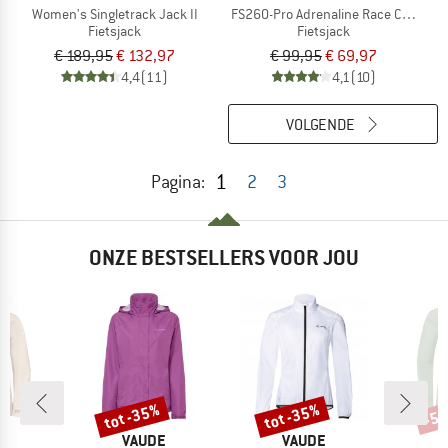
Women's Singletrack Jack II
FS260-Pro Adrenaline Race Cape II
Fietsjack
Fietsjack
€ 189,95
€ 132,97
€ 99,95
€ 69,97
4,4
(11)
4,1
(10)
VOLGENDE
1
Pagina:
2
3
ONZE BESTSELLERS VOOR JOU
%
tot -35%
tot -35%
-5
Korting
Korting
Kort
MERK
MERK
E
VAUDE
VAUDE