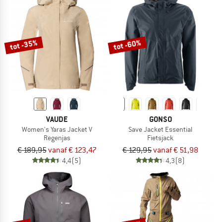
tot -35%
tot -60%
VAUDE
GONSO
Women's Yaras Jacket V
Save Jacket Essential
Regenjas
Fietsjack
€ 189,95
vanaf € 123,47
€ 129,95
vanaf € 51,98
4,4
(5)
4,3
(8)