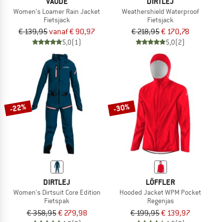
VAUDE
DIRTLEJ
Women's Loamer Rain Jacket
Weathershield Waterproof
Fietsjack
Fietsjack
€ 139,95
vanaf € 90,97
€ 218,95
€ 170,78
5,0
(1)
5,0
(2)
-22%
-30%
DIRTLEJ
LÖFFLER
Women's Dirtsuit Core Edition
Hooded Jacket WPM Pocket
Fietspak
Regenjas
€ 358,95
€ 279,98
€ 199,95
€ 139,97