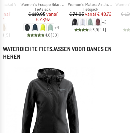
Artikel
Artikel
Artikel
 Jacket V
Women's Escape Bike Light Jacket
Women's Matera Air Jacket
Women's Ku
tgroep
Productgroep
Productgroep
P
as
Fietsjack
Fietsjack
F
ijs
rlaagde prijs
Prijs
Verlaagde prijs
Prijs
Verlaagde prijs
vanaf
€ 119,95
vanaf
€ 74,95
vanaf
€ 48,72
€ 169
47
€ 77,97
+
2
+
4
3,9
(
11
)
4,4
(
5
)
4,8
(
33
)
WATERDICHTE FIETSJASSEN VOOR DAMES EN
HEREN