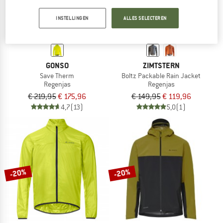
INSTELLINGEN
ALLES SELECTEREN
GONSO
ZIMTSTERN
Save Therm
Boltz Packable Rain Jacket
Regenjas
Regenjas
€ 219,95
€ 175,96
€ 149,95
€ 119,96
4,7
(13)
5,0
(1)
-20%
-20%