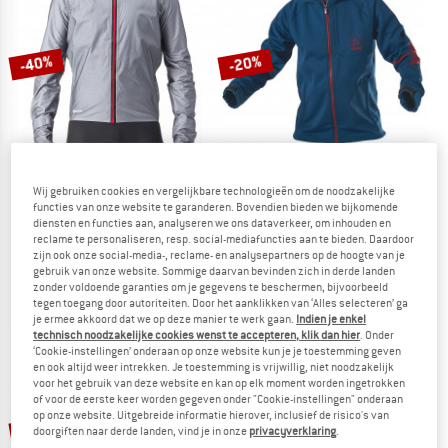
NAAR DE SALE
-40%
-20%
Wij gebruiken cookies en vergelijkbare technologieën om de noodzakelijke
functies van onze website te garanderen. Bovendien bieden we bijkomende
CASTELLI
ZIMTSTERN
diensten en functies aan, analyseren we ons dataverkeer, om inhouden en
Tempesta Lite Jacket
Shelterz Jacket
reclame te personaliseren, resp. social-mediafuncties aan te bieden. Daardoor
Fietsjack
Fietsjack
zijn ook onze social-media-, reclame- en analysepartners op de hoogte van je
gebruik van onze website. Sommige daarvan bevinden zich in derde landen
€ 299,95
€ 179,97
€ 189,95
€ 151,96
zonder voldoende garanties om je gegevens te beschermen, bijvoorbeeld
5,0
(1)
5,0
(4)
tegen toegang door autoriteiten. Door het aanklikken van ‘Alles selecteren’ ga
je ermee akkoord dat we op deze manier te werk gaan.
Indien je enkel
technisch noodzakelijke cookies wenst te accepteren, klik dan hier
. Onder
‘Cookie-instellingen’ onderaan op onze website kun je je toestemming geven
en ook altijd weer intrekken. Je toestemming is vrijwillig, niet noodzakelijk
voor het gebruik van deze website en kan op elk moment worden ingetrokken
of voor de eerste keer worden gegeven onder "Cookie-instellingen" onderaan
op onze website. Uitgebreide informatie hierover, inclusief de risico's van
-20%
-20%
doorgiften naar derde landen, vind je in onze
privacyverklaring
.