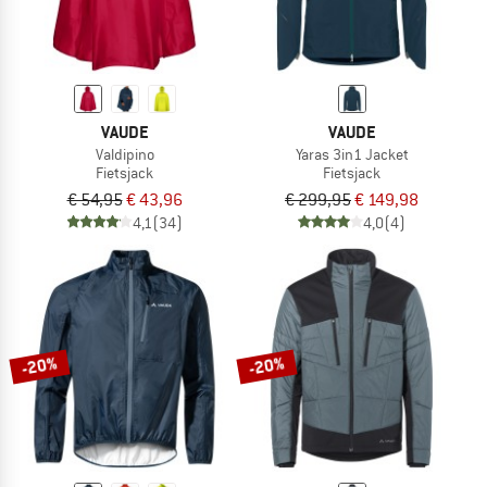
VAUDE
VAUDE
Valdipino
Yaras 3in1 Jacket
Fietsjack
Fietsjack
€ 54,95
€ 43,96
€ 299,95
€ 149,98
4,1
(34)
4,0
(4)
-20%
-20%