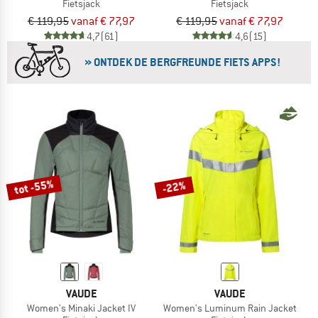
Fietsjack
Fietsjack
€ 119,95
vanaf € 77,97
€ 119,95
vanaf € 77,97
4,7
(61)
4,6
(15)
» ONTDEK DE BERGFREUNDE FIETS APPS!
tot -55%
-22%
VAUDE
VAUDE
Women's Minaki Jacket IV
Women's Luminum Rain Jacket