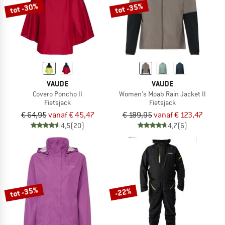
tot -30%
tot -35%
VAUDE
VAUDE
Covero Poncho II
Women's Moab Rain Jacket II
Fietsjack
Fietsjack
€ 64,95
vanaf € 45,47
€ 189,95
vanaf € 123,47
4,5
(20)
4,7
(6)
tot -35%
-22%