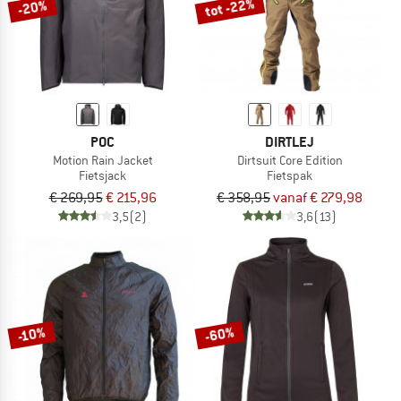
tot -22%
-20%
POC
DIRTLEJ
Motion Rain Jacket
Dirtsuit Core Edition
Fietsjack
Fietspak
€ 269,95
€ 215,96
€ 358,95
vanaf € 279,98
3,5
(2)
3,6
(13)
-60%
-10%