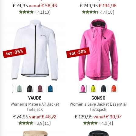
€ 74,95
vanaf € 58,46
€ 249,95
€ 194,96
4,1
(10)
4,4
(18)
tot -35%
tot -30%
VAUDE
GONSO
Women's Matera Air Jacket
Women's Save Jacket Essential
Fietsjack
Fietsjack
€ 74,95
vanaf € 48,72
€ 129,95
vanaf € 90,97
3,9
(11)
4,0
(4)