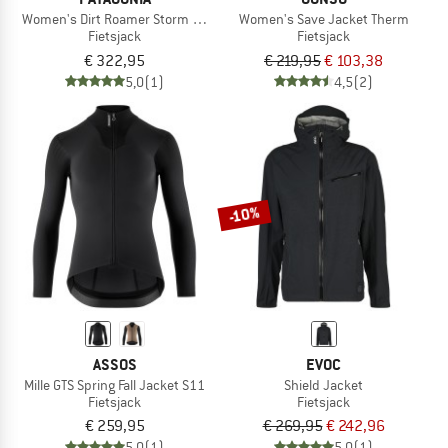
Women's Dirt Roamer Storm Jacket
Women's Save Jacket Therm
Fietsjack
Fietsjack
€ 322,95
€ 219,95
€ 103,38
5,0
(1)
4,5
(2)
-10%
ASSOS
EVOC
Mille GTS Spring Fall Jacket S11
Shield Jacket
Fietsjack
Fietsjack
€ 259,95
€ 269,95
€ 242,96
5,0
(1)
5,0
(1)