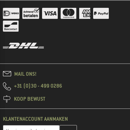
MAIL ONS!
+31 (0)30 - 499 0286
KOOP BEWUST
KLANTENACCOUNT AANMAKEN
Vul je e-mailadres hier in en maak in de volgende stap je klanten
E-mailadres