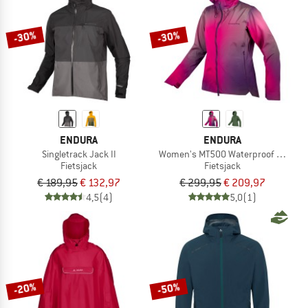
-30%
-30%
ENDURA
ENDURA
Singletrack Jack II
Women's MT500 Waterproof Jacket
Fietsjack
Fietsjack
€ 189,95
€ 132,97
€ 299,95
€ 209,97
4,5
(4)
5,0
(1)
-20%
-50%