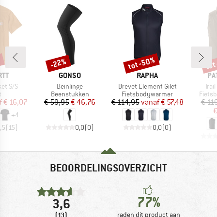
%
tot -50%
tot
-22%
Korting
Korting
Kort
MERK
MERK
ME
RTT
GONSO
RAPHA
PA
Artikel
Artikel
Arti
et S/S
Beinlinge
Brevet Element Gilet
Trai
ctgroep
Productgroep
Productgroep
Produ
t
Beenstukken
Fietsbodywarmer
Fiets
ijs
rlaagde prijs
Prijs
Verlaagde prijs
Prijs
Verlaagde prijs
f
€ 16,07
€ 59,95
€ 46,76
€ 114,95
vanaf
€ 57,48
€ 11
€
+
4
,5
(
15
)
0,0
(
0
)
0,0
(
0
)
BEOORDELINGSOVERZICHT
77%
3,6
(13)
raden dit product aan