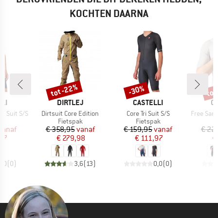
KOCHTEN DAARNA
%
tot -22%
tot
-30%
Korting
Korting
Kort
MERK
MERK
M
LI
DIRTLEJ
CASTELLI
C
Artikel
Artikel
Artikel
i Suit S/S
Dirtsuit Core Edition
Core Tri Suit S/S
Free Sanr
tgroep
Productgroep
Productgroep
P
ak
Fietspak
Fietspak
F
ijs
rlaagde prijs
Prijs
Verlaagde prijs
Prijs
Verlaagde prijs
vanaf
€ 358,95
vanaf
€ 159,95
vanaf
€ 22
97
€ 279,98
€ 111,97
€
0,0
(
0
)
3,6
(
13
)
0,0
(
0
)