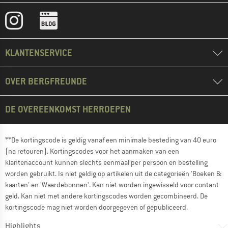
KLANTENSERVICE
OVER BERGFREUNDE
DE OVEREENKOMST HERROEPEN
**De kortingscode is geldig vanaf een minimale besteding van 40 euro
(na retouren). Kortingscodes voor het aanmaken van een
klantenaccount kunnen slechts eenmaal per persoon en bestelling
worden gebruikt. Is niet geldig op artikelen uit de categorieën 'Boeken &
kaarten' en 'Waardebonnen'. Kan niet worden ingewisseld voor contant
geld. Kan niet met andere kortingscodes worden gecombineerd. De
kortingscode mag niet worden doorgegeven of gepubliceerd.
Highlights