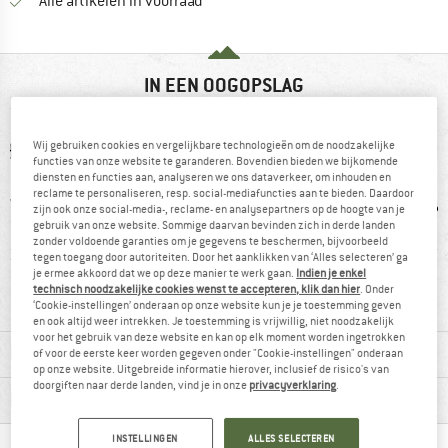
Alle artikelen in voorraad
IN EEN OOGOPSLAG
Wij gebruiken cookies en vergelijkbare technologieën om de noodzakelijke
functies van onze website te garanderen. Bovendien bieden we bijkomende
diensten en functies aan, analyseren we ons dataverkeer, om inhouden en
reclame te personaliseren, resp. social-mediafuncties aan te bieden. Daardoor
zijn ook onze social-media-, reclame- en analysepartners op de hoogte van je
gebruik van onze website. Sommige daarvan bevinden zich in derde landen
zonder voldoende garanties om je gegevens te beschermen, bijvoorbeeld
tegen toegang door autoriteiten. Door het aanklikken van ‘Alles selecteren’ ga
vezel
Afritsbaar
Ventilatierits
Wate
je ermee akkoord dat we op deze manier te werk gaan.
Indien je enkel
technisch noodzakelijke cookies wenst te accepteren, klik dan hier
. Onder
‘Cookie-instellingen’ onderaan op onze website kun je je toestemming geven
en ook altijd weer intrekken. Je toestemming is vrijwillig, niet noodzakelijk
voor het gebruik van deze website en kan op elk moment worden ingetrokken
MATERIAALGEGEVENS & KENMERKEN
of voor de eerste keer worden gegeven onder "Cookie-instellingen" onderaan
op onze website. Uitgebreide informatie hierover, inclusief de risico's van
doorgiften naar derde landen, vind je in onze
privacyverklaring
.
PRODUCTBESCHRIJVING
INSTELLINGEN
ALLES SELECTEREN