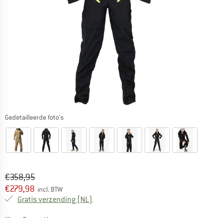
Gedetailleerde foto's
Oorspronkelijke prijs :
Prijs:
€
358,95
€
279,98
incl. BTW
Nederland. Informatie over de verzend
Gratis verzending
(NL)