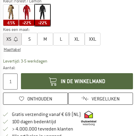
Kleur:
Forest / Lemon
-15%
-22%
-22%
Kies een maat:
XS
S
M
L
XL
XXL
Maattabel
De link wordt geopend in een infovak en bevat le
Levertijd: 3-5 werkdagen
Aantal:
IN DE WINKELMAND
ONTHOUDEN
VERGELIJKEN
Vind hier de verzendinform
Gratis verzending vanaf € 69 (NL)
Vind de betalingsinformatie hier! Opent
100 dagen bedenktijd
> 4.000.000 tevreden klanten