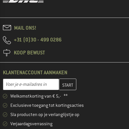
MAIL ONS!
+31 (0)30 - 499 0286
KOOP BEWUST
KLANTENACCOUNT AANMAKEN
Vul je e-mailadres hier in en maak in de volgende stap je klanten
E-mailadres
Welkomstkorting van € 5,- **
Exclusieve toegang tot kortingsacties
Sla producten op je verlanglijstje op
Verjaardagsverrassing