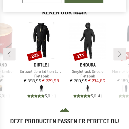
BERGVRIENDEN DIE DIT BEKEKEN HEBBEN,
KEKEN OOK NAAR
-22%
-6
-13%
Korting
Korting
Kort
MERK
MERK
AND
DIRTLEJ
ENDURA
Artikel
Artikel
Artikel
e Tamber
Dirtsuit Core Edition Loose Cut
Singletrack Onesie
MerinoFleece27
tgroep
Productgroep
Productgroep
ue
Fietspak
Fietspak
ijs
Prijs
Verlaagde prijs
Prijs
Verlaagde prijs
95
€ 358,95
€ 279,98
€ 269,95
€ 234,86
€ 189
5,0
(
1
)
5,0
(
1
)
5,0
(
4
)
DEZE PRODUCTEN PASSEN ER PERFECT BIJ