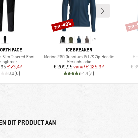
tot -40%
tot 
Korting
Korti
+
2
MERK
NORTH FACE
ICEBREAKER
Artikel
Art
k Slim Tapered Pant
Merino 260 Quantum IV L/S Zip Hoodie
He
ductgroep
Productgroep
kkingbroek
Merinohoodie
Prijs
Verlaagde prijs
Prijs
Verlaagde prijs
,95
€ 73,47
€ 209,95
vanaf
€ 125,97
€ 3
0,0
(
0
)
4,4
(
7
)
EN DIT PRODUCT AAN