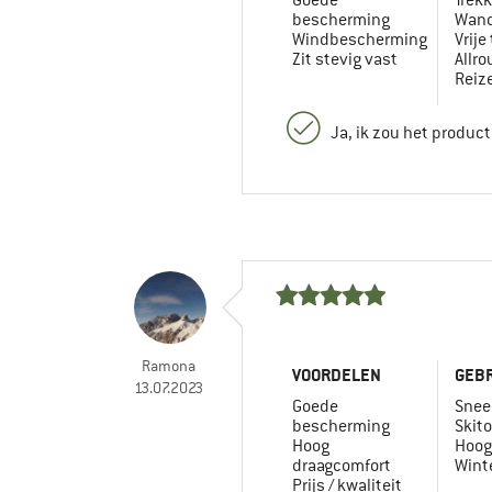
Goede
Trekk
bescherming
Wand
Windbescherming
Vrije 
Zit stevig vast
Allr
Reiz
Ja, ik zou het produc
Ramona
VOORDELEN
GEBR
13.07.2023
Goede
Snee
bescherming
Skit
Hoog
Hoog
draagcomfort
Wint
Prijs / kwaliteit