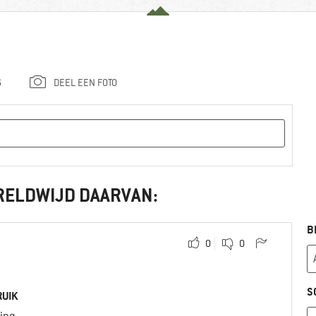
G
DEEL EEN FOTO
RELDWIJD DAARVAN:
B
0
0
S
UIK