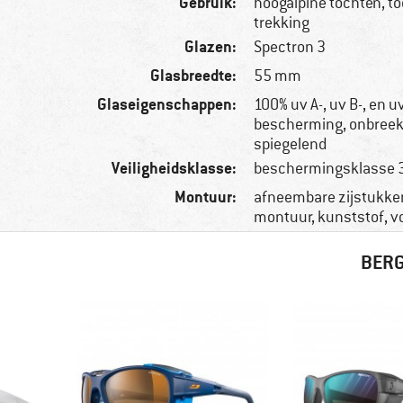
Gebruik:
hoogalpine tochten, to
trekking
Glazen:
Spectron 3
Glasbreedte:
55 mm
Glaseigenschappen:
100% uv A-, uv B-, en uv
bescherming, onbreek
spiegelend
Veiligheidsklasse:
beschermingsklasse 
Montuur:
afneembare zijstukke
montuur, kunststof, v
BERG