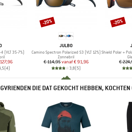
-20%
-20%
Korting
Korting
MERK
O
JULBO
Artikel
Artikel
-4 (VLT 35-7%)
Camino Spectron Polarized S3 (VLT 12%)
Shield Polar + Pola
groep
Productgroep
Pr
ril
Zonnebril
Gle
ijs
rlaagde prijs
Prijs
Verlaagde prijs
 127,96
€ 114,95
vanaf
€ 91,96
€ 224,
4,5
(
4
)
3,8
(
5
)
GVRIENDEN DIE DAT GEKOCHT HEBBEN, KOCHTEN