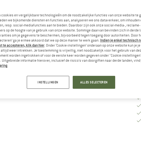
M
n cookies en vergelijkbare technologieën om de noodzakelijke functies van onze website te 
eden we bijkomende diensten en functies aan, analyseren we ons dataverkeer, om inhouden 
n, resp. social-mediafuncties aan te bieden. Daardoor zijn ook onze social-media-, reclame-
ers op de hoogte van je gebruik van onze website. Sommige daarvan bevinden zich in derde 
Le
ranties om je gegevens te beschermen, bijvoorbeeld tegen toegang door autoriteiten. Door h
No
lecteren’ ga je ermee akkoord dat we op deze manier te werk gaan.
Indien je enkel technisch 
 te accepteren, klik dan hier
. Onder ‘Cookie-instellingen’ onderaan op onze website kun je 
Aa
altijd weer intrekken. Je toestemming is vrijwillig, niet noodzakelijk voor het gebruik van d
oment worden ingetrokken of voor de eerste keer worden gegeven onder "Cookie-instellingen
 Uitgebreide informatie hierover, inclusief de risico's van doorgiften naar derde landen, vind 
aring
.
INSTELLINGEN
ALLES SELECTEREN