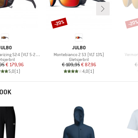
-20%
-20
Korting
Korti
MERK
MERK
JULBO
JULBO
Artikel
Artikel
rizing S2-4 (VLT 5-20%)
Montebianco 2 S3 (VLT 13%)
Vermon
oductgroep
Productgroep
tsjerbril
Gletsjerbril
Prijs
Verlaagde prijs
Prijs
Verlaagde prijs
95
€ 179,96
€ 109,95
€ 87,96
€
5,0
(
1
)
4,0
(
1
)
 OOK