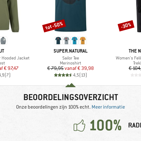
tot -50%
-30%
Korting
Korting
MERK
MERK
UT
SUPER.NATURAL
THE 
Artikel
Artikel
r Hooded Jacket
Sailor Tee
Women's Feli
groep
Productgroep
Pro
est
Merinoshirt
Tre
ijs
rlaagde prijs
Prijs
Verlaagde prijs
af
€ 97,47
€ 79,95
vanaf
€ 39,98
€ 104
4,9
(
7
)
4,5
(
13
)
BEOORDELINGSOVERZICHT
Onze beoordelingen zijn 100% echt.
Meer informatie
100%
RAD