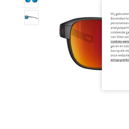
Wij gebruike
Bovendien bi
personalisere
analysepartn
voldoende ga
van ‘Alles se
cookies wenst
geven en ook 
kan op elk m
onze website.
privacyverkl