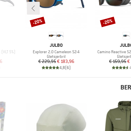
-20%
-20%
Korting
Korting
MERK
MERK
JULBO
JULB
Artikel
Artikel
 (VLT 5%)
Explorer 2.0 Cameleon S2-4
Camino Reactive S2
p
Productgroep
Product
Gletsjerbril
Gletsjerb
de prijs
Prijs
Verlaagde prijs
Pr
Ve
96
€ 229,95
€ 183,96
€ 159,95
€
)
4,8
(
6
)
BER