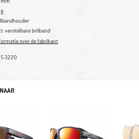
4 mm
 g
ilbandhouder
cl. verstelbare brilband
formatie over de fabrikant
5-3220
 NAAR