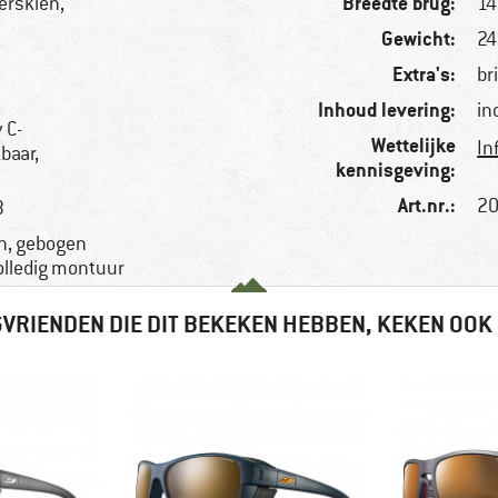
Breedte brug:
erskiën,
1
Gewicht:
24
Extra's:
br
Inhoud levering:
in
 C-
Wettelijke
In
baar,
kennisgeving:
Art.nr.:
20
3
n, gebogen
olledig montuur
VRIENDEN DIE DIT BEKEKEN HEBBEN, KEKEN OOK