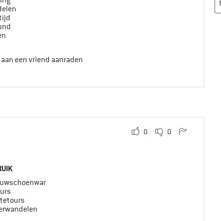
ing
elen
tijd
ound
en
t aan een vriend aanraden
0
0
UIK
uwschoenwandelen
ours
tetours
erwandelen