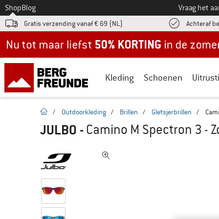
Naar
Shop
Blog
Vraag het a
Gratis verzending vanaf € 69 (NL)
Achteraf b
Nu tot maar liefst -50% in de zomersale!
Kleding
Schoenen
Uitrust
Startpagina
/
Outdoorkleding
/
Brillen
/
Gletsjerbrillen
/
Cami
JULBO
-
Camino M Spectron 3 - Z