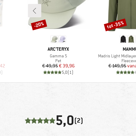
tot -35%
-20%
Korting
Korting
MERK
MERK
ARC'TERYX
MAMM
Artikel
Artikel
Gamma 5
Madris Light Midlaye
Productgroep
Product
Pet
Fleecev
de prijs
Prijs
Verlaagde prijs
Pr
Ve
,42
€ 49,95
€ 39,96
€ 149,95
van
9
)
5,0
(
1
)
5,0
(2)