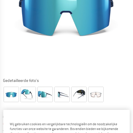
Gedetailleerde foto's
Oorspronkelijke prijs :
Prijs:
€
239,95
€
191,96
incl. BTW
Wij gebruiken cookies en vergelijkbare technologieën om de noodzakelijke
functies van onze website te garanderen. Bovendien bieden we bijkomende
Nederland. Informatie over de verzend
Gratis verzending
(NL)