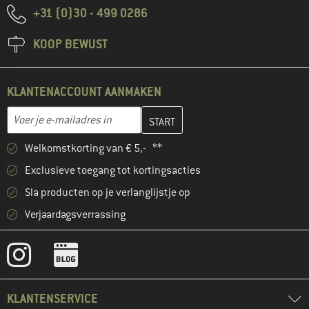
+31 (0)30 - 499 0286
KOOP BEWUST
KLANTENACCOUNT AANMAKEN
Vul je e-mailadres hier in en maak in de volgende stap je klanten
E-mailadres
Welkomstkorting van € 5,- **
Exclusieve toegang tot kortingsacties
Sla producten op je verlanglijstje op
Verjaardagsverrassing
KLANTENSERVICE