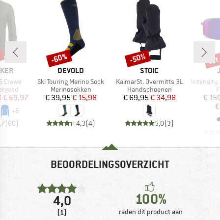
%
tot
-60%
-50%
Korting
Korting
Kort
MERK
MERK
AKER
DEVOLD
STOIC
Artikel
Artikel
Artikel
S Crewe
Ski Touring Merino Sock
KalmarSt. Overmitts 3L
Intensity Spect
ep
Productgroep
Productgroep
P
ergoed
Merinosokken
Handschoenen
F
ijs
rlaagde prijs
Prijs
Verlaagde prijs
Prijs
Verlaagde prijs
f
€ 69,97
€ 39,95
€ 15,98
€ 69,95
€ 34,98
€ 15
€
+
6
,7
(
60
)
4,3
(
4
)
5,0
(
3
)
BEOORDELINGSOVERZICHT
100%
4,0
(1)
raden dit product aan