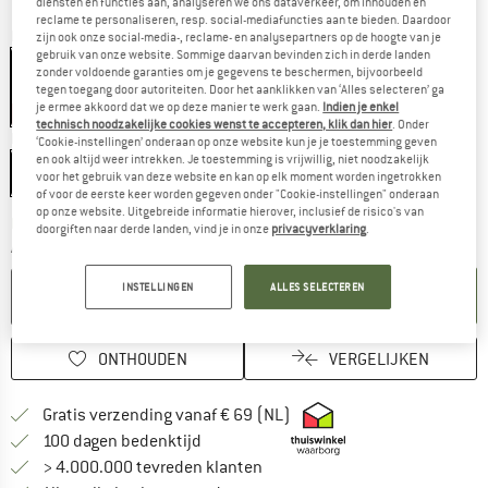
diensten en functies aan, analyseren we ons dataverkeer, om inhouden en
reclame te personaliseren, resp. social-mediafuncties aan te bieden. Daardoor
Kleur:
Blue / Grey / Brown
zijn ook onze social-media-, reclame- en analysepartners op de hoogte van je
gebruik van onze website. Sommige daarvan bevinden zich in derde landen
zonder voldoende garanties om je gegevens te beschermen, bijvoorbeeld
tegen toegang door autoriteiten. Door het aanklikken van ‘Alles selecteren’ ga
je ermee akkoord dat we op deze manier te werk gaan.
Indien je enkel
-20%
technisch noodzakelijke cookies wenst te accepteren, klik dan hier
. Onder
Maat:
L
‘Cookie-instellingen’ onderaan op onze website kun je je toestemming geven
en ook altijd weer intrekken. Je toestemming is vrijwillig, niet noodzakelijk
L
voor het gebruik van deze website en kan op elk moment worden ingetrokken
of voor de eerste keer worden gegeven onder "Cookie-instellingen" onderaan
op onze website. Uitgebreide informatie hierover, inclusief de risico's van
De link wordt geopend in een infovak en bevat le
Levertijd: 3-5 werkdagen
doorgiften naar derde landen, vind je in onze
privacyverklaring
.
Aantal:
INSTELLINGEN
ALLES SELECTEREN
IN DE WINKELMAND
ONTHOUDEN
VERGELIJKEN
Vind hier de verzendinform
Gratis verzending vanaf € 69 (NL)
Vind de betalingsinformatie hier! Opent
100 dagen bedenktijd
> 4.000.000 tevreden klanten