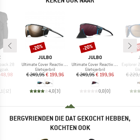
KEKEN OOK NAAR
-20%
-20%
-2
Korting
Korting
Kort
K
MERK
MERK
C
JULBO
JULBO
Artikel
Artikel
Artikel
kpack 28
Ultimate Cover Reactive S2-4 (VLT 35-7%)
Ultimate Cover Reactiv HC S0-4 (VLT 4-86%)
Explorer 2.
roep
Productgroep
Productgroep
Pr
gzak
Gletsjerbril
Gletsjerbril
Gle
ijs
rlaagde prijs
Prijs
Verlaagde prijs
Prijs
Verlaagde prijs
 48,98
€ 249,95
€ 199,96
€ 249,95
€ 199,96
€ 229
,1
(
12
)
4,0
(
3
)
0,0
(
0
)
BERGVRIENDEN DIE DAT GEKOCHT HEBBEN,
KOCHTEN OOK