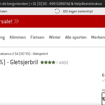
Bel ons op
an de bergvrienden
|
+31 (0)30 - 499 0286
FAQ & Help
Bestelstatus
vind de betalingsinformatie hier! Opent in een infovak
Vind de b
etalen
100 dagen bedenktijd
ing
Klimmen
Fietsen
Winter
Alle sporten
Merken
ebianco 2 S4 (VLT 5%) - Gletsjerbril
 - Gletsjerbril
4,0
(2)
Oo
Pr
€
Kl