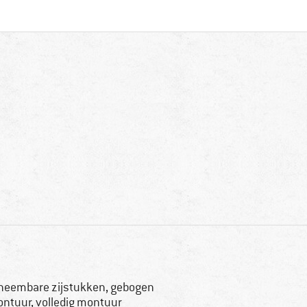
neembare zijstukken, gebogen
ntuur, volledig montuur