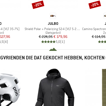
-20%
-20%
Korting
Korting
MERK
O
JULBO
Artikel
Artikel
-4 (VLT 35-7%)
Shield Polar + Polarizing S2-4 (VLT 5-20%)
Camino Spectron 
groep
Productgroep
P
ril
Gletsjerbril
Z
ijs
rlaagde prijs
Prijs
Verlaagde prijs
 127,96
€ 224,95
€ 179,96
€ 114,95
4,5
(
4
)
5,0
(
1
)
GVRIENDEN DIE DAT GEKOCHT HEBBEN, KOCHTEN