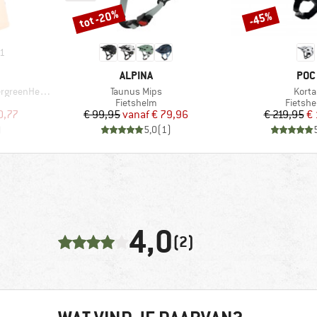
tot -20%
-45%
Korting
Korting
1
MERK
MER
ALPINA
POC
Artikel
Artike
enHe. Tank
Taunus Mips
Korta
Productgroep
Produc
Fietshelm
Fietsh
de prijs
Prijs
Verlaagde prijs
Pr
Ve
0,77
€ 99,95
vanaf
€ 79,96
€ 219,95
€ 
)
5,0
(
1
)
4,0
(2)