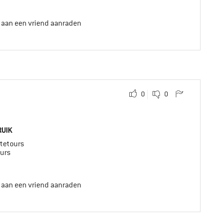
t aan een vriend aanraden
0
0
UIK
tetours
ours
t aan een vriend aanraden