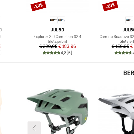
-20%
-20%
Korting
Korting
MERK
MERK
D
JULBO
JULB
Artikel
Artikel
t
Explorer 2.0 Cameleon S2-4
Camino Reactive S2
p
Productgroep
Product
Gletsjerbril
Gletsjerb
de prijs
Prijs
Verlaagde prijs
Pr
Ve
6
€ 229,95
€ 183,96
€ 159,95
€
)
4,8
(
6
)
BER