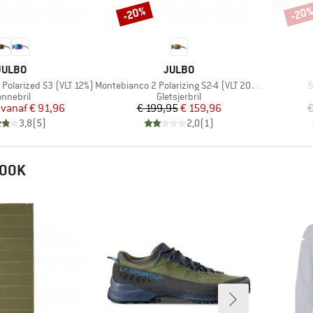
-20%
-20
Korting
Korti
MERK
MERK
JULBO
JULBO
Artikel
A
Polarized S3 (VLT 12%)
Montebianco 2 Polarizing S2-4 (VLT 20-5%)
S
roductgroep
Productgroep
onnebril
Gletsjerbril
Prijs
Verlaagde prijs
Prijs
Verlaagde prijs
vanaf
€ 91,96
€ 199,95
€ 159,96
€
3,8
(
5
)
2,0
(
1
)
 OOK