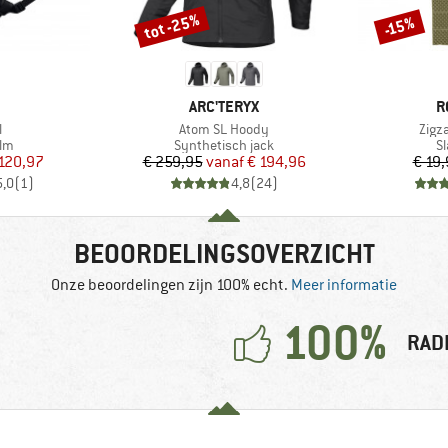
tot -25%
-15%
Korting
Korting
K
MERK
M
ARC'TERYX
R
l
Artikel
Artik
l
Atom SL Hoody
Zigz
tgroep
Productgroep
P
elm
Synthetisch jack
S
ijs
rlaagde prijs
Prijs
Verlaagde prijs
120,97
€ 259,95
vanaf
€ 194,96
€ 19
5,0
(
1
)
4,8
(
24
)
BEOORDELINGSOVERZICHT
Onze beoordelingen zijn 100% echt.
Meer informatie
100%
RAD