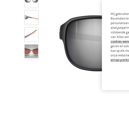
Wij gebruike
Bovendien bi
personalisere
analysepartn
voldoende ga
van ‘Alles se
cookies wenst
geven en ook 
kan op elk m
onze website.
privacyverkl