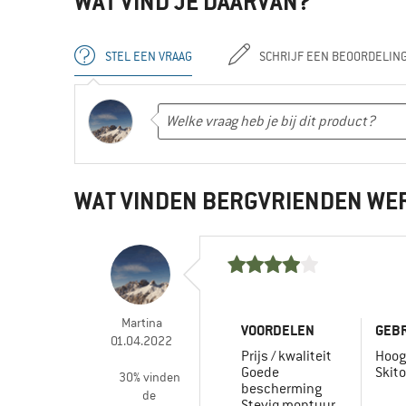
WAT VIND JE DAARVAN?
STEL EEN VRAAG
SCHRIJF EEN BEOORDELIN
WAT VINDEN BERGVRIENDEN WE
Martina
VOORDELEN
GEBR
01.04.2022
Prijs / kwaliteit
Hoog
Goede
Skit
30% vinden
bescherming
de
Stevig montuur