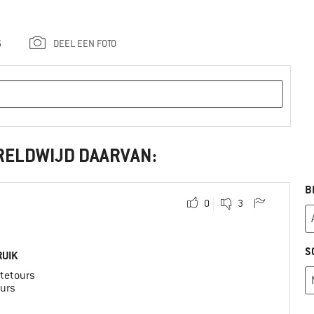
G
DEEL EEN FOTO
RELDWIJD DAARVAN:
B
0
3
S
UIK
tetours
ours