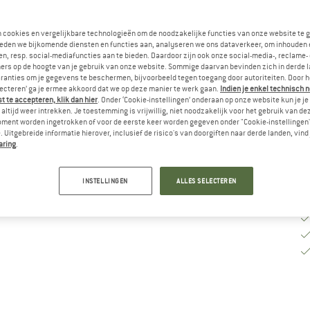
M
n cookies en vergelijkbare technologieën om de noodzakelijke functies van onze website te 
eden we bijkomende diensten en functies aan, analyseren we ons dataverkeer, om inhouden 
n, resp. social-mediafuncties aan te bieden. Daardoor zijn ook onze social-media-, reclame-
ers op de hoogte van je gebruik van onze website. Sommige daarvan bevinden zich in derde 
Le
ranties om je gegevens te beschermen, bijvoorbeeld tegen toegang door autoriteiten. Door h
lecteren’ ga je ermee akkoord dat we op deze manier te werk gaan.
Indien je enkel technisch 
Aa
 te accepteren, klik dan hier
. Onder ‘Cookie-instellingen’ onderaan op onze website kun je 
altijd weer intrekken. Je toestemming is vrijwillig, niet noodzakelijk voor het gebruik van d
oment worden ingetrokken of voor de eerste keer worden gegeven onder "Cookie-instellingen
 Uitgebreide informatie hierover, inclusief de risico's van doorgiften naar derde landen, vind 
aring
.
INSTELLINGEN
ALLES SELECTEREN