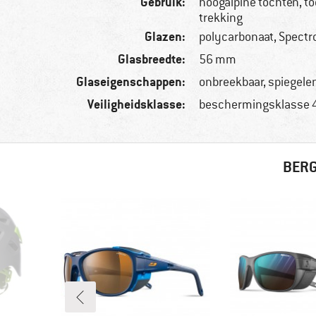
Gebruik:
hoogalpine tochten, to
trekking
Glazen:
polycarbonaat, Spectr
Glasbreedte:
56 mm
Glaseigenschappen:
onbreekbaar, spiegele
Veiligheidsklasse:
beschermingsklasse 
BERG