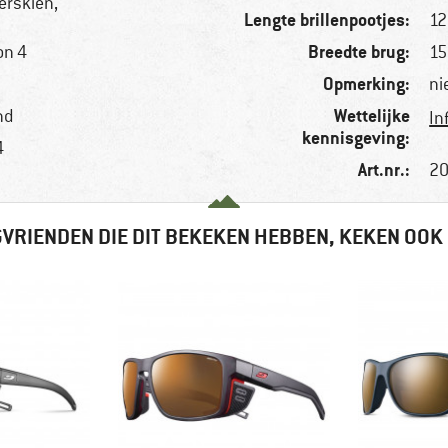
erskiën,
Lengte brillenpootjes:
1
Breedte brug:
on 4
1
Opmerking:
ni
Wettelijke
nd
In
kennisgeving:
4
Art.nr.:
20
VRIENDEN DIE DIT BEKEKEN HEBBEN, KEKEN OOK