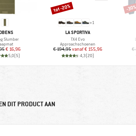
tot -20%
-30
Korting
Korti
+
1
ERK
MERK
OBENS
LA SPORTIVA
el
Artikel
A
ag Slumber
TX4 Evo
roductgroep
Productgroep
laapmat
Approachschoenen
Prijs
Verlaagde prijs
Prijs
Verlaagde prijs
,95
€ 16,96
€ 194,95
vanaf
€ 155,96
€
5,0
(
5
)
4,3
(
20
)
EN DIT PRODUCT AAN