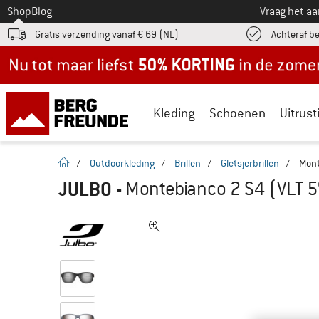
Naar
Shop
Blog
Vraag het a
Gratis verzending vanaf € 69 (NL)
Achteraf b
Nu tot maar liefst -50% in de zomersale!
Kleding
Schoenen
Uitrust
Startpagina
/
Outdoorkleding
/
Brillen
/
Gletsjerbrillen
/
Mont
JULBO
-
Montebianco 2 S4 (VLT 5%)