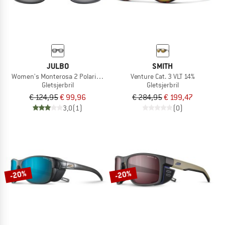
JULBO
SMITH
Women's Monterosa 2 Polarized S3 (VLT 12%)
Venture Cat. 3 VLT 14%
Gletsjerbril
Gletsjerbril
€ 124,95
€ 99,96
€ 284,95
€ 199,47
3,0
(1)
(0)
-20%
-20%