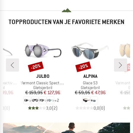
TOPPRODUCTEN VAN JE FAVORIETE MERKEN
-20%
-20%
-2
Korting
Korting
Kort
MERK
MERK
O
JULBO
ALPINA
Artikel
Artikel
Artikel
-4 (VLT 4-86%)
Vermont Classic Spectron S4
Glace S3
Vermont Class
groep
Productgroep
Productgroep
Pr
ril
Gletsjerbril
Gletsjerbril
Gle
ijs
rlaagde prijs
Prijs
Verlaagde prijs
Prijs
Verlaagde prijs
 199,96
€ 159,95
€ 127,96
€ 59,95
€ 47,96
€ 159
+
2
0,0
(
0
)
3,0
(
2
)
0,0
(
0
)