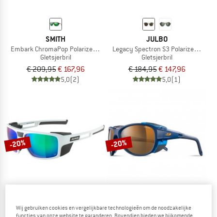
SMITH
JULBO
Embark ChromaPop Polarized Mirror Cat. 3 VLT 15%
Legacy Spectron S3 Polarized (VLT 
Gletsjerbril
Gletsjerbril
€ 209,95
€ 167,96
€ 184,95
€ 147,96
5,0
(2)
5,0
(1)
-20%
-20%
Wij gebruiken cookies en vergelijkbare technologieën om de noodzakelijke
ALPINA
JULBO
functies van onze website te garanderen. Bovendien bieden we bijkomende