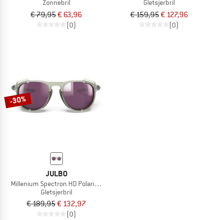
Zonnebril
Gletsjerbril
€ 79,95
€ 63,96
€ 159,95
€ 127,96
(0)
(0)
-30%
JULBO
Millenium Spectron HD Polarized S3 (VLT 12%)
Gletsjerbril
€ 189,95
€ 132,97
(0)