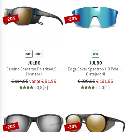
NAAR DE SALE
-20%
-20%
JULBO
JULBO
Camino Spectron Polarized S3 (VLT 12%)
Edge Cover Spectron HD Polarized S4
Zonnebril
Gletsjerbril
€ 114,95
vanaf € 91,96
€ 239,95
€ 191,96
3,8
(5)
4,0
(1)
-20%
-30%