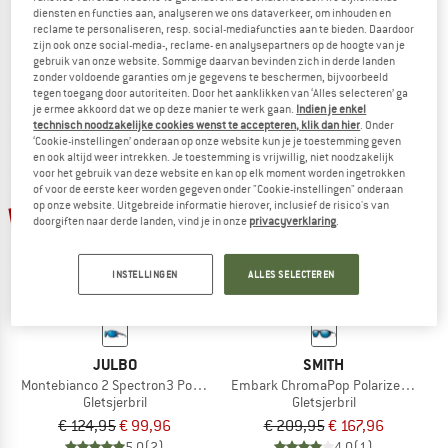
diensten en functies aan, analyseren we ons dataverkeer, om inhouden en
Skywalsh Q Mirror Cat. 4
Explorer 2.0 Cameleon S2-4
reclame te personaliseren, resp. social-mediafuncties aan te bieden. Daardoor
Zonnebril
Gletsjerbril
zijn ook onze social-media-, reclame- en analysepartners op de hoogte van je
€ 159,95
€ 127,96
€ 229,95
€ 183,96
gebruik van onze website. Sommige daarvan bevinden zich in derde landen
zonder voldoende garanties om je gegevens te beschermen, bijvoorbeeld
5,0
(1)
4,8
(6)
tegen toegang door autoriteiten. Door het aanklikken van ‘Alles selecteren’ ga
je ermee akkoord dat we op deze manier te werk gaan.
Indien je enkel
technisch noodzakelijke cookies wenst te accepteren, klik dan hier
. Onder
‘Cookie-instellingen’ onderaan op onze website kun je je toestemming geven
en ook altijd weer intrekken. Je toestemming is vrijwillig, niet noodzakelijk
voor het gebruik van deze website en kan op elk moment worden ingetrokken
of voor de eerste keer worden gegeven onder "Cookie-instellingen" onderaan
op onze website. Uitgebreide informatie hierover, inclusief de risico's van
-20%
-20%
doorgiften naar derde landen, vind je in onze
privacyverklaring
.
INSTELLINGEN
ALLES SELECTEREN
JULBO
SMITH
Montebianco 2 Spectron3 Polarized (VLT 12%)
Embark ChromaPop Polarized Mirror C
Gletsjerbril
Gletsjerbril
€ 124,95
€ 99,96
€ 209,95
€ 167,96
5,0
(2)
4,0
(1)