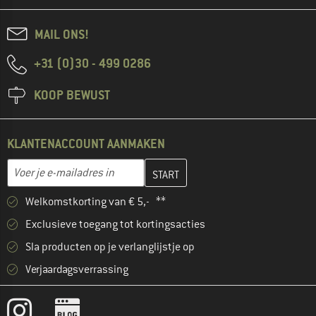
MAIL ONS!
+31 (0)30 - 499 0286
KOOP BEWUST
KLANTENACCOUNT AANMAKEN
Vul je e-mailadres hier in en maak in de volgende stap je klanten
E-mailadres
Welkomstkorting van € 5,- **
Exclusieve toegang tot kortingsacties
Sla producten op je verlanglijstje op
Verjaardagsverrassing