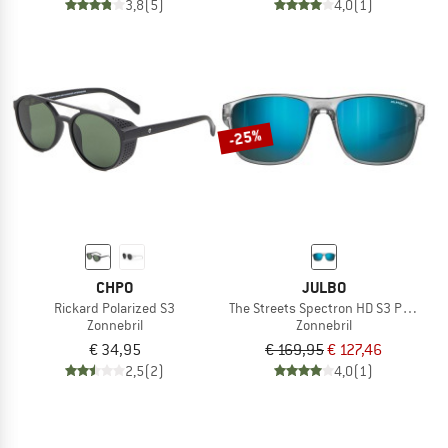
3,8
(5)
4,0
(1)
-25%
CHPO
JULBO
Rickard Polarized S3
The Streets Spectron HD S3 Polarized
Zonnebril
Zonnebril
€ 34,95
€ 169,95
€ 127,46
2,5
(2)
4,0
(1)