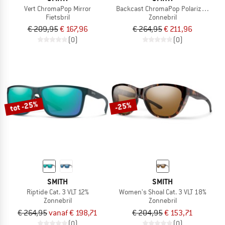
Vert ChromaPop Mirror
Backcast ChromaPop Polarized S3
Fietsbril
Zonnebril
€ 209,95
€ 167,96
€ 264,95
€ 211,96
(0)
(0)
tot -25%
-25%
SMITH
SMITH
Riptide Cat. 3 VLT 12%
Women's Shoal Cat. 3 VLT 18%
Zonnebril
Zonnebril
€ 264,95
vanaf € 198,71
€ 204,95
€ 153,71
(0)
(0)