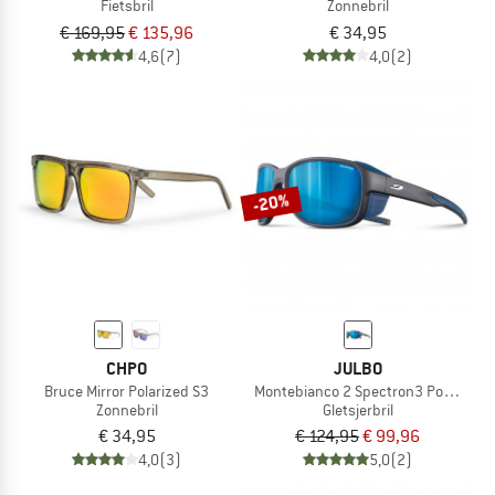
Fietsbril
Zonnebril
€ 169,95
€ 135,96
€ 34,95
4,6
(7)
4,0
(2)
-20%
CHPO
JULBO
Bruce Mirror Polarized S3
Montebianco 2 Spectron3 Polarized 
Zonnebril
Gletsjerbril
€ 34,95
€ 124,95
€ 99,96
4,0
(3)
5,0
(2)