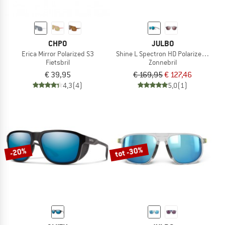
CHPO
JULBO
Erica Mirror Polarized S3
Shine L Spectron HD Polarized S3 (V
Fietsbril
Zonnebril
€ 39,95
€ 169,95
€ 127,46
4,3
(4)
5,0
(1)
tot -30%
-20%