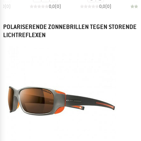
0,0
(
0
)
0,0
(
0
)
0,0
(
0
)
POLARISERENDE ZONNEBRILLEN TEGEN STORENDE
LICHTREFLEXEN