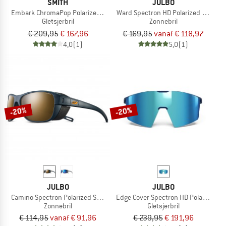
SMITH
JULBO
Embark ChromaPop Polarized Mirror Cat. 3 VLT 14%
Ward Spectron HD Polarized S3 (VLT
Gletsjerbril
Zonnebril
€ 209,95
€ 167,96
€ 169,95
vanaf € 118,97
4,0
(1)
5,0
(1)
-20%
-20%
JULBO
JULBO
Camino Spectron Polarized S3 (VLT 12%)
Edge Cover Spectron HD Polarized S4
Zonnebril
Gletsjerbril
€ 114,95
vanaf € 91,96
€ 239,95
€ 191,96