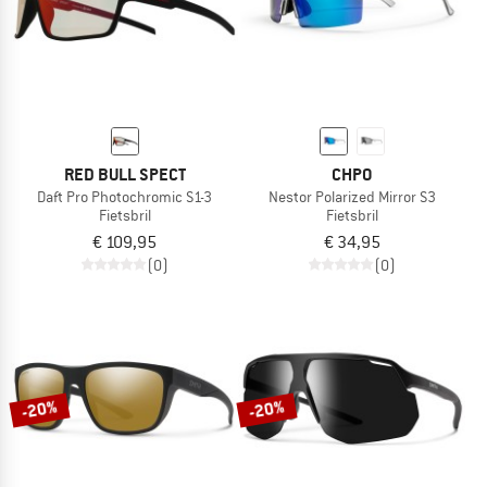
RED BULL SPECT
CHPO
Daft Pro Photochromic S1-3
Nestor Polarized Mirror S3
Fietsbril
Fietsbril
€ 109,95
€ 34,95
(0)
(0)
-20%
-20%