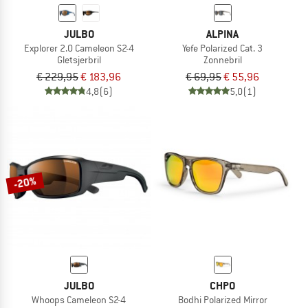
JULBO
ALPINA
Explorer 2.0 Cameleon S2-4
Yefe Polarized Cat. 3
Gletsjerbril
Zonnebril
€ 229,95
€ 183,96
€ 69,95
€ 55,96
4,8
(6)
5,0
(1)
-20%
JULBO
CHPO
Whoops Cameleon S2-4
Bodhi Polarized Mirror