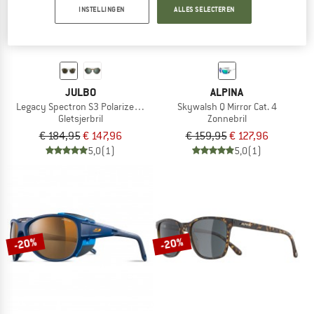
INSTELLINGEN
ALLES SELECTEREN
JULBO
ALPINA
Legacy Spectron S3 Polarized (VLT 11%)
Skywalsh Q Mirror Cat. 4
Gletsjerbril
Zonnebril
€ 184,95
€ 147,96
€ 159,95
€ 127,96
5,0
(1)
5,0
(1)
-20%
-20%