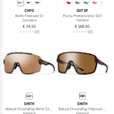
CHPO
OUT OF
Bodhi Polarized S3
Piuma Photochromic S2-3
Zonnebril
Fietsbril
€ 34,95
€ 188,95
(0)
(0)
SMITH
SMITH
Wildcat ChromaPop Mirror S3 + S0
Bobcat ChromaPop Polarized S3
Fietsbril
Fietsbril