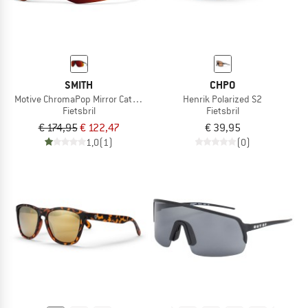
SMITH
CHPO
Motive ChromaPop Mirror Cat. 3 VLT 14%
Henrik Polarized S2
Fietsbril
Fietsbril
€ 174,95
€ 122,47
€ 39,95
1,0
(1)
(0)