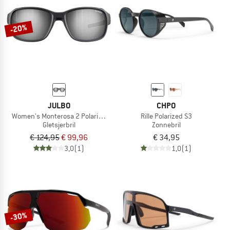
-20%
JULBO
CHPO
Women's Monterosa 2 Polarized S3 (VLT 12%)
Rille Polarized S3
Gletsjerbril
Zonnebril
€ 124,95
€ 99,96
€ 34,95
3,0
(1)
1,0
(1)
-30%