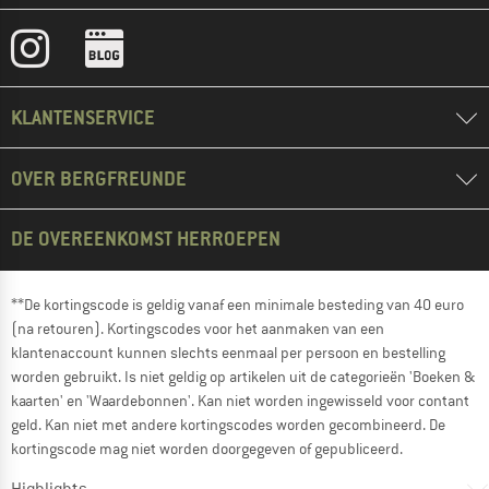
KLANTENSERVICE
OVER BERGFREUNDE
DE OVEREENKOMST HERROEPEN
**De kortingscode is geldig vanaf een minimale besteding van 40 euro
(na retouren). Kortingscodes voor het aanmaken van een
klantenaccount kunnen slechts eenmaal per persoon en bestelling
worden gebruikt. Is niet geldig op artikelen uit de categorieën 'Boeken &
kaarten' en 'Waardebonnen'. Kan niet worden ingewisseld voor contant
geld. Kan niet met andere kortingscodes worden gecombineerd. De
kortingscode mag niet worden doorgegeven of gepubliceerd.
Highlights