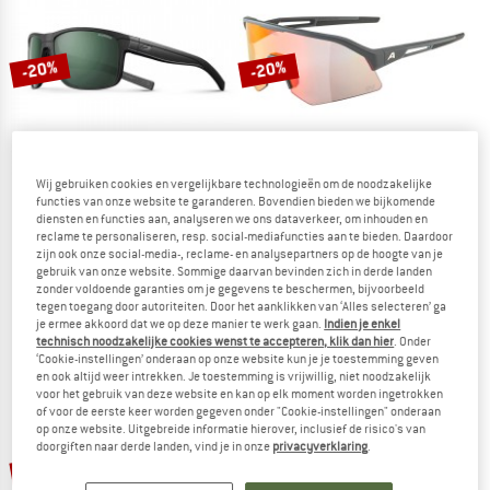
NAAR DE SALE
-20%
-20%
Wij gebruiken cookies en vergelijkbare technologieën om de noodzakelijke
functies van onze website te garanderen. Bovendien bieden we bijkomende
diensten en functies aan, analyseren we ons dataverkeer, om inhouden en
JULBO
ALPINA
reclame te personaliseren, resp. social-mediafuncties aan te bieden. Daardoor
zijn ook onze social-media-, reclame- en analysepartners op de hoogte van je
Renegade Polarized S3
Sonic HR QV Mirror Cat. 1-3
gebruik van onze website. Sommige daarvan bevinden zich in derde landen
Zonnebril
Fietsbril
zonder voldoende garanties om je gegevens te beschermen, bijvoorbeeld
€ 134,95
€ 107,96
€ 179,95
€ 143,96
tegen toegang door autoriteiten. Door het aanklikken van ‘Alles selecteren’ ga
5,0
(2)
5,0
(5)
je ermee akkoord dat we op deze manier te werk gaan.
Indien je enkel
technisch noodzakelijke cookies wenst te accepteren, klik dan hier
. Onder
‘Cookie-instellingen’ onderaan op onze website kun je je toestemming geven
en ook altijd weer intrekken. Je toestemming is vrijwillig, niet noodzakelijk
voor het gebruik van deze website en kan op elk moment worden ingetrokken
of voor de eerste keer worden gegeven onder "Cookie-instellingen" onderaan
op onze website. Uitgebreide informatie hierover, inclusief de risico's van
doorgiften naar derde landen, vind je in onze
privacyverklaring
.
-20%
-20%