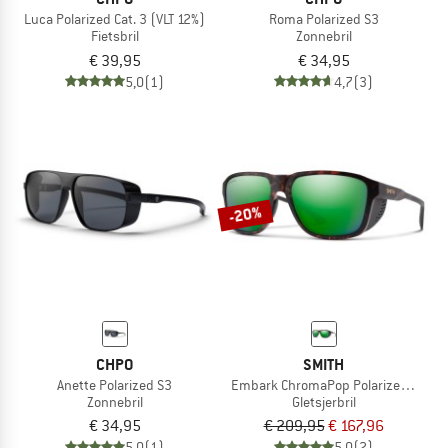
Luca Polarized Cat. 3 (VLT 12%)
Roma Polarized S3
Fietsbril
Zonnebril
€ 39,95
€ 34,95
5,0
(1)
4,7
(3)
-20%
CHPO
SMITH
Anette Polarized S3
Embark ChromaPop Polarized Mirror C
Zonnebril
Gletsjerbril
€ 34,95
€ 209,95
€ 167,96
5,0
(1)
5,0
(2)