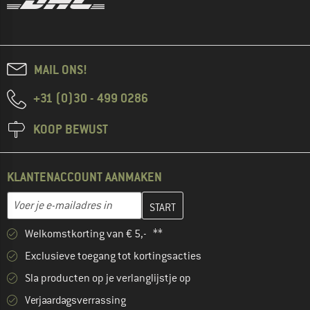
MAIL ONS!
+31 (0)30 - 499 0286
KOOP BEWUST
KLANTENACCOUNT AANMAKEN
Vul je e-mailadres hier in en maak in de volgende stap je klanten
E-mailadres
Welkomstkorting van € 5,- **
Exclusieve toegang tot kortingsacties
Sla producten op je verlanglijstje op
Verjaardagsverrassing