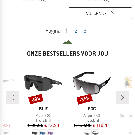
VOLGENDE
1
Pagina:
2
3
ONZE BESTSELLERS VOOR JOU
-35%
-18%
Korting
Korting
MERK
MERK
A
BLIZ
POC
Artikel
Artikel
Artikel
S3
Matrix S3
Aspire S3
Siri Pho
tgroep
Productgroep
Productgroep
P
il
Fietsbril
Fietsbril
F
ijs
rlaagde prijs
Prijs
Verlaagde prijs
Prijs
Verlaagde prijs
 39,96
€ 88,95
€ 72,94
€ 169,95
€ 110,47
€