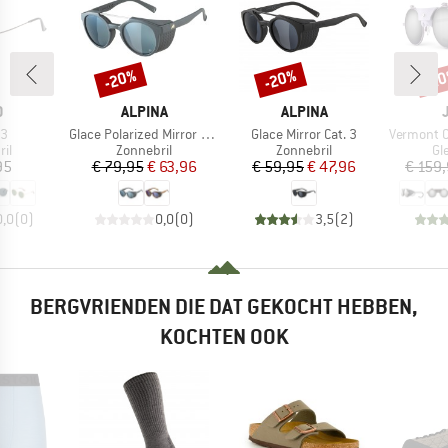
-20%
-20%
-2
Korting
Korting
Kort
K
MERK
MERK
O
ALPINA
ALPINA
Artikel
Artikel
Artikel
S3
Glace Polarized Mirror Cat. 3
Glace Mirror Cat. 3
Vermont Clas
tgroep
Productgroep
Productgroep
Pr
il
Zonnebril
Zonnebril
Gle
ijs
Prijs
Verlaagde prijs
Prijs
Verlaagde prijs
95
€ 79,95
€ 63,96
€ 59,95
€ 47,96
€ 159
0,0
(
0
)
0,0
(
0
)
3,5
(
2
)
BERGVRIENDEN DIE DAT GEKOCHT HEBBEN,
KOCHTEN OOK