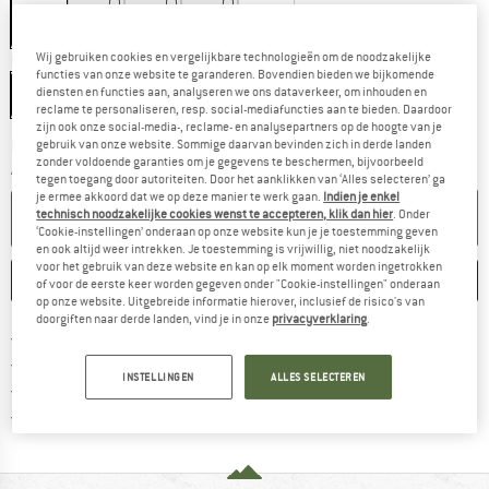
Wij gebruiken cookies en vergelijkbare technologieën om de noodzakelijke
Maat:
M
functies van onze website te garanderen. Bovendien bieden we bijkomende
diensten en functies aan, analyseren we ons dataverkeer, om inhouden en
M
reclame te personaliseren, resp. social-mediafuncties aan te bieden. Daardoor
zijn ook onze social-media-, reclame- en analysepartners op de hoogte van je
De link wordt geopend in een infovak en bevat le
Levertijd: 3-5 werkdagen
gebruik van onze website. Sommige daarvan bevinden zich in derde landen
zonder voldoende garanties om je gegevens te beschermen, bijvoorbeeld
Aantal:
tegen toegang door autoriteiten. Door het aanklikken van ‘Alles selecteren’ ga
je ermee akkoord dat we op deze manier te werk gaan.
Indien je enkel
IN DE WINKELMAND
technisch noodzakelijke cookies wenst te accepteren, klik dan hier
. Onder
‘Cookie-instellingen’ onderaan op onze website kun je je toestemming geven
en ook altijd weer intrekken. Je toestemming is vrijwillig, niet noodzakelijk
voor het gebruik van deze website en kan op elk moment worden ingetrokken
ONTHOUDEN
VERGELIJKEN
of voor de eerste keer worden gegeven onder "Cookie-instellingen" onderaan
op onze website. Uitgebreide informatie hierover, inclusief de risico's van
doorgiften naar derde landen, vind je in onze
privacyverklaring
.
Vind hier de verzendinform
Gratis verzending vanaf € 69 (NL)
Vind de betalingsinformatie hier! Opent
100 dagen bedenktijd
INSTELLINGEN
ALLES SELECTEREN
> 4.000.000 tevreden klanten
Alle artikelen in voorraad