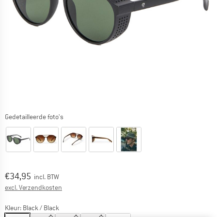
Gedetailleerde foto's
Prijs:
€
34,95
incl. BTW
Informatie over de verzendkosten. Opent in een infov
excl. Verzendkosten
Kleur:
Black / Black