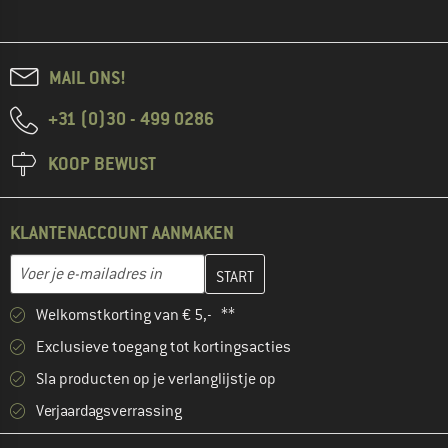
MAIL ONS!
+31 (0)30 - 499 0286
KOOP BEWUST
KLANTENACCOUNT AANMAKEN
Vul je e-mailadres hier in en maak in de volgende stap je klanten
E-mailadres
Welkomstkorting van € 5,- **
Exclusieve toegang tot kortingsacties
Sla producten op je verlanglijstje op
Verjaardagsverrassing