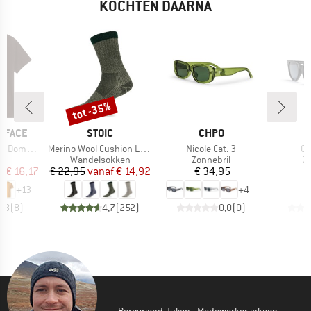
KOCHTEN DAARNA
%
tot -35%
Korting
MERK
MERK
 FACE
STOIC
CHPO
Artikel
Artikel
Art
hort Sleeve
Merino Wool Cushion Light Socks
Nicole Cat. 3
Co
ctgroep
Productgroep
Productgroep
P
t
Wandelsokken
Zonnebril
Z
ijs
rlaagde prijs
Prijs
Verlaagde prijs
Prijs
f
€ 16,17
€ 22,95
vanaf
€ 14,92
€ 34,95
€
+
13
+
4
4,8
(
8
)
4,7
(
252
)
0,0
(
0
)