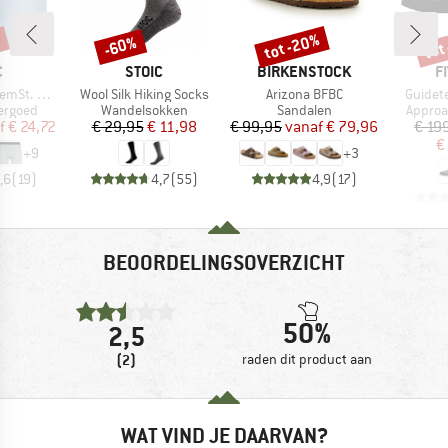
%
tot -20%
tot
-60%
Korting
Korting
Kort
K
MERK
MERK
M
C
STOIC
BIRKENSTOCK
F
Artikel
Artikel
Artikel
t. Boxer
Wool Silk Hiking Socks
Arizona BFBC
Guidet
ep
Productgroep
Productgroep
Produc
ergoed
Wandelsokken
Sandalen
Appro
ijs
rlaagde prijs
Prijs
Verlaagde prijs
Prijs
Verlaagde prijs
f
€ 24,72
€ 29,95
€ 11,98
€ 99,95
vanaf
€ 79,96
€ 19
€
+
9
+
3
,6
(
19
)
4,7
(
55
)
4,9
(
17
)
BEOORDELINGSOVERZICHT
50%
2,5
(2)
raden dit product aan
WAT VIND JE DAARVAN?