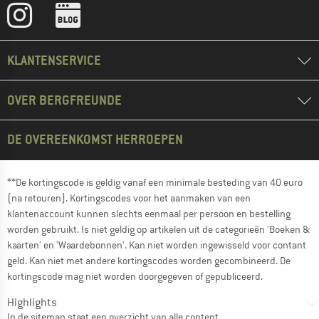
KLANTENSERVICE
OVER BERGFREUNDE
DE OVEREENKOMST HERROEPEN
**De kortingscode is geldig vanaf een minimale besteding van 40 euro
(na retouren). Kortingscodes voor het aanmaken van een
klantenaccount kunnen slechts eenmaal per persoon en bestelling
worden gebruikt. Is niet geldig op artikelen uit de categorieën 'Boeken &
kaarten' en 'Waardebonnen'. Kan niet worden ingewisseld voor contant
geld. Kan niet met andere kortingscodes worden gecombineerd. De
kortingscode mag niet worden doorgegeven of gepubliceerd.
Highlights
In de
sitemap
staat een overzicht van alle content.