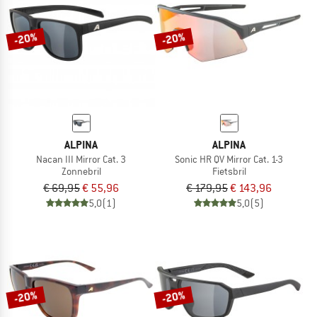
-20%
-20%
ALPINA
ALPINA
Nacan III Mirror Cat. 3
Sonic HR QV Mirror Cat. 1-3
Zonnebril
Fietsbril
€ 69,95
€ 55,96
€ 179,95
€ 143,96
5,0
(1)
5,0
(5)
-20%
-20%