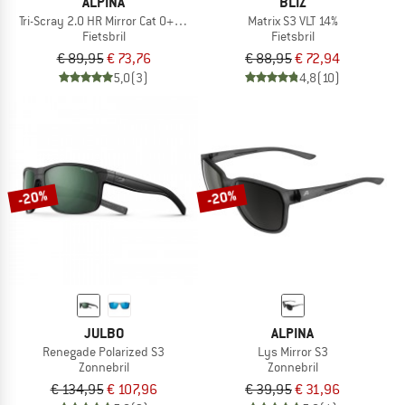
ALPINA
BLIZ
Tri-Scray 2.0 HR Mirror Cat 0+2+3
Matrix S3 VLT 14%
Fietsbril
Fietsbril
€ 89,95
€ 73,76
€ 88,95
€ 72,94
5,0
(3)
4,8
(10)
-20%
-20%
JULBO
ALPINA
Renegade Polarized S3
Lys Mirror S3
Zonnebril
Zonnebril
€ 134,95
€ 107,96
€ 39,95
€ 31,96