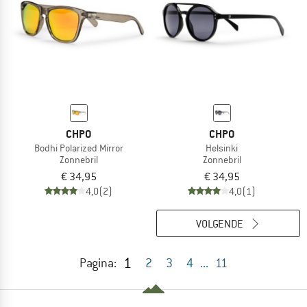
CHPO
CHPO
Bodhi Polarized Mirror
Helsinki
Zonnebril
Zonnebril
€ 34,95
€ 34,95
4,0
(2)
4,0
(1)
VOLGENDE
1
Pagina:
2
3
4
...
11