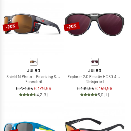
-20%
-20%
JULBO
JULBO
Shield M Photo + Polarizing S2-4 (VLT 5-20%)
Explorer 2.0 Reactiv HC S0-4 (VLT 4-
Zonnebril
Gletsjerbril
€ 224,95
€ 179,96
€ 199,95
€ 159,96
4,7
(3)
5,0
(1)