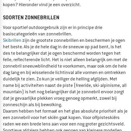
kopen? Hieronder vind je een overzicht.
SOORTEN ZONNEBRILLEN
Voor sportief outdoorgebruik zijn er in principe drie
basiscategorieën van zonnebrillen.
Skibrillen
zijn de grootste zonnebrillen en beschermen je ogen
het beste. Als je de hele dag in de sneeuw op pad bent, is het
des te belangrijker dat je ogen beschermd worden tegen het
felle, reflecterende licht. Het is niet alleen belangrijk om met de
zonnebril sneeuwblindheid te voorkomen, maar ook om de hele
dag lang en bij wisselende lichtinval alle vormen en omtrekken
duidelijk te zien. Zo kun je veiliger de helling afglijden. Met
name bij activiteiten naast de piste (freeride, ski-alpinisme, all
mountain) is het nog belangrijker dat je zonnebril ervoor zorgt
dat je gevaarlijke plekken vroeg genoeg opmerkt, zowel bij
zonneschijn als bij bewolking.
Daarom hebben het formaat en het glas absolute prioriteit als je
een zonnebril voor het skiën gaat kopen. Voor offpisteskiërs
raden we een brede lens aan voor een nog groter gezichtsveld.
Sportieve afdalers hebben ook genoeg aan kleinere modellen.