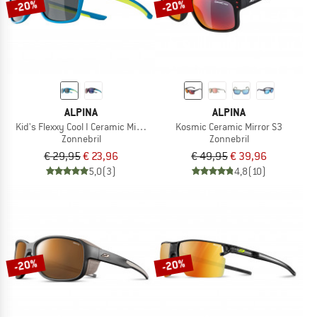
-20%
-20%
ALPINA
ALPINA
Kid's Flexxy Cool I Ceramic Mirror Cat 3
Kosmic Ceramic Mirror S3
Zonnebril
Zonnebril
€ 29,95
€ 23,96
€ 49,95
€ 39,96
5,0
(3)
4,8
(10)
-20%
-20%