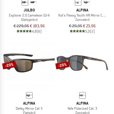
JULBO
ALPINA
Explorer 2.0 Cameleon S2-4
Kid's Flexxy Youth HR Mirror Cat 3
Gletsjerbril
Zonnebril
€ 229,95
€ 183,96
€ 29,95
€ 23,96
4,8
(6)
5,0
(2)
-20%
-20%
ALPINA
ALPINA
Defey Mirror Cat 3
Yefe Polarized Cat. 3
Fietsbril
Zonnebril