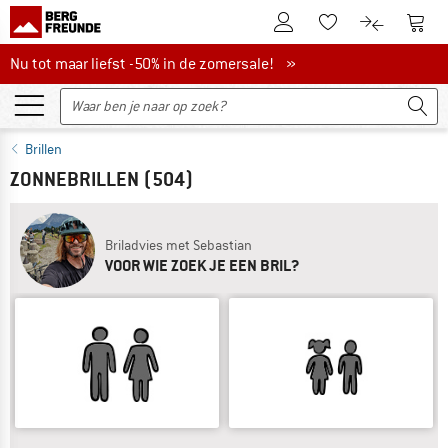
De klantenaccount
Naar
Naar de verlanglijs
Naar de pro
Nu tot maar liefst -50% in de zomersale!
Nu tot maar liefst -50% in de zomersale! »
Brillen
ZONNEBRILLEN
(504)
Briladvies met Sebastian
VOOR WIE ZOEK JE EEN BRIL?