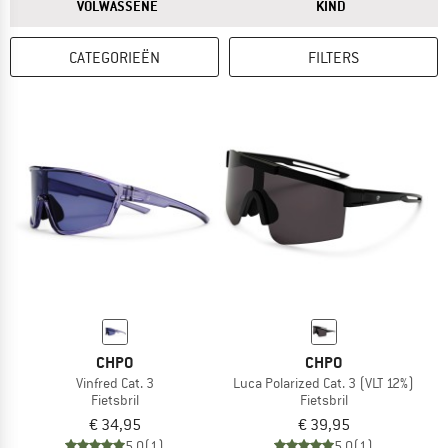
ANTWOORD
ANTWOORD
VOLWASSENE
KIND
CATEGORIEËN
FILTERS
CHPO
CHPO
Vinfred Cat. 3
Luca Polarized Cat. 3 (VLT 12%)
Fietsbril
Fietsbril
€ 34,95
€ 39,95
5,0
(1)
5,0
(1)