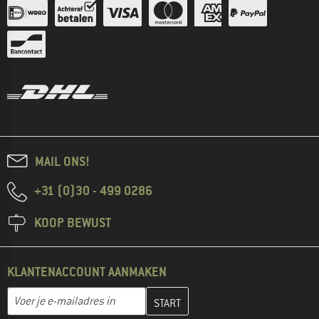
MAIL ONS!
+31 (0)30 - 499 0286
KOOP BEWUST
KLANTENACCOUNT AANMAKEN
Vul je e-mailadres hier in en maak in de volgende stap je klanten
E-mailadres