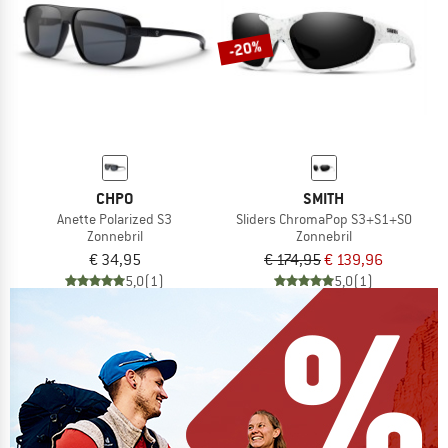
-20%
CHPO
SMITH
Anette Polarized S3
Sliders ChromaPop S3+S1+S0
Zonnebril
Zonnebril
€ 34,95
€ 174,95
€ 139,96
5,0
(1)
5,0
(1)