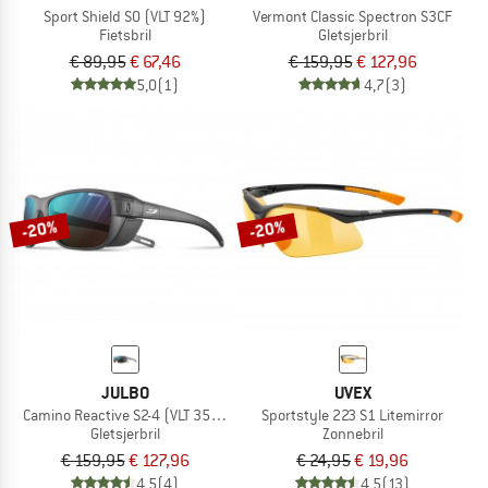
Sport Shield S0 (VLT 92%)
Vermont Classic Spectron S3CF
Fietsbril
Gletsjerbril
€ 89,95
€ 67,46
€ 159,95
€ 127,96
5,0
(1)
4,7
(3)
-20%
-20%
JULBO
UVEX
Camino Reactive S2-4 (VLT 35-7%)
Sportstyle 223 S1 Litemirror
Gletsjerbril
Zonnebril
€ 159,95
€ 127,96
€ 24,95
€ 19,96
4,5
(4)
4,5
(13)