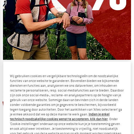
De zomersale gaat verder
Wij gebruiken cookies en vergelijkbare technologieën om de noodzakelijke
NU TOT MAAR LIEFST -50%
functies van onze website te garanderen. Bovendien bieden we bijkomende
diensten en functies aan, analyseren we ons dataverkeer, om inhouden en
NAAR DE SALE
reclame te personaliseren, resp. social-mediafuncties aan te bieden. Daardoor
zijn ook onze social-media-, reclame- en analysepartners op de hoogte van je
gebruik van onze website. Sommige daarvan bevinden zich in derde landen
tot -30%
-20%
zonder voldoende garanties om je gegevens te beschermen, bijvoorbeeld
tegen toegang door autoriteiten. Door het aanklikken van ‘Alles selecteren’ ga
je ermee akkoord dat we op deze manier te werk gaan.
Indien je enkel
technisch noodzakelijke cookies wenst te accepteren, klik dan hier
. Onder
‘Cookie-instellingen’ onderaan op onze website kun je je toestemming geven
en ook altijd weer intrekken. Je toestemming is vrijwillig, niet noodzakelijk
voor het gebruik van deze website en kan op elk moment worden ingetrokken