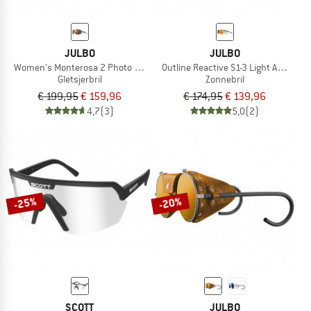
JULBO
JULBO
Women's Monterosa 2 Photo + Polar S2-4 (VLT 5-20%)
Outline Reactive S1-3 Light Amplifier
Gletsjerbril
Zonnebril
€ 199,95
€ 159,96
€ 174,95
€ 139,96
4,7
(3)
5,0
(2)
-25%
-20%
SCOTT
JULBO