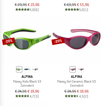
€ 29,95
€ 23,96
€ 69,95
€ 55,96
5,0
(6)
5,0
(1)
-20%
-20%
ALPINA
ALPINA
Flexxy Kids Black S3
Flexxy Girl Ceramic Black S3
Zonnebril
Zonnebril
€ 24,95
€ 19,96
€ 24,95
€ 19,96
4,7
(3)
4,5
(2)