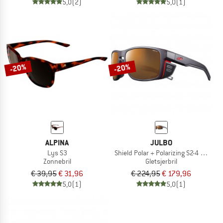
5,0
(2)
5,0
(1)
-20%
-20%
ALPINA
JULBO
Lys S3
Shield Polar + Polarizing S2-4 (VLT 5-
Zonnebril
Gletsjerbril
€ 39,95
€ 31,96
€ 224,95
€ 179,96
5,0
(1)
5,0
(1)