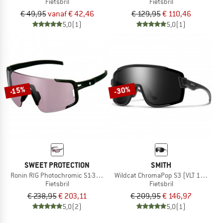
Fietsbril
Fietsbril
€ 49,95
vanaf € 42,46
€ 129,95
€ 110,46
5,0
(1)
5,0
(1)
-30%
-15%
SWEET PROTECTION
SMITH
Ronin RIG Photochromic S1-3 (VLT 75-14%)
Wildcat ChromaPop S3 (VLT 10%) + S
Fietsbril
Fietsbril
€ 238,95
€ 203,11
€ 209,95
€ 146,97
5,0
(2)
5,0
(1)