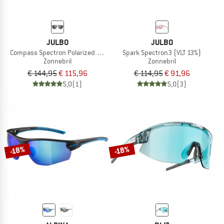
JULBO
JULBO
Compass Spectron Polarized S3 (VLT 11%)
Spark Spectron3 (VLT 13%)
Zonnebril
Zonnebril
€ 144,95
€ 115,96
€ 114,95
€ 91,96
5,0
(1)
5,0
(3)
-18%
-18%