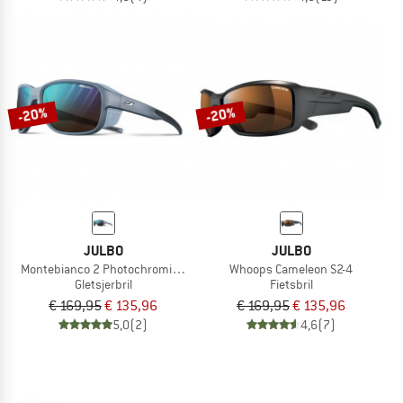
-20%
-20%
JULBO
JULBO
Montebianco 2 Photochromic S 2-4 (VLT 7-35%)
Whoops Cameleon S2-4
Gletsjerbril
Fietsbril
€ 169,95
€ 135,96
€ 169,95
€ 135,96
5,0
(2)
4,6
(7)