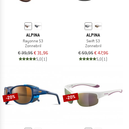
ALPINA
ALPINA
Rayonne S3
Swift S3
Zonnebril
Zonnebril
€ 39,95
€ 31,96
€ 59,95
€ 47,96
5,0
(1)
5,0
(1)
-20%
-20%