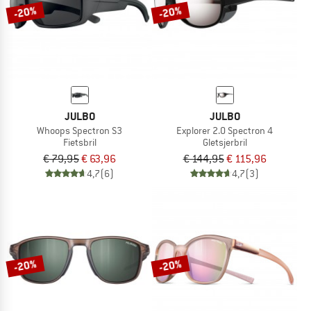
-20%
-20%
JULBO
JULBO
Whoops Spectron S3
Explorer 2.0 Spectron 4
Fietsbril
Gletsjerbril
€ 79,95
€ 63,96
€ 144,95
€ 115,96
4,7
(6)
4,7
(3)
-20%
-20%