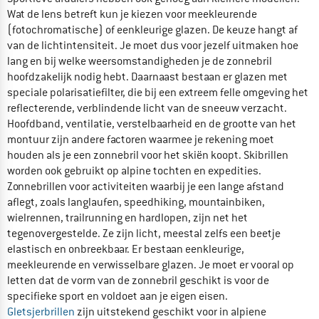
Wat de lens betreft kun je kiezen voor meekleurende
(fotochromatische) of eenkleurige glazen. De keuze hangt af
van de lichtintensiteit. Je moet dus voor jezelf uitmaken hoe
lang en bij welke weersomstandigheden je de zonnebril
hoofdzakelijk nodig hebt. Daarnaast bestaan er glazen met
speciale polarisatiefilter, die bij een extreem felle omgeving het
reflecterende, verblindende licht van de sneeuw verzacht.
Hoofdband, ventilatie, verstelbaarheid en de grootte van het
montuur zijn andere factoren waarmee je rekening moet
houden als je een zonnebril voor het skiën koopt. Skibrillen
worden ook gebruikt op alpine tochten en expedities.
Zonnebrillen voor activiteiten waarbij je een lange afstand
aflegt, zoals langlaufen, speedhiking, mountainbiken,
wielrennen, trailrunning en hardlopen, zijn net het
tegenovergestelde. Ze zijn licht, meestal zelfs een beetje
elastisch en onbreekbaar. Er bestaan eenkleurige,
meekleurende en verwisselbare glazen. Je moet er vooral op
letten dat de vorm van de zonnebril geschikt is voor de
specifieke sport en voldoet aan je eigen eisen.
Gletsjerbrillen
zijn uitstekend geschikt voor in alpiene