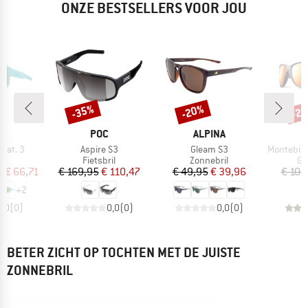
ONZE BESTSELLERS VOOR JOU
%
-35%
-20%
-2
Korting
Korting
Kort
K
MERK
MERK
POC
ALPINA
Artikel
Artikel
Artikel
Cat. 3
Aspire S3
Gleam S3
Montebianco
tgroep
Productgroep
Productgroep
Pr
il
Fietsbril
Zonnebril
Gle
ijs
rlaagde prijs
Prijs
Verlaagde prijs
Prijs
Verlaagde prijs
f
€ 66,71
€ 169,95
€ 110,47
€ 49,95
€ 39,96
€ 109
+
2
0,0
(
0
)
0,0
(
0
)
0,0
(
0
)
BETER ZICHT OP TOCHTEN MET DE JUISTE
ZONNEBRIL