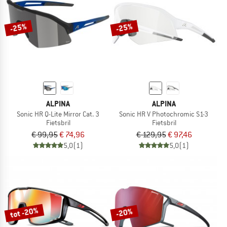
-25%
-25%
ALPINA
ALPINA
Sonic HR Q-Lite Mirror Cat. 3
Sonic HR V Photochromic S1-3
Fietsbril
Fietsbril
€ 99,95
€ 74,96
€ 129,95
€ 97,46
5,0
(1)
5,0
(1)
tot -20%
-20%