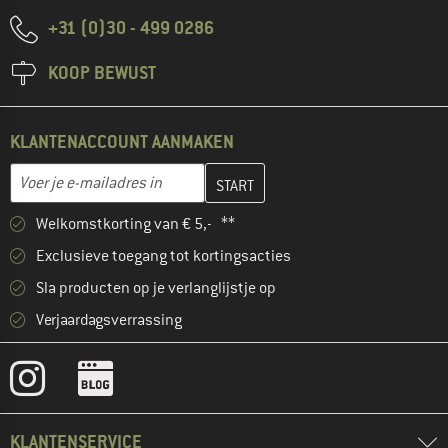
+31 (0)30 - 499 0286
KOOP BEWUST
KLANTENACCOUNT AANMAKEN
Vul je e-mailadres hier in en maak in de volgende stap je klanten
E-mailadres
Welkomstkorting van € 5,- **
Exclusieve toegang tot kortingsacties
Sla producten op je verlanglijstje op
Verjaardagsverrassing
KLANTENSERVICE