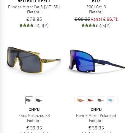
RED BULL SPECT
BLIZ
Dundee Mirror Cat 3 (VLT 16%)
P001 Cat. 3
Fietsbril
Fietsbril
€ 79,95
€ 88,95
vanaf € 66,71
4,0
(2)
4,5
(2)
CHPO
CHPO
Erica Polarized S3
Henrik Mirror Polarized
Fietsbril
Fietsbril
€ 39,95
€ 39,95