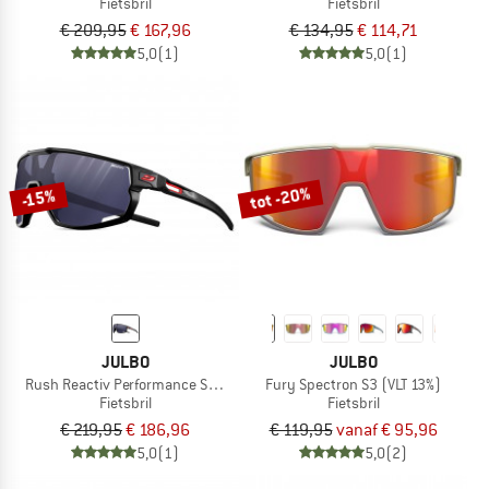
Fietsbril
Fietsbril
€ 209,95
€ 167,96
€ 134,95
€ 114,71
5,0
(1)
5,0
(1)
tot -20%
-15%
JULBO
JULBO
Rush Reactiv Performance S0-3 (VLT 12 / 87%)
Fury Spectron S3 (VLT 13%)
Fietsbril
Fietsbril
€ 219,95
€ 186,96
€ 119,95
vanaf € 95,96
5,0
(1)
5,0
(2)