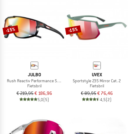
-15%
-15%
JULBO
UVEX
Rush Reactiv Performance S1-3 (VLT 17 / 75%)
Sportstyle 235 Mirror Cat. 2
Fietsbril
Fietsbril
€ 219,95
€ 186,96
€ 89,95
€ 76,46
5,0
(5)
4,5
(2)