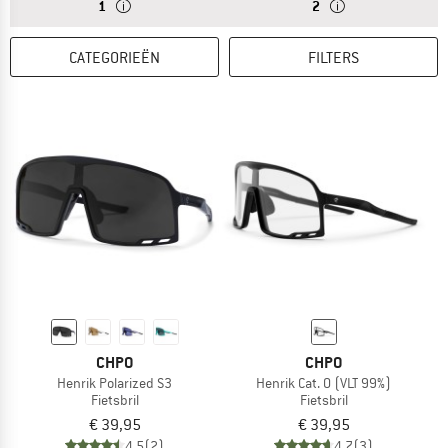
ANTWOORD
BRILLEN MET BESCHERMINGSKLASSE 1 ZIJN LICHT GETIN
ANTWOORD
BRILLEN MET BESCH
1
2
CATEGORIEËN
FILTERS
CHPO
CHPO
Henrik Polarized S3
Henrik Cat. 0 (VLT 99%)
Fietsbril
Fietsbril
€ 39,95
€ 39,95
4,5
(2)
4,7
(3)