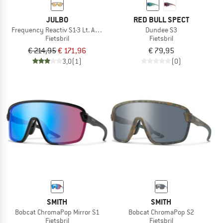
JULBO
RED BULL SPECT
Frequency Reactiv S1-3 Lt. Amplifier (VLT 17-75%)
Dundee S3
Fietsbril
Fietsbril
€ 214,95
€ 171,96
€ 79,95
3,0
(1)
(0)
SMITH
SMITH
Bobcat ChromaPop Mirror S1
Bobcat ChromaPop S2
Fietsbril
Fietsbril