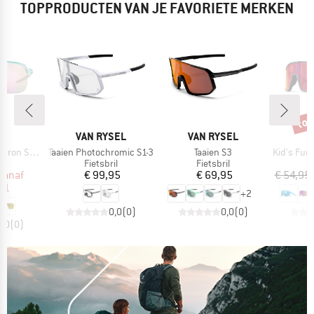
TOPPRODUCTEN VAN JE FAVORIETE MERKEN
tot
Kort
MERK
MERK
O
VAN RYSEL
VAN RYSEL
Artikel
Artikel
Artikel
 (VLT 12%)
Taaien Photochromic S1-3
Taaien S3
Kid's Fury S S
tgroep
Productgroep
Productgroep
P
il
Fietsbril
Fietsbril
F
ijs
rlaagde prijs
Prijs
Prijs
vanaf
€ 99,95
€ 69,95
€ 54,95
21
+
2
0,0
(
0
)
0,0
(
0
)
0,0
(
0
)