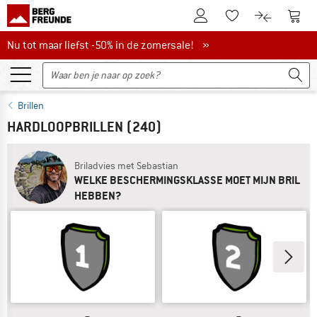
De klantenaccount
Naar
Naar de verlanglijs
Naar de pro
Nu tot maar liefst -50% in de zomersale!
Nu tot maar liefst -50% in de zomersale! »
Brillen
HARDLOOPBRILLEN
(240)
Briladvies met Sebastian
WELKE BESCHERMINGSKLASSE MOET MIJN BRIL
HEBBEN?