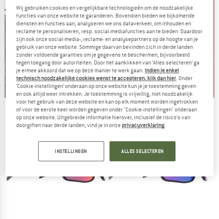
Wij gebruiken cookies en vergelijkbare technologieën om de noodzakelijke
functies van onze website te garanderen. Bovendien bieden we bijkomende
diensten en functies aan, analyseren we ons dataverkeer, om inhouden en
reclame te personaliseren, resp. social-mediafuncties aan te bieden. Daardoor
zijn ook onze social-media-, reclame- en analysepartners op de hoogte van je
gebruik van onze website. Sommige daarvan bevinden zich in derde landen
zonder voldoende garanties om je gegevens te beschermen, bijvoorbeeld
tegen toegang door autoriteiten. Door het aanklikken van ‘Alles selecteren’ ga
je ermee akkoord dat we op deze manier te werk gaan.
Indien je enkel
technisch noodzakelijke cookies wenst te accepteren, klik dan hier
. Onder
‘Cookie-instellingen’ onderaan op onze website kun je je toestemming geven
en ook altijd weer intrekken. Je toestemming is vrijwillig, niet noodzakelijk
voor het gebruik van deze website en kan op elk moment worden ingetrokken
De zomersale gaat verder
of voor de eerste keer worden gegeven onder "Cookie-instellingen" onderaan
op onze website. Uitgebreide informatie hierover, inclusief de risico's van
NU TOT MAAR LIEFST -50%
doorgiften naar derde landen, vind je in onze
privacyverklaring
.
NAAR DE SALE
INSTELLINGEN
ALLES SELECTEREN