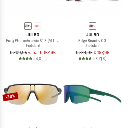
JULBO
JULBO
Fury Photochromic S1-3 (VLT 17-75%)
Edge Reactiv 0-3
Fietsbril
Fietsbril
€ 209,95
vanaf € 167,96
€ 234,95
€ 187,96
4,0
(1)
3,7
(3)
-20%