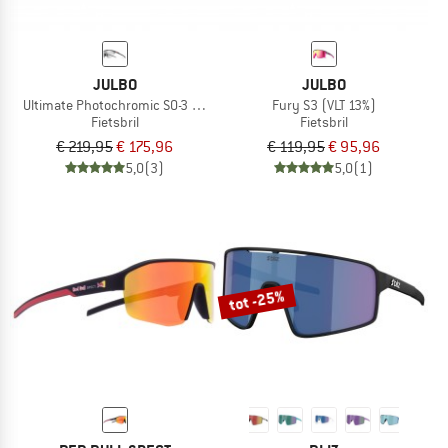
JULBO
JULBO
Ultimate Photochromic S0-3 (VLT 8-85%)
Fury S3 (VLT 13%)
Fietsbril
Fietsbril
€ 219,95
€ 175,96
€ 119,95
€ 95,96
5,0
(3)
5,0
(1)
tot -25%