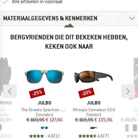
Alle artikelen in voorraad
MATERIAALGEGEVENS & KENMERKEN
BERGVRIENDEN DIE DIT BEKEKEN HEBBEN,
KEKEN OOK NAAR
tot
-25%
-20%
Korting
Korting
Kort
MERK
MERK
AMOND
JULBO
JULBO
Artikel
Artikel
Art
ves
The Streets Spectron HD S3 Polarized (VLT 12%)
Whoops Cameleon S2-4
Co
oep
Productgroep
Productgroep
P
enen
Zonnebril
Fietsbril
C
ijs
rlaagde prijs
Prijs
Verlaagde prijs
Prijs
Verlaagde prijs
19,96
€ 169,95
€ 127,46
€ 169,95
€ 135,96
€ 19,95
,2
(
32
)
4,0
(
1
)
4,6
(
7
)