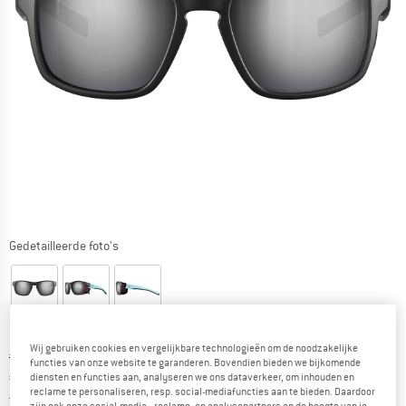
Gedetailleerde foto's
Wij gebruiken cookies en vergelijkbare technologieën om de noodzakelijke
Oorspronkelijke prijs :
Prijs:
€
124,95
functies van onze website te garanderen. Bovendien bieden we bijkomende
€
99,96
diensten en functies aan, analyseren we ons dataverkeer, om inhouden en
incl. BTW
reclame te personaliseren, resp. social-mediafuncties aan te bieden. Daardoor
Nederland. Informatie over de verzend
Gratis verzending
(NL)
zijn ook onze social-media-, reclame- en analysepartners op de hoogte van je