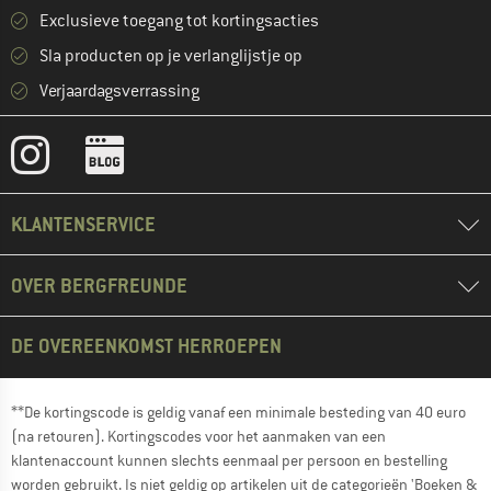
Exclusieve toegang tot kortingsacties
Sla producten op je verlanglijstje op
Verjaardagsverrassing
KLANTENSERVICE
OVER BERGFREUNDE
DE OVEREENKOMST HERROEPEN
**De kortingscode is geldig vanaf een minimale besteding van 40 euro
(na retouren). Kortingscodes voor het aanmaken van een
klantenaccount kunnen slechts eenmaal per persoon en bestelling
worden gebruikt. Is niet geldig op artikelen uit de categorieën 'Boeken &