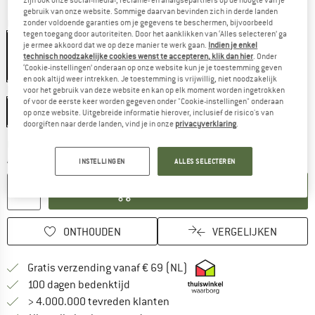
gebruik van onze website. Sommige daarvan bevinden zich in derde landen
Kleur:
Black / White / Brown
zonder voldoende garanties om je gegevens te beschermen, bijvoorbeeld
tegen toegang door autoriteiten. Door het aanklikken van ‘Alles selecteren’ ga
je ermee akkoord dat we op deze manier te werk gaan.
Indien je enkel
technisch noodzakelijke cookies wenst te accepteren, klik dan hier
. Onder
‘Cookie-instellingen’ onderaan op onze website kun je je toestemming geven
-20%
-20%
en ook altijd weer intrekken. Je toestemming is vrijwillig, niet noodzakelijk
Maat:
M
voor het gebruik van deze website en kan op elk moment worden ingetrokken
of voor de eerste keer worden gegeven onder "Cookie-instellingen" onderaan
M
op onze website. Uitgebreide informatie hierover, inclusief de risico's van
doorgiften naar derde landen, vind je in onze
privacyverklaring
.
De link wordt geopend in een infovak en bevat le
Levertijd: 3-5 werkdagen
Aantal:
INSTELLINGEN
ALLES SELECTEREN
IN DE WINKELMAND
ONTHOUDEN
VERGELIJKEN
Vind hier de verzendinform
Gratis verzending vanaf € 69 (NL)
Vind de betalingsinformatie hier! Opent
100 dagen bedenktijd
> 4.000.000 tevreden klanten