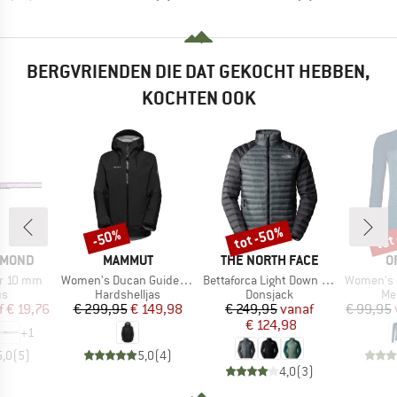
BERGVRIENDEN DIE DAT GEKOCHT HEBBEN,
KOCHTEN OOK
tot -50%
tot
-50%
Korting
Korting
Kort
MERK
MERK
M
AMOND
MAMMUT
THE NORTH FACE
O
Artikel
Artikel
Artikel
r 10 mm
Women's Ducan Guide Hardshell Hooded Jacket
Bettaforca Light Down Jacket
Women's 150
tgroep
Productgroep
Productgroep
Pr
us
Hardshelljas
Donsjack
Me
ijs
rlaagde prijs
Prijs
Verlaagde prijs
Prijs
Verlaagde prijs
f
€ 19,76
€ 299,95
€ 149,98
€ 249,95
vanaf
€ 99,95
€ 124,98
+
1
5,0
(
5
)
5,0
(
4
)
4,0
(
3
)