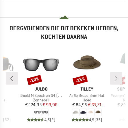
BERGVRIENDEN DIE DIT BEKEKEN HEBBEN,
KOCHTEN DAARNA
-20%
-25%
-3
Korting
Korting
Kort
K
MERK
MERK
MERK
L
JULBO
TILLEY
SUPE
el
Artikel
Artikel
Artikel
Shield M Spectron S4 (VLT 5%)
Airflo Broad Brim Hat
Women's Bergg
groep
Productgroep
Productgroep
Pr
rtas
Zonnebril
Hoed
Me
ijs
Prijs
Verlaagde prijs
Prijs
Verlaagde prijs
05
€ 124,95
€ 99,96
€ 84,95
€ 63,71
€ 79,
,4
(
32
)
4,5
(
2
)
4,9
(
35
)