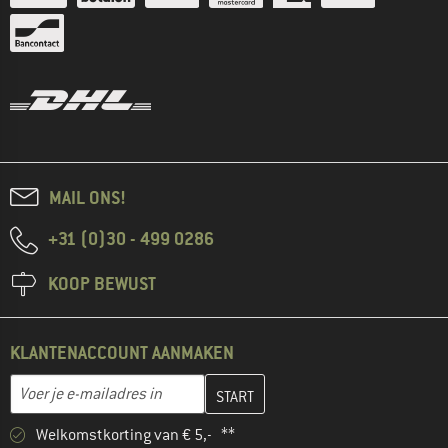
MAIL ONS!
+31 (0)30 - 499 0286
KOOP BEWUST
KLANTENACCOUNT AANMAKEN
Vul je e-mailadres hier in en maak in de volgende stap je klanten
E-mailadres
Welkomstkorting van € 5,- **