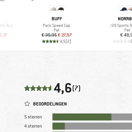
MERK
MERK
BUFF
NORRØ
Artikel
Artikel
hts Tour
Pack Speed Cap
/29 Sports T
p
Productgroep
Pro
Pet
Pet
de prijs
Prijs
Verlaagde prijs
Pr
3,37
€ 39,95
€ 27,97
€ 48,
)
4,5
(
2
)
4,6
(7)
BEOORDELINGEN
5 sterren
4 sterren