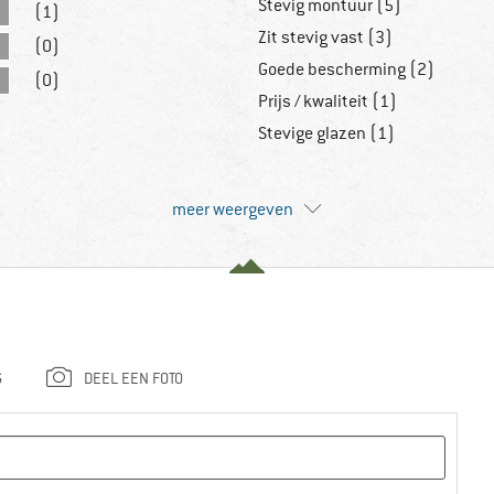
Stevig montuur (5)
(1)
Zit stevig vast (3)
(0)
Goede bescherming (2)
(0)
Prijs / kwaliteit (1)
Stevige glazen (1)
meer weergeven
G
DEEL EEN FOTO