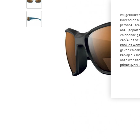
Wij gebruike
Bovendien bi
personalisere
analysepartn
voldoende ga
van ‘Alles se
cookies wenst
geven en ook 
kan op elk m
onze website.
privacyverkl