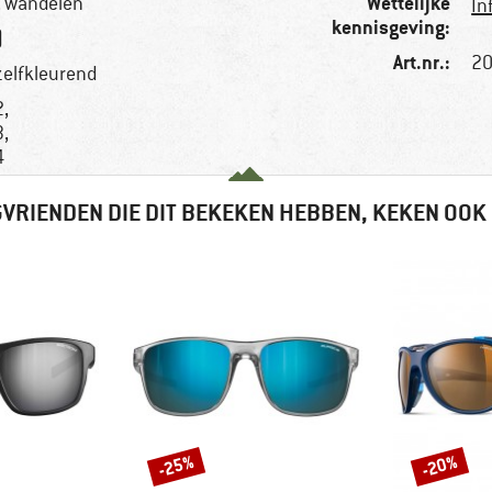
Wettelijke
n, wandelen
In
kennisgeving:
)
Art.nr.:
20
 zelfkleurend
,
,
4
VRIENDEN DIE DIT BEKEKEN HEBBEN, KEKEN OOK
-25%
-20%
Korting
Korting