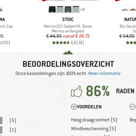
+
9
MERK
MERK
NA
STOIC
NATU
Artikel
Artikel
ech Cap
Merino150 SadjemSt. Boxer
Bio Sand
ductgroep
Productgroep
P
Merino-ondergoed
S
ijs
Prijs
Verlaagde prijs
95
€ 44,95
vanaf
€ 24,72
€ 54,95
0,0
(
0
)
4,6
(
19
)
BEOORDELINGSOVERZICHT
Onze beoordelingen zijn 100% echt.
Meer informatie
86%
RADEN 
VOORDELEN
Hoog draagcomfort (5)
Bep
(5)
Windbescherming (5)
(1)