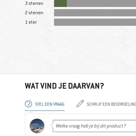
3 sterren
2 sterren
1 ster
WAT VIND JE DAARVAN?
STEL EEN VRAAG
SCHRIJF EEN BEOORDELIN