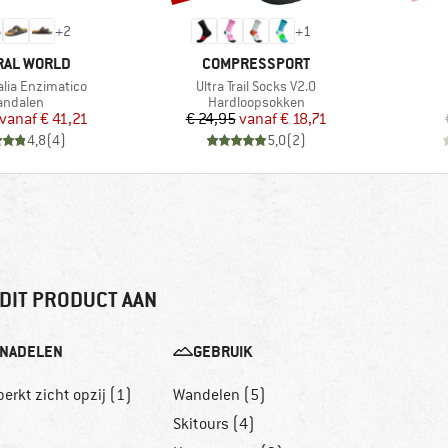
+
2
+
1
MERK
RAL WORLD
COMPRESSPORT
Artikel
alia Enzimatico
Ultra Trail Socks V2.0
roductgroep
Productgroep
andalen
Hardloopsokken
Prijs
Verlaagde prijs
Prijs
Verlaagde prijs
vanaf
€ 41,21
€ 24,95
vanaf
€ 18,71
4,8
(
4
)
5,0
(
2
)
DIT PRODUCT AAN
NADELEN
GEBRUIK
erkt zicht opzij (1)
Wandelen (5)
Skitours (4)