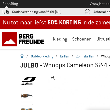
Naar
Shop
Blog
Vraag het a
Gratis verzending vanaf € 69 (NL)
Achteraf b
Nu tot maar liefst -50% in de zomersale!
Kleding
Schoenen
Uitrust
Startpagina
/
Outdoorkleding
/
Brillen
/
Zonnebrillen
/
Whoop
JULBO
-
Whoops Cameleon S2-4 - 