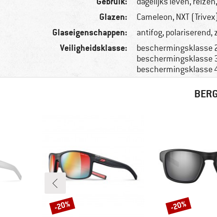
Gebruik:
dagelijks leven, reize
Glazen:
Cameleon, NXT (Trivex
Glaseigenschappen:
antifog, polariserend,
Veiligheidsklasse:
beschermingsklasse 2
beschermingsklasse 3
beschermingsklasse 
BERG
-20%
-20%
Korting
Korting