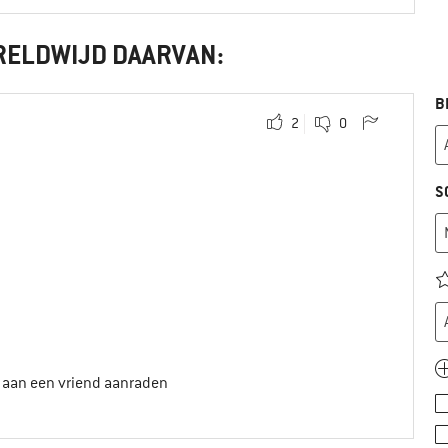
RELDWIJD DAARVAN:
B
2
0
S
t aan een vriend aanraden