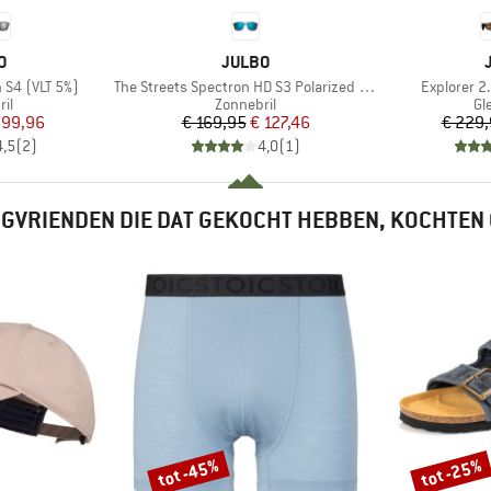
MERK
O
JULBO
Artikel
Artikel
 S4 (VLT 5%)
The Streets Spectron HD S3 Polarized (VLT 12%)
Explorer 2
tgroep
Productgroep
Pr
il
Zonnebril
Gle
ijs
rlaagde prijs
Prijs
Verlaagde prijs
 99,96
€ 169,95
€ 127,46
€ 229
4,5
(
2
)
4,0
(
1
)
GVRIENDEN DIE DAT GEKOCHT HEBBEN, KOCHTEN
tot -45%
tot -25%
Korting
Korting