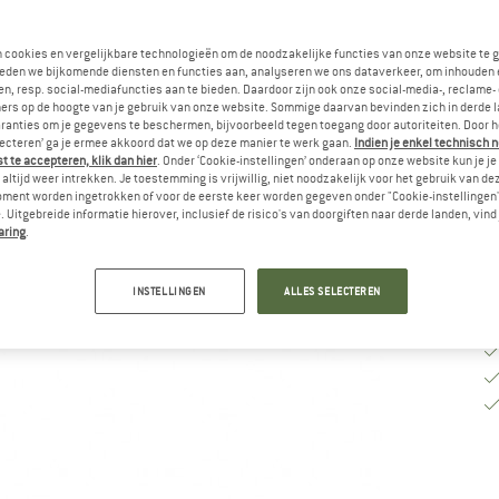
M
n cookies en vergelijkbare technologieën om de noodzakelijke functies van onze website te 
eden we bijkomende diensten en functies aan, analyseren we ons dataverkeer, om inhouden 
n, resp. social-mediafuncties aan te bieden. Daardoor zijn ook onze social-media-, reclame-
ers op de hoogte van je gebruik van onze website. Sommige daarvan bevinden zich in derde 
Le
ranties om je gegevens te beschermen, bijvoorbeeld tegen toegang door autoriteiten. Door h
lecteren’ ga je ermee akkoord dat we op deze manier te werk gaan.
Indien je enkel technisch 
Aa
 te accepteren, klik dan hier
. Onder ‘Cookie-instellingen’ onderaan op onze website kun je 
altijd weer intrekken. Je toestemming is vrijwillig, niet noodzakelijk voor het gebruik van d
oment worden ingetrokken of voor de eerste keer worden gegeven onder "Cookie-instellingen
 Uitgebreide informatie hierover, inclusief de risico's van doorgiften naar derde landen, vind 
aring
.
INSTELLINGEN
ALLES SELECTEREN