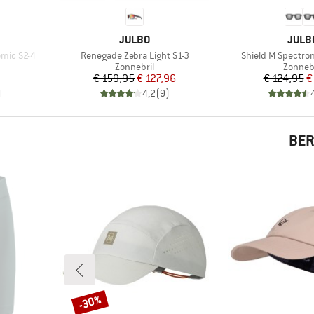
MERK
MERK
JULBO
JULB
Artikel
Artikel
omic S2-4
Renegade Zebra Light S1-3
Shield M Spectron
p
Productgroep
Produc
Zonnebril
Zonnebr
Prijs
Verlaagde prijs
Pr
Ve
€ 159,95
€ 127,96
€ 124,95
€
)
4,2
(
9
)
BER
-30%
Korting