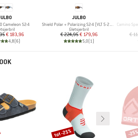
MERK
MERK
JULBO
JULBO
Artikel
Artikel
.0 Cameleon S2-4
Shield Polar + Polarizing S2-4 (VLT 5-20%)
Camino Spec
oductgroep
Productgroep
tsjerbril
Gletsjerbril
Prijs
Verlaagde prijs
Prijs
Verlaagde prijs
,95
€ 183,96
€ 224,95
€ 179,96
€ 1
4,8
(
6
)
5,0
(
1
)
 OOK
tot -25%
-25
Korting
Korti