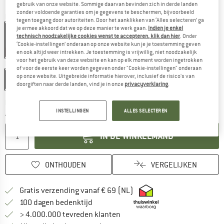
gebruik van onze website. Sommige daarvan bevinden zich in derde landen
zonder voldoende garanties om je gegevens te beschermen, bijvoorbeeld
Kleur:
Black / Blue / Orange / Smoke Grey
tegen toegang door autoriteiten. Door het aanklikken van ‘Alles selecteren’ ga
je ermee akkoord dat we op deze manier te werk gaan.
Indien je enkel
technisch noodzakelijke cookies wenst te accepteren, klik dan hier
. Onder
‘Cookie-instellingen’ onderaan op onze website kun je je toestemming geven
-20%
en ook altijd weer intrekken. Je toestemming is vrijwillig, niet noodzakelijk
voor het gebruik van deze website en kan op elk moment worden ingetrokken
Maat:
M
of voor de eerste keer worden gegeven onder "Cookie-instellingen" onderaan
op onze website. Uitgebreide informatie hierover, inclusief de risico's van
M
doorgiften naar derde landen, vind je in onze
privacyverklaring
.
De link wordt geopend in een infovak en bevat le
Levertijd: 3-5 werkdagen
INSTELLINGEN
ALLES SELECTEREN
Aantal:
IN DE WINKELMAND
ONTHOUDEN
VERGELIJKEN
Vind hier de verzendinform
Gratis verzending vanaf € 69 (NL)
Vind de betalingsinformatie hier! Opent
100 dagen bedenktijd
> 4.000.000 tevreden klanten