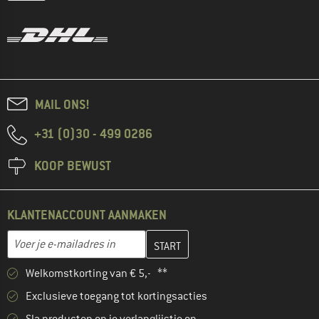
MAIL ONS!
+31 (0)30 - 499 0286
KOOP BEWUST
KLANTENACCOUNT AANMAKEN
Vul je e-mailadres hier in en maak in de volgende stap je klanten
E-mailadres
Welkomstkorting van € 5,- **
Exclusieve toegang tot kortingsacties