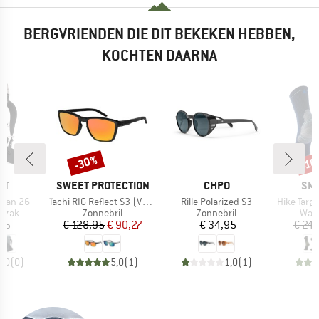
BERGVRIENDEN DIE DIT BEKEKEN HEBBEN,
KOCHTEN DAARNA
-30%
-1
Korting
Kort
MERK
MERK
ME
UT
SWEET PROTECTION
CHPO
SM
Artikel
Artikel
Artikel
can 26
Tachi RIG Reflect S3 (VLT 12%)
Rille Polarized S3
Hike Targeted C
roep
Productgroep
Productgroep
Prod
gzak
Zonnebril
Zonnebril
Wan
ijs
Prijs
Verlaagde prijs
Prijs
,95
€ 128,95
€ 90,27
€ 34,95
€ 24,
0,0
(
0
)
5,0
(
1
)
1,0
(
1
)