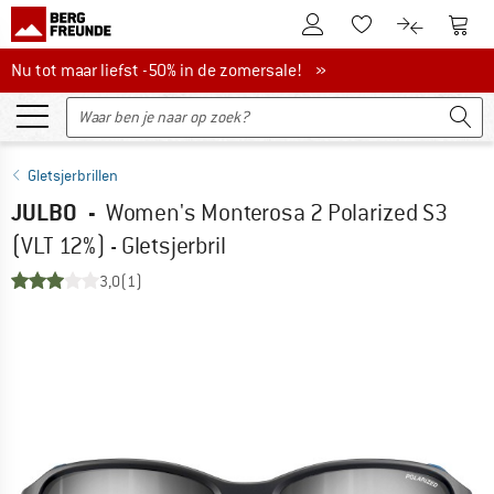
De klantenaccount
Naar
Naar de verlanglijs
Naar de pro
Nu tot maar liefst -50% in de zomersale!
Nu tot maar liefst -50% in de zomersale! »
Gletsjerbrillen
JULBO
-
Women's Monterosa 2 Polarized S3
(VLT 12%) - Gletsjerbril
3,0
(1)