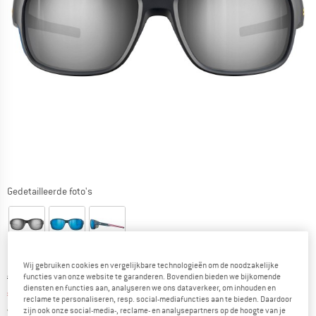
Gedetailleerde foto's
Wij gebruiken cookies en vergelijkbare technologieën om de noodzakelijke
Oorspronkelijke prijs :
Prijs:
€
124,95
functies van onze website te garanderen. Bovendien bieden we bijkomende
diensten en functies aan, analyseren we ons dataverkeer, om inhouden en
€
99,96
incl. BTW
reclame te personaliseren, resp. social-mediafuncties aan te bieden. Daardoor
Nederland. Informatie over de verzend
Gratis verzending
(NL)
zijn ook onze social-media-, reclame- en analysepartners op de hoogte van je