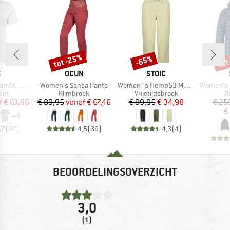
tot -25%
tot
-65%
Korting
Korting
Kort
K
MERK
MERK
C
OCUN
STOIC
Artikel
Artikel
Artikel
-Shirt Lines
Women's Sansa Pants
Women´s Hemp53 MMXX. Pants
Women's PerformanceDo
groep
Productgroep
Productgroep
P
irt
Klimbroek
Vrijetijdsbroek
D
ijs
rlaagde prijs
Prijs
Verlaagde prijs
Prijs
Verlaagde prijs
f
€ 63,96
€ 89,95
vanaf
€ 67,46
€ 99,95
€ 34,98
€ 25
€
+
4
,7
(
24
)
4,5
(
39
)
4,3
(
4
)
BEOORDELINGSOVERZICHT
3,0
(1)