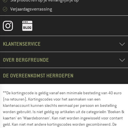
Sla producten op je verlanglijstje op
Verjaardagsverrassing
KLANTENSERVICE
OVER BERGFREUNDE
DE OVEREENKOMST HERROEPEN
**De kortingscode is geldig vanaf een minimale besteding van 40 euro
(na retouren). Kortingscodes voor het aanmaken van een
klantenaccount kunnen slechts eenmaal per persoon en bestelling
worden gebruikt. Is niet geldig op artikelen uit de categorieën 'Boeken &
kaarten' en 'Waardebonnen'. Kan niet worden ingewisseld voor contant
geld. Kan niet met andere kortingscodes worden gecombineerd. De