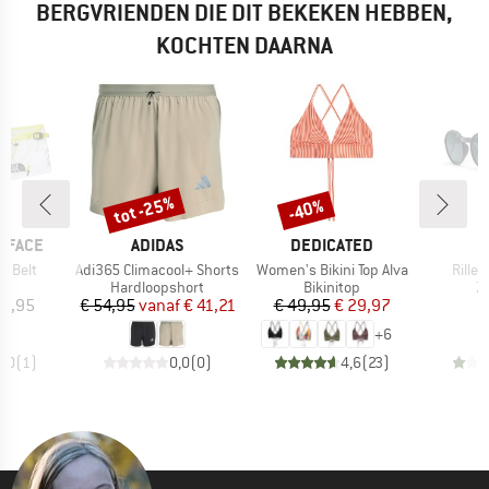
BERGVRIENDEN DIE DIT BEKEKEN HEBBEN,
KOCHTEN DAARNA
tot -25%
-40%
Korting
Korting
MERK
MERK
 FACE
ADIDAS
DEDICATED
Artikel
Artikel
Artike
n Belt
Adi365 Climacool+ Shorts
Women's Bikini Top Alva
Rille 
tgroep
Productgroep
Productgroep
P
as
Hardloopshort
Bikinitop
Z
ijs
Prijs
Verlaagde prijs
Prijs
Verlaagde prijs
39,95
€ 54,95
vanaf
€ 41,21
€ 49,95
€ 29,97
€
+
6
3,0
(
1
)
0,0
(
0
)
4,6
(
23
)