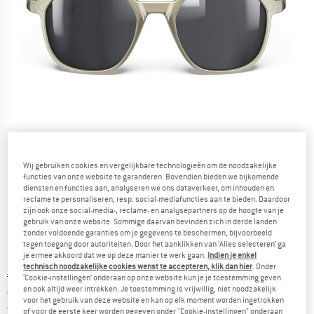
Wij gebruiken cookies en vergelijkbare technologieën om de noodzakelijke
functies van onze website te garanderen. Bovendien bieden we bijkomende
diensten en functies aan, analyseren we ons dataverkeer, om inhouden en
Gedetailleerde foto's
reclame te personaliseren, resp. social-mediafuncties aan te bieden. Daardoor
zijn ook onze social-media-, reclame- en analysepartners op de hoogte van je
gebruik van onze website. Sommige daarvan bevinden zich in derde landen
zonder voldoende garanties om je gegevens te beschermen, bijvoorbeeld
tegen toegang door autoriteiten. Door het aanklikken van ‘Alles selecteren’ ga
je ermee akkoord dat we op deze manier te werk gaan.
Indien je enkel
technisch noodzakelijke cookies wenst te accepteren, klik dan hier
. Onder
Oorspronkelijke prijs :
Prijs:
€
109,95
‘Cookie-instellingen’ onderaan op onze website kun je je toestemming geven
en ook altijd weer intrekken. Je toestemming is vrijwillig, niet noodzakelijk
€
87,96
incl. BTW
voor het gebruik van deze website en kan op elk moment worden ingetrokken
Nederland. Informatie over de verzend
Gratis verzending
(NL)
of voor de eerste keer worden gegeven onder "Cookie-instellingen" onderaan