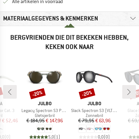
Alle artikelen in voorraad
MATERIAALGEGEVENS & KENMERKEN
BERGVRIENDEN DIE DIT BEKEKEN HEBBEN,
KEKEN OOK NAAR
%
-20%
-20%
-2
Korting
Korting
Kort
MERK
MERK
A
JULBO
JULBO
Artikel
Artikel
Artikel
or Cat. 3
Legacy Spectron S3 Polarized (VLT 11%)
Slack Spectron S3 (VLT: 12%)
Glace 
tgroep
Productgroep
Productgroep
P
il
Gletsjerbril
Zonnebril
Z
ijs
rlaagde prijs
Prijs
Verlaagde prijs
Prijs
Verlaagde prijs
f
€ 52,46
€ 184,95
€ 147,96
€ 79,95
€ 63,96
€ 59
0,0
(
0
)
5,0
(
1
)
0,0
(
0
)