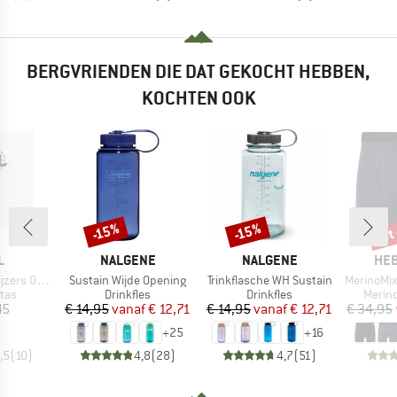
BERGVRIENDEN DIE DAT GEKOCHT HEBBEN,
KOCHTEN OOK
tot
-15%
-15%
Korting
Korting
Kort
K
MERK
MERK
ME
L
NALGENE
NALGENE
HEB
Artikel
Artikel
Artikel
s Opbergtas
Sustain Wijde Opening
Trinkflasche WH Sustain
MerinoMix165 
groep
Productgroep
Productgroep
Produ
rtas
Drinkfles
Drinkfles
Merin
ijs
Prijs
Verlaagde prijs
Prijs
Verlaagde prijs
45
€ 14,95
vanaf
€ 12,71
€ 14,95
vanaf
€ 12,71
€ 34,95
+
25
+
16
,5
(
10
)
4,8
(
28
)
4,7
(
51
)