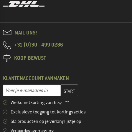
MAIL ONS!
+31 (0)30 - 499 0286
KOOP BEWUST
KLANTENACCOUNT AANMAKEN
Vul je e-mailadres hier in en maak in de volgende stap je klanten
E-mailadres
Welkomstkorting van € 5,- **
Exclusieve toegang tot kortingsacties
Sla producten op je verlanglijstje op
Verjaardagsverrassing