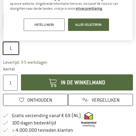
op onze website. Uitgebreide informatie hierover, inclusief de risico's van
doorgiften naar derde landen, vind je in onze
privacyverklaring
.
Kleur:
Beige / Black / Smoke Grey
INSTELLINGEN
ALLES SELECTEREN
-20%
Maat:
L
L
De link wordt geopend in een infovak en bevat le
Levertijd: 3-5 werkdagen
Aantal:
IN DE WINKELMAND
ONTHOUDEN
VERGELIJKEN
Vind hier de verzendinform
Gratis verzending vanaf € 69 (NL)
Vind de betalingsinformatie hier! Opent
100 dagen bedenktijd
> 4.000.000 tevreden klanten