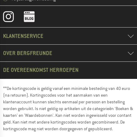
KLANTENSERVICE
OVER BERGFREUNDE
DE OVEREENKOMST HERROEPEN
**De kortingscode is geldig vanaf een minimale besteding van 40 euro
(na retouren). Kortingscodes voor het aanmaken van een
klantenaccount kunnen slechts eenmaal per persoon en bestelling
worden gebruikt. Is niet geldig op artikelen uit de categorieën 'Boeken &
kaarten' en 'Waardebonnen'. Kan niet worden ingewisseld voor contant
geld. Kan niet met andere kortingscodes worden gecombineerd. De
kortingscode mag niet worden doorgegeven of gepubliceerd.