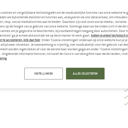
M
n cookies en vergelijkbare technologieën om de noodzakelijke functies van onze website te 
eden we bijkomende diensten en functies aan, analyseren we ons dataverkeer, om inhouden 
n, resp. social-mediafuncties aan te bieden. Daardoor zijn ook onze social-media-, reclame-
ers op de hoogte van je gebruik van onze website. Sommige daarvan bevinden zich in derde 
Le
ranties om je gegevens te beschermen, bijvoorbeeld tegen toegang door autoriteiten. Door h
lecteren’ ga je ermee akkoord dat we op deze manier te werk gaan.
Indien je enkel technisch 
Aa
 te accepteren, klik dan hier
. Onder ‘Cookie-instellingen’ onderaan op onze website kun je 
altijd weer intrekken. Je toestemming is vrijwillig, niet noodzakelijk voor het gebruik van d
oment worden ingetrokken of voor de eerste keer worden gegeven onder "Cookie-instellingen
 Uitgebreide informatie hierover, inclusief de risico's van doorgiften naar derde landen, vind 
aring
.
INSTELLINGEN
ALLES SELECTEREN