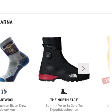
AARNA
-25
Korti
RK
MERK
ARTWOOL
THE NORTH FACE
Artikel
Arti
Cushion Bison Crew
Summit Verto Sa Gore-Tex
Wom
uctgroep
Productgroep
delsokken
Expeditieschoenen