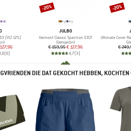
-20%
-20%
Korting
Korting
MERK
O
JULBO
Artikel
Artikel
S3 (VLT 12%)
Vermont Classic Spectron S3CF
Ultimate Cover Re
groep
Productgroep
Pr
ril
Gletsjerbril
Gle
ijs
rlaagde prijs
Prijs
Verlaagde prijs
 127,96
€ 159,95
€ 127,96
€ 249,
0,0
(
0
)
4,7
(
3
)
GVRIENDEN DIE DAT GEKOCHT HEBBEN, KOCHTEN