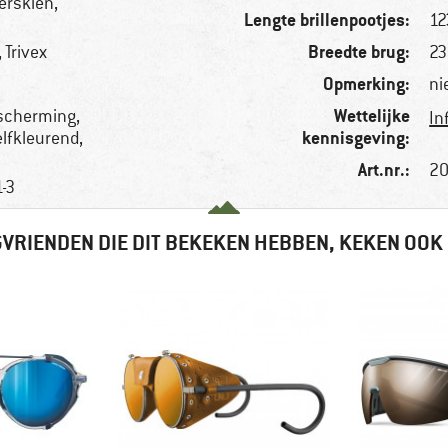
erskiën,
Lengte brillenpootjes:
1
Breedte brug:
 Trivex
2
Opmerking:
ni
Wettelijke
escherming,
In
kennisgeving:
elfkleurend,
Art.nr.:
20
1-3
VRIENDEN DIE DIT BEKEKEN HEBBEN, KEKEN OOK