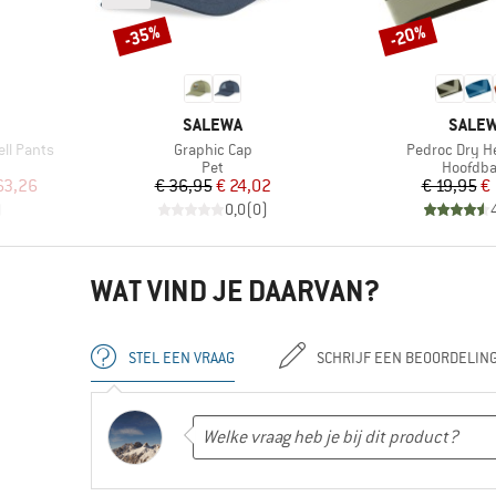
-35%
-20%
Korting
Korting
MERK
MERK
SALEWA
SALE
Artikel
Artikel
ll Pants
Graphic Cap
Pedroc Dry 
Productgroep
Product
Pet
Hoofdb
de prijs
Prijs
Verlaagde prijs
Pr
Ve
63,26
€ 36,95
€ 24,02
€ 19,95
€ 
)
0,0
(
0
)
WAT VIND JE DAARVAN?
STEL EEN VRAAG
SCHRIJF EEN BEOORDELIN