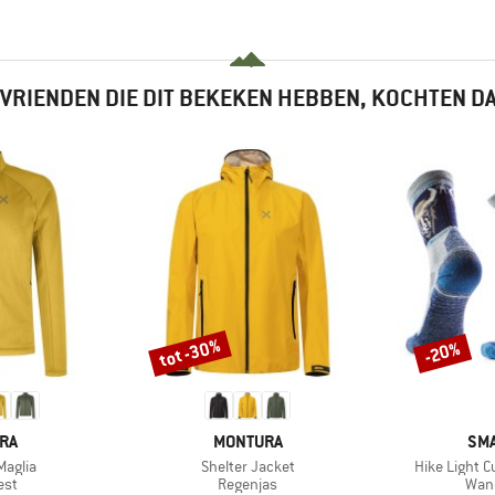
VRIENDEN DIE DIT BEKEKEN HEBBEN, KOCHTEN D
tot -30%
-20%
Korting
Korting
MERK
ME
RA
MONTURA
SM
Artikel
Artikel
Maglia
Shelter Jacket
Hike Light 
groep
Productgroep
Prod
est
Regenjas
Wan