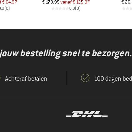
ijs
rlaagde prijs
Prijs
Verlaagde prijs
f
€ 64,97
€ 179,95
vanaf
€ 125,97
€ 26
0,0
(
0
)
0,0
(
0
)
jouw bestelling snel te bezorgen.
Achteraf betalen
100 dagen bed