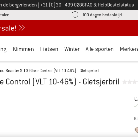
Bel ons op
an de bergvrienden
|
+31 (0)30 - 499 0286
FAQ & Help
Bestelstatus
vind de betalingsinformatie hier! Opent in een infovak
Vind de b
etalen
100 dagen bedenktijd
ing
Klimmen
Fietsen
Winter
Alle sporten
Merken
cy Reactiv S 1-3 Glare Control (VLT 10-46%) - Gletsjerbril
e Control (VLT 10-46%) - Gletsjerbril
Oo
Pr
€
Kl