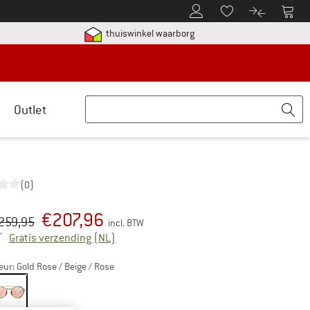
De klantenaccount
Naar
Naar de verlanglijs
Naar de pro
etalingsinformatie hier! Opent in een infovak
Vind alle informatie hier!
thuiswinkel waarborg
Outlet
(0)
€
207,96
rspronkelijke prijs :
ijs:
259,95
incl. BTW
Nederland. Informatie over de verzendkos
Gratis verzending
(NL)
eur:
Gold Rose / Beige / Rose