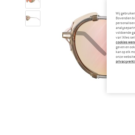
Wij gebruike
Bovendien bi
personalisere
analysepartn
voldoende ga
van ‘Alles se
cookies wenst
geven en ook 
kan op elk m
onze website.
privacyverkl