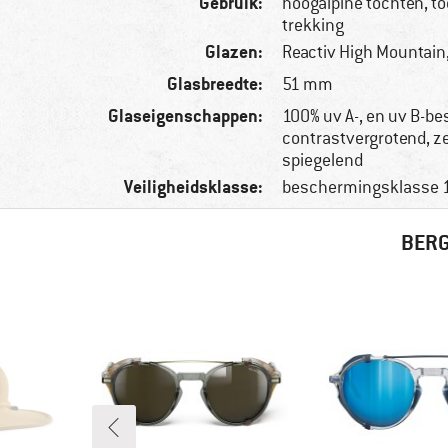
Gebruik:
hoogalpine tochten, to
trekking
Glazen:
Reactiv High Mountain,
Glasbreedte:
51 mm
Glaseigenschappen:
100% uv A-, en uv B-b
contrastvergrotend, z
spiegelend
Veiligheidsklasse:
beschermingsklasse 
BERG