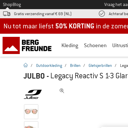
Naar
Shop
Blog
Vraag het a
Gratis verzending vanaf € 69 (NL)
Achteraf b
Nu tot maar liefst -50% in de zomersale!
Kleding
Schoenen
Uitrust
Startpagina
/
Outdoorkleding
/
Brillen
/
Gletsjerbrillen
/
Lega
JULBO
-
Legacy Reactiv S 1-3 Glar