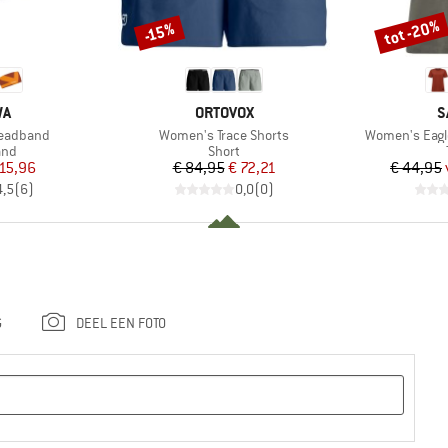
tot -20%
-15%
Korting
Korting
MERK
M
WA
ORTOVOX
S
Artikel
Artikel
Headband
Women's Trace Shorts
Women's Eagle
groep
Productgroep
and
Short
ijs
rlaagde prijs
Prijs
Verlaagde prijs
15,96
€ 84,95
€ 72,21
€ 44,95
4,5
(
6
)
0,0
(
0
)
G
DEEL EEN FOTO