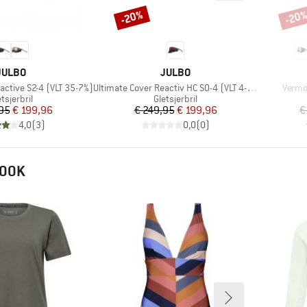
-20%
-20
Korting
Korti
MERK
MERK
JULBO
JULBO
Artikel
Artikel
active S2-4 (VLT 35-7%)
Ultimate Cover Reactiv HC S0-4 (VLT 4-86%)
Vermo
oductgroep
Productgroep
tsjerbril
Gletsjerbril
Prijs
Verlaagde prijs
Prijs
Verlaagde prijs
95
€ 199,96
€ 249,95
€ 199,96
€
4,0
(
3
)
0,0
(
0
)
 OOK