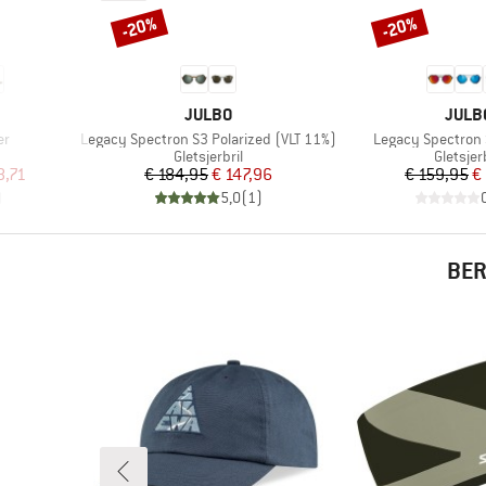
-20%
-20%
Korting
Korting
MERK
MERK
JULBO
JULB
Artikel
Artikel
er
Legacy Spectron S3 Polarized (VLT 11%)
Legacy Spectron 
oep
Productgroep
Product
Gletsjerbril
Gletsjerb
de prijs
Prijs
Verlaagde prijs
Pr
Ve
8,71
€ 184,95
€ 147,96
€ 159,95
€
)
5,0
(
1
)
BER