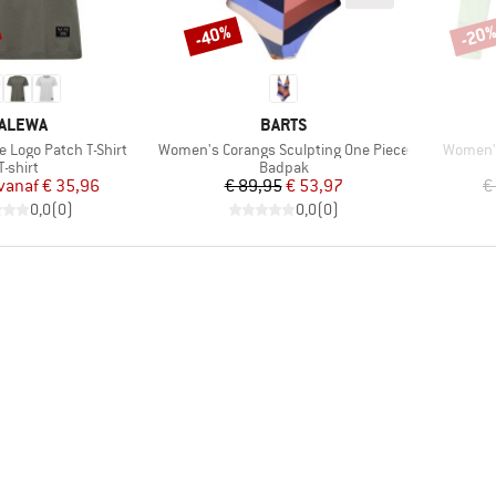
-40%
-20
Korting
Korti
ERK
MERK
ALEWA
BARTS
Artikel
Artikel
 Logo Patch T-Shirt
Women's Corangs Sculpting One Piece
Women's
Productgroep
Productgroep
T-shirt
Badpak
Prijs
Verlaagde prijs
Prijs
Verlaagde prijs
vanaf
€ 35,96
€ 89,95
€ 53,97
€
0,0
(
0
)
0,0
(
0
)