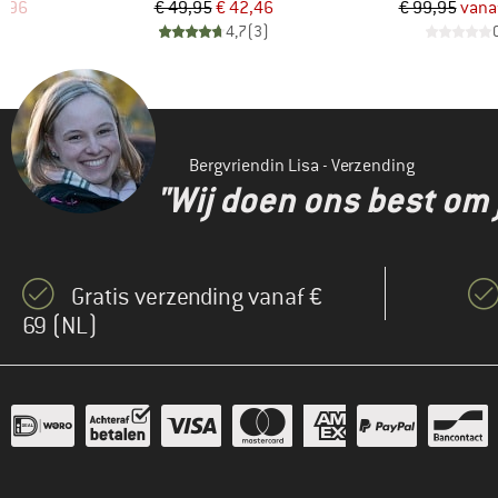
de prijs
Prijs
Verlaagde prijs
Pr
Ve
1,96
€ 49,95
€ 42,46
€ 99,95
vana
)
4,7
(
3
)
Bergvriendin Lisa - Verzending
"Wij doen ons best om 
Gratis verzending vanaf €
69 (NL)