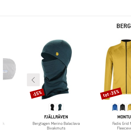
BERG
tot -35%
-15%
Korting
Korting
6
MERK
MERK
FJÄLLRÄVEN
MONTU
Artikel
Artikel
ack
Bergtagen Merino Balaclava
Fadis Grid 
ep
Productgroep
Product
Bivakmuts
Fleecev