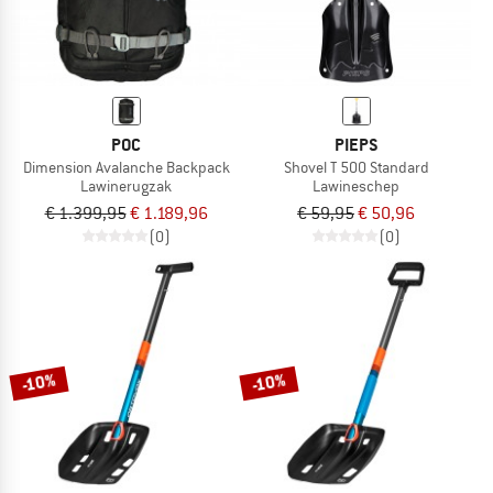
POC
PIEPS
Dimension Avalanche Backpack
Shovel T 500 Standard
Lawinerugzak
Lawineschep
€ 1.399,95
€ 1.189,96
€ 59,95
€ 50,96
(0)
(0)
-10%
-10%