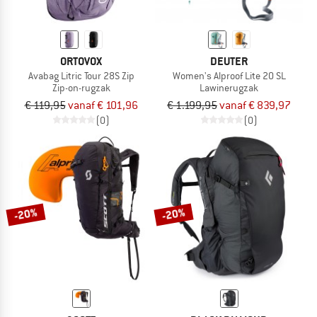
ORTOVOX
DEUTER
Avabag Litric Tour 28S Zip
Women's Alproof Lite 20 SL
Zip-on-rugzak
Lawinerugzak
€ 119,95
vanaf € 101,96
€ 1.199,95
vanaf € 839,97
(0)
(0)
-20%
-20%