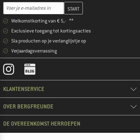
Vul je e-mailadres hier in en maak in de volgende stap je klanten
E-mailadres
Welkomstkorting van € 5,- **
Exclusieve toegang tot kortingsacties
Sla producten op je verlanglijstje op
Verjaardagsverrassing
KLANTENSERVICE
OVER BERGFREUNDE
DE OVEREENKOMST HERROEPEN