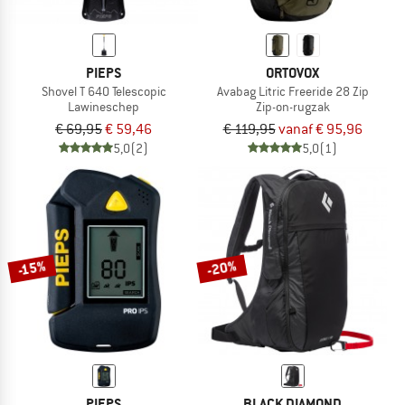
PIEPS
ORTOVOX
Shovel T 640 Telescopic
Avabag Litric Freeride 28 Zip
Lawineschep
Zip-on-rugzak
€ 69,95
€ 59,46
€ 119,95
vanaf € 95,96
5,0
(2)
5,0
(1)
-20%
-15%
PIEPS
BLACK DIAMOND