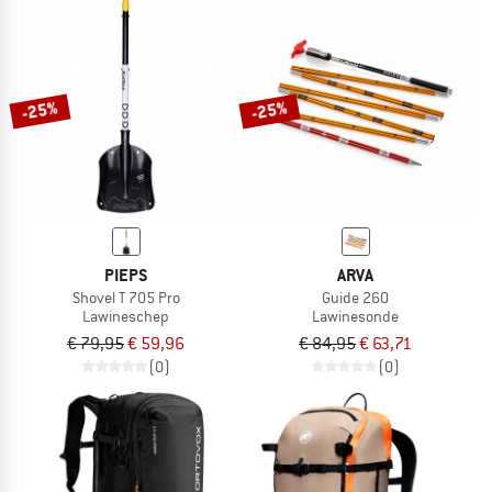
-25%
-25%
PIEPS
ARVA
Shovel T 705 Pro
Guide 260
Lawineschep
Lawinesonde
€ 79,95
€ 59,96
€ 84,95
€ 63,71
(0)
(0)