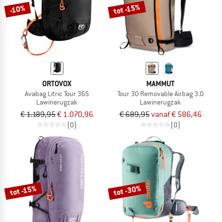
tot -15%
-10%
ORTOVOX
MAMMUT
Avabag Litric Tour 36S
Tour 30 Removable Airbag 3.0
Lawinerugzak
Lawinerugzak
€ 1.189,95
€ 1.070,96
€ 689,95
vanaf € 586,46
(0)
(0)
tot -30%
tot -15%