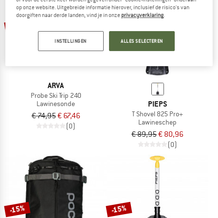
op onze website. Uitgebreide informatie hierover, inclusief de risico's van
NAAR DE SALE
doorgiften naar derde landen, vind je in onze
privacyverklaring
.
-10%
-10%
INSTELLINGEN
ALLES SELECTEREN
ARVA
Probe Ski Trip 240
PIEPS
Lawinesonde
T Shovel 825 Pro+
€ 74,95
€ 67,46
Lawineschep
(0)
€ 89,95
€ 80,96
(0)
-15%
-15%