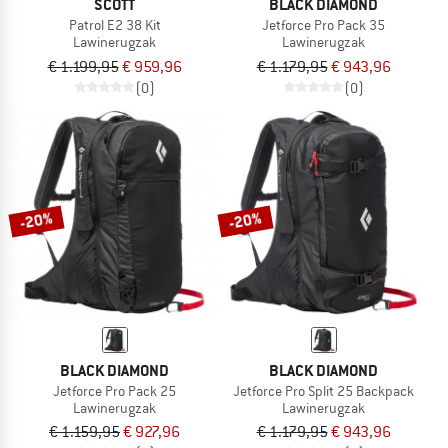
SCOTT
BLACK DIAMOND
Patrol E2 38 Kit
Jetforce Pro Pack 35
Lawinerugzak
Lawinerugzak
€ 1.199,95
€ 959,96
€ 1.179,95
€ 943,96
(0)
(0)
-20%
-20%
BLACK DIAMOND
BLACK DIAMOND
Jetforce Pro Pack 25
Jetforce Pro Split 25 Backpack
Lawinerugzak
Lawinerugzak
€ 1.159,95
€ 927,96
€ 1.179,95
€ 943,96