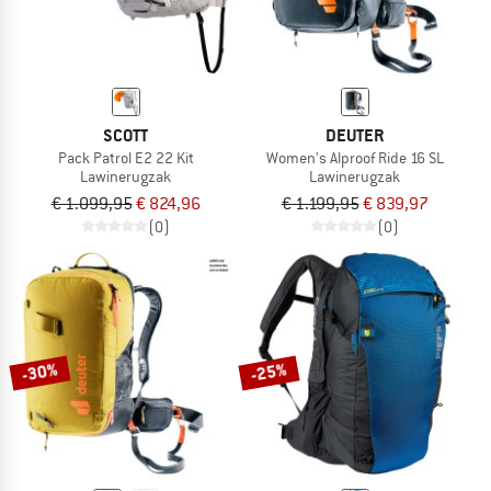
SCOTT
DEUTER
Pack Patrol E2 22 Kit
Women's Alproof Ride 16 SL
Lawinerugzak
Lawinerugzak
€ 1.099,95
€ 824,96
€ 1.199,95
€ 839,97
(0)
(0)
-30%
-25%