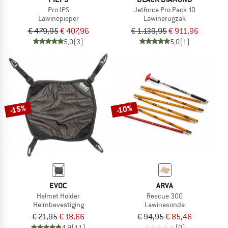
Pro IPS
Jetforce Pro Pack 10
Lawinepieper
Lawinerugzak
€ 479,95
€ 407,96
€ 1.139,95
€ 911,96
5,0
(3)
5,0
(1)
-15%
-10%
EVOC
ARVA
Helmet Holder
Rescue 300
Helmbevestiging
Lawinesonde
€ 21,95
€ 18,66
€ 94,95
€ 85,46
4,9
(11)
(0)