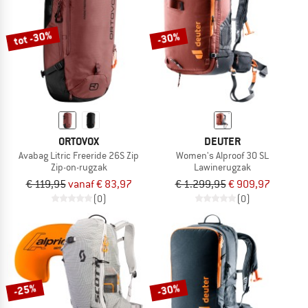
tot -30%
-30%
ORTOVOX
DEUTER
Avabag Litric Freeride 26S Zip
Women's Alproof 30 SL
Zip-on-rugzak
Lawinerugzak
€ 119,95
vanaf € 83,97
€ 1.299,95
€ 909,97
(0)
(0)
-25%
-30%