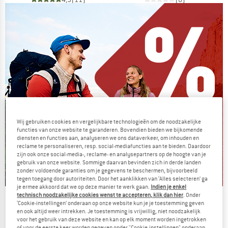
Wij gebruiken cookies en vergelijkbare technologieën om de noodzakelijke
functies van onze website te garanderen. Bovendien bieden we bijkomende
diensten en functies aan, analyseren we ons dataverkeer, om inhouden en
reclame te personaliseren, resp. social-mediafuncties aan te bieden. Daardoor
zijn ook onze social-media-, reclame- en analysepartners op de hoogte van je
gebruik van onze website. Sommige daarvan bevinden zich in derde landen
zonder voldoende garanties om je gegevens te beschermen, bijvoorbeeld
tegen toegang door autoriteiten. Door het aanklikken van ‘Alles selecteren’ ga
je ermee akkoord dat we op deze manier te werk gaan.
Indien je enkel
technisch noodzakelijke cookies wenst te accepteren, klik dan hier
. Onder
De zomersale gaat verder
‘Cookie-instellingen’ onderaan op onze website kun je je toestemming geven
en ook altijd weer intrekken. Je toestemming is vrijwillig, niet noodzakelijk
NU TOT MAAR LIEFST -50%
voor het gebruik van deze website en kan op elk moment worden ingetrokken
of voor de eerste keer worden gegeven onder "Cookie-instellingen" onderaan