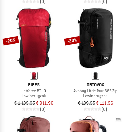
(0)
(0)
-20%
-20%
PIEPS
ORTOVOX
Jetforce BT 10
Avabag Litric Tour 36S Zip
Lawinerugzak
Lawinerugzak
€ 1.139,95
€ 911,96
€ 139,95
€ 111,96
(0)
(0)