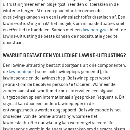
uitrusting meenemen als je gaat freeriden of toerskiën in de
winterse bergen. Al na een paar minuten nemen de
overlevingskansen van een lawineslachtoffer drastisch af. Een
lawine-uitrusting maakt het mogelijk om in noodsituaties snel
en effectief te handelen. Samen met een
lawinerugzak
biedt de
lawine-uitrusting de beste kansen de noodsituatie goed te
doorstaan.
WAARUIT BESTAAT EEN VOLLEDIGE LAWINE-UITRUSTING?
Een lawine-uitrusting bestaat doorgaans uit drie componenten:
de
lawinepieper
(soms ook lawinepieps genoemd), de
lawinesonde en de lawineschep. De lawinepieper wordt
gebruikt om de bedolven persoon te traceren. Wanneer de
zender aan staat, wordt met korte intervallen een signaal
uitgezonden op een internationaal afgesproken frequentie. Dit
signaal kan door een andere lawinepieper in de
ontvangstmodus worden opgespoord. De lawinesonde is het
onderdeel van de lawine-uitrusting waarmee het
lawineslachtoffer nauwkeurig kan worden getraceerd. De
lawinesonde wordt in de sneeuw gestoken om de exacte plaats