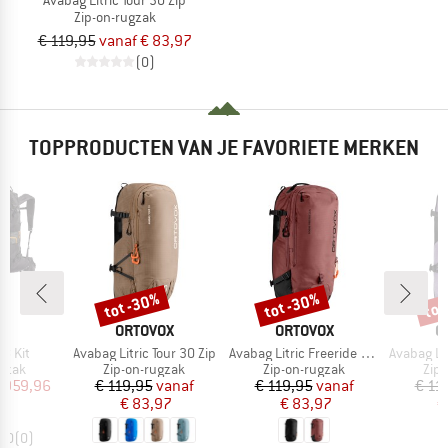
Zip-on-rugzak
€ 119,95
vanaf € 83,97
(0)
TOPPRODUCTEN VAN JE FAVORIETE MERKEN
tot -30%
tot -30%
tot
Korting
Korting
Kort
K
MERK
MERK
M
T
ORTOVOX
ORTOVOX
O
Artikel
Artikel
Artikel
38 Kit
Avabag Litric Tour 30 Zip
Avabag Litric Freeride 26S Zip
Avabag Lit
roep
Productgroep
Productgroep
Pro
gzak
Zip-on-rugzak
Zip-on-rugzak
Zip
ijs
rlaagde prijs
Prijs
Verlaagde prijs
Prijs
Verlaagde prijs
 959,96
€ 119,95
vanaf
€ 119,95
vanaf
€ 11
€ 83,97
€ 83,97
€
0,0
(
0
)