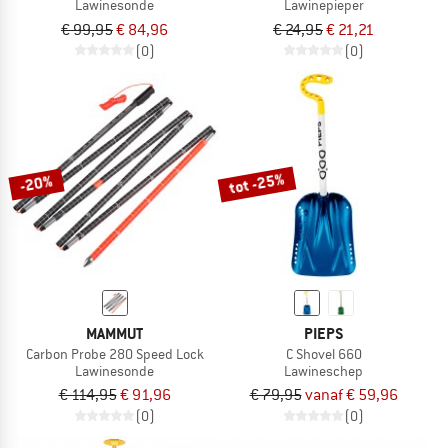
Lawinesonde
Lawinepieper
€ 99,95
€ 84,96
€ 24,95
€ 21,21
(0)
(0)
tot -25%
-20%
MAMMUT
PIEPS
Carbon Probe 280 Speed Lock
C Shovel 660
Lawinesonde
Lawineschep
€ 114,95
€ 91,96
€ 79,95
vanaf € 59,96
(0)
(0)