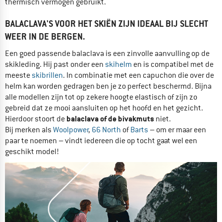
thermisch vermogen gebruikt.
BALACLAVA'S VOOR HET SKIËN ZIJN IDEAAL BIJ SLECHT
WEER IN DE BERGEN.
Een goed passende balaclava is een zinvolle aanvulling op de
skikleding. Hij past onder een
skihelm
en is compatibel met de
meeste
skibrillen
. In combinatie met een capuchon die over de
helm kan worden gedragen ben je zo perfect beschermd. Bijna
alle modellen zijn tot op zekere hoogte elastisch of zijn zo
gebreid dat ze mooi aansluiten op het hoofd en het gezicht.
balaclava of de bivakmuts
Hierdoor stoort de
niet.
Bij merken als
Woolpower
,
66 North
of
Barts
– om er maar een
paar te noemen – vindt iedereen die op tocht gaat wel een
geschikt model!