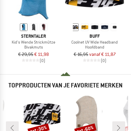
STERNTALER
BUFF
Kid's Wende Strickmütze
Coolnet UV Wide Headband
Bivakmuts
Hoofdband
€ 29,95
€ 11,98
€ 16,95
vanaf € 11,87
(0)
(0)
TOPPRODUCTEN VAN JE FAVORIETE MERKEN
tot -30%
tot -60%
-6
Korting
Korting
Kort