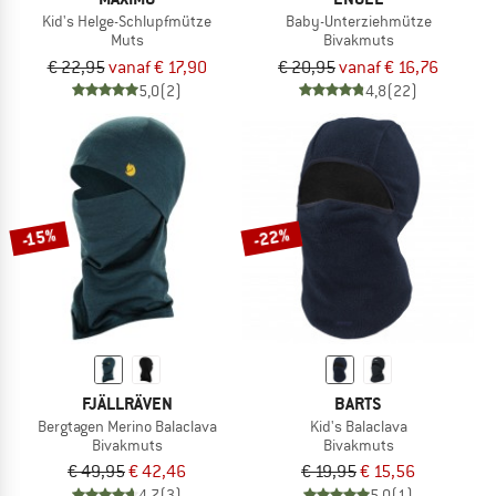
Kid's Helge-Schlupfmütze
Baby-Unterziehmütze
Muts
Bivakmuts
€ 22,95
vanaf € 17,90
€ 20,95
vanaf € 16,76
5,0
(2)
4,8
(22)
-22%
-15%
FJÄLLRÄVEN
BARTS
Bergtagen Merino Balaclava
Kid's Balaclava
Bivakmuts
Bivakmuts
€ 49,95
€ 42,46
€ 19,95
€ 15,56
4,7
(3)
5,0
(1)