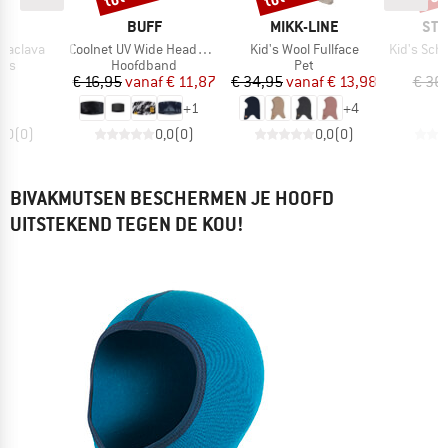
K
MERK
MERK
ME
F
BUFF
MIKK-LINE
STE
Artikel
Artikel
Artikel
alaclava
Coolnet UV Wide Headband
Kid's Wool Fullface
Kid's Schalmüt
groep
Productgroep
Productgroep
uts
Hoofdband
Pet
ijs
Prijs
Verlaagde prijs
Prijs
Verlaagde prijs
45
€ 16,95
vanaf
€ 11,87
€ 34,95
vanaf
€ 13,98
€ 36
+
1
+
4
0,0
(
0
)
0,0
(
0
)
0,0
(
0
)
BIVAKMUTSEN BESCHERMEN JE HOOFD
UITSTEKEND TEGEN DE KOU!