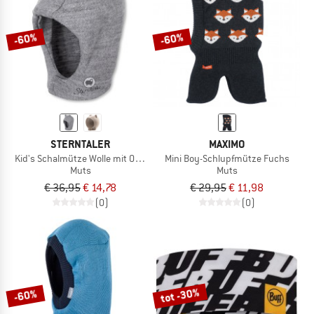
-60%
-60%
STERNTALER
MAXIMO
Kid's Schalmütze Wolle mit Ohren
Mini Boy-Schlupfmütze Fuchs
Muts
Muts
€ 36,95
€ 14,78
€ 29,95
€ 11,98
(0)
(0)
tot -30%
-60%