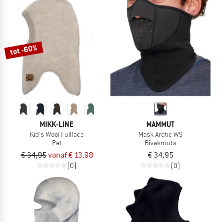
tot -60%
MIKK-LINE
MAMMUT
Kid's Wool Fullface
Mask Arctic WS
Pet
Bivakmuts
€ 34,95
vanaf € 13,98
€ 34,95
(0)
(0)