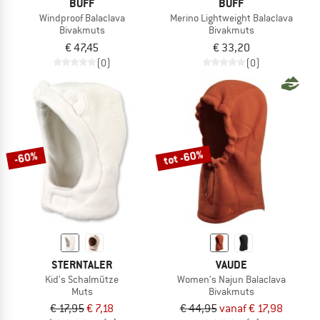
BUFF
BUFF
Windproof Balaclava
Merino Lightweight Balaclava
Bivakmuts
Bivakmuts
€ 47,45
€ 33,20
(0)
(0)
tot -60%
-60%
STERNTALER
VAUDE
Kid's Schalmütze
Women's Najun Balaclava
Muts
Bivakmuts
€ 17,95
€ 7,18
€ 44,95
vanaf € 17,98