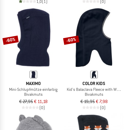
1,0
(1)
(0)
-60%
-60%
MAXIMO
COLOR KIDS
Mini-Schlupfmütze einfarbig
Kid's Balaclava Fleece with Windstop
Bivakmuts
Bivakmuts
€ 27,95
€ 11,18
€ 19,95
€ 7,98
(0)
(0)