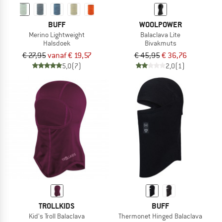
BUFF
WOOLPOWER
Merino Lightweight
Balaclava Lite
Halsdoek
Bivakmuts
€ 27,95
vanaf € 19,57
€ 45,95
€ 36,76
5,0
(7)
2,0
(1)
TROLLKIDS
BUFF
Kid's Troll Balaclava
Thermonet Hinged Balaclava