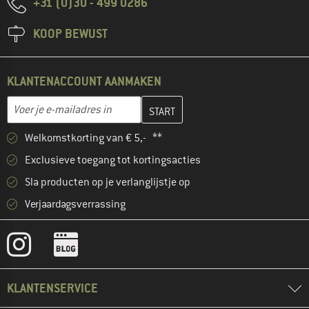
+31 (0)30 - 499 0286
KOOP BEWUST
KLANTENACCOUNT AANMAKEN
Vul je e-mailadres hier in en maak in de volgende stap je klanten
Voer je e-mailadres in
Welkomstkorting van € 5,- **
Exclusieve toegang tot kortingsacties
Sla producten op je verlanglijstje op
Verjaardagsverrassing
KLANTENSERVICE