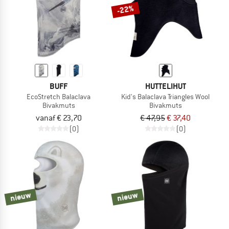
-22%
BUFF
HUTTELIHUT
EcoStretch Balaclava
Kid's Balaclava Triangles Wool
Bivakmuts
Bivakmuts
vanaf € 23,70
€ 47,95
€ 37,40
(0)
(0)
nieuw
nieuw