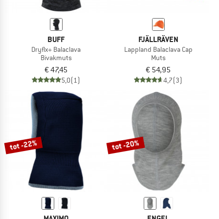
BUFF
FJÄLLRÄVEN
Dryflx+ Balaclava
Lappland Balaclava Cap
Bivakmuts
Muts
€ 47,45
€ 54,95
5,0
(1)
4,7
(3)
tot -22%
tot -20%
MAXIMO
ENGEL