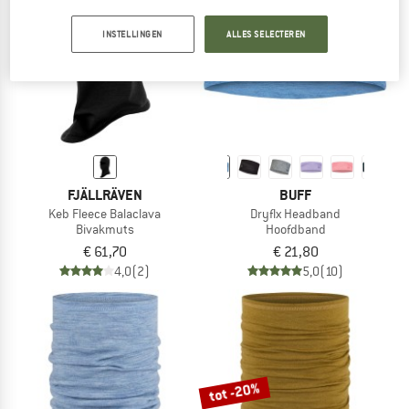
NAAR DE SALE
INSTELLINGEN
ALLES SELECTEREN
FJÄLLRÄVEN
BUFF
Keb Fleece Balaclava
Dryflx Headband
Bivakmuts
Hoofdband
€ 61,70
€ 21,80
4,0
(2)
5,0
(10)
tot -20%