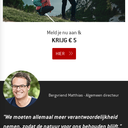
Meld je nu aan &
KRIJG € 5
HIER
Bergvriend Matthias - Algemeen directeur
"We moeten allemaal meer verantwoordelijkheid
nemen, zodat de natuur voor ons behouden blijft."