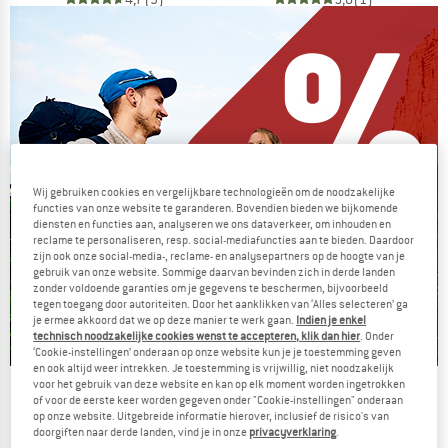
Wij gebruiken cookies en vergelijkbare technologieën om de noodzakelijke
functies van onze website te garanderen. Bovendien bieden we bijkomende
diensten en functies aan, analyseren we ons dataverkeer, om inhouden en
reclame te personaliseren, resp. social-mediafuncties aan te bieden. Daardoor
zijn ook onze social-media-, reclame- en analysepartners op de hoogte van je
gebruik van onze website. Sommige daarvan bevinden zich in derde landen
zonder voldoende garanties om je gegevens te beschermen, bijvoorbeeld
tegen toegang door autoriteiten. Door het aanklikken van ‘Alles selecteren’ ga
je ermee akkoord dat we op deze manier te werk gaan.
Indien je enkel
technisch noodzakelijke cookies wenst te accepteren, klik dan hier
. Onder
‘Cookie-instellingen’ onderaan op onze website kun je je toestemming geven
en ook altijd weer intrekken. Je toestemming is vrijwillig, niet noodzakelijk
voor het gebruik van deze website en kan op elk moment worden ingetrokken
De zomersale gaat verder
of voor de eerste keer worden gegeven onder "Cookie-instellingen" onderaan
op onze website. Uitgebreide informatie hierover, inclusief de risico's van
NU TOT MAAR LIEFST -50%
doorgiften naar derde landen, vind je in onze
privacyverklaring
.