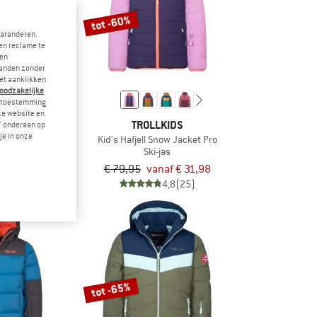
tot -60%
garanderen.
en reclame te
 en
landen zonder
et aanklikken
noodzakelijke
je toestemming
eze website en
HOOD
TROLLKIDS
" onderaan op
je in onze
 Puffer Jacket
Kid's Hafjell Snow Jacket Pro
 jas
Ski-jas
€ 109,98
€ 79,95
vanaf € 31,98
5,0
(4)
4,8
(25)
tot -65%