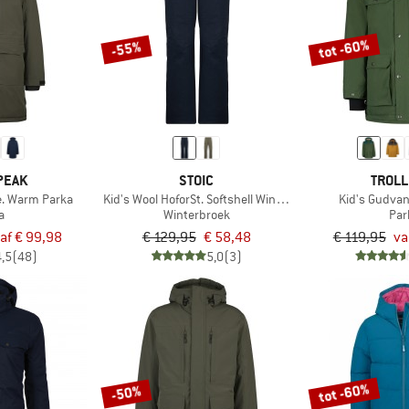
tot -60%
-55%
PEAK
STOIC
TROLL
. Warm Parka
Kid's Wool HoforSt. Softshell Winter Pants
Kid's Gudva
a
Winterbroek
Par
af € 99,98
€ 129,95
€ 58,48
€ 119,95
va
4,5
(48)
5,0
(3)
tot -60%
-50%