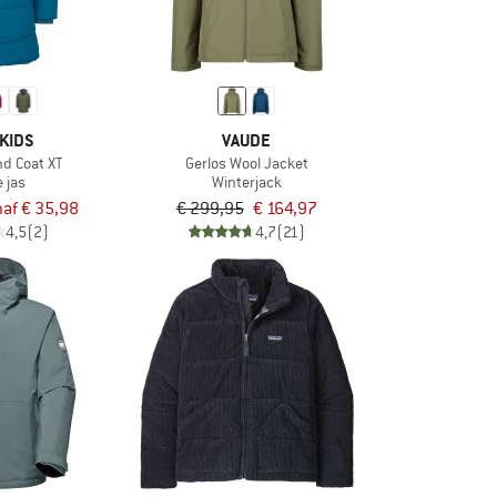
KIDS
VAUDE
and Coat XT
Gerlos Wool Jacket
 jas
Winterjack
af € 35,98
€ 299,95
€ 164,97
4,5
(2)
4,7
(21)