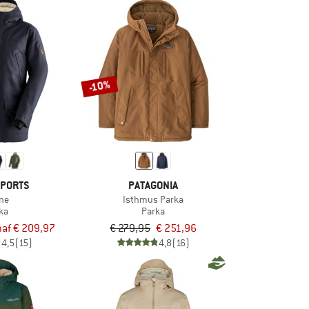
-10%
SPORTS
PATAGONIA
ne
Isthmus Parka
ka
Parka
naf € 209,97
€ 279,95
€ 251,96
4,5
(15)
4,8
(16)