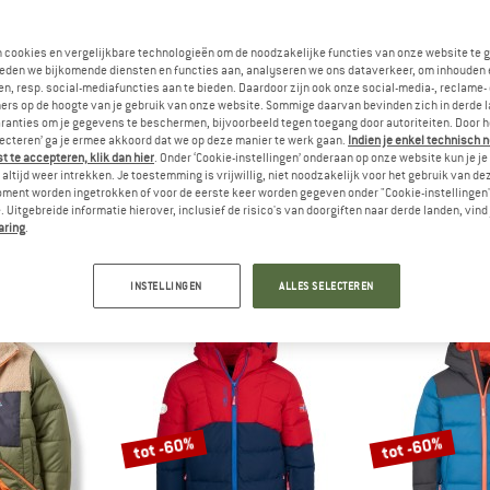
tot -10%
-50%
n cookies en vergelijkbare technologieën om de noodzakelijke functies van onze website te 
eden we bijkomende diensten en functies aan, analyseren we ons dataverkeer, om inhouden 
n, resp. social-mediafuncties aan te bieden. Daardoor zijn ook onze social-media-, reclame-
ers op de hoogte van je gebruik van onze website. Sommige daarvan bevinden zich in derde 
ranties om je gegevens te beschermen, bijvoorbeeld tegen toegang door autoriteiten. Door h
lecteren’ ga je ermee akkoord dat we op deze manier te werk gaan.
Indien je enkel technisch 
 te accepteren, klik dan hier
. Onder ‘Cookie-instellingen’ onderaan op onze website kun je 
altijd weer intrekken. Je toestemming is vrijwillig, niet noodzakelijk voor het gebruik van d
IDS
PATAGONIA
SELF
oment worden ingetrokken of voor de eerste keer worden gegeven onder "Cookie-instellingen
 Uitgebreide informatie hierover, inclusief de risico's van doorgiften naar derde landen, vind 
ger Jacket
Baby Reversible Tribbles Hoody
Women's Hooded
aring
.
jack
Winterjack
Lange
af € 43,18
€ 109,95
vanaf € 107,96
€ 219,95
5,0
(6)
5,0
(7)
INSTELLINGEN
ALLES SELECTEREN
tot -60%
tot -60%