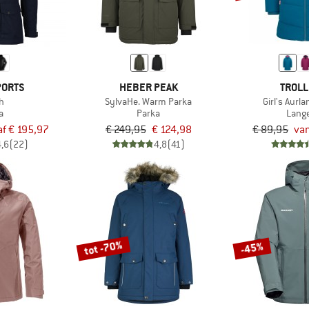
PORTS
HEBER PEAK
TROLL
h
SylvaHe. Warm Parka
Girl's Aurl
a
Parka
Lange
f € 195,97
€ 249,95
€ 124,98
€ 89,95
van
4,6
(22)
4,8
(41)
tot -70%
-45%