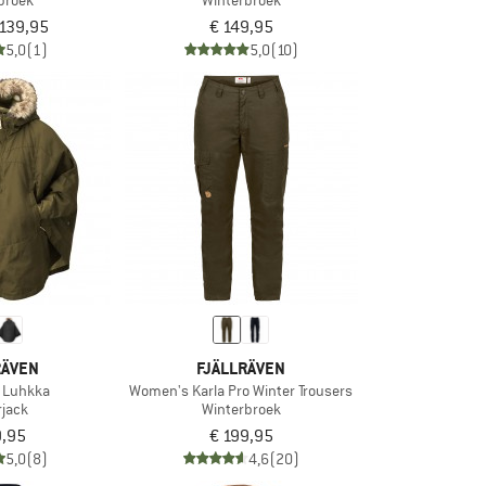
broek
Winterbroek
 139,95
€ 149,95
5,0
(1)
5,0
(10)
RÄVEN
FJÄLLRÄVEN
 Luhkka
Women's Karla Pro Winter Trousers
rjack
Winterbroek
9,95
€ 199,95
5,0
(8)
4,6
(20)