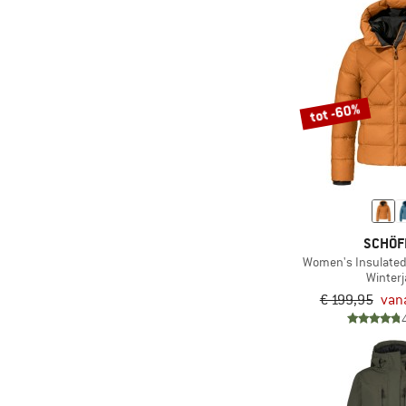
(10)
GOSOAKY
(2)
GripGrab
(2)
Grüezi Bag
tot -60%
(2)
Haglöfs
(2)
Härkila
(21)
Heber Peak
(12)
Helly Hansen
(1)
HOKA
SCHÖF
(50)
Icebreaker
Women's Insulated
Winter
(3)
INASKA
€ 199,95
van
(6)
Iriedaily
(5)
Ivanhoe of Sweden
(11)
Jack Wolfskin
(3)
Jeanne Baret