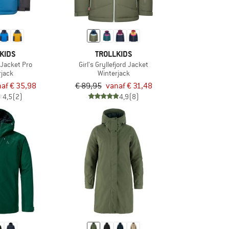
KIDS
TROLLKIDS
 Jacket Pro
Girl's Gryllefjord Jacket
rjack
Winterjack
af € 35,98
€ 89,95
vanaf € 31,48
4,5
(2)
4,9
(8)