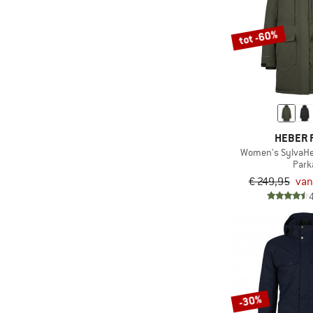
(51)
Joha
tot -60%
(8)
Kamik
(14)
Kari Traa
(1)
Karpos
(8)
killtec
KnowledgeCotton
HEBER 
(1)
Apparel
Women's SylvaHe
Park
(7)
K-Way
€ 249,95
van
(1)
La Sportiva
(3)
LEGO
(21)
Löffler
(5)
Lundhags
(27)
Maier Sports
-30%
(8)
Maloja