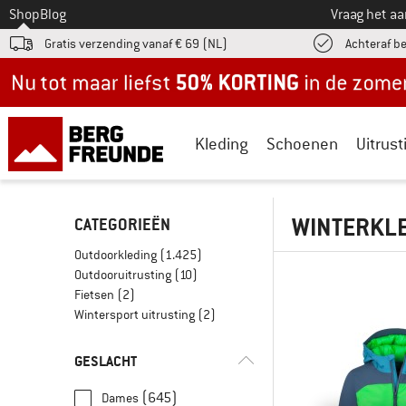
Naar
Shop
Blog
Vraag het a
Gratis verzending vanaf € 69 (NL)
Achteraf b
Nu tot maar liefst -50% in de zomersale!
Kleding
Schoenen
Uitrust
WINTERKL
CATEGORIEËN
Outdoorkleding
(1.425)
Outdooruitrusting
(10)
Fietsen
(2)
Wintersport uitrusting
(2)
GESLACHT
(645)
Dames