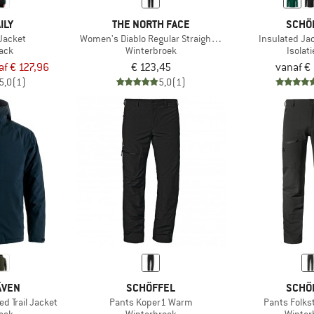
ILY
THE NORTH FACE
SCHÖ
 Jacket
Women's Diablo Regular Straight Pants
Insulated Ja
jack
Winterbroek
Isolat
af € 127,96
€ 123,45
vanaf €
5,0
(1)
5,0
(1)
ÄVEN
SCHÖFFEL
SCHÖ
d Trail Jacket
Pants Koper1 Warm
Pants Folk