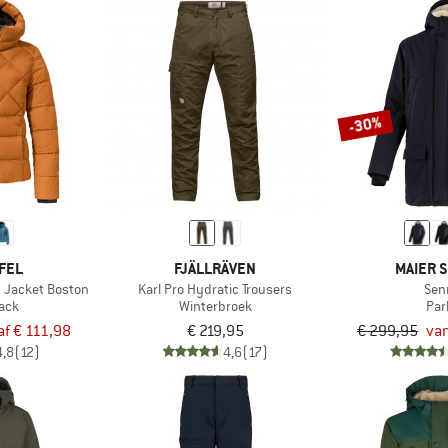
-30%
FEL
FJÄLLRÄVEN
MAIER 
 Jacket Boston
Karl Pro Hydratic Trousers
Sen
jack
Winterbroek
Par
af € 111,98
€ 219,95
€ 299,95
va
4,8
(12)
4,6
(17)