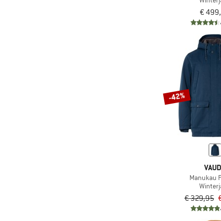
Winter
€ 499
(3)
disana
(25)
Dynafit
(7)
Ecoalf
(5)
Element
(1)
Elkline
(14)
Elvine
-42%
(2)
Endura
(5)
ENDURANCE
(47)
Engel
(2)
Evoc
VAU
(11)
Finkid
Manukau P
Winter
(43)
Fjällräven
€ 329,95
(1)
Flomax
(9)
Gonso