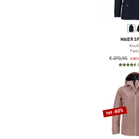
(2)
Mamalila
(10)
Mammut
(1)
Mandala
(1)
Martini
MAIER S
Knut
(2)
Mavic
Park
(8)
Mazine
€ 279,95
vana
(7)
Mikk-Line
(1)
Millet
(1)
Mini A Ture
(5)
Minymo
(14)
Mons Royale
tot -60%
(4)
Mountain Equipment
(1)
Nalini
(2)
Namuk