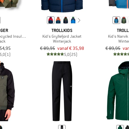
NGER
TROLLKIDS
TROLL
cycled Insulated Jacket
Kid's Gryllefjord Jacket
Kid's Narvik
jack
Winterjack
Winte
154,95
€ 89,95
vanaf € 35,98
€ 89,95
van
5,0
(1)
5,0
(25)