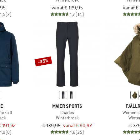
jack
Winterbroek
Winter
,95
vanaf € 129,95
vanaf €
4,5
(2)
4,7
(11)
-35%
DE
MAIER SPORTS
FJÄLL
arka II
Charles
Women's
jack
Winterbroek
Winte
€ 191,37
€ 139,95
vanaf € 90,97
€ 37
4,9
(8)
4,6
(25)