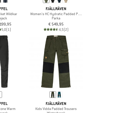
FFEL
FJÄLLRÄVEN
cket Wildkar
Women's HC Hydratic Padded Parka
iejack
Parka
 199,95
€ 549,95
5,0
(1)
4,5
(2)
FFEL
FJÄLLRÄVEN
stone Warm
Kids Vidda Padded Trousers