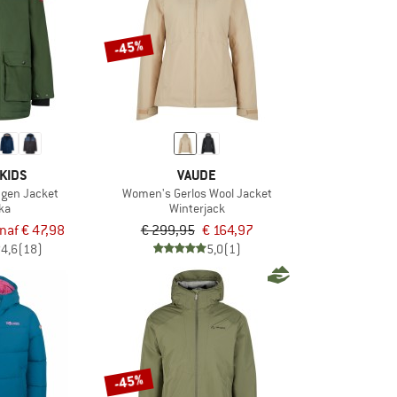
-45%
KIDS
VAUDE
ngen Jacket
Women's Gerlos Wool Jacket
ka
Winterjack
naf € 47,98
€ 299,95
€ 164,97
4,6
(18)
5,0
(1)
-45%