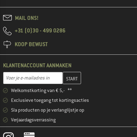
MAIL ONS!
+31 (0)30 - 499 0286
KOOP BEWUST
KLANTENACCOUNT AANMAKEN
Vul je e-mailadres hier in en maak in de volgende stap je klanten
E-mailadres
Welkomstkorting van € 5,- **
Exclusieve toegang tot kortingsacties
Sla producten op je verlanglijstje op
Verjaardagsverrassing