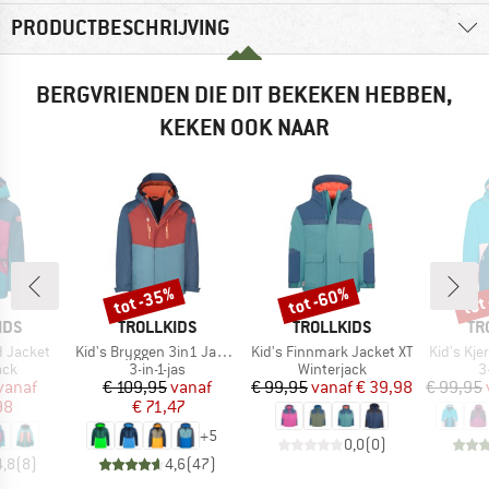
PRODUCTBESCHRIJVING
BERGVRIENDEN DIE DIT BEKEKEN HEBBEN,
KEKEN OOK NAAR
tot -35%
tot -60%
tot
Korting
Korting
Kort
MERK
MERK
ME
IDS
TROLLKIDS
TROLLKIDS
TR
Artikel
Artikel
Artikel
d Jacket
Kid's Bryggen 3in1 Jacket
Kid's Finnmark Jacket XT
Kid's Kje
groep
Productgroep
Productgroep
P
ack
3-in-1-jas
Winterjack
3
ijs
rlaagde prijs
Prijs
Verlaagde prijs
Prijs
Verlaagde prijs
vanaf
€ 109,95
vanaf
€ 99,95
vanaf
€ 39,98
€ 99,95
98
€ 71,47
+
5
0,0
(
0
)
4,8
(
8
)
4,6
(
47
)