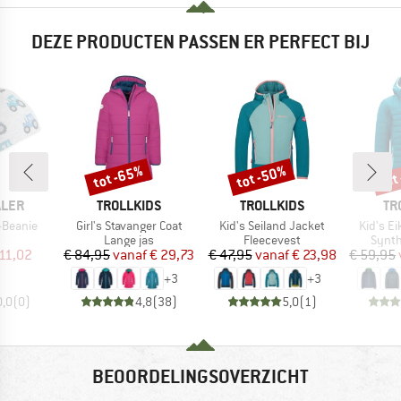
DEZE PRODUCTEN PASSEN ER PERFECT BIJ
tot -65%
tot -50%
tot
Korting
Korting
Kort
MERK
MERK
ME
ALER
TROLLKIDS
TROLLKIDS
TR
Artikel
Artikel
Artikel
-Beanie
Girl's Stavanger Coat
Kid's Seiland Jacket
Kid's Ei
uctgroep
Productgroep
Productgroep
Produ
Lange jas
Fleecevest
Synth
ijs
rlaagde prijs
Prijs
Verlaagde prijs
Prijs
Verlaagde prijs
11,02
€ 84,95
vanaf
€ 29,73
€ 47,95
vanaf
€ 23,98
€ 59,95
+
3
+
3
0,0
(
0
)
4,8
(
38
)
5,0
(
1
)
BEOORDELINGSOVERZICHT