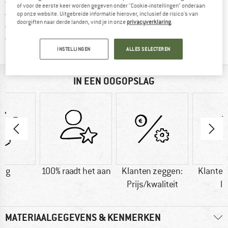
Vind hier de verzendinform
Gratis verzending vanaf € 69 (NL)
of voor de eerste keer worden gegeven onder "Cookie-instellingen" onderaan
Vind de betalingsinformatie hier! Opent
100 dagen bedenktijd
op onze website. Uitgebreide informatie hierover, inclusief de risico's van
doorgiften naar derde landen, vind je in onze
privacyverklaring
.
> 4.000.000 tevreden klanten
Alle artikelen in voorraad
INSTELLINGEN
ALLES SELECTEREN
IN EEN OOGOPSLAG
0 g
100% raadt het aan
Klanten zeggen:
Klanten
Prijs/kwaliteit
li
MATERIAALGEGEVENS & KENMERKEN