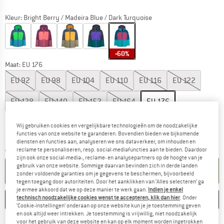
Kleur:
Bright Berry / Madeira Blue / Dark Turquoise
-60%
Maat: EU
176
EU
92
EU
98
EU
104
EU
110
EU
116
EU
122
EU
128
EU
140
EU
152
EU
164
EU
176
Maattabel
Wij gebruiken cookies en vergelijkbare technologieën om de noodzakelijke
functies van onze website te garanderen. Bovendien bieden we bijkomende
De link wordt geopend in een infovak en bevat le
Levertijd: 3-5 werkdagen
diensten en functies aan, analyseren we ons dataverkeer, om inhouden en
Aantal:
reclame te personaliseren, resp. social-mediafuncties aan te bieden. Daardoor
zijn ook onze social-media-, reclame- en analysepartners op de hoogte van je
gebruik van onze website. Sommige daarvan bevinden zich in derde landen
IN DE WINKELMAND
zonder voldoende garanties om je gegevens te beschermen, bijvoorbeeld
tegen toegang door autoriteiten. Door het aanklikken van ‘Alles selecteren’ ga
je ermee akkoord dat we op deze manier te werk gaan.
Indien je enkel
technisch noodzakelijke cookies wenst te accepteren, klik dan hier
. Onder
ONTHOUDEN
VERGELIJKEN
‘Cookie-instellingen’ onderaan op onze website kun je je toestemming geven
en ook altijd weer intrekken. Je toestemming is vrijwillig, niet noodzakelijk
voor het gebruik van deze website en kan op elk moment worden ingetrokken