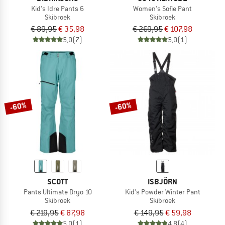
Kid's Idre Pants 6
Women's Sofie Pant
Skibroek
Skibroek
€ 89,95
€ 35,98
€ 269,95
€ 107,98
5,0
(7)
5,0
(1)
-60%
-60%
SCOTT
ISBJÖRN
Pants Ultimate Dryo 10
Kid's Powder Winter Pant
Skibroek
Skibroek
€ 219,95
€ 87,98
€ 149,95
€ 59,98
5,0
(1)
4,8
(4)