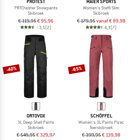
PROTEST
MAIER SPORTS
PRTChester Snowpants
Women's Steffi Slim
Skibroek
Skibroek
€ 119,95
€ 95,96
€ 179,95
vanaf € 89,98
3,5
(2)
4,3
(7)
-40%
-65%
ORTOVOX
SCHÖFFEL
3L Deep Shell Pants
Women's 3L Pants Pizac
Skibroek
Toerskibroek
€ 549,95
€ 329,97
€ 399,95
€ 139,98