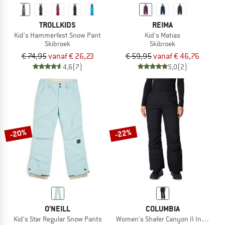
TROLLKIDS
REIMA
Kid's Hammerfest Snow Pant
Kid's Matias
Skibroek
Skibroek
€ 74,95
vanaf € 26,23
€ 59,95
vanaf € 46,76
4,6
(7)
5,0
(2)
-20%
-22%
O'NEILL
COLUMBIA
Kid's Star Regular Snow Pants
Women's Shafer Canyon II Insulated