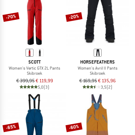
-70%
-20%
SCOTT
HORSEFEATHERS
Women's Vertic GTX 2L Pants
Women's Avril II Pants
Skibroek
Skibroek
€ 399,95
€ 119,99
€ 169,95
€ 135,96
5,0
(3)
3,5
(2)
-65%
-60%