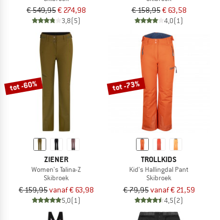
€ 549,95
€ 274,98
€ 158,95
€ 63,58
3,8
(5)
4,0
(1)
tot -60%
tot -73%
ZIENER
TROLLKIDS
Women's Talina-Z
Kid's Hallingdal Pant
Skibroek
Skibroek
€ 159,95
vanaf € 63,98
€ 79,95
vanaf € 21,59
5,0
(1)
4,5
(2)