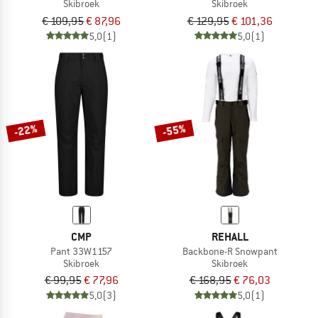
Skibroek
Skibroek
€ 109,95
€ 87,96
€ 129,95
€ 101,36
5,0
(1)
5,0
(1)
-22%
-55%
CMP
REHALL
Pant 33W1157
Backbone-R Snowpant
Skibroek
Skibroek
€ 99,95
€ 77,96
€ 168,95
€ 76,03
5,0
(3)
5,0
(1)