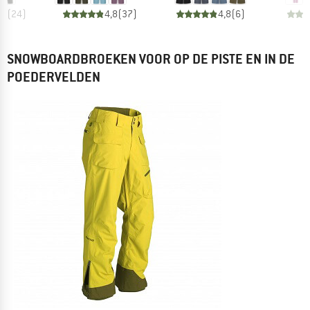
,6
(
24
)
4,8
(
37
)
4,8
(
6
)
SNOWBOARDBROEKEN VOOR OP DE PISTE EN IN DE
POEDERVELDEN