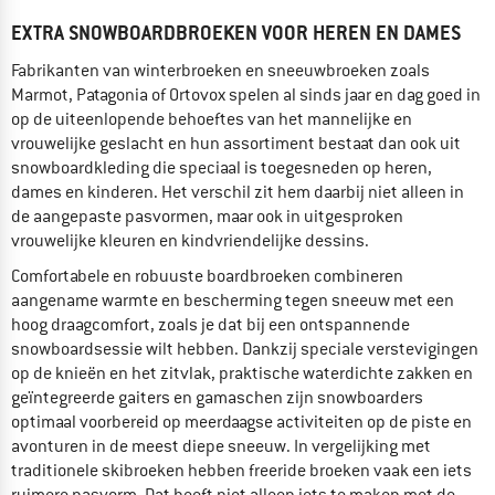
EXTRA SNOWBOARDBROEKEN VOOR HEREN EN DAMES
Fabrikanten van winterbroeken en sneeuwbroeken zoals
Marmot, Patagonia of Ortovox spelen al sinds jaar en dag goed in
op de uiteenlopende behoeftes van het mannelijke en
vrouwelijke geslacht en hun assortiment bestaat dan ook uit
snowboardkleding die speciaal is toegesneden op heren,
dames en kinderen. Het verschil zit hem daarbij niet alleen in
de aangepaste pasvormen, maar ook in uitgesproken
vrouwelijke kleuren en kindvriendelijke dessins.
Comfortabele en robuuste boardbroeken combineren
aangename warmte en bescherming tegen sneeuw met een
hoog draagcomfort, zoals je dat bij een ontspannende
snowboardsessie wilt hebben. Dankzij speciale verstevigingen
op de knieën en het zitvlak, praktische waterdichte zakken en
geïntegreerde gaiters en gamaschen zijn snowboarders
optimaal voorbereid op meerdaagse activiteiten op de piste en
avonturen in de meest diepe sneeuw. In vergelijking met
traditionele skibroeken hebben freeride broeken vaak een iets
ruimere pasvorm. Dat heeft niet alleen iets te maken met de