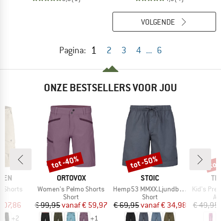
VOLGENDE
1
Pagina:
2
3
4
...
6
ONZE BESTSELLERS VOOR JOU
tot -40%
tot -50%
tot
Korting
Korting
Kort
MERK
MERK
ME
ÄVEN
ORTOVOX
STOIC
TR
Artikel
Artikel
Artikel
e Shorts
Women's Pelmo Shorts
Hemp53 MMXX.Ljundby Shorts
Kid's Preikestole
uctgroep
Productgroep
Productgroep
Pr
Short
Short
Af
ijs
rlaagde prijs
Prijs
Verlaagde prijs
Prijs
Verlaagde prijs
 107,86
€ 99,95
vanaf
€ 59,97
€ 69,95
vanaf
€ 34,98
€ 49,95
+
2
+
1