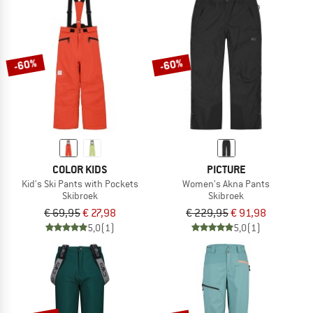
-60%
-60%
COLOR KIDS
PICTURE
Kid's Ski Pants with Pockets
Women's Akna Pants
Skibroek
Skibroek
€ 69,95
€ 27,98
€ 229,95
€ 91,98
5,0
(1)
5,0
(1)