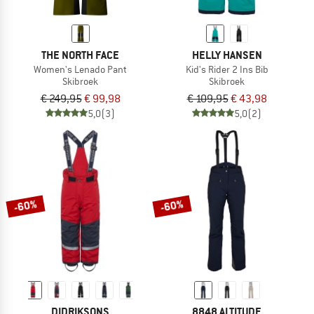
THE NORTH FACE
HELLY HANSEN
Women's Lenado Pant
Kid's Rider 2 Ins Bib
Skibroek
Skibroek
€ 249,95
€ 99,98
€ 109,95
€ 43,98
5,0
(3)
5,0
(2)
-60%
-60%
DIDRIKSONS
8848 ALTITUDE