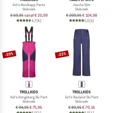
Kid's Nordkapp Pants
Joscha Slim
Skibroek
Skibroek
€ 69,95
vanaf € 20,99
€ 209,95
€ 104,98
4,7
(6)
5,0
(4)
-20%
-22%
TROLLKIDS
TROLLKIDS
Kid's Kongsberg Ski Pant
Girl's Rauland Ski Pant
Skibroek
Skibroek
€ 94,95
€ 75,96
€ 89,95
€ 70,16
5,0
(1)
5,0
(1)