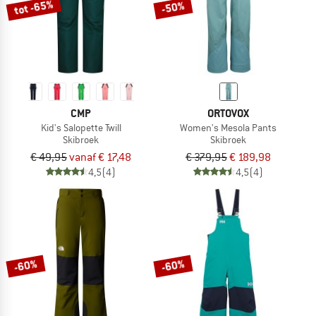
tot -65%
-50%
CMP
ORTOVOX
Kid's Salopette Twill
Women's Mesola Pants
Skibroek
Skibroek
€ 49,95
vanaf € 17,48
€ 379,95
€ 189,98
4,5
(4)
4,5
(4)
-60%
-60%