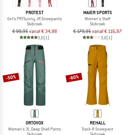
PROTEST
MAIER SPORTS
Girl's PRTSunny JR Snowpants
Women's Steff
Skibroek
Skibroek
€ 99,95
vanaf € 34,98
€ 179,95
vanaf € 116,97
5,0
(1)
3,0
(1)
-50%
-60%
ORTOVOX
REHALL
Women's 3L Deep Shell Pants
Track-R Snowpant
Skibroek
Skibroek