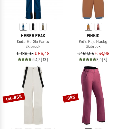
HEBER PEAK
FINKID
CedarHe. Ski Pants
Kid's Kajo Husky
Skibroek
Skibroek
€ 189,95
€ 66,48
€ 159,95
€ 63,98
4,2
(13)
5,0
(6)
tot -65%
-35%