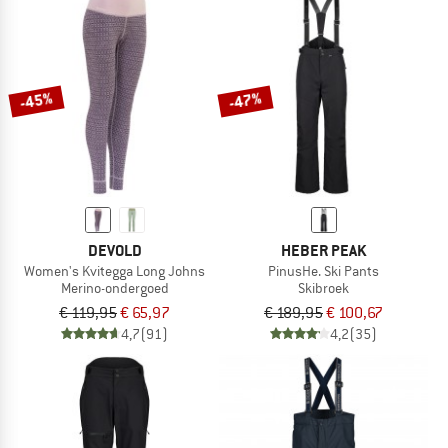
-45%
-47%
DEVOLD
HEBER PEAK
Women's Kvitegga Long Johns
PinusHe. Ski Pants
Merino-ondergoed
Skibroek
€ 119,95
€ 65,97
€ 189,95
€ 100,67
4,7
(91)
4,2
(35)