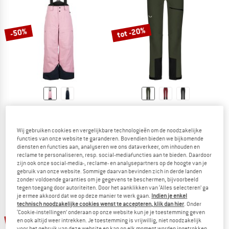
NAAR DE SALE
tot -20%
-50%
STOIC
SALEWA
Kid's MountainWool AsplidenSt. Ski Pants
Women's Sella DST Light Pants
Skibroek
Toerskibroek
Wij gebruiken cookies en vergelijkbare technologieën om de noodzakelijke
functies van onze website te garanderen. Bovendien bieden we bijkomende
€ 129,95
€ 64,98
€ 169,95
vanaf € 135,96
diensten en functies aan, analyseren we ons dataverkeer, om inhouden en
5,0
(7)
5,0
(3)
reclame te personaliseren, resp. social-mediafuncties aan te bieden. Daardoor
zijn ook onze social-media-, reclame- en analysepartners op de hoogte van je
gebruik van onze website. Sommige daarvan bevinden zich in derde landen
zonder voldoende garanties om je gegevens te beschermen, bijvoorbeeld
tegen toegang door autoriteiten. Door het aanklikken van ‘Alles selecteren’ ga
je ermee akkoord dat we op deze manier te werk gaan.
Indien je enkel
technisch noodzakelijke cookies wenst te accepteren, klik dan hier
. Onder
‘Cookie-instellingen’ onderaan op onze website kun je je toestemming geven
-35%
-22%
en ook altijd weer intrekken. Je toestemming is vrijwillig, niet noodzakelijk
voor het gebruik van deze website en kan op elk moment worden ingetrokken