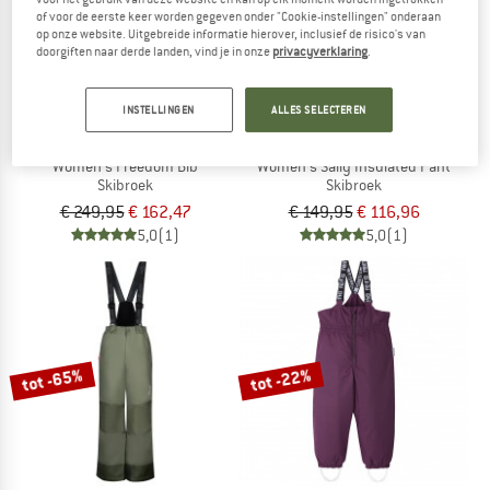
of voor de eerste keer worden gegeven onder "Cookie-instellingen" onderaan
op onze website. Uitgebreide informatie hierover, inclusief de risico's van
doorgiften naar derde landen, vind je in onze
privacyverklaring
.
INSTELLINGEN
ALLES SELECTEREN
THE NORTH FACE
THE NORTH FACE
Women's Freedom Bib
Women's Sally Insulated Pant
Skibroek
Skibroek
€ 249,95
€ 162,47
€ 149,95
€ 116,96
5,0
(1)
5,0
(1)
tot -65%
tot -22%