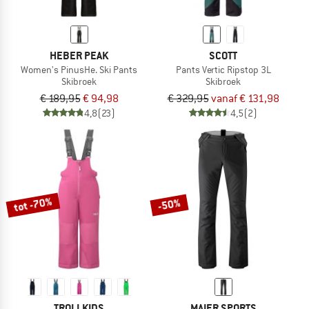
HEBER PEAK
SCOTT
Women's PinusHe. Ski Pants
Pants Vertic Ripstop 3L
Skibroek
Skibroek
€ 189,95
€ 94,98
€ 329,95
vanaf € 131,98
4,8
(23)
4,5
(2)
tot -70%
-50%
TROLLKIDS
MAIER SPORTS