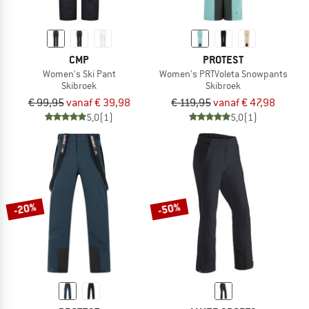
CMP
PROTEST
Women's Ski Pant
Women's PRTVoleta Snowpants
Skibroek
Skibroek
€ 99,95
vanaf € 39,98
€ 119,95
vanaf € 47,98
5,0
(1)
5,0
(1)
-20%
-50%