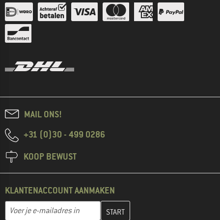
MAIL ONS!
+31 (0)30 - 499 0286
KOOP BEWUST
KLANTENACCOUNT AANMAKEN
Vul je e-mailadres hier in en maak in de volgende stap je klanten
E-mailadres