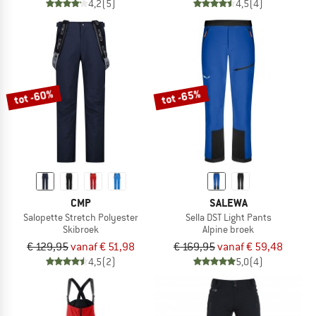
4,2
(5)
4,5
(4)
tot -60%
tot -65%
CMP
SALEWA
Salopette Stretch Polyester
Sella DST Light Pants
Skibroek
Alpine broek
€ 129,95
vanaf € 51,98
€ 169,95
vanaf € 59,48
4,5
(2)
5,0
(4)