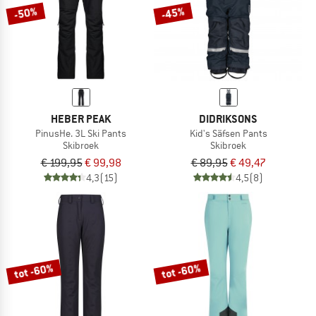
-50%
-45%
HEBER PEAK
DIDRIKSONS
PinusHe. 3L Ski Pants
Kid's Säfsen Pants
Skibroek
Skibroek
€ 199,95
€ 99,98
€ 89,95
€ 49,47
4,3
(15)
4,5
(8)
tot -60%
tot -60%