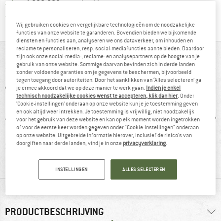
> 4.000.000 tevreden klanten
Alle artikelen in voorraad
Wij gebruiken cookies en vergelijkbare technologieën om de noodzakelijke
functies van onze website te garanderen. Bovendien bieden we bijkomende
diensten en functies aan, analyseren we ons dataverkeer, om inhouden en
reclame te personaliseren, resp. social-mediafuncties aan te bieden. Daardoor
IN EEN OOGOPSLAG
zijn ook onze social-media-, reclame- en analysepartners op de hoogte van je
gebruik van onze website. Sommige daarvan bevinden zich in derde landen
zonder voldoende garanties om je gegevens te beschermen, bijvoorbeeld
tegen toegang door autoriteiten. Door het aanklikken van ‘Alles selecteren’ ga
je ermee akkoord dat we op deze manier te werk gaan.
Indien je enkel
technisch noodzakelijke cookies wenst te accepteren, klik dan hier
. Onder
‘Cookie-instellingen’ onderaan op onze website kun je je toestemming geven
en ook altijd weer intrekken. Je toestemming is vrijwillig, niet noodzakelijk
voor het gebruik van deze website en kan op elk moment worden ingetrokken
of voor de eerste keer worden gegeven onder "Cookie-instellingen" onderaan
op onze website. Uitgebreide informatie hierover, inclusief de risico's van
4 g
Klanten zeggen:
Ventilatierits
Wate
doorgiften naar derde landen, vind je in onze
privacyverklaring
.
winddicht
INSTELLINGEN
ALLES SELECTEREN
MATERIAALGEGEVENS & KENMERKEN
PRODUCTBESCHRIJVING