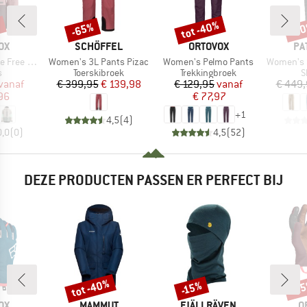
%
tot -40%
-65%
-6
Korting
Korting
Kort
MERK
MERK
ME
OX
SCHÖFFEL
ORTOVOX
PA
Artikel
Artikel
Artikel
3L Jacket
Women's 3L Pants Pizac
Women's Pelmo Pants
Women's Sto
ctgroep
Productgroep
Productgroep
P
s
Toerskibroek
Trekkingbroek
S
ijs
rlaagde prijs
Prijs
Verlaagde prijs
Prijs
Verlaagde prijs
vanaf
€ 399,95
€ 139,98
€ 129,95
vanaf
€ 449
96
€ 77,97
+
1
4,5
(
4
)
0,0
(
0
)
4,5
(
52
)
DEZE PRODUCTEN PASSEN ER PERFECT BIJ
tot -40%
-2
-15%
Korting
Korting
Kort
MERK
MERK
M
OX
MAMMUT
FJÄLLRÄVEN
O