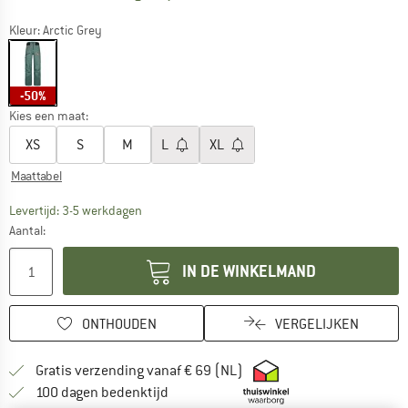
Kleur:
Arctic Grey
-50%
Kies een maat:
XS
S
M
L
XL
Maattabel
De link wordt geopend in een infovak en bevat le
Levertijd: 3-5 werkdagen
Aantal:
IN DE WINKELMAND
ONTHOUDEN
VERGELIJKEN
Vind hier de verzendinform
Gratis verzending vanaf € 69 (NL)
Vind de betalingsinformatie hier! Opent
100 dagen bedenktijd