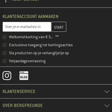
KLANTENACCOUNT AANMAKEN
Vul je e-mailadres hier in en maak in de volgende stap je klanten
E-mailadres
Welkomstkorting van € 5,- **
Exclusieve toegang tot kortingsacties
Sla producten op je verlanglijstje op
Verjaardagsverrassing
KLANTENSERVICE
OVER BERGFREUNDE