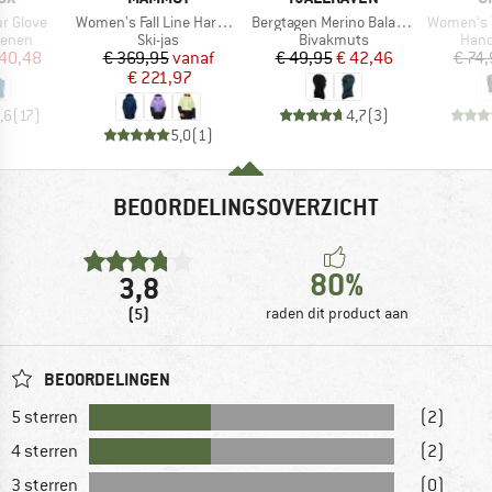
Artikel
Artikel
Artikel
r Glove
Women's Fall Line Hardshell Thermo Hooded Jacket
Bergtagen Merino Balaclava
Women's T
oep
Productgroep
Productgroep
Prod
enen
Ski-jas
Bivakmuts
Han
ijs
rlaagde prijs
Prijs
Verlaagde prijs
Prijs
Verlaagde prijs
 40,48
€ 369,95
vanaf
€ 49,95
€ 42,46
€ 74
€ 221,97
,6
(
17
)
4,7
(
3
)
5,0
(
1
)
BEOORDELINGSOVERZICHT
80%
3,8
(5)
raden dit product aan
BEOORDELINGEN
5 sterren
(2)
4 sterren
(2)
3 sterren
(0)