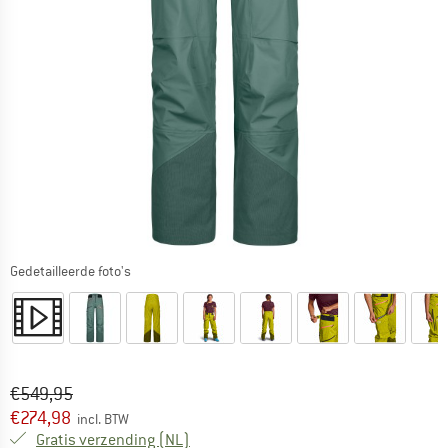
Gedetailleerde foto's
Oorspronkelijke prijs :
Prijs:
€
549,95
€
274,98
incl. BTW
Nederland. Informatie over de verzend
Gratis verzending
(NL)