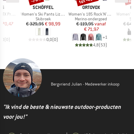
MERK
MERK
M
FS
SCHÖFFEL
ORTOVOX
O
Artikel
Artikel
Artikel
II Jacket
Women's Ski Pants Lizum
Women's 185 Rock'N'Wool Long Sleeve
Women's 150 Es
tgroep
Productgroep
Productgroep
Pr
as
Skibroek
Merino-ondergoed
Sp
ijs
rlaagde prijs
Prijs
Verlaagde prijs
Prijs
Verlaagde prijs
 370,47
€ 329,95
€ 98,99
€ 119,95
vanaf
€ 64
€ 71,97
+
1
0,0
(
0
)
0,0
(
0
)
4,8
(
53
)
Bergvriend Julian - Medewerker inkoop
"Ik vind de beste & nieuwste outdoor-producten
voor jou!"