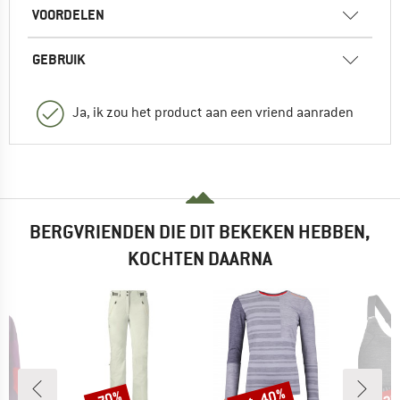
VOORDELEN
GEBRUIK
Ja, ik zou het product aan een vriend aanraden
BERGVRIENDEN DIE DIT BEKEKEN HEBBEN,
KOCHTEN DAARNA
tot -40%
-70%
-2
Korting
Korting
Kort