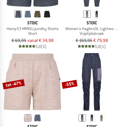
STOIC
STOIC
Hemp53 MMXX.Ljundby Shorts
Women's HagforsSt. Lightwool Pants
Short
Vrijetijdsbroek
€ 69,95
vanaf € 34,98
€ 159,95
€ 79,98
5,0
(5)
5,0
(1)
tot -47%
-55%
STOIC
STOIC