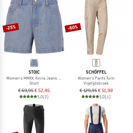
-25%
-60%
STOIC
SCHÖFFEL
Women's MMXX. Kinna Jeans Shorts
Women's Pants Turin
Short
Vrijetijdsbroek
€ 69,95
€ 52,46
€ 129,95
€ 51,98
5,0
(2)
5,0
(1)