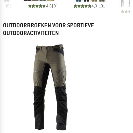
,0
(
16
)
4,8
(
9
)
4,9
(
101
)
OUTDOORBROEKEN VOOR SPORTIEVE
OUTDOORACTIVITEITEN