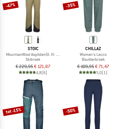
-47%
-35%
STOIC
CHILLAZ
MountainWool AsplidenSt. III Ski Pant
Women's Lecco
Skibroek
Boulderbroek
€ 229,95
€ 121,87
€ 109,95
€ 71,47
4,8
(6)
5,0
(1)
tot -15%
-50%