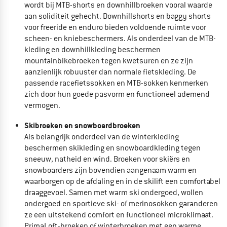
wordt bij
MTB-shorts en
downhillbroeken vooral waarde
aan soliditeit gehecht.
Downhillshorts en baggy shorts
voor freeride en enduro bieden voldoende ruimte voor
scheen- en kniebeschermers. Als onderdeel van de
MTB-
kleding en
downhillkleding beschermen
mountainbikebroeken tegen kwetsuren en ze zijn
aanzienlijk robuuster dan normale fietskleding. De
passende
racefietssokken en
MTB-sokken kenmerken
zich door hun goede pasvorm en functioneel ademend
vermogen.
Skibroeken en
snowboardbroeken
Als belangrijk onderdeel van de
winterkleding
beschermen
skikleding en
snowboardkleding tegen
sneeuw, natheid en wind. Broeken voor skiërs en
snowboarders zijn bovendien aangenaam warm en
waarborgen op de afdaling en in de skilift een comfortabel
draaggevoel. Samen met warm
ski ondergoed, wollen
ondergoed en
sportieve ski- of
merinosokken garanderen
ze een uitstekend comfort en functioneel microklimaat.
PrimaLoft-broeken of winterbroeken met een warme