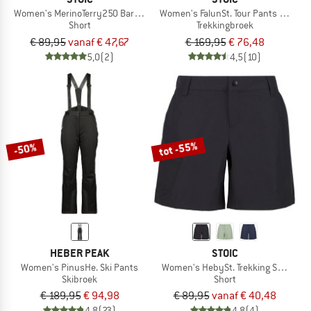
Women's MerinoTerry250 BaraSt. Shorts
Women's FalunSt. Tour Pants Light
Short
Trekkingbroek
€ 89,95
vanaf € 47,67
€ 169,95
€ 76,48
5,0
(2)
4,5
(10)
tot -55%
-50%
HEBER PEAK
STOIC
Women's PinusHe. Ski Pants
Women's HebySt. Trekking Shorts
Skibroek
Short
€ 189,95
€ 94,98
€ 89,95
vanaf € 40,48
4,8
(23)
4,8
(4)