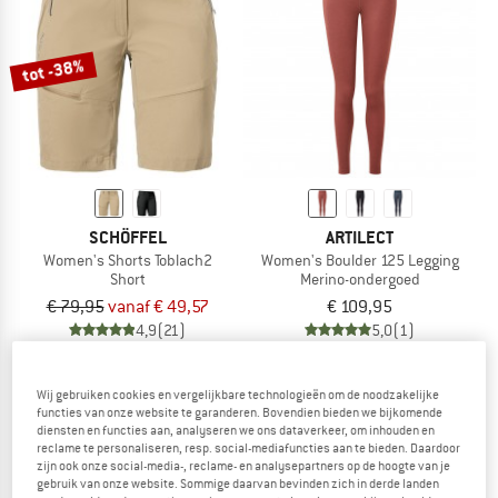
NAAR DE SALE
tot -38%
SCHÖFFEL
ARTILECT
Women's Shorts Toblach2
Women's Boulder 125 Legging
Short
Merino-ondergoed
€ 79,95
vanaf € 49,57
€ 109,95
4,9
(21)
5,0
(1)
Wij gebruiken cookies en vergelijkbare technologieën om de noodzakelijke
functies van onze website te garanderen. Bovendien bieden we bijkomende
diensten en functies aan, analyseren we ons dataverkeer, om inhouden en
reclame te personaliseren, resp. social-mediafuncties aan te bieden. Daardoor
zijn ook onze social-media-, reclame- en analysepartners op de hoogte van je
tot -60%
gebruik van onze website. Sommige daarvan bevinden zich in derde landen