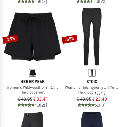
4,9
(17)
4,6
(22)
-35%
-55%
HEBER PEAK
STOIC
Women's WildwoodHe. 2in1 Shorts
Women's HelsingborgSt. II Performan
Hardloopshort
Hardlooplegging
€ 49,95
€ 32,47
€ 49,95
€ 22,48
4,8
(21)
5,0
(3)