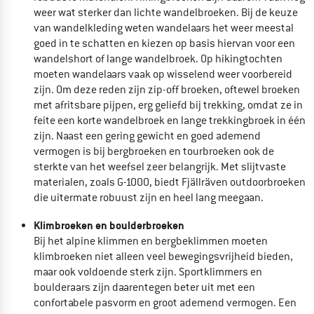
weer wat sterker dan lichte wandelbroeken. Bij de keuze
van
wandelkleding weten wandelaars het weer meestal
goed in te schatten en kiezen op basis hiervan voor een
wandelshort of lange wandelbroek. Op hikingtochten
moeten wandelaars vaak op wisselend weer voorbereid
zijn. Om deze reden zijn
zip-off broeken, oftewel broeken
met afritsbare pijpen, erg geliefd bij trekking, omdat ze in
feite een korte wandelbroek en lange trekkingbroek in één
zijn. Naast een gering gewicht en goed ademend
vermogen is bij bergbroeken en
tourbroeken ook de
sterkte van het weefsel zeer belangrijk. Met slijtvaste
materialen, zoals G-1000, biedt
Fjällräven outdoorbroeken
die uitermate robuust zijn en heel lang meegaan.
Klimbroeken en boulderbroeken
Bij het alpine klimmen en bergbeklimmen moeten
klimbroeken niet alleen veel bewegingsvrijheid bieden,
maar ook voldoende sterk zijn. Sportklimmers en
boulderaars zijn daarentegen beter uit met een
confortabele pasvorm en groot ademend vermogen. Een