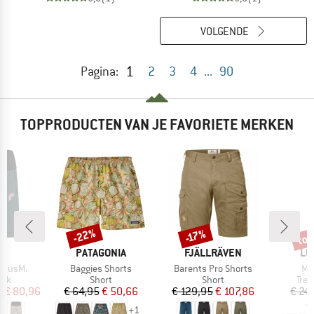
VOLGENDE
1
Pagina:
2
3
4
...
90
TOPPRODUCTEN VAN JE FAVORIETE MERKEN
tot
-22%
-17%
Korting
Korting
Kort
MERK
MERK
ME
JA
PATAGONIA
FJÄLLRÄVEN
LU
Artikel
Artikel
Art
adusM.
Baggies Shorts
Barents Pro Shorts
Ma
groep
Productgroep
Productgroep
Pro
oek
Short
Short
Tre
ijs
rlaagde prijs
Prijs
Verlaagde prijs
Prijs
Verlaagde prijs
f
€ 80,96
€ 64,95
€ 50,66
€ 129,95
€ 107,86
€ 24
€
+
1