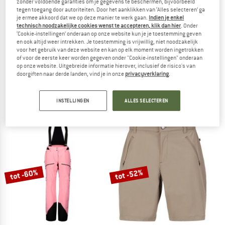
zonder voldoende garanties om je gegevens te beschermen, bijvoorbeeld
tegen toegang door autoriteiten. Door het aanklikken van ‘Alles selecteren’ ga
je ermee akkoord dat we op deze manier te werk gaan.
Indien je enkel
technisch noodzakelijke cookies wenst te accepteren, klik dan hier
. Onder
‘Cookie-instellingen’ onderaan op onze website kun je je toestemming geven
en ook altijd weer intrekken. Je toestemming is vrijwillig, niet noodzakelijk
voor het gebruik van deze website en kan op elk moment worden ingetrokken
of voor de eerste keer worden gegeven onder "Cookie-instellingen" onderaan
PATAGONIA
SCOTT
op onze website. Uitgebreide informatie hierover, inclusief de risico's van
doorgiften naar derde landen, vind je in onze
privacyverklaring
.
Women's Utility Pants
Pants Vertic Ripstop 3L
Vrijetijdsbroek
Skibroek
€ 129,95
€ 329,95
vanaf € 131,98
INSTELLINGEN
ALLES SELECTEREN
5,0
(1)
4,5
(2)
tot -60%
tot -52%