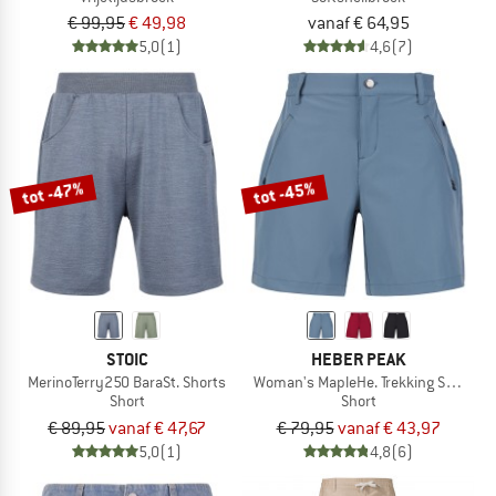
€ 99,95
€ 49,98
vanaf € 64,95
5,0
(1)
4,6
(7)
tot -47%
tot -45%
STOIC
HEBER PEAK
MerinoTerry250 BaraSt. Shorts
Woman's MapleHe. Trekking Shorts
Short
Short
€ 89,95
vanaf € 47,67
€ 79,95
vanaf € 43,97
5,0
(1)
4,8
(6)