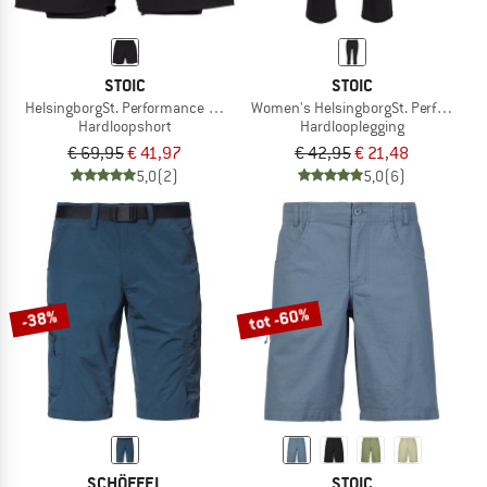
STOIC
STOIC
HelsingborgSt. Performance 2in1 Shorts II
Women's HelsingborgSt. Performance 
Hardloopshort
Hardlooplegging
€ 69,95
€ 41,97
€ 42,95
€ 21,48
5,0
(2)
5,0
(6)
tot -60%
-38%
SCHÖFFEL
STOIC