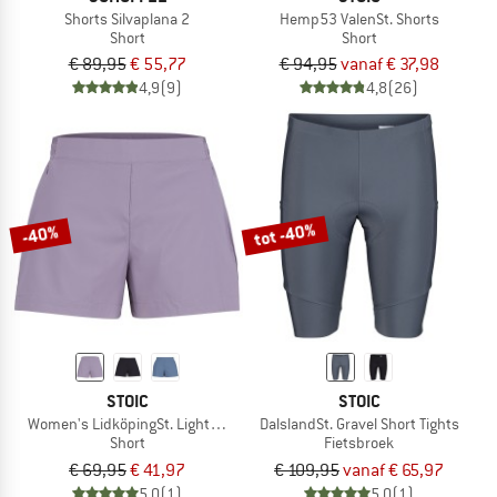
Shorts Silvaplana 2
Hemp53 ValenSt. Shorts
Short
Short
€ 89,95
€ 55,77
€ 94,95
vanaf € 37,98
4,9
(9)
4,8
(26)
tot -40%
-40%
STOIC
STOIC
Women's LidköpingSt. Lightweight Shorts 3
DalslandSt. Gravel Short Tights
Short
Fietsbroek
€ 69,95
€ 41,97
€ 109,95
vanaf € 65,97
5,0
(1)
5,0
(1)