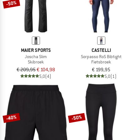
-50%
MAIER SPORTS
CASTELLI
Joscha Slim
Sorpasso RoS Bibtight
Skibroek
Fietsbroek
€ 209,95
€ 104,98
€ 199,95
5,0
(4)
5,0
(1)
-40%
-50%