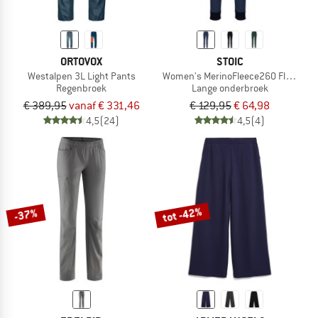
ORTOVOX
STOIC
Westalpen 3L Light Pants
Women's MerinoFleece260 FlenSt. L
Regenbroek
Lange onderbroek
€ 389,95
vanaf € 331,46
€ 129,95
€ 64,98
4,5
(24)
4,5
(4)
tot -42%
-37%