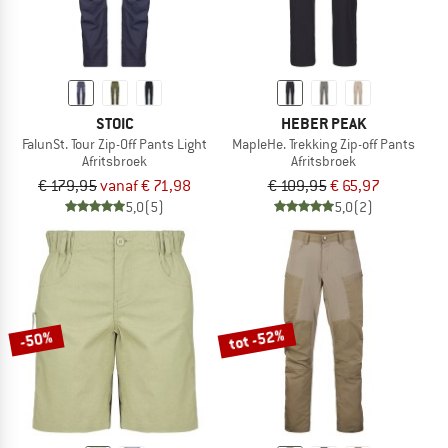
STOIC
HEBER PEAK
FalunSt. Tour Zip-Off Pants Light
MapleHe. Trekking Zip-off Pants
Afritsbroek
Afritsbroek
€ 179,95
vanaf € 71,98
€ 109,95
€ 65,97
5,0
(5)
5,0
(2)
tot -52%
-50%