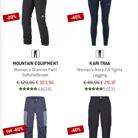
-20%
-40%
MOUNTAIN EQUIPMENT
KARI TRAA
Women's Chamois Pant
Women's Nora 2.0 Tights
Softshellbroek
Legging
€ 129,95
€ 103,96
€ 48,95
€ 29,37
4,8
(24)
5,0
(3)
tot -60%
-40%