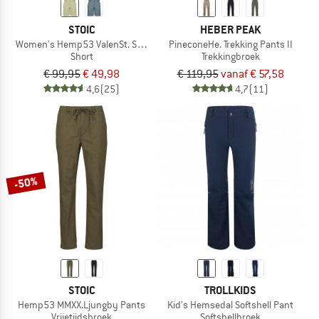
STOIC
HEBER PEAK
Women's Hemp53 ValenSt. Shorts
PineconeHe. Trekking Pants II
Short
Trekkingbroek
€ 99,95
€ 49,98
€ 119,95
vanaf € 57,58
4,6
(25)
4,7
(11)
-50%
STOIC
TROLLKIDS
Hemp53 MMXX.Ljungby Pants
Kid's Hemsedal Softshell Pant
Vrijetijdsbroek
Softshellbroek