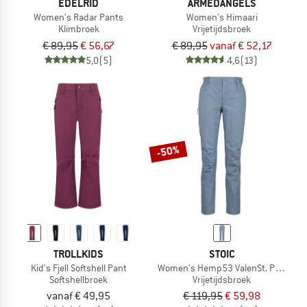
EDELRID
ARMEDANGELS
Women's Radar Pants
Women's Himaari
Klimbroek
Vrijetijdsbroek
€ 89,95
€ 56,67
€ 89,95
vanaf € 52,17
5,0
(5)
4,6
(13)
-50%
TROLLKIDS
STOIC
Kid's Fjell Softshell Pant
Women's Hemp53 ValenSt. Pant
Softshellbroek
Vrijetijdsbroek
vanaf € 49,95
€ 119,95
€ 59,98