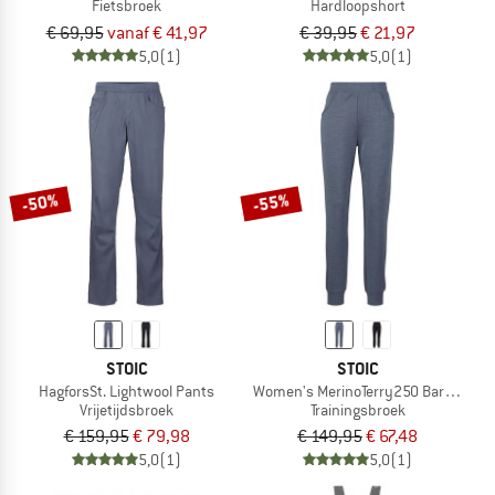
Fietsbroek
Hardloopshort
€ 69,95
vanaf € 41,97
€ 39,95
€ 21,97
5,0
(1)
5,0
(1)
-50%
-55%
STOIC
STOIC
HagforsSt. Lightwool Pants
Women's MerinoTerry250 BaraSt. Pa
Vrijetijdsbroek
Trainingsbroek
€ 159,95
€ 79,98
€ 149,95
€ 67,48
5,0
(1)
5,0
(1)