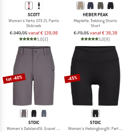
SCOTT
HEBER PEAK
Women's Vertic GTX 2L Pants
MapleHe. Trekking Shorts
Skibroek
Short
€ 349,95
vanaf € 139,98
€ 79,95
vanaf € 38,38
5,0
(2)
5,0
(9)
tot -40%
-45%
STOIC
STOIC
Women's DalslandSt. Gravel Shorts
Women's HelsingborgSt. Performance 