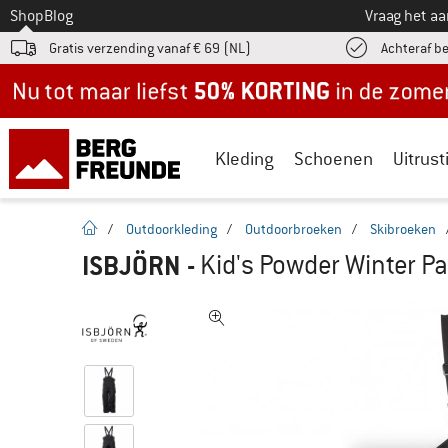
Naar
Shop
Blog
Vraag het a
Gratis verzending vanaf € 69 (NL)
Achteraf b
Nu tot maar liefst -50% in de zomersale!
Kleding
Schoenen
Uitrust
Startpagina
/
Outdoorkleding
/
Outdoorbroeken
/
Skibroeken
ISBJÖRN
-
Kid's Powder Winter Pa