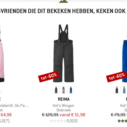
VRIENDEN DIE DIT BEKEKEN HEBBEN, KEKEN OOK
tot -60%
tot -60%
Korting
Korting
K
MERK
C
REIMA
Artikel
Arti
denSt. Ski Pants
Kid's Wingon
Kid
tgroep
Productgroep
P
ek
Skibroek
S
ijs
rlaagde prijs
Prijs
Verlaagde prijs
 64,98
€ 129,95
vanaf
€ 51,98
€ 79,95
5,0
(
7
)
0,0
(
0
)