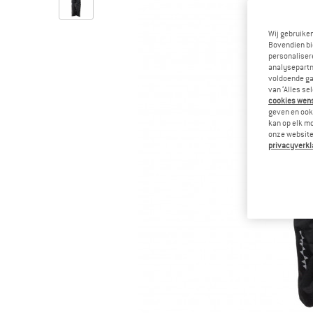
Wij gebruike
Bovendien bi
personalisere
analysepartn
voldoende ga
van ‘Alles se
cookies wenst
geven en ook 
kan op elk m
onze website.
privacyverkl