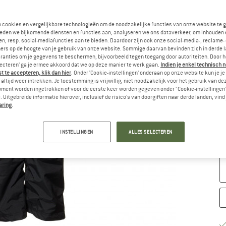
Ki
n cookies en vergelijkbare technologieën om de noodzakelijke functies van onze website te 
eden we bijkomende diensten en functies aan, analyseren we ons dataverkeer, om inhouden 
n, resp. social-mediafuncties aan te bieden. Daardoor zijn ook onze social-media-, reclame-
ers op de hoogte van je gebruik van onze website. Sommige daarvan bevinden zich in derde 
ranties om je gegevens te beschermen, bijvoorbeeld tegen toegang door autoriteiten. Door h
lecteren’ ga je ermee akkoord dat we op deze manier te werk gaan.
Indien je enkel technisch 
 te accepteren, klik dan hier
. Onder ‘Cookie-instellingen’ onderaan op onze website kun je 
altijd weer intrekken. Je toestemming is vrijwillig, niet noodzakelijk voor het gebruik van d
oment worden ingetrokken of voor de eerste keer worden gegeven onder "Cookie-instellingen
 Uitgebreide informatie hierover, inclusief de risico's van doorgiften naar derde landen, vind 
aring
.
M
Le
INSTELLINGEN
ALLES SELECTEREN
Aa