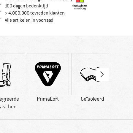
Vind de betalingsinformatie hier! Opent in
100 dagen bedenktijd
> 4.000.000 tevreden klanten
Alle artikelen in voorraad
egreerde
PrimaLoft
Geïsoleerd
PFC-/
aschen