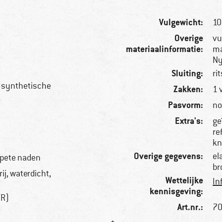
Vulgewicht:
10
Overige
vu
materiaalinformatie:
ma
Ny
Sluiting:
ri
, synthetische
Zakken:
1 
Pasvorm:
no
Extra's:
ge
re
kn
Overige gegevens:
el
apete naden
br
ij, waterdicht,
Wettelijke
In
kennisgeving:
TR)
Art.nr.:
70