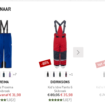
 NAAR
tot 
-60%
Korting
Korti
+
7
+
1
MERK
MERK
REIMA
DIDRIKSONS
kel
Artikel
Artikel
's Proxima
Kid's Idre Pants 6
Kid's
roductgroep
Productgroep
kibroek
Skibroek
Prijs
Verlaagde prijs
Prijs
Verlaagde prijs
vanaf
€ 31,98
€ 89,95
€ 35,98
€ 7
5,0
(
2
)
5,0
(
7
)