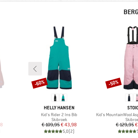
BERG
-60%
-50%
Korting
Korting
MERK
MER
HELLY HANSEN
STOI
Artikel
Artikel
Kid's Rider 2 Ins Bib
Kid's MountainWool Aspli
ep
Productgroep
Produc
Skibroek
Skibro
de prijs
Prijs
Verlaagde prijs
Pr
Ve
98
€ 109,95
€ 43,98
€ 129,95
€
)
5,0
(
2
)