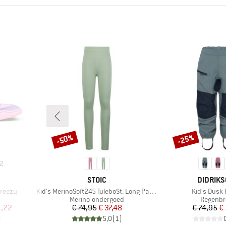
-50%
-25%
Korting
Korting
2
MERK
MERK
STOIC
DIDRIK
Artikel
Artikel
Breezy
Kid's MerinoSoft245 TuleboSt. Long Pants
Kid's Dusk 
p
Productgroep
Product
Merino-ondergoed
Regenbr
de prijs
Prijs
Verlaagde prijs
Pr
Ve
1,22
€ 74,95
€ 37,48
€ 74,95
€ 
)
5,0
(
1
)