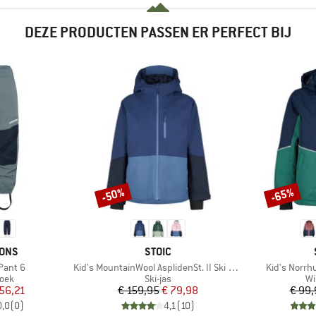
DEZE PRODUCTEN PASSEN ER PERFECT BIJ
-50%
-65%
Korting
Korting
MERK
SONS
STOIC
Artikel
Artikel
Pant 6
Kid's MountainWool AsplidenSt. II Ski Jacket
Kid's Norrh
groep
Productgroep
Pr
oek
Ski-jas
Wi
ijs
rlaagde prijs
Prijs
Verlaagde prijs
56,21
€ 159,95
€ 79,98
€ 99,
0,0
(
0
)
4,1
(
10
)