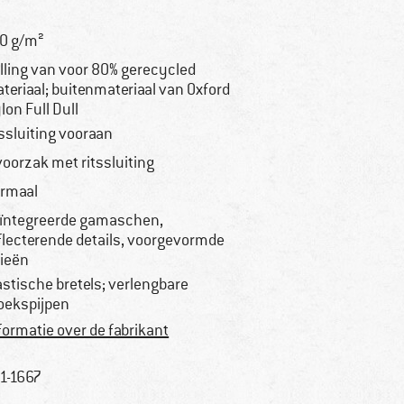
0 g/m²
lling van voor 80% gerecycled
teriaal; buitenmateriaal van Oxford
lon Full Dull
tssluiting vooraan
voorzak met ritssluiting
rmaal
ïntegreerde gamaschen,
flecterende details, voorgevormde
ieën
astische bretels; verlengbare
oekspijpen
formatie over de fabrikant
1-1667