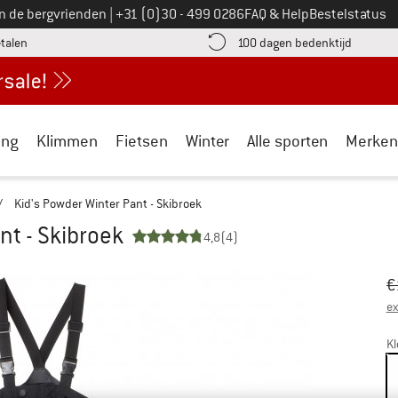
Bel ons op
an de bergvrienden
|
+31 (0)30 - 499 0286
FAQ & Help
Bestelstatus
vind de betalingsinformatie hier! Opent in een infovak
Vind de b
etalen
100 dagen bedenktijd
ing
Klimmen
Fietsen
Winter
Alle sporten
Merken
/
Kid's Powder Winter Pant - Skibroek
nt - Skibroek
4,8
(4)
Oo
Pr
€
ex
Kl