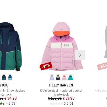
-60%
-65
Korting
Korti
MERK
MERK
STOIC
HELLY HANSEN
Artikel
Artikel
ultSt. Snow Jacket
Kid's Vertical Insulated Jacket
Kid's Asp
oductgroep
Productgroep
nterjack
Winterjack
Prijs
Verlaagde prijs
Prijs
Verlaagde prijs
95
€ 34,98
€ 159,95
€ 63,98
4,5
(
15
)
0,0
(
0
)