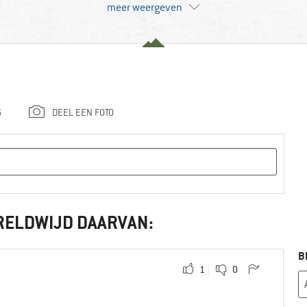
meer weergeven
G
DEEL EEN FOTO
RELDWIJD DAARVAN:
B
1
0