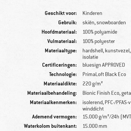
Geschikt voor:
Kinderen
Gebruik:
skiën, snowboarden
Hoofdmateriaal:
100% polyamide
Vulmateriaal:
100% polyester
Materiaaltype:
hardshell, kunstvezel
isolatie
Certificeringen:
bluesign APPROVED
Technologie:
PrimaLoft Black Eco
Materiaaldikte:
220 g/m²
Materiaalbehandeling:
Bionic Finish Eco, get
Materiaalkenmerken:
isolerend, PFC-/PFAS-vr
winddicht
Ademend vermogen:
15.000 g/m²/24h (MV
Waterkolom buitenkant:
15.000 mm