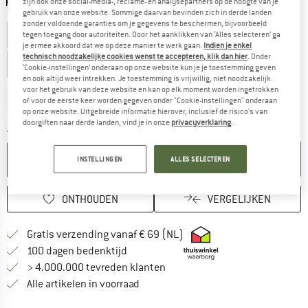
zijn ook onze social-media-, reclame- en analysepartners op de hoogte van je
Kies een maat:
gebruik van onze website. Sommige daarvan bevinden zich in derde landen
zonder voldoende garanties om je gegevens te beschermen, bijvoorbeeld
EU
40
EU
41
EU
42
EU
43
EU
44
tegen toegang door autoriteiten. Door het aanklikken van ‘Alles selecteren’ ga
je ermee akkoord dat we op deze manier te werk gaan.
Indien je enkel
technisch noodzakelijke cookies wenst te accepteren, klik dan hier
. Onder
EU
45
EU
46
EU
47
EU
48
‘Cookie-instellingen’ onderaan op onze website kun je je toestemming geven
en ook altijd weer intrekken. Je toestemming is vrijwillig, niet noodzakelijk
Maattabel
voor het gebruik van deze website en kan op elk moment worden ingetrokken
of voor de eerste keer worden gegeven onder "Cookie-instellingen" onderaan
De link wordt geopend in een infovak en bevat le
op onze website. Uitgebreide informatie hierover, inclusief de risico's van
Levertijd: 3-5 werkdagen
doorgiften naar derde landen, vind je in onze
privacyverklaring
.
Aantal:
IN DE WINKELMAND
INSTELLINGEN
ALLES SELECTEREN
ONTHOUDEN
VERGELIJKEN
Vind hier de verzendinform
Gratis verzending vanaf € 69 (NL)
Vind de betalingsinformatie hier! Opent
100 dagen bedenktijd
> 4.000.000 tevreden klanten
Alle artikelen in voorraad