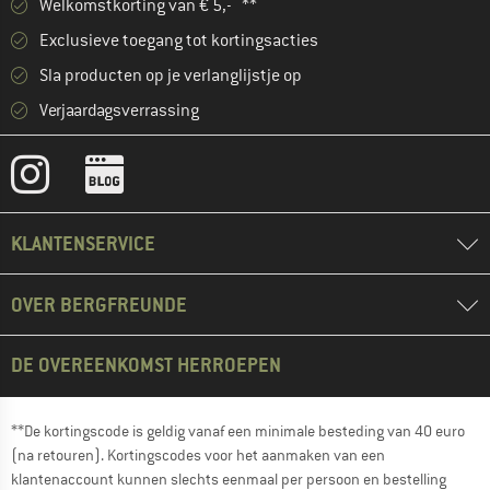
Welkomstkorting van € 5,- **
Exclusieve toegang tot kortingsacties
Sla producten op je verlanglijstje op
Verjaardagsverrassing
KLANTENSERVICE
OVER BERGFREUNDE
DE OVEREENKOMST HERROEPEN
**De kortingscode is geldig vanaf een minimale besteding van 40 euro
(na retouren). Kortingscodes voor het aanmaken van een
klantenaccount kunnen slechts eenmaal per persoon en bestelling