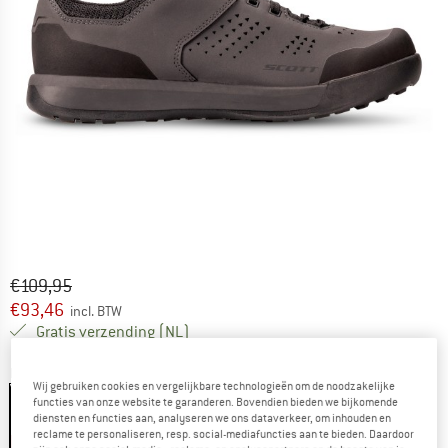
Oorspronkelijke prijs :
Prijs:
€
109,95
€
93,46
incl. BTW
Nederland. Informatie over de verzend
Gratis verzending
(NL)
Kleur:
Dark Grey / Black
Wij gebruiken cookies en vergelijkbare technologieën om de noodzakelijke
functies van onze website te garanderen. Bovendien bieden we bijkomende
diensten en functies aan, analyseren we ons dataverkeer, om inhouden en
reclame te personaliseren, resp. social-mediafuncties aan te bieden. Daardoor
-15%
-15%