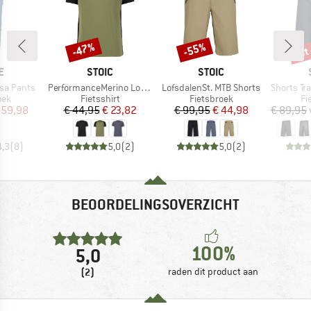
tot
-47%
-55%
Korting
Korting
Kort
MERK
MERK
E
STOIC
STOIC
Artikel
Artikel
Artikel
sa Pants
PerformanceMerino LofsdalenSt. MTB S/S
LofsdalenSt. MTB Shorts
Shorts Tra
groep
Productgroep
Productgroep
Pr
oek
Fietsshirt
Fietsbroek
Fi
ijs
rlaagde prijs
Prijs
Verlaagde prijs
Prijs
Verlaagde prijs
 59,98
€ 44,95
€ 23,82
€ 99,95
€ 44,98
€ 89,95
4,3
(
8
)
5,0
(
2
)
5,0
(
2
)
BEOORDELINGSOVERZICHT
100%
5,0
(2)
raden dit product aan