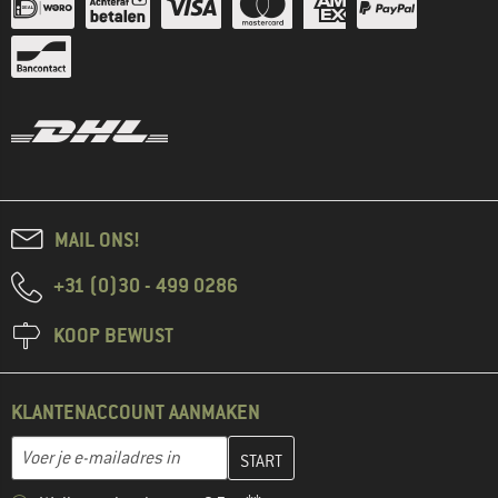
MAIL ONS!
+31 (0)30 - 499 0286
KOOP BEWUST
KLANTENACCOUNT AANMAKEN
Vul je e-mailadres hier in en maak in de volgende stap je klanten
E-mailadres