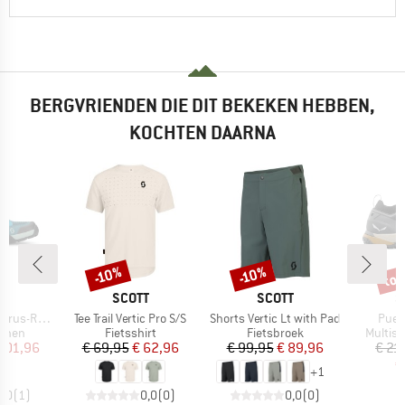
BERGVRIENDEN DIE DIT BEKEKEN HEBBEN,
KOCHTEN DAARNA
tot
-10%
-10%
Korting
Korting
Kort
K
MERK
MERK
M
T
SCOTT
SCOTT
S
Artikel
Artikel
Artik
R Flat Boa
Tee Trail Vertic Pro S/S
Shorts Vertic Lt with Pad
Puez
roep
Productgroep
Productgroep
Produc
oenen
Fietsshirt
Fietsbroek
Multis
ijs
rlaagde prijs
Prijs
Verlaagde prijs
Prijs
Verlaagde prijs
101,96
€ 69,95
€ 62,96
€ 99,95
€ 89,96
€ 21
€
+
1
4,0
(
1
)
0,0
(
0
)
0,0
(
0
)