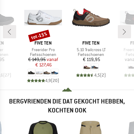
tot -15%
Korting
MERK
MERK
M
EN
FIVE TEN
FIVE TEN
F
Artikel
Artikel
Artike
er
Freerider Pro
5.10 Trailcross LT
Freer
roep
Productgroep
Productgroep
Prod
oenen
Fietsschoenen
Fietsschoenen
Fiet
ijs
Prijs
Verlaagde prijs
Prijs
95
€ 149,95
vanaf
€ 119,95
vana
€ 127,46
,6
(
27
)
4,5
(
2
)
4,9
(
20
)
BERGVRIENDEN DIE DAT GEKOCHT HEBBEN,
KOCHTEN OOK