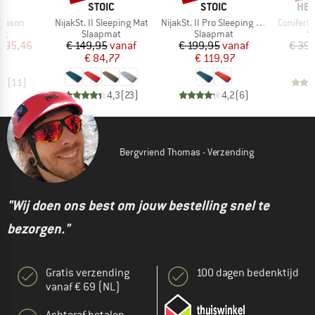
K
MERK
MERK
ME
O
STOIC
STOIC
HEB
Artikel
Artikel
Artikel
Season
NijakSt. II Sleeping Mat
NijakSt. II Pro Sleeping Mat
ConiferH
tgroep
Productgroep
Productgroep
P
at
Slaapmat
Slaapmat
S
ijs
rlaagde prijs
Prijs
Verlaagde prijs
Prijs
Verlaagde prijs
 195,46
€ 149,95
vanaf
€ 199,95
vanaf
€ 39
€ 84,77
€ 119,97
,6
(
11
)
4,3
(
23
)
4,2
(
6
)
Bergvriend Thomas - Verzending
"Wij doen ons best om jouw bestelling snel te
bezorgen."
Gratis verzending
100 dagen bedenktijd
vanaf € 69 (NL)
Achteraf betalen