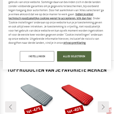
gebruik van onze website. Sommige daarvan bevinden zich in derde landen
zonder voldoende garanties om je gegevens te beschermen, bijvoorbeeld
tegen toegang door autoriteiten. Door het aanklikken van ‘Alles selecteren’ ga
je ermee akkoord dat we op deze manier te werk gaan.
Indien je enkel
technisch noodzakelijke cookies wenst te accepteren, klik dan hier
. Onder
‘Cookie-instellingen’ onderaan op onze website kun je je toestemming geven
MOUNTAIN EQUIPMENT
MOUNTAIN EQUIPMENT
en ook altijd weer intrekken. Je toestemming is vrijwillig, niet noodzakelijk
voor het gebruik van deze website en kan op elk moment worden ingetrokken
Helium Solo
Xenith I
of voor de eerste keer worden gegeven onder "Cookie-instellingen" onderaan
Donzen slaapzak
Donzen slaapzak
op onze website. Uitgebreide informatie hierover, inclusief de risico's van
€ 229,95
vanaf € 195,46
€ 399,95
vanaf € 299,96
doorgiften naar derde landen, vind je in onze
privacyverklaring
.
4,7
(9)
(0)
INSTELLINGEN
ALLES SELECTEREN
TOPPRODUCTEN VAN JE FAVORIETE MERKEN
tot -47%
tot -40%
-3
Korting
Korting
Kort