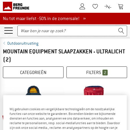
De klantenaccount
Naar
Naar de verlanglijs
Naar de pro
Nu tot maar liefst -50% in de zomersale!
Nu tot maar liefst -50% in de zomersale! »
Outdooruitrusting
MOUNTAIN EQUIPMENT SLAAPZAKKEN - ULTRALICHT
(2)
CATEGORIEËN
FILTERS
2
Wij gebruiken cookies en vergelijkbare technologieën om de noodzakelijke
functies van onze website te garanderen. Bovendien bieden we bijkomende
-25%
-15%
diensten en functies aan, analyseren we ons dataverkeer, om inhouden en
reclame te personaliseren, resp. social-mediafuncties aan te bieden. Daardoor
zijn ook onze social-media-, reclame- en analysepartners op de hoogte van je