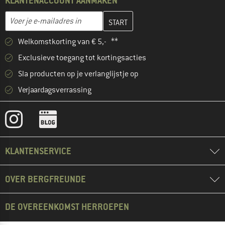
KLANTENACCOUNT AANMAKEN
Vul je e-mailadres hier in en maak in de volgende stap je klanten
E-mailadres
Welkomstkorting van € 5,- **
Exclusieve toegang tot kortingsacties
Sla producten op je verlanglijstje op
Verjaardagsverrassing
KLANTENSERVICE
OVER BERGFREUNDE
DE OVEREENKOMST HERROEPEN