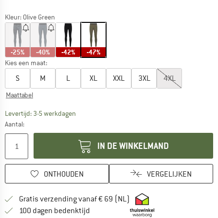
Kleur:
Olive Green
-25%
-40%
-42%
-47%
Kies een maat:
S
M
L
XL
XXL
3XL
4XL
Maattabel
De link wordt geopend in een infovak en bevat le
Levertijd: 3-5 werkdagen
Aantal:
IN DE WINKELMAND
ONTHOUDEN
VERGELIJKEN
Vind hier de verzendinform
Gratis verzending vanaf € 69 (NL)
Vind de betalingsinformatie hier! Opent
100 dagen bedenktijd