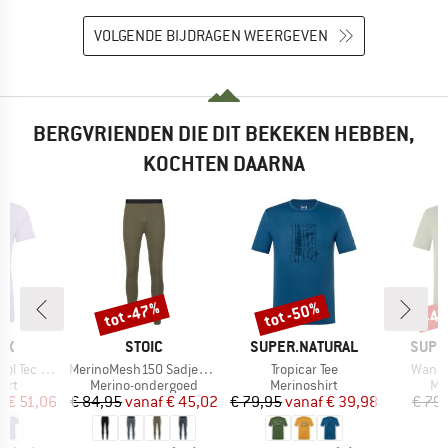
VOLGENDE BIJDRAGEN WEERGEVEN
BERGVRIENDEN DIE DIT BEKEKEN HEBBEN,
KOCHTEN DAARNA
%
tot -47%
tot -50%
-4
Korting
Korting
Kort
MERK
MERK
MERK
OX
STOIC
SUPER.NATURAL
SUPE
Artikel
Artikel
Artikel
ean T-Shirt
MerinoMesh150 SadjemSt. Long Pants
Tropicar Tee
Wande
groep
Productgroep
Productgroep
Pr
irt
Merino-ondergoed
Merinoshirt
Me
ijs
rlaagde prijs
Prijs
Verlaagde prijs
Prijs
Verlaagde prijs
f
€ 51,06
€ 84,95
vanaf
€ 45,02
€ 79,95
vanaf
€ 39,98
€ 79