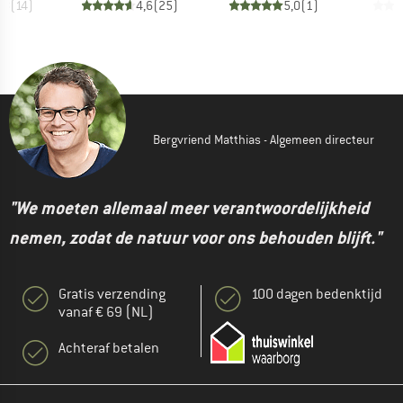
,8
(
14
)
4,6
(
25
)
5,0
(
1
)
Bergvriend Matthias - Algemeen directeur
"We moeten allemaal meer verantwoordelijkheid
nemen, zodat de natuur voor ons behouden blijft."
Gratis verzending
100 dagen bedenktijd
vanaf € 69 (NL)
Achteraf betalen