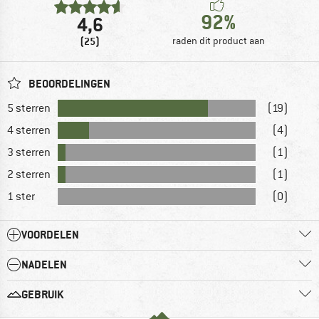
92%
4,6
(25)
raden dit product aan
BEOORDELINGEN
5 sterren
(19)
4 sterren
(4)
3 sterren
(1)
2 sterren
(1)
1 ster
(0)
VOORDELEN
NADELEN
GEBRUIK