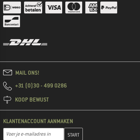
MAIL ONS!
+31 (0)30 - 499 0286
KOOP BEWUST
KLANTENACCOUNT AANMAKEN
Vul je e-mailadres hier in en maak in de volgende stap je klanten
E-mailadres