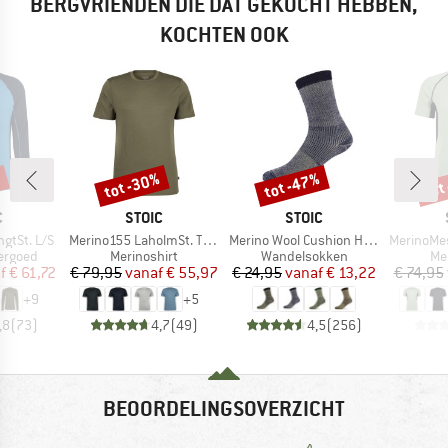
BERGVRIENDEN DIE DAT GEKOCHT HEBBEN,
KOCHTEN OOK
%
tot -30%
tot -47%
tot
Korting
Korting
Kort
K
MERK
MERK
C
STOIC
STOIC
Artikel
Artikel
Artikel
gtSt. L/S
Merino155 LaholmSt. T-Shirt
Merino Wool Cushion Heavy Socks
MerinoMesh15
ep
Productgroep
Productgroep
Pr
ergoed
Merinoshirt
Wandelsokken
Me
ijs
rlaagde prijs
Prijs
Verlaagde prijs
Prijs
Verlaagde prijs
f
€ 61,72
€ 79,95
vanaf
€ 55,97
€ 24,95
vanaf
€ 13,22
€ 74,95
+
9
+
5
,8
(
73
)
4,7
(
49
)
4,5
(
256
)
BEOORDELINGSOVERZICHT