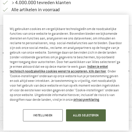
> 4.000.000 tevreden klanten
Alle artikelen in voorraad
Wij gebruiken cookies en vergelijkbare technologieën om de noodzakelijke
IN EEN OOGOPSLAG
functies van onze website te garanderen. Bovendien bieden we bijkomende
diensten en functies aan, analyseren we ons dataverkeer, om inhouden en
reclame te personaliseren, resp. social-mediafuncties aan te bieden. Daardoor
zijn ook onze social-media-, reclame- en analysepartners op de hoogte van je
gebruik van onze website. Sommige daarvan bevinden zich in derde landen
zonder voldoende garanties om je gegevens te beschermen, bijvoorbeeld
tegen toegang door autoriteiten. Door het aanklikken van ‘Alles selecteren’ ga
je ermee akkoord dat we op deze manier te werk gaan.
Indien je enkel
technisch noodzakelijke cookies wenst te accepteren, klik dan hier
. Onder
‘Cookie-instellingen’ onderaan op onze website kun je je toestemming geven
en ook altijd weer intrekken. Je toestemming is vrijwillig, niet noodzakelijk
voor het gebruik van deze website en kan op elk moment worden ingetrokken
0 g
92% raadt het aan
Klanten zeggen:
Mulesi
of voor de eerste keer worden gegeven onder "Cookie-instellingen" onderaan
licht
op onze website. Uitgebreide informatie hierover, inclusief de risico's van
doorgiften naar derde landen, vind je in onze
privacyverklaring
.
MATERIAALGEGEVENS & KENMERKEN
INSTELLINGEN
ALLES SELECTEREN
PRODUCTBESCHRIJVING