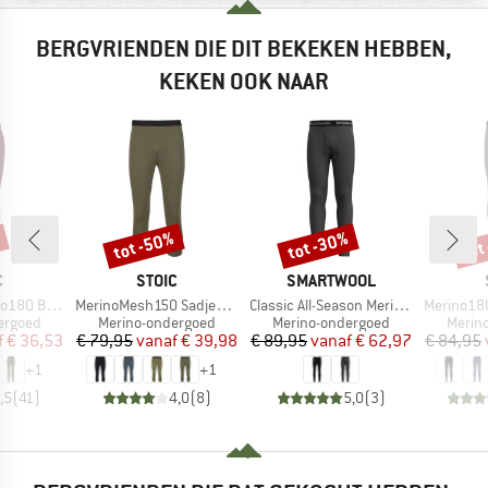
BERGVRIENDEN DIE DIT BEKEKEN HEBBEN,
KEKEN OOK NAAR
tot -50%
tot -30%
tot
%
Korting
Korting
Kort
K
MERK
MERK
C
STOIC
SMARTWOOL
Artikel
Artikel
Artikel
. Long Pants
MerinoMesh150 SadjemSt. 3/4 Pants
Classic All-Season Merino Base Layer Bottom Boxed
Merino180 Be
ep
Productgroep
Productgroep
Produ
ergoed
Merino-ondergoed
Merino-ondergoed
Merin
ijs
rlaagde prijs
Prijs
Verlaagde prijs
Prijs
Verlaagde prijs
f
€ 36,53
€ 79,95
vanaf
€ 39,98
€ 89,95
vanaf
€ 62,97
€ 84,95
+
1
+
1
,5
(
41
)
4,0
(
8
)
5,0
(
3
)