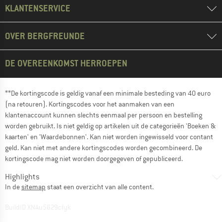
KLANTENSERVICE
OVER BERGFREUNDE
DE OVEREENKOMST HERROEPEN
**De kortingscode is geldig vanaf een minimale besteding van 40 euro
(na retouren). Kortingscodes voor het aanmaken van een
klantenaccount kunnen slechts eenmaal per persoon en bestelling
worden gebruikt. Is niet geldig op artikelen uit de categorieën 'Boeken &
kaarten' en 'Waardebonnen'. Kan niet worden ingewisseld voor contant
geld. Kan niet met andere kortingscodes worden gecombineerd. De
kortingscode mag niet worden doorgegeven of gepubliceerd.
Highlights
In de
sitemap
staat een overzicht van alle content.
BuildID XNAu5629cfyk