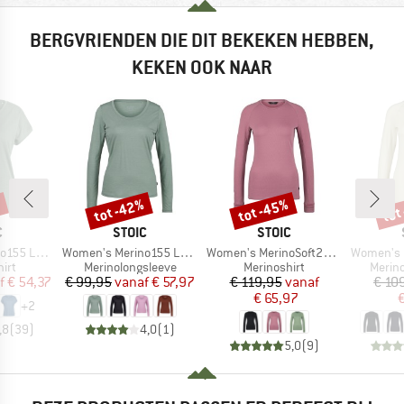
BERGVRIENDEN DIE DIT BEKEKEN HEBBEN,
KEKEN OOK NAAR
%
tot -42%
tot -45%
tot
Korting
Korting
Kort
K
MERK
MERK
C
STOIC
STOIC
Artikel
Artikel
Artikel
 Loose Shirt
Women's Merino155 LaholmSt. L/S
Women's MerinoSoft245 TuleboSt. L/S
Women's Merin
groep
Productgroep
Productgroep
Produ
irt
Merinolongsleeve
Merinoshirt
Merin
ijs
rlaagde prijs
Prijs
Verlaagde prijs
Prijs
Verlaagde prijs
f
€ 54,37
€ 99,95
vanaf
€ 57,97
€ 119,95
vanaf
€ 10
€ 65,97
€
+
2
,8
(
39
)
4,0
(
1
)
5,0
(
9
)