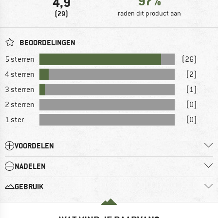
97%
4,9
(29)
raden dit product aan
BEOORDELINGEN
5 sterren
(26)
4 sterren
(2)
3 sterren
(1)
2 sterren
(0)
1 ster
(0)
VOORDELEN
NADELEN
GEBRUIK