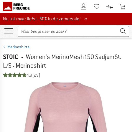
De klantenaccount
Naar
Naar de verlanglijs
Naar de pro
Nu tot maar liefst -50% in de zomersale!
Nu tot maar liefst -50% in de zomersale! »
Merinoshirts
STOIC
-
Women's MerinoMesh150 SadjemSt.
L/S - Merinoshirt
4,9
(29)