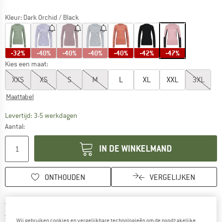
Kleur:
Dark Orchid / Black
-32%
-40%
-40%
-40%
-40%
-42%
-47%
Kies een maat:
XXS
XS
S
M
L
XL
XXL
3XL
Maattabel
De link wordt geopend in een infovak en bevat le
Levertijd: 3-5 werkdagen
Aantal:
IN DE WINKELMAND
ONTHOUDEN
VERGELIJKEN
Vind hier de verzendinform
Gratis verzending vanaf € 69 (NL)
Vind de betalingsinformatie hier! Opent
100 dagen bedenktijd
Wij gebruiken cookies en vergelijkbare technologieën om de noodzakelijke