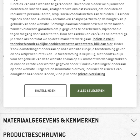
> 4.000.000 tevreden klanten
functies van onze website te garanderen. Bovendien bieden we bijkomende
diensten en functies aan, analyseren we ons dataverkeer, om inhouden en
Alle artikelen in voorraad
reclame te personaliseren, resp. social-mediafuncties aan te bieden. Daardoor
zijn ook onze social-media-, reclame- en analysepartners op de hoogte van je
gebruik van onze website. Sommige daarvan bevinden zich in derde landen
zonder voldoende garanties om je gegevens te beschermen, bijvoorbeeld
tegen toegang door autoriteiten. Door het aanklikken van ‘Alles selecteren’ ga
IN EEN OOGOPSLAG
je ermee akkoord dat we op deze manier te werk gaan.
Indien je enkel
technisch noodzakelijke cookies wenst te accepteren, klik dan hier
. Onder
‘Cookie-instellingen’ onderaan op onze website kun je je toestemming geven
en ook altijd weer intrekken. Je toestemming is vrijwillig, niet noodzakelijk
voor het gebruik van deze website en kan op elk moment worden ingetrokken
of voor de eerste keer worden gegeven onder "Cookie-instellingen" onderaan
op onze website. Uitgebreide informatie hierover, inclusief de risico's van
doorgiften naar derde landen, vind je in onze
privacyverklaring
.
0 g
97% raadt het aan
Klanten zeggen:
Mulesi
INSTELLINGEN
ALLES SELECTEREN
goed model
MATERIAALGEGEVENS & KENMERKEN
PRODUCTBESCHRIJVING