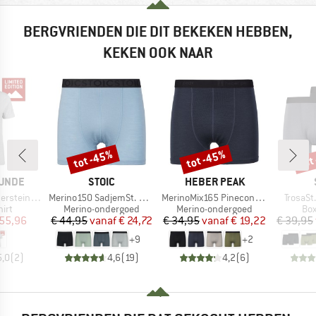
BERGVRIENDEN DIE DIT BEKEKEN HEBBEN,
KEKEN OOK NAAR
tot -45%
tot -45%
tot
Korting
Korting
Kort
MERK
MERK
UNDE
STOIC
HEBER PEAK
Artikel
Artikel
Artikel
inBF. Tee
Merino150 SadjemSt. Boxer
MerinoMix165 PineconeHe. Boxer
TrosaSt
groep
Productgroep
Productgroep
Pro
irt
Merino-ondergoed
Merino-ondergoed
Box
ijs
rlaagde prijs
Prijs
Verlaagde prijs
Prijs
Verlaagde prijs
 55,96
€ 44,95
vanaf
€ 24,72
€ 34,95
vanaf
€ 19,22
€ 39,95
+
9
+
2
5,0
(
2
)
4,6
(
19
)
4,2
(
6
)