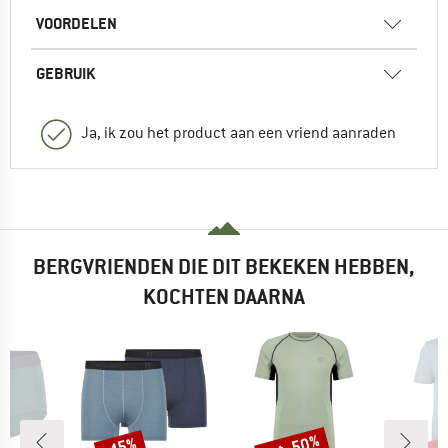
VOORDELEN
GEBRUIK
Ja, ik zou het product aan een vriend aanraden
BERGVRIENDEN DIE DIT BEKEKEN HEBBEN,
KOCHTEN DAARNA
%
tot -50%
tot
-45%
Korting
Korting
Kort