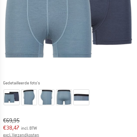
Gedetailleerde foto's
Oorspronkelijke prijs :
Prijs:
€
69,95
€
38,47
incl. BTW
Informatie over de verzendkosten. Opent in een infov
excl. Verzendkosten