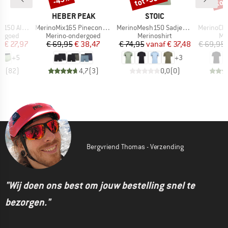
K
MERK
MERK
C
HEBER PEAK
STOIC
Artikel
Artikel
Artikel
St. Hipster
MerinoMix165 PineconeHe. Boxer 2-Pack
MerinoMesh150 SadjemSt. S/S
MerinoChill MMX
ep
Productgroep
Productgroep
Pr
ergoed
Merino-ondergoed
Merinoshirt
Me
ijs
rlaagde prijs
Prijs
Verlaagde prijs
Prijs
Verlaagde prijs
f
€ 27,97
€ 69,95
€ 38,47
€ 74,95
vanaf
€ 37,48
€ 69,95
+
5
+
3
,7
(
82
)
4,7
(
3
)
0,0
(
0
)
Bergvriend Thomas - Verzending
"Wij doen ons best om jouw bestelling snel te
bezorgen."