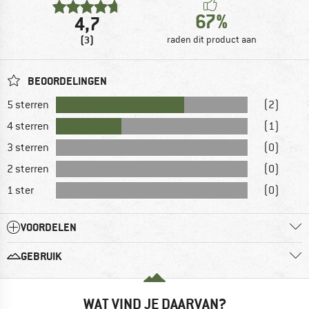
67%
4,7
(3)
raden dit product aan
BEOORDELINGEN
5 sterren
(2)
4 sterren
(1)
3 sterren
(0)
2 sterren
(0)
1 ster
(0)
VOORDELEN
GEBRUIK
WAT VIND JE DAARVAN?