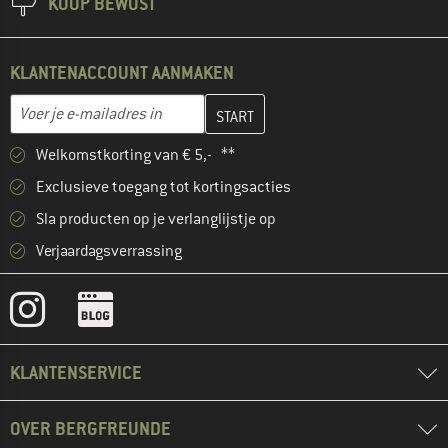
KOOP BEWUST
KLANTENACCOUNT AANMAKEN
Vul je e-mailadres hier in en maak in de volgende stap je klanten
E-mailadres
Welkomstkorting van € 5,- **
Exclusieve toegang tot kortingsacties
Sla producten op je verlanglijstje op
Verjaardagsverrassing
KLANTENSERVICE
OVER BERGFREUNDE