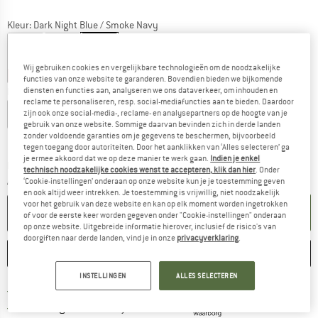
Kleur:
Dark Night Blue / Smoke Navy
Wij gebruiken cookies en vergelijkbare technologieën om de noodzakelijke
-45%
-45%
-45%
functies van onze website te garanderen. Bovendien bieden we bijkomende
Kies een maat:
diensten en functies aan, analyseren we ons dataverkeer, om inhouden en
reclame te personaliseren, resp. social-mediafuncties aan te bieden. Daardoor
S
M
L
XL
XXL
3XL
4XL
5XL
zijn ook onze social-media-, reclame- en analysepartners op de hoogte van je
gebruik van onze website. Sommige daarvan bevinden zich in derde landen
zonder voldoende garanties om je gegevens te beschermen, bijvoorbeeld
Maattabel
tegen toegang door autoriteiten. Door het aanklikken van ‘Alles selecteren’ ga
je ermee akkoord dat we op deze manier te werk gaan.
Indien je enkel
De link wordt geopend in een infovak en bevat le
Levertijd: 3-5 werkdagen
technisch noodzakelijke cookies wenst te accepteren, klik dan hier
. Onder
Aantal:
‘Cookie-instellingen’ onderaan op onze website kun je je toestemming geven
en ook altijd weer intrekken. Je toestemming is vrijwillig, niet noodzakelijk
voor het gebruik van deze website en kan op elk moment worden ingetrokken
IN DE WINKELMAND
of voor de eerste keer worden gegeven onder "Cookie-instellingen" onderaan
op onze website. Uitgebreide informatie hierover, inclusief de risico's van
doorgiften naar derde landen, vind je in onze
privacyverklaring
.
ONTHOUDEN
VERGELIJKEN
INSTELLINGEN
ALLES SELECTEREN
Vind hier de verzendinform
Gratis verzending vanaf € 69 (NL)
Vind de betalingsinformatie hier! Opent
100 dagen bedenktijd