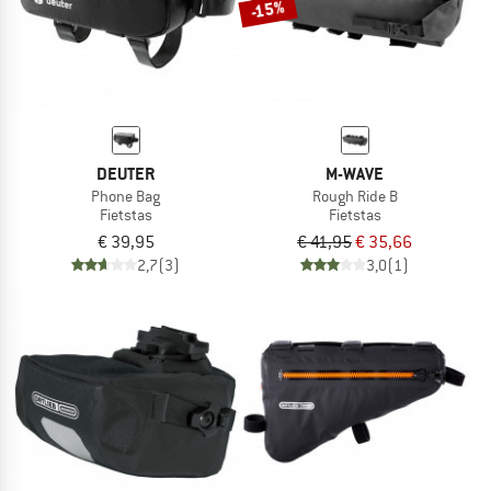
-15%
DEUTER
M-WAVE
Phone Bag
Rough Ride B
Fietstas
Fietstas
€ 39,95
€ 41,95
€ 35,66
2,7
(3)
3,0
(1)