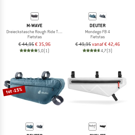
M-WAVE
DEUTER
Dreieckstasche Rough Ride Triangle Black Series
Mondego FB 4
Fietstas
Fietstas
€ 44,95
€ 35,96
€ 49,95
vanaf € 42,46
5,0
(1)
4,7
(3)
tot -15%