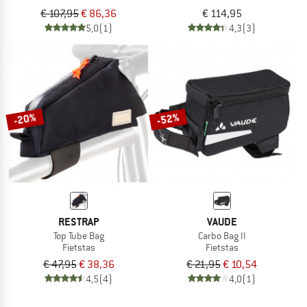
€ 107,95
€ 86,36
€ 114,95
5,0
(1)
4,3
(3)
-20%
-52%
RESTRAP
VAUDE
Top Tube Bag
Carbo Bag II
Fietstas
Fietstas
€ 47,95
€ 38,36
€ 21,95
€ 10,54
4,5
(4)
4,0
(1)