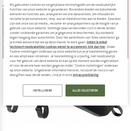
Wij gebruiken cookies en vergelijkbare technologieën om de noodzakelijke
functies van onze website te garanderen. Bovendien bieden we bijkomende
diensten en functies aan, analyseren we ons dataverkeer, om inhouden en
reclame te personaliseren, resp. social-mediafuncties aan te bieden. Daardoor
zijn ook onze social-media-, reclame- en analysepartners op de hoogte van je
gebruik van onze website. Sommige daarvan bevinden zich in derde landen
zonder voldoende garanties om je gegevens te beschermen, bijvoorbeeld
tegen toegang door autoriteiten. Door het aanklikken van ‘Alles selecteren’ ga
je ermee akkoord dat we op deze manier te werk gaan.
Indien je enkel
technisch noodzakelijke cookies wenst te accepteren, klik dan hier
. Onder
‘Cookie-instellingen’ onderaan op onze website kun je je toestemming geven
en ook altijd weer intrekken. Je toestemming is vrijwillig, niet noodzakelijk
voor het gebruik van deze website en kan op elk moment worden ingetrokken
De zomersale gaat verder
of voor de eerste keer worden gegeven onder "Cookie-instellingen" onderaan
op onze website. Uitgebreide informatie hierover, inclusief de risico's van
NU TOT MAAR LIEFST -50%
doorgiften naar derde landen, vind je in onze
privacyverklaring
.
NAAR DE SALE
INSTELLINGEN
ALLES SELECTEREN