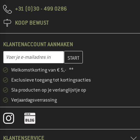
+31 (0)30 - 499 0286
KOOP BEWUST
KLANTENACCOUNT AANMAKEN
Vul je e-mailadres hier in en maak in de volgende stap je klanten
E-mailadres
Welkomstkorting van € 5,- **
Exclusieve toegang tot kortingsacties
Sla producten op je verlanglijstje op
Verjaardagsverrassing
KLANTENSERVICE