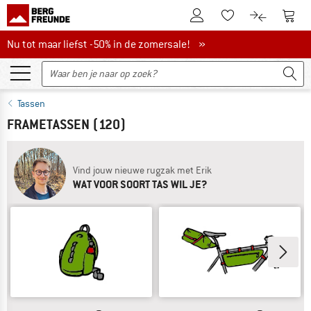
De klantenaccount
Naar
Naar de verlanglijs
Naar de pro
Nu tot maar liefst -50% in de zomersale!
Nu tot maar liefst -50% in de zomersale! »
Tassen
FRAMETASSEN
(120)
Vind jouw nieuwe rugzak met Erik
WAT VOOR SOORT TAS WIL JE?