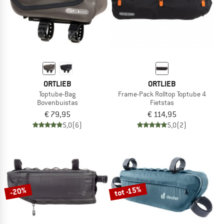
ORTLIEB
ORTLIEB
Toptube-Bag
Frame-Pack Rolltop Toptube 4
Bovenbuistas
Fietstas
€ 79,95
€ 114,95
5,0
(6)
5,0
(2)
tot -15%
-20%