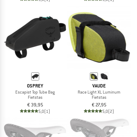
OSPREY
VAUDE
Escapist Top Tube Bag
Race Light XL Luminum
Fietstas
Fietstas
€ 39,95
€ 27,95
5,0
(1)
5,0
(2)