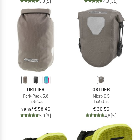
5,0
(1)
4,8
(11)
ORTLIEB
ORTLIEB
Fork-Pack 5,8
Micro 0,5
Fietstas
Fietstas
vanaf € 58,46
€ 30,56
5,0
(3)
4,8
(5)