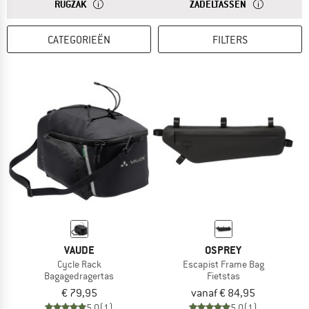
ANTWOORD
EEN RUGZAK IS UITERST GESCHIKT VOOR KORTE FIETS
ANTWOORD
EEN ZADELTAS 
RUGZAK
ZADELTASSEN
CATEGORIEËN
FILTERS
VAUDE
OSPREY
Cycle Rack
Escapist Frame Bag
Bagagedragertas
Fietstas
€ 79,95
vanaf € 84,95
5,0
(1)
5,0
(1)