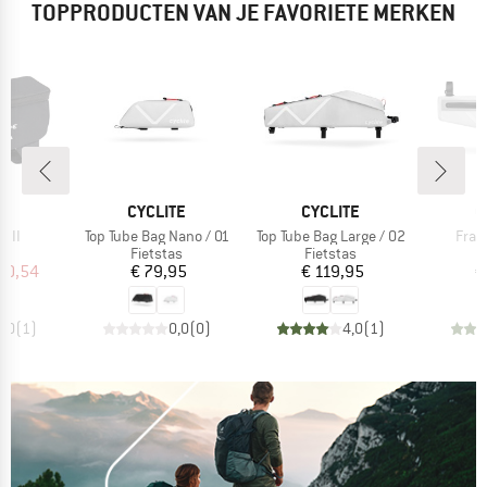
TOPPRODUCTEN VAN JE FAVORIETE MERKEN
MERK
MERK
M
E
CYCLITE
CYCLITE
C
Artikel
Artikel
Artik
g II
Top Tube Bag Nano / 01
Top Tube Bag Large / 02
Fram
tgroep
Productgroep
Productgroep
P
as
Fietstas
Fietstas
F
ijs
rlaagde prijs
Prijs
Prijs
10,54
€ 79,95
€ 119,95
€
4,0
(
1
)
0,0
(
0
)
4,0
(
1
)