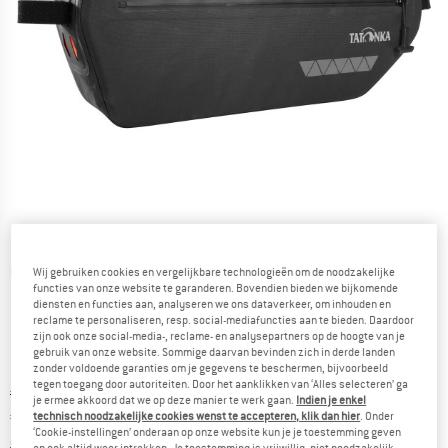
Gedetailleerde foto's
Wij gebruiken cookies en vergelijkbare technologieën om de noodzakelijke
functies van onze website te garanderen. Bovendien bieden we bijkomende
diensten en functies aan, analyseren we ons dataverkeer, om inhouden en
reclame te personaliseren, resp. social-mediafuncties aan te bieden. Daardoor
zijn ook onze social-media-, reclame- en analysepartners op de hoogte van je
gebruik van onze website. Sommige daarvan bevinden zich in derde landen
zonder voldoende garanties om je gegevens te beschermen, bijvoorbeeld
tegen toegang door autoriteiten. Door het aanklikken van ‘Alles selecteren’ ga
Oorspronkelijke prijs :
Prijs:
€
74,95
je ermee akkoord dat we op deze manier te werk gaan.
Indien je enkel
€
63,71
technisch noodzakelijke cookies wenst te accepteren, klik dan hier
. Onder
incl. BTW
‘Cookie-instellingen’ onderaan op onze website kun je je toestemming geven
Informatie over de verzendkosten. Opent in een infov
excl. Verzendkosten
en ook altijd weer intrekken. Je toestemming is vrijwillig, niet noodzakelijk