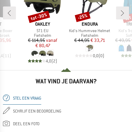
tot -30%
tot
-25%
Korting
Korting
Kort
K
MERK
MERK
ME
T
OAKLEY
ENDURA
TR
Artikel
Artikel
Artikel
e Boxer
ST1 EU
Kid's Hummvee Helmet
Kid's Tr
oep
Productgroep
Productgroep
Pro
rbroek
Fietshelm
Fietshelm
Sof
ijs
rlaagde prijs
Prijs
Verlaagde prijs
Prijs
Verlaagde prijs
 35,96
€ 114,95
vanaf
€ 44,95
€ 33,71
€ 49,95
€ 80,47
,4
(
11
)
0,0
(
0
)
4,0
(
2
)
WAT VIND JE DAARVAN?
STEL EEN VRAAG
SCHRIJF EEN BEOORDELING
DEEL EEN FOTO