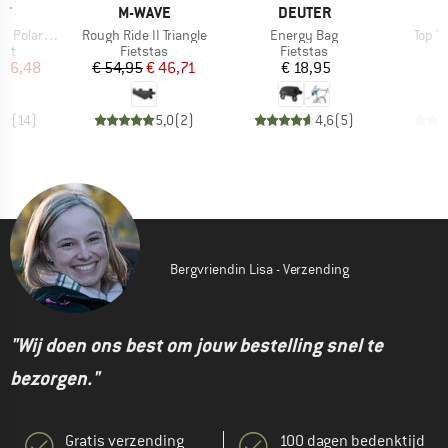
MERK
MERK
M
IT
M-WAVE
DEUTER
C
Artikel
Artikel
Artike
tec Jacket
Rough Ride II Triangle
Energy Bag
Top T
groep
Productgroep
Productgroep
P
est
Fietstas
Fietstas
F
ijs
rlaagde prijs
Prijs
Verlaagde prijs
Prijs
 76,48
€ 54,95
€ 46,71
€ 18,95
€
,7
(
14
)
5,0
(
2
)
4,6
(
5
)
Bergvriendin Lisa - Verzending
"Wij doen ons best om jouw bestelling snel te
bezorgen."
Gratis verzending
100 dagen bedenktijd