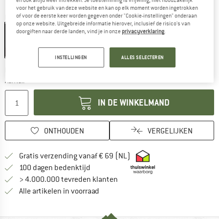
voor het gebruik van deze website en kan op elk moment worden ingetrokken
of voor de eerste keer worden gegeven onder "Cookie-instellingen" onderaan
Kleur:
Black
op onze website. Uitgebreide informatie hierover, inclusief de risico's van
doorgiften naar derde landen, vind je in onze
privacyverklaring
.
-15%
INSTELLINGEN
ALLES SELECTEREN
De link wordt geopend in een infovak en bevat le
Levertijd: 3-5 werkdagen
Aantal:
IN DE WINKELMAND
ONTHOUDEN
VERGELIJKEN
Vind hier de verzendinform
Gratis verzending vanaf € 69 (NL)
Vind de betalingsinformatie hier! Opent
100 dagen bedenktijd
> 4.000.000 tevreden klanten
Alle artikelen in voorraad