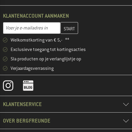
KLANTENACCOUNT AANMAKEN
Vul je e-mailadres hier in en maak in de volgende stap je klanten
E-mailadres
Welkomstkorting van € 5,- **
Exclusieve toegang tot kortingsacties
Sla producten op je verlanglijstje op
Verjaardagsverrassing
KLANTENSERVICE
OVER BERGFREUNDE