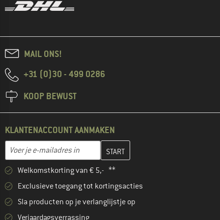
MAIL ONS!
+31 (0)30 - 499 0286
KOOP BEWUST
KLANTENACCOUNT AANMAKEN
Vul je e-mailadres hier in en maak in de volgende stap je klanten
E-mailadres
Welkomstkorting van € 5,- **
Exclusieve toegang tot kortingsacties
Sla producten op je verlanglijstje op
Verjaardagsverrassing