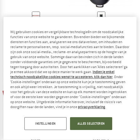
BERGFREUNDE
BASIC NATURE
Lashing Strap Bergfreunde
Zahlenschloss mit Drahtseil
Wij gebruiken cookies en vergelijkbare technologieën om de noodzakelijke
Bagageslot
functies van onze website te garanderen. Bovendien bieden we bijkomende
diensten en functies aan, analyseren we ons dataverkeer, om inhouden en
€ 6,00
vanaf € 3,60
€ 16,95
€ 14,41
reclame te personaliseren, resp. social-mediafuncties aan te bieden. Daardoor
5,0
(4)
3,3
(3)
zijn ook onze social-media-, reclame- en analysepartners op de hoogte van je
gebruik van onze website. Sommige daarvan bevinden zich in derde landen
zonder voldoende garanties om je gegevens te beschermen, bijvoorbeeld
tegen toegang door autoriteiten. Door het aanklikken van ‘Alles selecteren’ ga
je ermee akkoord dat we op deze manier te werk gaan.
Indien je enkel
technisch noodzakelijke cookies wenst te accepteren, klik dan hier
. Onder
‘Cookie-instellingen’ onderaan op onze website kun je je toestemming geven
en ook altijd weer intrekken. Je toestemming is vrijwillig, niet noodzakelijk
-50%
voor het gebruik van deze website en kan op elk moment worden ingetrokken
of voor de eerste keer worden gegeven onder "Cookie-instellingen" onderaan
op onze website. Uitgebreide informatie hierover, inclusief de risico's van
doorgiften naar derde landen, vind je in onze
privacyverklaring
.
INSTELLINGEN
ALLES SELECTEREN
STOIC
OSPREY