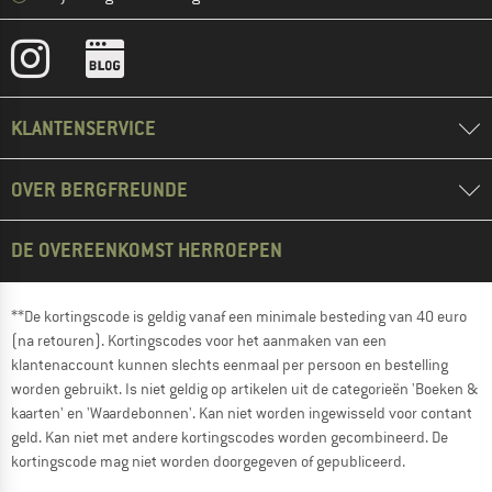
KLANTENSERVICE
OVER BERGFREUNDE
DE OVEREENKOMST HERROEPEN
**De kortingscode is geldig vanaf een minimale besteding van 40 euro
(na retouren). Kortingscodes voor het aanmaken van een
klantenaccount kunnen slechts eenmaal per persoon en bestelling
worden gebruikt. Is niet geldig op artikelen uit de categorieën 'Boeken &
kaarten' en 'Waardebonnen'. Kan niet worden ingewisseld voor contant
geld. Kan niet met andere kortingscodes worden gecombineerd. De
kortingscode mag niet worden doorgegeven of gepubliceerd.