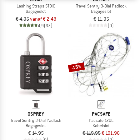
Lashing Straps STOIC
Travel Sentry 3-Dial Padlock
Bagageslot
Bagageslot
€ 4,95
vanaf € 2,48
€ 11,95
4,9
(37)
(0)
-15%
OSPREY
PACSAFE
Travel Sentry 3-Dial Padlock
Pacsafe 120L
Bagageslot
Kabelslot
€ 14,95
€ 119,95
€ 101,96
(0)
(0)