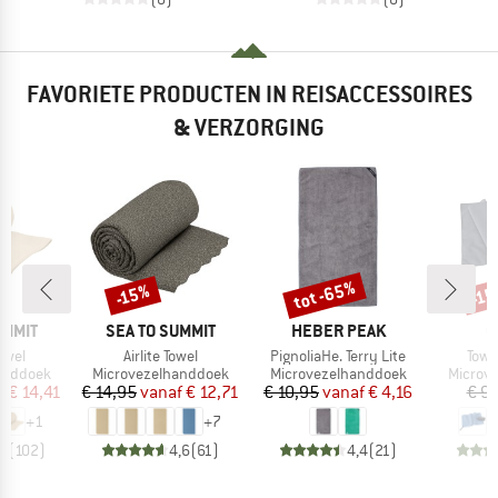
FAVORIETE PRODUCTEN IN REISACCESSOIRES
& VERZORGING
tot -65%
-15%
-1
Korting
Korting
Kort
MERK
MERK
M
UMMIT
SEA TO SUMMIT
HEBER PEAK
C
Artikel
Artikel
Artik
owel
Airlite Towel
PignoliaHe. Terry Lite
Towel
p
Productgroep
Productgroep
Produc
anddoek
Microvezelhanddoek
Microvezelhanddoek
Microv
ijs
rlaagde prijs
Prijs
Verlaagde prijs
Prijs
Verlaagde prijs
f
€ 14,41
€ 14,95
vanaf
€ 12,71
€ 10,95
vanaf
€ 4,16
€ 9
+
1
+
7
,7
(
102
)
4,6
(
61
)
4,4
(
21
)