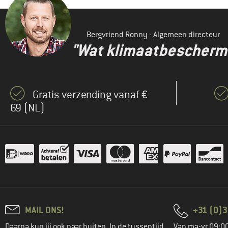
Bergvriend Ronny - Algemeen directeur
"Wat klimaatbeschermin
Gratis verzending vanaf €
69 (NL)
MAIL ONS!
+31 (0)3
Daarna kun jij ook naar buiten. In de tussentijd
Van ma-vr 09:00