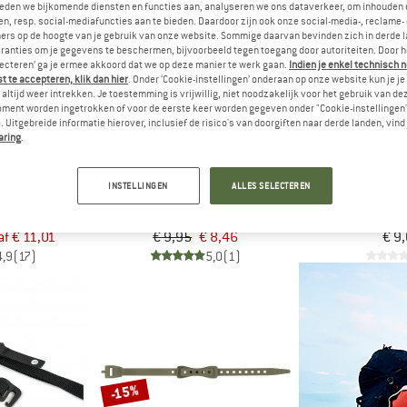
eden we bijkomende diensten en functies aan, analyseren we ons dataverkeer, om inhouden 
n, resp. social-mediafuncties aan te bieden. Daardoor zijn ook onze social-media-, reclame-
ers op de hoogte van je gebruik van onze website. Sommige daarvan bevinden zich in derde 
-15%
ranties om je gegevens te beschermen, bijvoorbeeld tegen toegang door autoriteiten. Door h
lecteren’ ga je ermee akkoord dat we op deze manier te werk gaan.
Indien je enkel technisch 
 te accepteren, klik dan hier
. Onder ‘Cookie-instellingen’ onderaan op onze website kun je 
altijd weer intrekken. Je toestemming is vrijwillig, niet noodzakelijk voor het gebruik van d
oment worden ingetrokken of voor de eerste keer worden gegeven onder "Cookie-instellingen
 Uitgebreide informatie hierover, inclusief de risico's van doorgiften naar derde landen, vind 
aring
.
UMMIT
TATONKA
DEU
INSTELLINGEN
ALLES SELECTEREN
y Strap With Hook
Riemen ST
Modular G
Kampeeracessoires
Materiaa
f € 11,01
€ 9,95
€ 8,46
€ 9
4,9
(17)
5,0
(1)
-15%