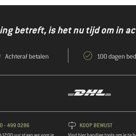
g betreft, is het nu tijd om in ac
Achteraf betalen
100 dagen bed
0 - 499 0286
KOOP BEWUST
-17:00 uur staan we voor je
Vind hier handige tools om je te h