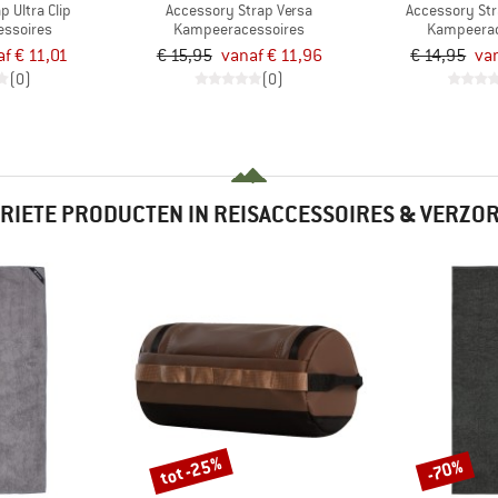
 Ultra Clip
Accessory Strap Versa
Accessory Str
ssoires
Kampeeracessoires
Kampeerac
f € 11,01
€ 15,95
vanaf € 11,96
€ 14,95
van
(0)
(0)
RIETE PRODUCTEN IN REISACCESSOIRES & VERZO
tot -25%
-70%
Korting
Korting