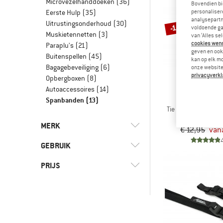
Microvezelhanddoeken
(36)
Bovendien bi
personalisere
Eerste Hulp
(35)
analysepartn
Uitrustingsonderhoud
(30)
-15%
voldoende ga
Muskietennetten
(3)
van ‘Alles se
cookies wenst
Paraplu's
(21)
geven en ook 
Buitenspellen
(45)
kan op elk m
Bagagebeveiliging
(6)
onze website.
privacyverkl
Opbergboxen
(8)
Autoaccessoires
(14)
SEA TO S
Spanbanden
(13)
Tie Down Accessor
MERK
€ 12,95
vana
GEBRUIK
PRIJS
(6)
Bikepacking
(10)
Dagelijks leven
(2)
Deuter
(6)
Fietsen
(4)
Exped
-
(9)
Kamperen
(1)
Matador