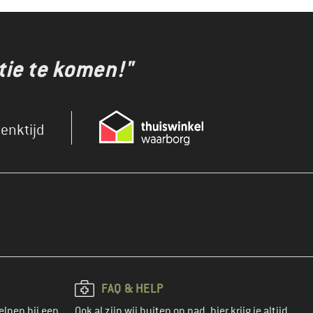
tie te komen!"
enktijd
FAQ & HELP
elpen bij een
Ook al zijn wij buiten op pad, hier krijg je altijd