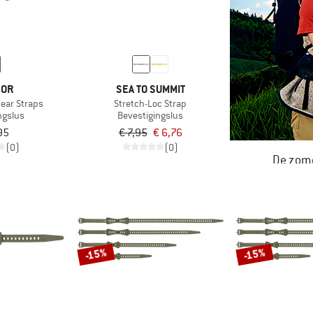
DOR
SEA TO SUMMIT
Gear Straps
Stretch-Loc Strap
ngslus
Bevestigingslus
95
€ 7,95
€ 6,76
(0)
(0)
De zome
NU TOT MA
-15%
-15%