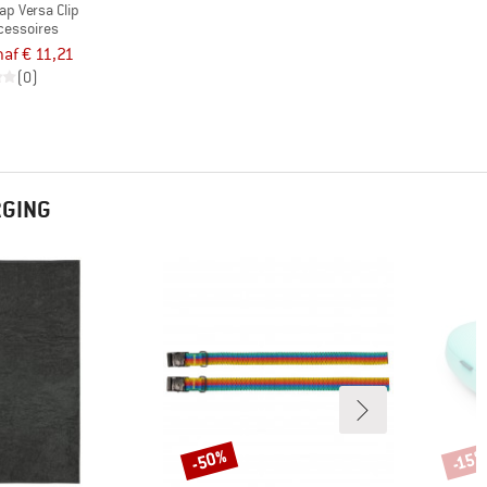
ap Versa Clip
essoires
af € 11,21
(0)
RGING
-50%
-15
Korting
Korti