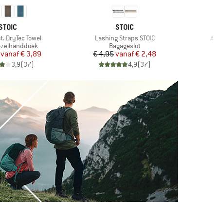
MERK
MERK
STOIC
STOIC
Artikel
Art
t. DryTec Towel
Lashing Straps STOIC
Ae
tgroep
Productgroep
ezelhanddoek
Bagageslot
Prijs
Verlaagde prijs
Prijs
Verlaagde prijs
vanaf
€ 3,89
€ 4,95
vanaf
€ 2,48
3,9
(
37
)
4,9
(
37
)