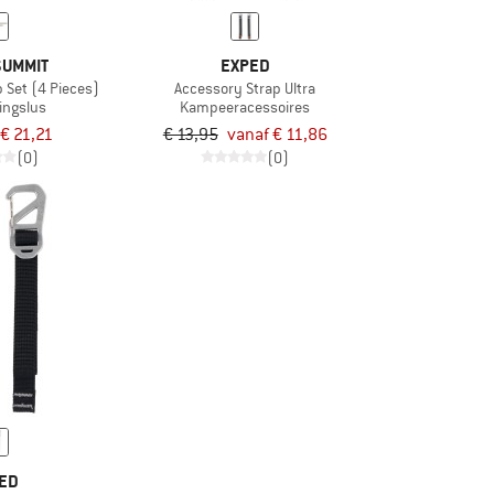
SUMMIT
EXPED
p Set (4 Pieces)
Accessory Strap Ultra
ingslus
Kampeeracessoires
€ 21,21
€ 13,95
vanaf € 11,86
(0)
(0)
ED