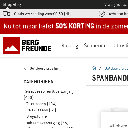
Naar
Shop
Blog
Vraag het a
Gratis verzending vanaf € 69 (NL)
Achteraf b
Nu tot maar liefst -50% in de zomersale!
Kleding
Schoenen
Uitrust
Startpagina
Outdooruitrusting
/
Outdooruitrus
SPANBAN
CATEGORIEËN
Reisaccessoires & verzorging
(400)
Toilettassen
(104)
Reiskussens
(63)
Drogisterij &
lichaamsverzorging
(25)
Wij gebruike