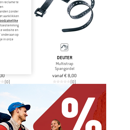
en reclame te
 en
landen zonder
et aanklikken
noodzakelijke
je toestemming
eze website en
" onderaan op
je in onze
TER
DEUTER
ear Strap
Multistrap
lslinge
Spangordel
,00
vanaf € 8,00
(0)
(0)