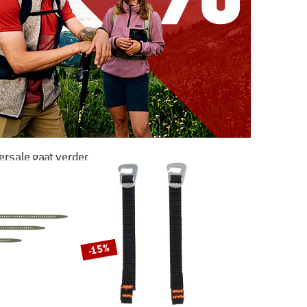
rsale gaat verder
AR LIEFST -50%
NAAR DE SALE
-15%