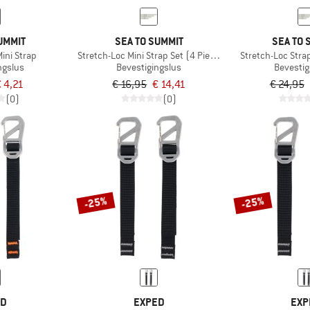
UMMIT
SEA TO SUMMIT
SEA TO 
ini Strap
Stretch-Loc Mini Strap Set (4 Pieces)
Stretch-Loc Stra
ngslus
Bevestigingslus
Bevestig
 4,21
€ 16,95
€ 14,41
€ 24,95
(0)
(0)
-25%
-25%
ED
EXPED
EXP