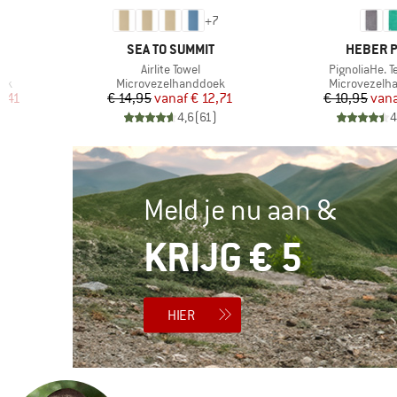
1
+
7
MERK
MERK
T
SEA TO SUMMIT
HEBER 
Artikel
Artikel
Airlite Towel
PignoliaHe. T
Productgroep
Productgroe
ek
Microvezelhanddoek
Microvezelh
de prijs
Prijs
Verlaagde prijs
Pr
Ve
4,41
€ 14,95
vanaf
€ 12,71
€ 10,95
van
2
)
4,6
(
61
)
4
Meld je nu aan &
KRIJG € 5
HIER