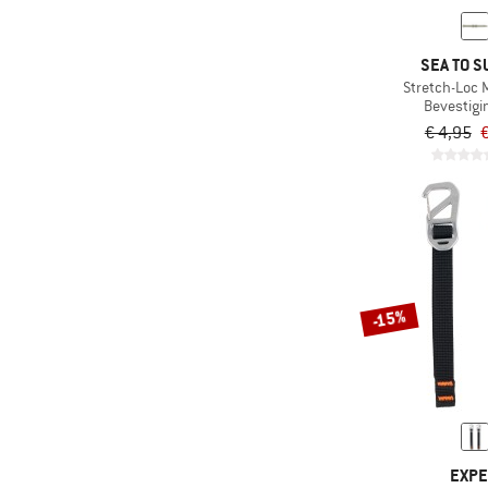
SEA TO S
Stretch-Loc M
Bevestigi
€ 4,95
€
-15%
EXP