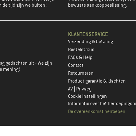
n de tijd zijn we buiten!
bewuste aankoopbeslissing.
KLANTENSERVICE
Verzending & betaling
account aan
Bestelstatus
FAQs & Help
ag gedachten uit - We zijn
Contact
je mening!
Retourneren
Product garantie & klachten
|
AV
Privacy
Cookie instellingen
Informatie over het herroepingsr
De overeenkomst herroepen