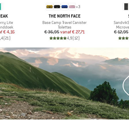
+
3
MERK
PEAK
THE NORTH FACE
Artikel
Artikel
erry Lite
Base Camp Travel Canister
SandvikS
p
Productgroep
Produc
anddoek
Toilettas
Microv
ijs
rlaagde prijs
Prijs
Verlaagde prijs
af
€ 4,16
€ 36,95
vanaf
€ 27,71
€ 12,95
,4
(
21
)
4,9
(
12
)