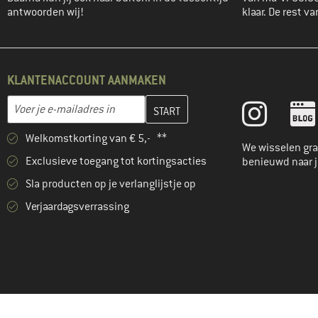
antwoorden wij!
klaar. De rest va
KLANTENACCOUNT AANMAKEN
Vul je e-mailadres hier in en maak in de volgende stap je klanten
E-mailadres
Welkomstkorting van € 5,- **
We wisselen gra
Exclusieve toegang tot kortingsacties
benieuwd naar 
Sla producten op je verlanglijstje op
Verjaardagsverrassing