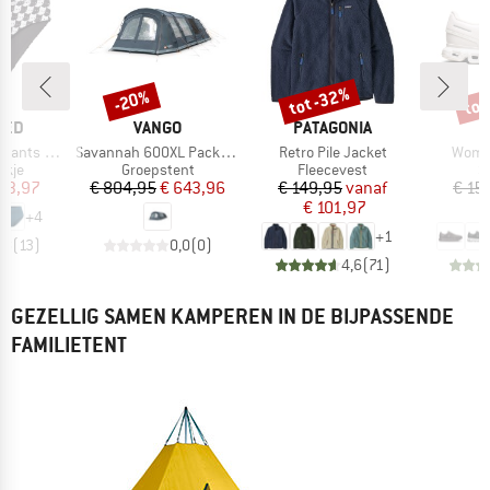
tot -32%
tot
-20%
Korting
Korting
Kort
MERK
MERK
TED
VANGO
PATAGONIA
Artikel
Artikel
Artike
ts Slite
Savannah 600XL Package
Retro Pile Jacket
Women
roep
Productgroep
Productgroep
P
ekje
Groepstent
Fleecevest
S
ijs
rlaagde prijs
Prijs
Verlaagde prijs
Prijs
Verlaagde prijs
 23,97
€ 804,95
€ 643,96
€ 149,95
vanaf
€ 15
€ 101,97
€
+
4
+
1
,8
(
13
)
0,0
(
0
)
4,6
(
71
)
GEZELLIG SAMEN KAMPEREN IN DE BIJPASSENDE
FAMILIETENT