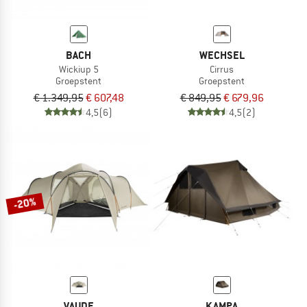
BACH
WECHSEL
Wickiup 5
Cirrus
Groepstent
Groepstent
€ 1.349,95
€ 607,48
€ 849,95
€ 679,96
4,5
(6)
4,5
(2)
-20%
VAUDE
KAMPA