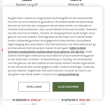
Badawi Long 6P
Wildrest 06
Groepstent
Groepstent
€ 1.249,95
€ 999,96
€ 998,95
Wij gebruiken cookies en vergelijkbare technologieën om de noodzakelijke
4,0
(1)
(0)
functies van onze website te garanderen. Bovendien bieden we bijkomende
diensten en functies aan, analyseren we ons dataverkeer, om inhouden en
reclame te personaliseren, resp. social-mediafuncties aan te bieden. Daardoor
zijn ook onze social-media-, reclame- en analysepartners op de hoogte van je
gebruik van onze website. Sommige daarvan bevinden zich in derde landen
zonder voldoende garanties om je gegevens te beschermen, bijvoorbeeld
tegen toegang door autoriteiten. Door het aanklikken van ‘Alles selecteren’ ga
je ermee akkoord dat we op deze manier te werk gaan.
Indien je enkel
-38%
-15%
technisch noodzakelijke cookies wenst te accepteren, klik dan hier
. Onder
‘Cookie-instellingen’ onderaan op onze website kun je je toestemming geven
en ook altijd weer intrekken. Je toestemming is vrijwillig, niet noodzakelijk
voor het gebruik van deze website en kan op elk moment worden ingetrokken
of voor de eerste keer worden gegeven onder "Cookie-instellingen" onderaan
op onze website. Uitgebreide informatie hierover, inclusief de risico's van
doorgiften naar derde landen, vind je in onze
privacyverklaring
.
BIG AGNES
ROBENS
INSTELLINGEN
ALLES SELECTEREN
Gold Camp 5 Tarp
Paso Flex 5
Groepstent
Groepstent
€ 329,95
€ 204,57
€ 579,95
€ 492,96
(0)
(0)