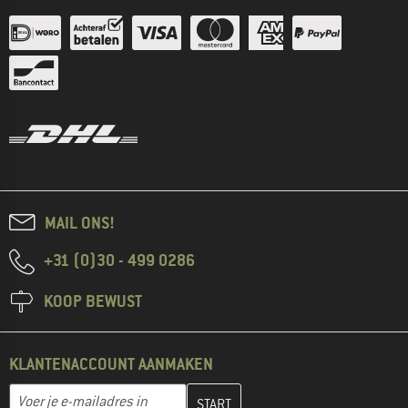
MAIL ONS!
+31 (0)30 - 499 0286
KOOP BEWUST
KLANTENACCOUNT AANMAKEN
Vul je e-mailadres hier in en maak in de volgende stap je klanten
E-mailadres