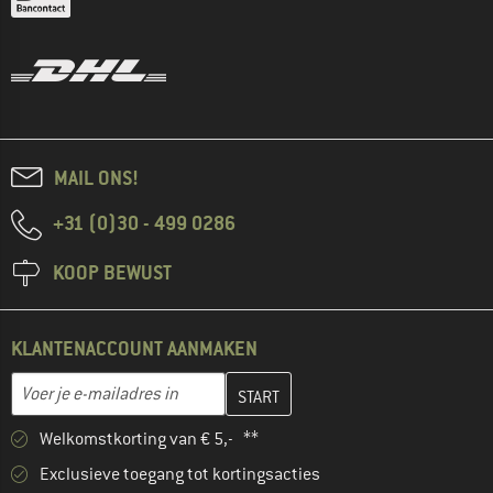
MAIL ONS!
+31 (0)30 - 499 0286
KOOP BEWUST
KLANTENACCOUNT AANMAKEN
Vul je e-mailadres hier in en maak in de volgende stap je klanten
E-mailadres
Welkomstkorting van € 5,- **
Exclusieve toegang tot kortingsacties