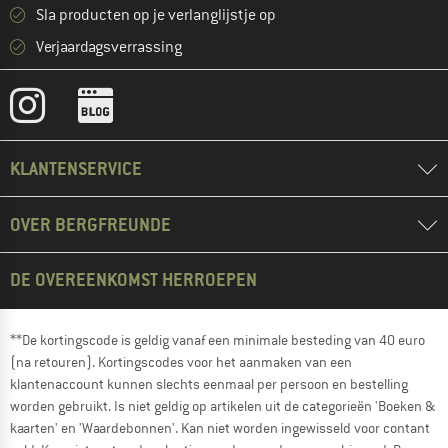
Sla producten op je verlanglijstje op
Verjaardagsverrassing
KLANTENSERVICE
OVER BERGFREUNDE
DE OVEREENKOMST HERROEPEN
**De kortingscode is geldig vanaf een minimale besteding van 40 euro
(na retouren). Kortingscodes voor het aanmaken van een
klantenaccount kunnen slechts eenmaal per persoon en bestelling
worden gebruikt. Is niet geldig op artikelen uit de categorieën 'Boeken &
kaarten' en 'Waardebonnen'. Kan niet worden ingewisseld voor contant