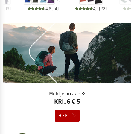
+
5
,7
(
13
)
4,6
(
14
)
4,9
(
22
)
Meld je nu aan &
KRIJG € 5
HIER