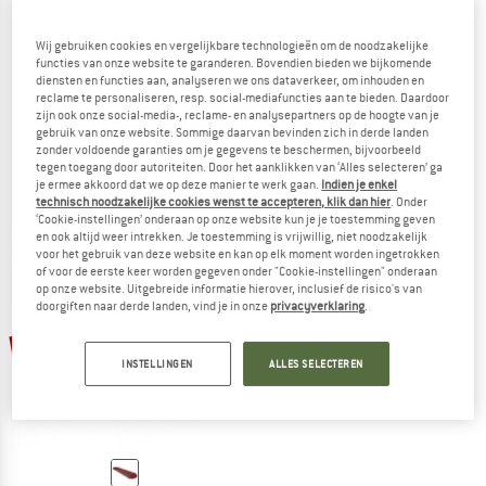
Wij gebruiken cookies en vergelijkbare technologieën om de noodzakelijke
functies van onze website te garanderen. Bovendien bieden we bijkomende
diensten en functies aan, analyseren we ons dataverkeer, om inhouden en
SEA TO SUMMIT
COCOON
reclame te personaliseren, resp. social-mediafuncties aan te bieden. Daardoor
Silk Blend Sleeping Bag Liner Mummy
MummyLiner Silk
zijn ook onze social-media-, reclame- en analysepartners op de hoogte van je
Reisslaapzak
Reisslaapzak
gebruik van onze website. Sommige daarvan bevinden zich in derde landen
zonder voldoende garanties om je gegevens te beschermen, bijvoorbeeld
€ 109,95
€ 93,46
€ 109,95
€ 91,26
tegen toegang door autoriteiten. Door het aanklikken van ‘Alles selecteren’ ga
5,0
(3)
4,6
(34)
je ermee akkoord dat we op deze manier te werk gaan.
Indien je enkel
technisch noodzakelijke cookies wenst te accepteren, klik dan hier
. Onder
‘Cookie-instellingen’ onderaan op onze website kun je je toestemming geven
en ook altijd weer intrekken. Je toestemming is vrijwillig, niet noodzakelijk
voor het gebruik van deze website en kan op elk moment worden ingetrokken
of voor de eerste keer worden gegeven onder "Cookie-instellingen" onderaan
op onze website. Uitgebreide informatie hierover, inclusief de risico's van
doorgiften naar derde landen, vind je in onze
privacyverklaring
.
-15%
INSTELLINGEN
ALLES SELECTEREN