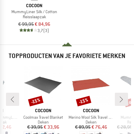
COCOON
MummyLiner Silk / Cotton
Reisslaapzak
€ 99,95
€ 84,96
3,7
(3)
TOPPRODUCTEN VAN JE FAVORIETE MERKEN
tot
-15%
-15%
Korting
Korting
Kort
MERK
MERK
M
ON
COCOON
COCOON
C
Artikel
Artikel
Artikel
mmyLiner
Coolmax Travel Blanket
Merino Wool Silk Travel Blanket
MummyL
roep
Productgroep
Productgroep
Pro
pzak
Deken
Deken
Rei
ijs
rlaagde prijs
Prijs
Verlaagde prijs
Prijs
Verlaagde prijs
 42,46
€ 39,95
€ 33,96
€ 89,95
€ 76,46
€ 28,95