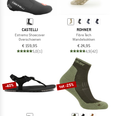
CASTELLI
ROHNER
Estremo Shoecover
Fibre Tech
Overschoenen
Wandelsokken
€ 159,95
€ 24,95
5,0
(1)
4,9
(42)
tot -25%
-40%