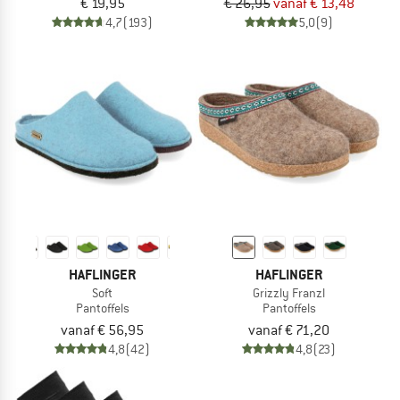
€ 19,95
€ 26,95
vanaf € 13,48
4,7
(193)
5,0
(9)
HAFLINGER
HAFLINGER
Soft
Grizzly Franzl
Pantoffels
Pantoffels
vanaf € 56,95
vanaf € 71,20
4,8
(42)
4,8
(23)