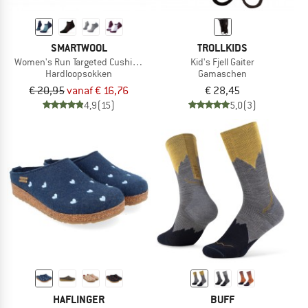
SMARTWOOL
TROLLKIDS
Women's Run Targeted Cushion Low Ankle
Kid's Fjell Gaiter
Hardloopsokken
Gamaschen
€ 20,95
vanaf € 16,76
€ 28,45
4,9
(15)
5,0
(3)
HAFLINGER
BUFF