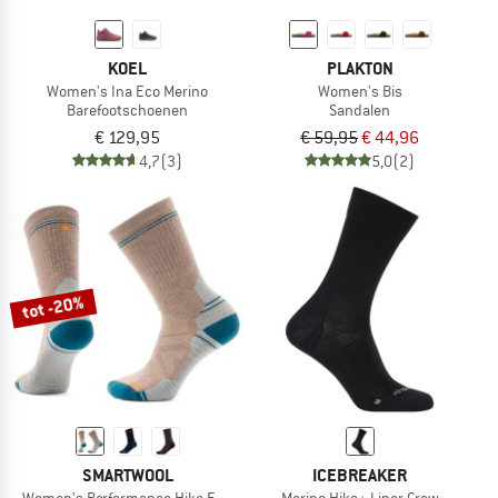
KOEL
PLAKTON
Women's Ina Eco Merino
Women's Bis
Barefootschoenen
Sandalen
€ 129,95
€ 59,95
€ 44,96
4,7
(3)
5,0
(2)
tot -20%
SMARTWOOL
ICEBREAKER
Women's Performance Hike Full Cushion Crew
Merino Hike+ Liner Crew