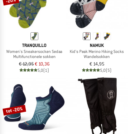
-20%
TRANQUILLO
NAMUK
Women's Sneakersocken Sedaa
Kid's Peak Merino Hiking Socks
Multifunctionele sokken
Wandelsokken
€ 12,95
€ 10,36
€ 14,95
5,0
(1)
5,0
(5)
tot -20%