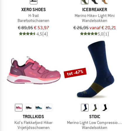
XERO SHOES
ICEBREAKER
H-Trail
Merino Hike+ Light Mini
Barefootschoenen
Wandelsokken
€ 89,95
€ 53,97
€ 26,95
vanaf € 20,21
4,5
(4)
5,0
(1)
tot -47%
TROLLKIDS
STOIC
Kid's Flekkefjord Hiker
Merino Light Low Compression Socks
Vrijetijdsschoenen
Wandelsokken