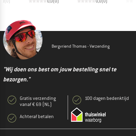
0,0
(
0
)
0,0
(
0
)
0,0
(
0
)
Bergvriend Thomas - Verzending
"Wij doen ons best om jouw bestelling snel te
bezorgen."
Gratis verzending
100 dagen bedenktijd
vanaf € 69 (NL)
Achteraf betalen