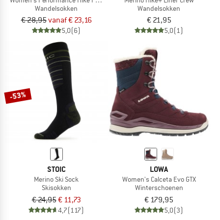
Wandelsokken
Wandelsokken
€ 28,95
vanaf € 23,16
€ 21,95
5,0
(6)
5,0
(1)
-53%
STOIC
LOWA
Merino Ski Sock
Women's Calceta Evo GTX
Skisokken
Winterschoenen
€ 24,95
€ 11,73
€ 179,95
4,7
(117)
5,0
(3)