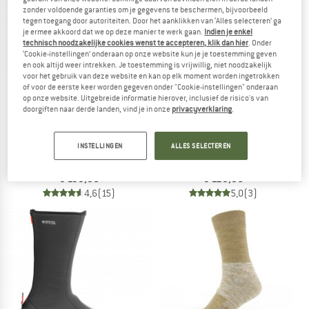
NAAR DE SALE
zonder voldoende garanties om je gegevens te beschermen, bijvoorbeeld
tegen toegang door autoriteiten. Door het aanklikken van ‘Alles selecteren’ ga
je ermee akkoord dat we op deze manier te werk gaan.
Indien je enkel
technisch noodzakelijke cookies wenst te accepteren, klik dan hier
. Onder
‘Cookie-instellingen’ onderaan op onze website kun je je toestemming geven
en ook altijd weer intrekken. Je toestemming is vrijwillig, niet noodzakelijk
voor het gebruik van deze website en kan op elk moment worden ingetrokken
of voor de eerste keer worden gegeven onder "Cookie-instellingen" onderaan
op onze website. Uitgebreide informatie hierover, inclusief de risico's van
doorgiften naar derde landen, vind je in onze
privacyverklaring
.
KOEL
CMP
INSTELLINGEN
ALLES SELECTEREN
Women's Florence
Women's Vertyx Mid Trekking Shoes 
Barefootschoenen
Wandelschoenen
€ 139,95
€ 129,95
4,6
(15)
5,0
(3)