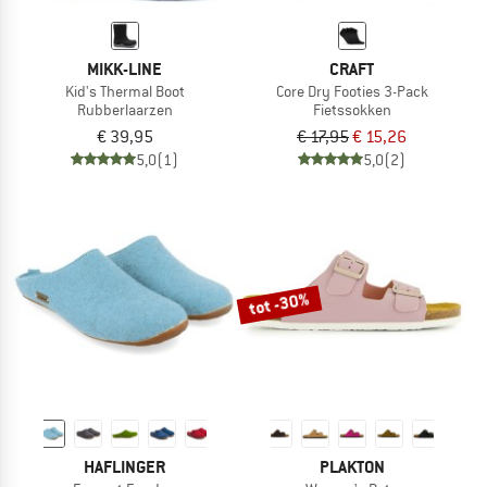
MIKK-LINE
CRAFT
Kid's Thermal Boot
Core Dry Footies 3-Pack
Rubberlaarzen
Fietssokken
€ 39,95
€ 17,95
€ 15,26
5,0
(1)
5,0
(2)
tot -30%
HAFLINGER
PLAKTON