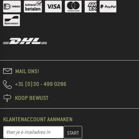
MAIL ONS!
+31 (0)30 - 499 0286
KOOP BEWUST
KLANTENACCOUNT AANMAKEN
Vul je e-mailadres hier in en maak in de volgende stap je klanten
E-mailadres