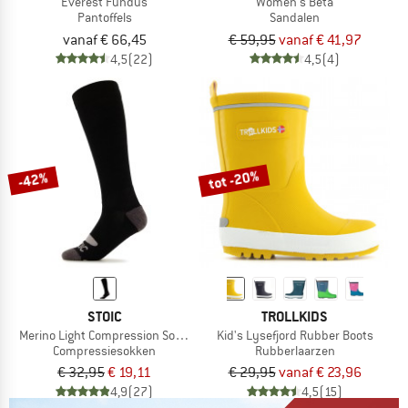
Everest Fundus
Women's Beta
Pantoffels
Sandalen
vanaf € 66,45
€ 59,95
vanaf € 41,97
4,5
(22)
4,5
(4)
tot -20%
-42%
STOIC
TROLLKIDS
Merino Light Compression Socks Warm
Kid's Lysefjord Rubber Boots
Compressiesokken
Rubberlaarzen
€ 32,95
€ 19,11
€ 29,95
vanaf € 23,96
4,9
(27)
4,5
(15)