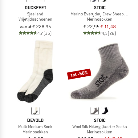
DUCKFEET
STOIC
Sjaelland
Merino Everyday Crew Sheep Socks
Vrijetijdsschoenen
Merinosokken
vanaf € 228,95
€ 22,95
€ 11,48
4,7
(35)
4,5
(26)
tot -50%
DEVOLD
STOIC
Multi Medium Sock
Wool Silk Hiking Quarter Socks
Merinosokken
Merinosokken