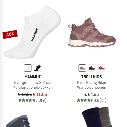
-10%
MAMMUT
TROLLKIDS
Everyday Low 3-Pack
Kid's Kjerag Hiker
Multifunctionele sokken
Wandelschoenen
€ 12,95
€ 11,66
€ 64,95
5,0
(9)
4,6
(14)