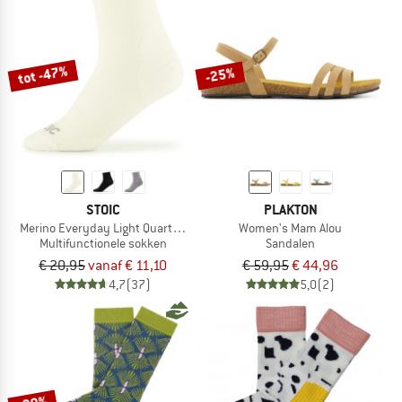
tot -47%
-25%
STOIC
PLAKTON
Merino Everyday Light Quarter Socks
Women's Mam Alou
Multifunctionele sokken
Sandalen
€ 20,95
vanaf € 11,10
€ 59,95
€ 44,96
4,7
(37)
5,0
(2)