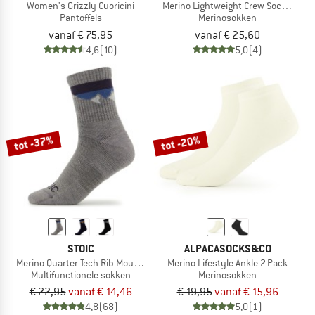
Women's Grizzly Cuoricini
Merino Lightweight Crew Sock LWC3
Pantoffels
Merinosokken
vanaf € 75,95
vanaf € 25,60
4,6
(10)
5,0
(4)
tot -37%
tot -20%
STOIC
ALPACASOCKS&CO
Merino Quarter Tech Rib Mountains Socks
Merino Lifestyle Ankle 2-Pack
Multifunctionele sokken
Merinosokken
€ 22,95
vanaf € 14,46
€ 19,95
vanaf € 15,96
4,8
(68)
5,0
(1)