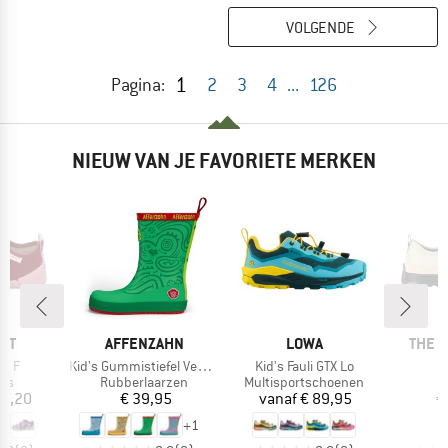
VOLGENDE
1
Pagina:
2
3
4
...
126
NIEUW VAN JE FAVORIETE MERKEN
MERK
MERK
MERK
IT
AFFENZAHN
LOWA
THE 
Artikel
Artikel
ti F
Kid's Gummistiefel Vegan Plashy
Kid's Fauli GTX Lo
tgroep
Productgroep
Productgroep
P
els
Rubberlaarzen
Multisportschoenen
S
ijs
Prijs
Prijs
33,20
€ 39,95
vanaf
€ 89,95
€
+
1