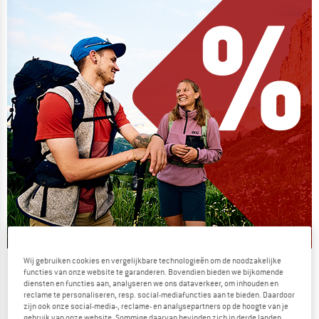
Wij gebruiken cookies en vergelijkbare technologieën om de noodzakelijke
De zomersale gaat verder
functies van onze website te garanderen. Bovendien bieden we bijkomende
diensten en functies aan, analyseren we ons dataverkeer, om inhouden en
NU TOT MAAR LIEFST -50%
reclame te personaliseren, resp. social-mediafuncties aan te bieden. Daardoor
zijn ook onze social-media-, reclame- en analysepartners op de hoogte van je
gebruik van onze website. Sommige daarvan bevinden zich in derde landen