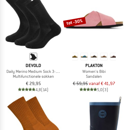
tot -30%
DEVOLD
PLAKTON
Daily Merino Medium Sock 3-Pack
Women's Bibi
Multifunctionele sokken
Sandalen
€ 29,95
€ 59,95
vanaf € 41,97
4,8
(14)
5,0
(3)