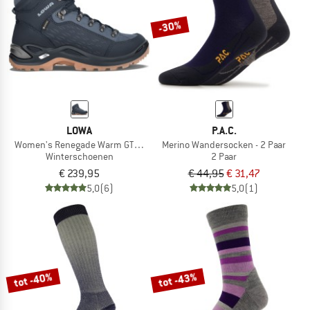
-30%
LOWA
P.A.C.
Women's Renegade Warm GTX Mid
Merino Wandersocken - 2 Paar
Winterschoenen
2 Paar
€ 239,95
€ 44,95
€ 31,47
5,0
(6)
5,0
(1)
tot -40%
tot -43%