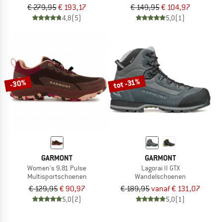
€ 279,95
€ 193,17
€ 149,95
€ 104,97
4,8
(5)
5,0
(1)
tot -31%
-30%
GARMONT
GARMONT
Women's 9.81 Pulse
Lagorai II GTX
Multisportschoenen
Wandelschoenen
€ 129,95
€ 90,97
€ 189,95
vanaf € 131,07
5,0
(2)
5,0
(1)