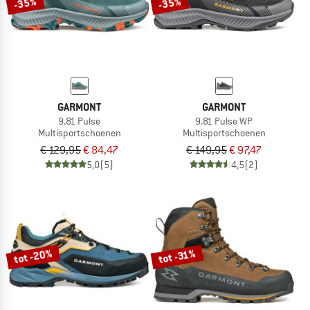
-35%
-35%
GARMONT
GARMONT
9.81 Pulse
9.81 Pulse WP
Multisportschoenen
Multisportschoenen
€ 129,95
€ 84,47
€ 149,95
€ 97,47
5,0
(5)
4,5
(2)
tot -20%
tot -31%