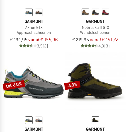
GARMONT
GARMONT
Akron GTX
Nebraska II GTX
Approachschoenen
Wandelschoenen
€ 194,95
vanaf € 155,96
€ 219,95
vanaf € 151,77
3,5
(2)
4,3
(3)
tot -10%
-53%
GARMONT
GARMONT