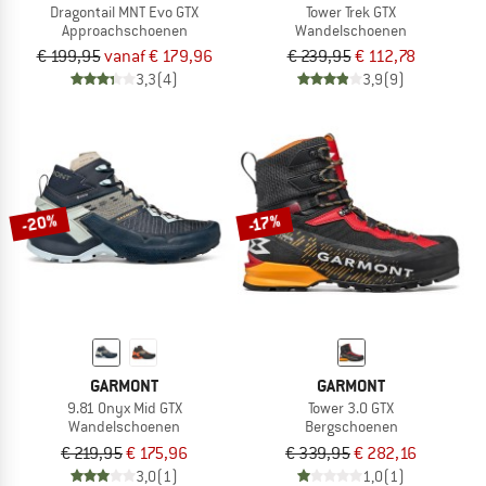
Dragontail MNT Evo GTX
Tower Trek GTX
Approachschoenen
Wandelschoenen
€ 199,95
vanaf € 179,96
€ 239,95
€ 112,78
3,3
(4)
3,9
(9)
-20%
-17%
GARMONT
GARMONT
9.81 Onyx Mid GTX
Tower 3.0 GTX
Wandelschoenen
Bergschoenen
€ 219,95
€ 175,96
€ 339,95
€ 282,16
3,0
(1)
1,0
(1)