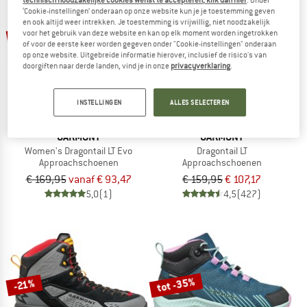
technisch noodzakelijke cookies wenst te accepteren, klik dan hier
. Onder
‘Cookie-instellingen’ onderaan op onze website kun je je toestemming geven
en ook altijd weer intrekken. Je toestemming is vrijwillig, niet noodzakelijk
tot -45%
-33%
voor het gebruik van deze website en kan op elk moment worden ingetrokken
of voor de eerste keer worden gegeven onder "Cookie-instellingen" onderaan
op onze website. Uitgebreide informatie hierover, inclusief de risico's van
doorgiften naar derde landen, vind je in onze
privacyverklaring
.
INSTELLINGEN
ALLES SELECTEREN
GARMONT
GARMONT
Women's Dragontail LT Evo
Dragontail LT
Approachschoenen
Approachschoenen
€ 169,95
vanaf € 93,47
€ 159,95
€ 107,17
5,0
(1)
4,5
(427)
tot -35%
-21%