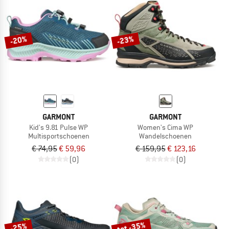
-20%
-23%
GARMONT
GARMONT
Kid's 9.81 Pulse WP
Women's Cima WP
Multisportschoenen
Wandelschoenen
€ 74,95
€ 59,96
€ 159,95
€ 123,16
(0)
(0)
tot -35%
-25%