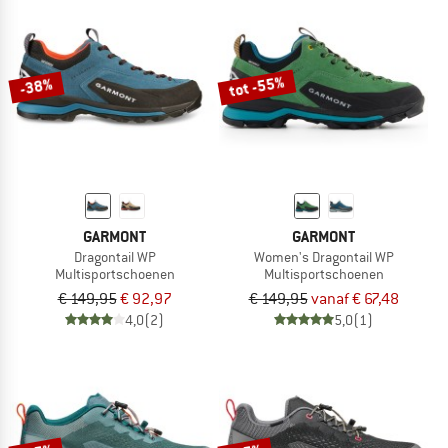
tot -55%
-38%
GARMONT
GARMONT
Dragontail WP
Women's Dragontail WP
Multisportschoenen
Multisportschoenen
€ 149,95
€ 92,97
€ 149,95
vanaf € 67,48
4,0
(2)
5,0
(1)