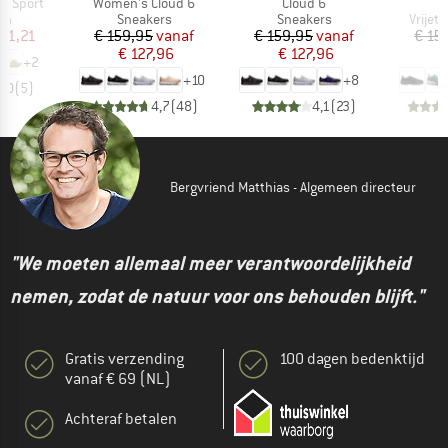
Artikel
Artikel
a Sport
Women's Cloud 6
Cloud 6
tgroep
Productgroep
Productgroep
Produ
en
Sneakers
Sneakers
Vrijet
ijs
rlaagde prijs
Prijs
Verlaagde prijs
Prijs
Verlaagde prijs
 71,21
€ 159,95
vanaf
€ 159,95
vanaf
€ 15
€ 127,96
€ 127,96
€
+
2
+
10
+
8
5,0
(
5
)
4,7
(
48
)
4,1
(
23
)
Bergvriend Matthias - Algemeen directeur
"We moeten allemaal meer verantwoordelijkheid
nemen, zodat de natuur voor ons behouden blijft."
Gratis verzending
100 dagen bedenktijd
vanaf € 69 (NL)
Achteraf betalen