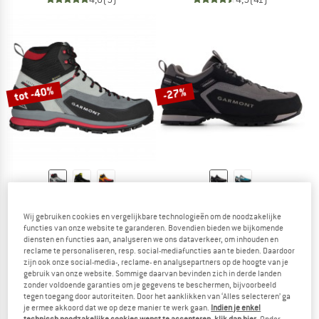
tot -40%
-27%
GARMONT
GARMONT
Vetta Tech GTX
Dragontail LT WP
Wij gebruiken cookies en vergelijkbare technologieën om de noodzakelijke
Wandelschoenen
Approachschoenen
functies van onze website te garanderen. Bovendien bieden we bijkomende
diensten en functies aan, analyseren we ons dataverkeer, om inhouden en
€ 209,95
vanaf € 125,97
€ 184,95
€ 135,01
reclame te personaliseren, resp. social-mediafuncties aan te bieden. Daardoor
4,5
(54)
4,5
(18)
zijn ook onze social-media-, reclame- en analysepartners op de hoogte van je
gebruik van onze website. Sommige daarvan bevinden zich in derde landen
zonder voldoende garanties om je gegevens te beschermen, bijvoorbeeld
tegen toegang door autoriteiten. Door het aanklikken van ‘Alles selecteren’ ga
je ermee akkoord dat we op deze manier te werk gaan.
Indien je enkel