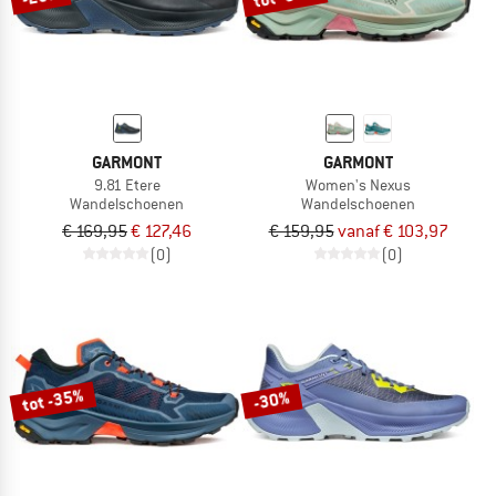
GARMONT
GARMONT
9.81 Etere
Women's Nexus
Wandelschoenen
Wandelschoenen
€ 169,95
€ 127,46
€ 159,95
vanaf € 103,97
(0)
(0)
tot -35%
-30%