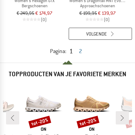
Women's Hexagon GTX
Women's Dragontail MNT Evo GTX
Bergschoenen
Approachschoenen
€ 249,95
€ 174,97
€ 199,95
€ 139,97
(0)
(0)
VOLGENDE
1
Pagina:
2
TOPPRODUCTEN VAN JE FAVORIETE MERKEN
tot -20%
tot -20%
tot
Korting
Korting
Kort
K
MERK
MERK
M
ON
ON
S