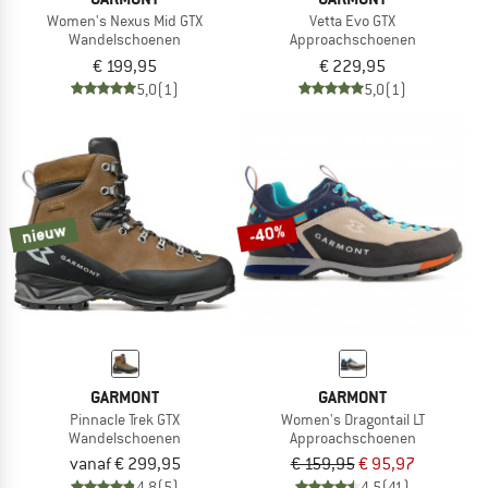
Women's Nexus Mid GTX
Vetta Evo GTX
Wandelschoenen
Approachschoenen
€ 199,95
€ 229,95
5,0
(1)
5,0
(1)
nieuw
-40%
GARMONT
GARMONT
Pinnacle Trek GTX
Women's Dragontail LT
Wandelschoenen
Approachschoenen
vanaf € 299,95
€ 159,95
€ 95,97
4,8
(5)
4,5
(41)