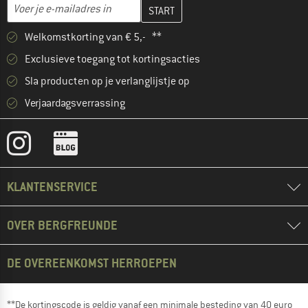
Vul je e-mailadres hier in en maak in de volgende stap je klanten
E-mailadres
Welkomstkorting van € 5,- **
Exclusieve toegang tot kortingsacties
Sla producten op je verlanglijstje op
Verjaardagsverrassing
KLANTENSERVICE
OVER BERGFREUNDE
DE OVEREENKOMST HERROEPEN
**De kortingscode is geldig vanaf een minimale besteding van 40 euro