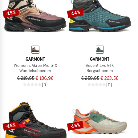
-15%
-14%
GARMONT
GARMONT
Women's Akron Mid GTX
Ascent Evo GTX
Wandelschoenen
Bergschoenen
€ 219,95
€ 186,96
€ 259,95
€ 223,56
(0)
(0)
-15%
-15%