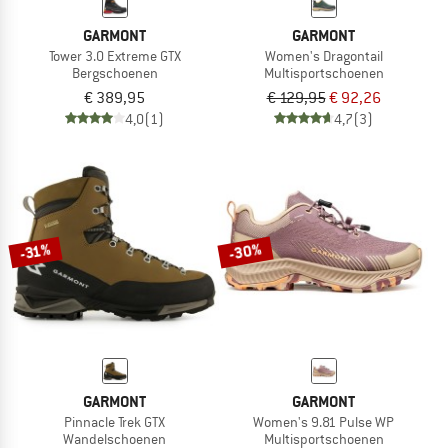
GARMONT
GARMONT
Tower 3.0 Extreme GTX
Women's Dragontail
Bergschoenen
Multisportschoenen
€ 389,95
€ 129,95
€ 92,26
4,0
(1)
4,7
(3)
-30%
-31%
GARMONT
GARMONT
Pinnacle Trek GTX
Women's 9.81 Pulse WP
Wandelschoenen
Multisportschoenen