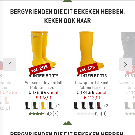
BERGVRIENDEN DIE DIT BEKEKEN HEBBEN,
KEKEN OOK NAAR
%
tot -20%
tot
tot -17%
Korting
Korting
Kort
MERK
MERK
MER
K
HUNTER BOOTS
HUNTER BOOTS
HUNT
Artikel
Artikel
Artikel
iranda
Women's Original Tall
Downpour Tall Boot
Women's 
roep
Productgroep
Productgroep
Prod
arzen
Rubberlaarzen
Rubberlaarzen
Rubb
ijs
rlaagde prijs
Prijs
Verlaagde prijs
Prijs
Verlaagde prijs
f
€ 47,96
€ 159,95
vanaf
€ 134,95
vanaf
€ 11
€ 127,96
€ 112,01
€
+
2
+
2
3,5
(
2
)
4,2
(
5
)
0,0
(
0
)
BERGVRIENDEN DIE DIT BEKEKEN HEBBEN,