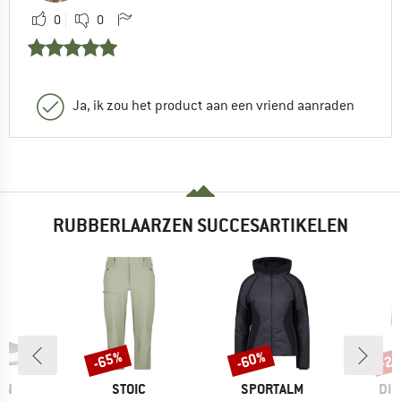
0
0
Ja, ik zou het product aan een vriend aanraden
RUBBERLAARZEN SUCCESARTIKELEN
-65%
-60%
-2
Korting
Korting
Kort
MERK
MERK
ME
RN
STOIC
SPORTALM
DID