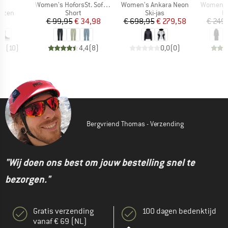
l
Artikel
Artikel
Artikel
s
Women's HoforsSt. Softshell Pants Capri Light
Women's Ankara Neon
Women's 
roep
Productgroep
Productgroep
P
arzen
Short
Ski-jas
L
ijs
Prijs
Verlaagde prijs
Prijs
Verlaagde prijs
45
€ 99,95
€ 34,98
€ 698,95
€ 279,58
€ 249
,7
(
10
)
4,4
(
8
)
0,0
(
0
)
Bergvriend Thomas - Verzending
"Wij doen ons best om jouw bestelling snel te
bezorgen."
Gratis verzending
100 dagen bedenktijd
vanaf € 69 (NL)