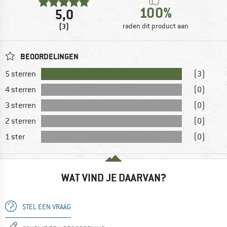
100%
5,0
(3)
raden dit product aan
BEOORDELINGEN
5 sterren
(3)
4 sterren
(0)
3 sterren
(0)
2 sterren
(0)
1 ster
(0)
WAT VIND JE DAARVAN?
STEL EEN VRAAG