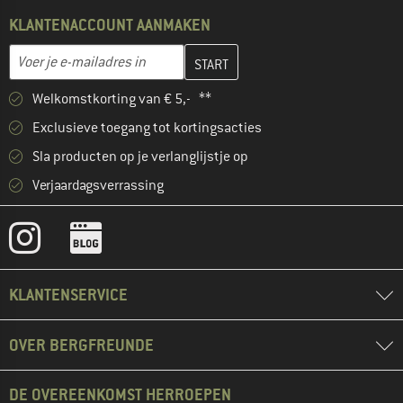
KLANTENACCOUNT AANMAKEN
Vul je e-mailadres hier in en maak in de volgende stap je klanten
E-mailadres
Welkomstkorting van € 5,- **
Exclusieve toegang tot kortingsacties
Sla producten op je verlanglijstje op
Verjaardagsverrassing
KLANTENSERVICE
OVER BERGFREUNDE
DE OVEREENKOMST HERROEPEN