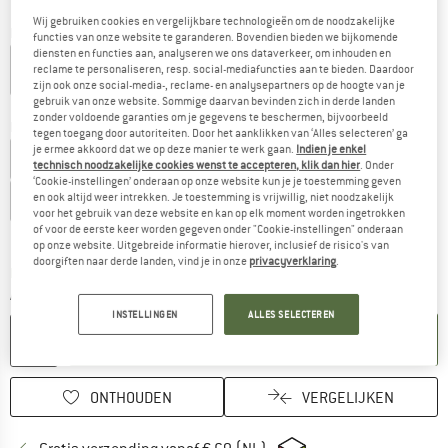
Wij gebruiken cookies en vergelijkbare technologieën om de noodzakelijke
Kleur:
Black
functies van onze website te garanderen. Bovendien bieden we bijkomende
diensten en functies aan, analyseren we ons dataverkeer, om inhouden en
reclame te personaliseren, resp. social-mediafuncties aan te bieden. Daardoor
zijn ook onze social-media-, reclame- en analysepartners op de hoogte van je
gebruik van onze website. Sommige daarvan bevinden zich in derde landen
-15%
zonder voldoende garanties om je gegevens te beschermen, bijvoorbeeld
Kies een maat:
tegen toegang door autoriteiten. Door het aanklikken van ‘Alles selecteren’ ga
je ermee akkoord dat we op deze manier te werk gaan.
Indien je enkel
EU
36
EU
37
EU
38
EU
39
EU
40,5
EU
42
technisch noodzakelijke cookies wenst te accepteren, klik dan hier
. Onder
‘Cookie-instellingen’ onderaan op onze website kun je je toestemming geven
en ook altijd weer intrekken. Je toestemming is vrijwillig, niet noodzakelijk
EU
43
EU
44
EU
45/46
EU
47
voor het gebruik van deze website en kan op elk moment worden ingetrokken
of voor de eerste keer worden gegeven onder "Cookie-instellingen" onderaan
Maattabel
op onze website. Uitgebreide informatie hierover, inclusief de risico's van
doorgiften naar derde landen, vind je in onze
privacyverklaring
.
De link wordt geopend in een infovak en bevat le
Levertijd: 3-5 werkdagen
Aantal:
INSTELLINGEN
ALLES SELECTEREN
IN DE WINKELMAND
ONTHOUDEN
VERGELIJKEN