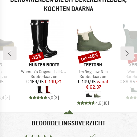
KOCHTEN DAARNA
tot -48%
tot
-15%
Korting
Korting
Kort
MERK
MERK
ME
G
HUNTER BOOTS
TRETORN
XER
Artikel
Artikel
Artike
n
Women's Original Tall Gloss
Terräng Low Neo
Wome
roep
Productgroep
Productgroep
Produ
arzen
Rubberlaarzen
Rubberlaarzen
Baref
ijs
Prijs
Verlaagde prijs
Prijs
Verlaagde prijs
95
€ 164,95
€ 140,21
€ 109,95
vanaf
€ 89,95
€ 62,37
4,4
(
7
)
5,0
(
3
)
4,6
(
10
)
BEOORDELINGSOVERZICHT