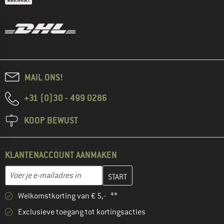
MAIL ONS!
+31 (0)30 - 499 0286
KOOP BEWUST
KLANTENACCOUNT AANMAKEN
Vul je e-mailadres hier in en maak in de volgende stap je klanten
E-mailadres
Welkomstkorting van € 5,- **
Exclusieve toegang tot kortingsacties