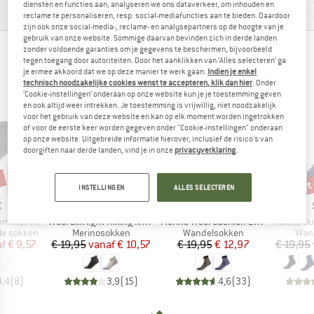
diensten en functies aan, analyseren we ons dataverkeer, om inhouden en
PRODUCTBESCHRIJVING
reclame te personaliseren, resp. social-mediafuncties aan te bieden. Daardoor
zijn ook onze social-media-, reclame- en analysepartners op de hoogte van je
gebruik van onze website. Sommige daarvan bevinden zich in derde landen
zonder voldoende garanties om je gegevens te beschermen, bijvoorbeeld
BERGVRIENDEN DIE DIT BEKEKEN HEBBEN,
tegen toegang door autoriteiten. Door het aanklikken van ‘Alles selecteren’ ga
je ermee akkoord dat we op deze manier te werk gaan.
Indien je enkel
KEKEN OOK NAAR
technisch noodzakelijke cookies wenst te accepteren, klik dan hier
. Onder
‘Cookie-instellingen’ onderaan op onze website kun je je toestemming geven
en ook altijd weer intrekken. Je toestemming is vrijwillig, niet noodzakelijk
voor het gebruik van deze website en kan op elk moment worden ingetrokken
of voor de eerste keer worden gegeven onder "Cookie-instellingen" onderaan
op onze website. Uitgebreide informatie hierover, inclusief de risico's van
doorgiften naar derde landen, vind je in onze
privacyverklaring
.
%
tot -47%
tot
-35%
Korting
Korting
Kort
INSTELLINGEN
ALLES SELECTEREN
K
MERK
MERK
C
STOIC
STOIC
Artikel
Artikel
Artikel
 Show Socks
Wool Silk light Hiking No Show Socks
Merino Wool Cushion Light Quarter Socks
Merino Outdoor
Productgroep
Productgroep
Prod
le sokken
Merinosokken
Wandelsokken
Wan
ijs
rlaagde prijs
Prijs
Verlaagde prijs
Prijs
Verlaagde prijs
f
€ 9,57
€ 19,95
vanaf
€ 10,57
€ 19,95
€ 12,97
€ 19,95
4,4
(
8
)
3,9
(
15
)
4,6
(
33
)