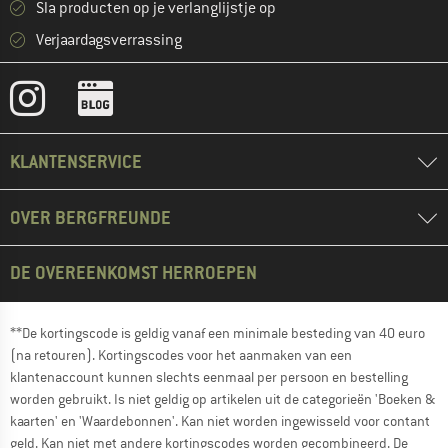
Sla producten op je verlanglijstje op
Verjaardagsverrassing
KLANTENSERVICE
OVER BERGFREUNDE
DE OVEREENKOMST HERROEPEN
**De kortingscode is geldig vanaf een minimale besteding van 40 euro
(na retouren). Kortingscodes voor het aanmaken van een
klantenaccount kunnen slechts eenmaal per persoon en bestelling
worden gebruikt. Is niet geldig op artikelen uit de categorieën 'Boeken &
kaarten' en 'Waardebonnen'. Kan niet worden ingewisseld voor contant
geld. Kan niet met andere kortingscodes worden gecombineerd. De