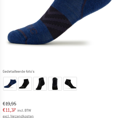
Gedetailleerde foto's
Oorspronkelijke prijs :
Prijs:
€
19,95
€
11,37
incl. BTW
Informatie over de verzendkosten. Opent in een infov
excl. Verzendkosten