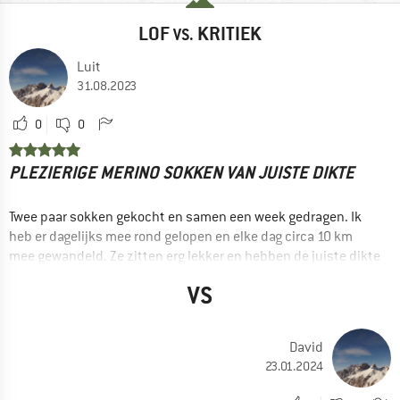
LOF
KRITIEK
VS.
Luit
31.08.2023
0
0
PLEZIERIGE MERINO SOKKEN VAN JUISTE DIKTE
Twee paar sokken gekocht en samen een week gedragen. Ik
heb er dagelijks mee rond gelopen en elke dag circa 10 km
mee gewandeld. Ze zitten erg lekker en hebben de juiste dikte
om niet te warm te zijn, maar wel voor de juiste
VS
vochtregulering en wat demping te zorgen.
VOORDELEN
Prijs / kwaliteit
David
23.01.2024
Goede ventilatie