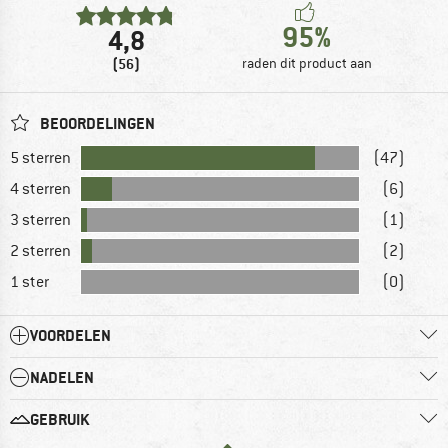
95%
4,8
(56)
raden dit product aan
BEOORDELINGEN
5 sterren
(47)
4 sterren
(6)
3 sterren
(1)
2 sterren
(2)
1 ster
(0)
VOORDELEN
NADELEN
GEBRUIK