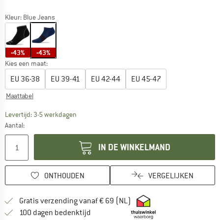
Kleur:
Blue Jeans
-43%
-43%
Kies een maat:
EU
36-38
EU
39-41
EU
42-44
EU
45-47
Maattabel
De link wordt geopend in een infovak en bevat le
Levertijd: 3-5 werkdagen
Aantal:
IN DE WINKELMAND
ONTHOUDEN
VERGELIJKEN
Vind hier de verzendinform
Gratis verzending vanaf € 69 (NL)
Vind de betalingsinformatie hier! Opent
100 dagen bedenktijd