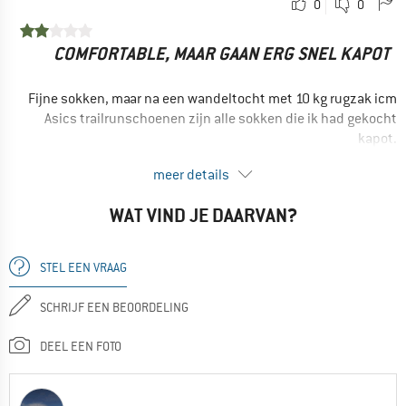
Zitten goed
0
0
Comfortabel
COMFORTABLE, MAAR GAAN ERG SNEL KAPOT
GEBRUIK
Wandelen
Fijne sokken, maar na een wandeltocht met 10 kg rugzak icm
Vrije tijd
Asics trailrunschoenen zijn alle sokken die ik had gekocht
kapot.
Ja, ik zou het product aan een vriend aanraden
VOORDELEN
meer details
Comfortabel
WAT VIND JE DAARVAN?
NADELEN
Hoge slijtage
STEL EEN VRAAG
GEBRUIK
Trekking
SCHRIJF EEN BEOORDELING
Wandelen
DEEL EEN FOTO
Nee, ik zou het product niet aan anderen aanraden