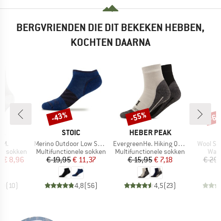
BERGVRIENDEN DIE DIT BEKEKEN HEBBEN,
KOCHTEN DAARNA
-43%
-55%
-6
Korting
Korting
Kort
MERK
MERK
JA
STOIC
HEBER PEAK
Artikel
Artikel
Artikel
oM.
Merino Outdoor Low Socks Tech
EvergreenHe. Hiking Quarter Socks 2-Pack
Wool Sil
Productgroep
Productgroep
Prod
le sokken
Multifunctionele sokken
Multifunctionele sokken
Wan
ijs
rlaagde prijs
Prijs
Verlaagde prijs
Prijs
Verlaagde prijs
f
€ 8,96
€ 19,95
€ 11,37
€ 15,95
€ 7,18
€ 29
,0
(
10
)
4,8
(
56
)
4,5
(
23
)