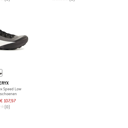
ERYX
ex Speed Low
ngschoenen
€ 107,97
(0)