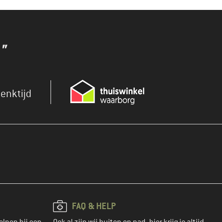
"
enktijd
FAQ & HELP
elpen bij een
Ook al zijn wij buiten op pad, hier krijg je altijd