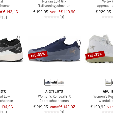
al
Norvan LD 4 GTX
Vertex 
choenen
Trailrunningschoenen
Approach
f € 142,46
€ 199,95
vanaf € 149,96
€ 229,95
(0)
(0)
tot -35%
tot -33%
RYX
ARC'TERYX
ARC'T
eed Low
Women's Konseal GTX
Women's Kop
gschoenen
Approachschoenen
Wandels
 134,96
€ 219,95
vanaf € 142,97
€ 199,95
van
(0)
(0)