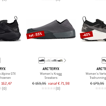
tot -55%
-40%
RYX
ARC'TERYX
ARC'T
 Alpine GTX
Women's Kragg
Women's Vert
choenen
Sneakers
Trailrunni
 162,47
€ 159,95
vanaf € 71,98
€ 179,95
(0)
(0)