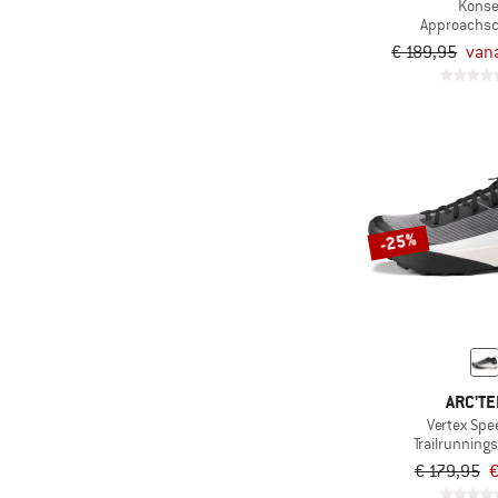
Konse
Approachs
(15)
BLUSUN
€ 189,95
vana
(3)
Boot Bananas
(13)
Buff
(10)
Ca'Shott
(3)
CAFÉ DU CYCLISTE
(19)
Castelli
-25%
(52)
CEP
(81)
CMP
(18)
Colmar Active
(56)
Columbia
(21)
Compressport
ARC'TE
(21)
Cool Shoe
Vertex Sp
Trailrunnin
(6)
Craft
€ 179,95
€
(3)
Craghoppers