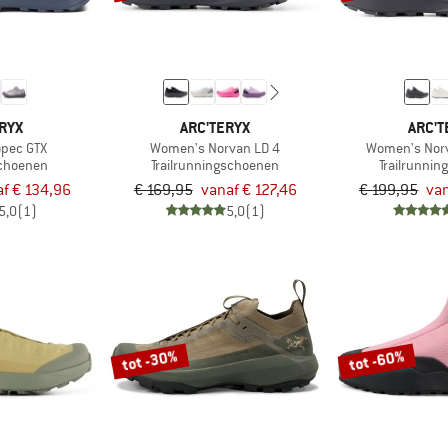
RYX
ARC'TERYX
ARC'T
pec GTX
Women's Norvan LD 4
Women's Norv
schoenen
Trailrunningschoenen
Trailrunni
f € 134,96
€ 169,95
vanaf € 127,46
€ 199,95
van
5,0
(1)
5,0
(1)
tot -30%
tot -60%