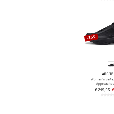
(57)
Crocs
(3)
Danner
(14)
DEDICATED
(1)
Deuter
-35%
(25)
Devold
(1)
Didriksons
(1)
disana
(9)
DMT
(29)
Doghammer
ARC'TE
Women's Vertex
(35)
Dolomite
Approachs
(31)
Dr. Martens
€ 249,95
€
(24)
Duckfeet
(42)
Dynafit
(19)
Earthbound