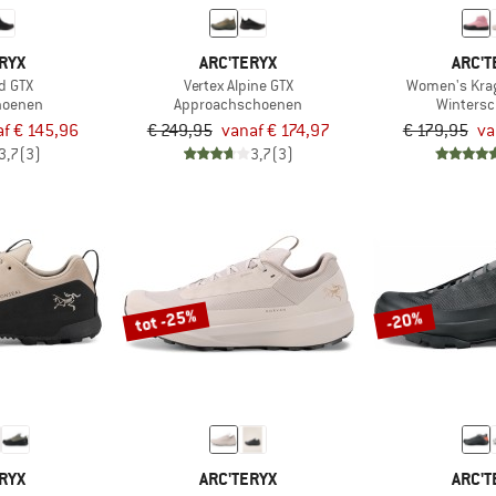
RYX
ARC'TERYX
ARC'T
d GTX
Vertex Alpine GTX
Women's Krag
hoenen
Approachschoenen
Winters
f € 145,96
€ 249,95
vanaf € 174,97
€ 179,95
va
3,7
(3)
3,7
(3)
tot -25%
-20%
RYX
ARC'TERYX
ARC'T