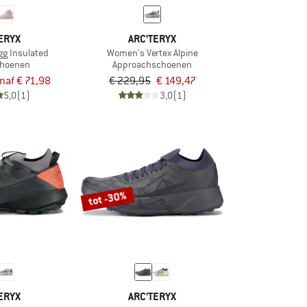
ERYX
ARC'TERYX
g Insulated
Women's Vertex Alpine
choenen
Approachschoenen
naf € 71,98
€ 229,95
€ 149,47
5,0
(1)
3,0
(1)
tot -30%
ERYX
ARC'TERYX