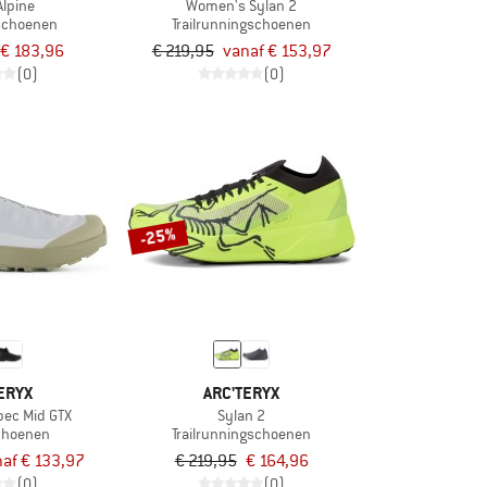
Alpine
Women's Sylan 2
schoenen
Trailrunningschoenen
€ 183,96
€ 219,95
vanaf € 153,97
(0)
(0)
-25%
ERYX
ARC'TERYX
ec Mid GTX
Sylan 2
choenen
Trailrunningschoenen
af € 133,97
€ 219,95
€ 164,96
(0)
(0)