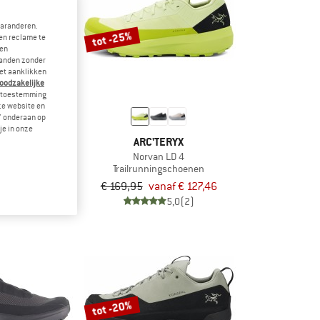
garanderen.
tot -25%
en reclame te
 en
landen zonder
et aanklikken
noodzakelijke
je toestemming
eze website en
" onderaan op
je in onze
ERYX
ARC'TERYX
 GTX
Norvan LD 4
tschoenen
Trailrunningschoenen
naf € 120,57
€ 169,95
vanaf € 127,46
4,8
(4)
5,0
(2)
tot -20%