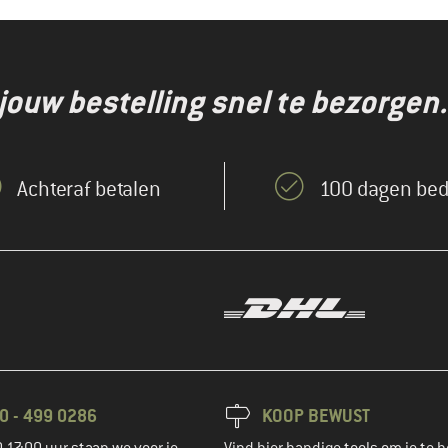
jouw bestelling snel te bezorgen.
Achteraf betalen
100 dagen bed
0 - 499 0286
KOOP BEWUST
-17:00 uur staan we voor je
Vind hier handige tools om je te h