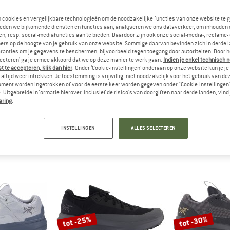
n cookies en vergelijkbare technologieën om de noodzakelijke functies van onze website te 
tot -35%
tot -33%
eden we bijkomende diensten en functies aan, analyseren we ons dataverkeer, om inhouden 
n, resp. social-mediafuncties aan te bieden. Daardoor zijn ook onze social-media-, reclame-
ers op de hoogte van je gebruik van onze website. Sommige daarvan bevinden zich in derde 
ranties om je gegevens te beschermen, bijvoorbeeld tegen toegang door autoriteiten. Door h
lecteren’ ga je ermee akkoord dat we op deze manier te werk gaan.
Indien je enkel technisch 
 te accepteren, klik dan hier
. Onder ‘Cookie-instellingen’ onderaan op onze website kun je 
altijd weer intrekken. Je toestemming is vrijwillig, niet noodzakelijk voor het gebruik van d
oment worden ingetrokken of voor de eerste keer worden gegeven onder "Cookie-instellingen
 Uitgebreide informatie hierover, inclusief de risico's van doorgiften naar derde landen, vind 
RYX
ARC'TERYX
ARC'T
aring
.
 GTX
Kragg
Kopec
choenen
Sneakers
Multispor
INSTELLINGEN
ALLES SELECTEREN
f € 175,96
€ 159,95
vanaf € 103,97
€ 179,95
va
5,0
(1)
5,0
(1)
tot -25%
tot -30%