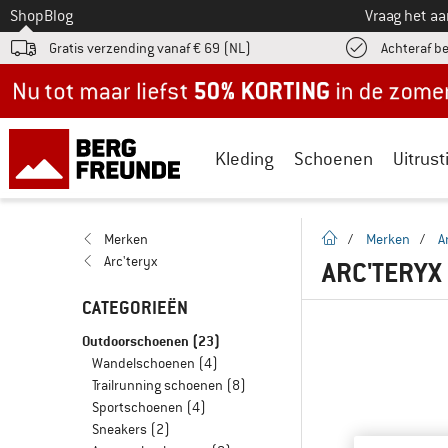
Naar
Shop
Blog
Vraag het a
Gratis verzending vanaf € 69 (NL)
Achteraf b
Nu tot maar liefst -50% in de zomersale!
Kleding
Schoenen
Uitrust
Startpagina
Merken
/
Merken
/
A
Arc'teryx
ARC'TERY
CATEGORIEËN
Outdoorschoenen
(23)
Wandelschoenen
(4)
Trailrunning schoenen
(8)
Sportschoenen
(4)
Sneakers
(2)