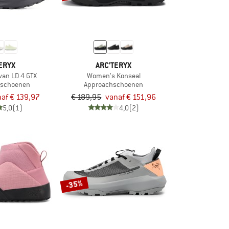
ERYX
ARC'TERYX
an LD 4 GTX
Women's Konseal
ngschoenen
Approachschoenen
af € 139,97
€ 189,95
vanaf € 151,96
5,0
(1)
4,0
(2)
-35%