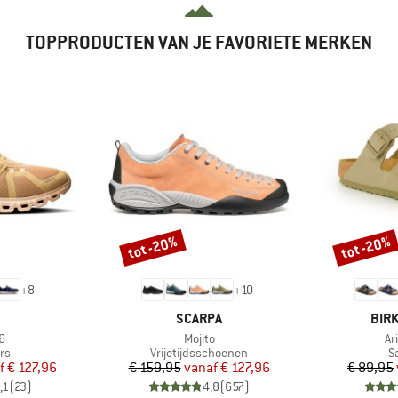
TOPPRODUCTEN VAN JE FAVORIETE MERKEN
tot -20%
tot -20%
Korting
Korting
+
8
+
10
RK
MERK
MER
SCARPA
BIR
Artikel
Art
6
Mojito
Ar
tgroep
Productgroep
P
rs
Vrijetijdsschoenen
S
ijs
rlaagde prijs
Prijs
Verlaagde prijs
f
€ 127,96
€ 159,95
vanaf
€ 127,96
€ 89,95
,1
(
23
)
4,8
(
657
)