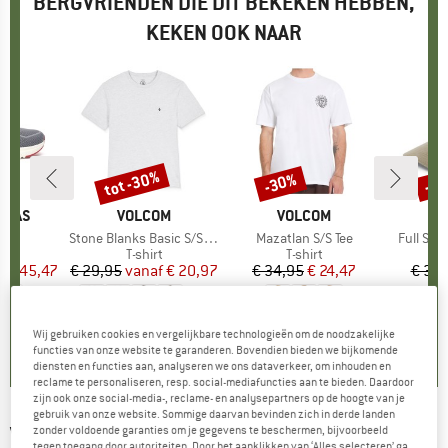
BERGVRIENDEN DIE DIT BEKEKEN HEBBEN,
KEKEN OOK NAAR
%
tot -30%
-30%
-4
Korting
Korting
Kort
PITAS
MERK
VOLCOM
MERK
VOLCOM
M
V
el
Artikel
Stone Blanks Basic S/S Tee
Artikel
Mazatlan S/S Tee
Artikel
Full Sto
tgroep
rs
Productgroep
T-shirt
Productgroep
T-shirt
f
ijs
rlaagde prijs
€ 45,47
€ 29,95
vanaf
Prijs
Verlaagde prijs
€ 20,97
€ 34,95
Prijs
Verlaagde prijs
€ 24,47
€ 34,
+
1
0,0
(
0
)
0,0
(
0
)
0,0
(
0
)
Wij gebruiken cookies en vergelijkbare technologieën om de noodzakelijke
functies van onze website te garanderen. Bovendien bieden we bijkomende
diensten en functies aan, analyseren we ons dataverkeer, om inhouden en
reclame te personaliseren, resp. social-mediafuncties aan te bieden. Daardoor
zijn ook onze social-media-, reclame- en analysepartners op de hoogte van je
gebruik van onze website. Sommige daarvan bevinden zich in derde landen
VOLCOM
-
Center Trunk 17'' - Boardshort
zonder voldoende garanties om je gegevens te beschermen, bijvoorbeeld
tegen toegang door autoriteiten. Door het aanklikken van ‘Alles selecteren’ ga