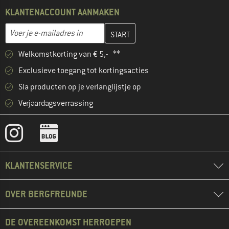
KLANTENACCOUNT AANMAKEN
Vul je e-mailadres hier in en maak in de volgende stap je klanten
E-mailadres
Welkomstkorting van € 5,- **
Exclusieve toegang tot kortingsacties
Sla producten op je verlanglijstje op
Verjaardagsverrassing
KLANTENSERVICE
OVER BERGFREUNDE
DE OVEREENKOMST HERROEPEN