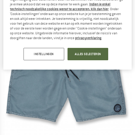
je ermee akkoord dat we op deze manier te werk gaan.
Indien je enkel
(0)
technisch noodzakelijke cookies wenst te accepteren, klik dan hier
. Onder
‘Cookie-instellingen’ onderaan op onze website kun je je toestemming geven
en ook altijd weer intrekken. Je toestemming is vrijwillig, niet noodzakelijk
voor het gebruik van deze website en kan op elk moment worden ingetrokken
of voor de eerste keer worden gegeven onder "Cookie-instellingen" onderaan
op onze website. Uitgebreide informatie hierover, inclusief de risico's van
doorgiften naar derde landen, vind je in onze
privacyverklaring
.
INSTELLINGEN
ALLES SELECTEREN