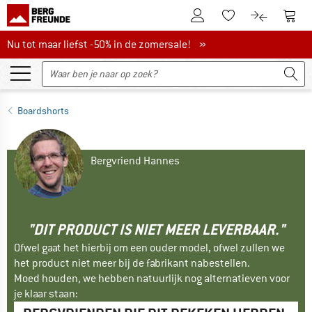
De klantenaccount
Naar
Naar de verlanglijs
Naar de pro
Nu tot maar liefst -50% in de zomersale!
Nu tot maar liefst -50% in de zomersale! »
Boardshorts
Bergvriend Hannes
"DIT PRODUCT IS NIET MEER LEVERBAAR."
Ofwel gaat het hierbij om een ouder model, ofwel zullen we
het product niet meer bij de fabrikant nabestellen.
Moed houden, we hebben natuurlijk nog alternatieven voor
je klaar staan: