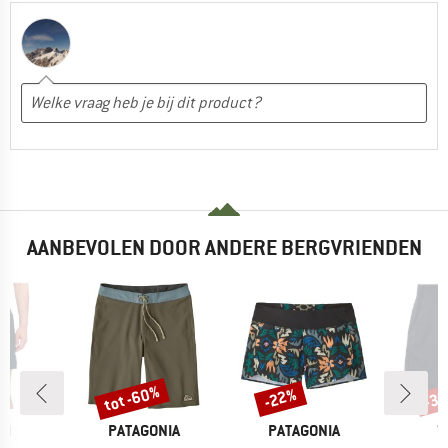
AANBEVOLEN DOOR ANDERE BERGVRIENDEN
%
tot -60%
-22%
-3
Korting
Korting
Kort
MERK
MERK
M
OM
PATAGONIA
PATAGONIA
V