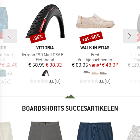
%
tot -30%
-35%
-4
Korting
Korting
Kort
MERK
MERK
M
IDS
VITTORIA
WALK IN PITAS
V
Artikel
Artikel
Artik
d Shorts
Terreno T90 Mud GRV Endurance 28'' (40-622) Fdb.
Fred
Liku
groep
Productgroep
Productgroep
Pro
ort
Fietsband
Vrijetijdsschoenen
Vrij
ijs
rlaagde prijs
Prijs
Verlaagde prijs
Prijs
Verlaagde prijs
f
€ 12,48
€ 58,95
€ 38,32
€ 69,95
vanaf
€ 48,97
€ 119
+
3
4,5
(
2
)
0,0
(
0
)
0,0
(
0
)
BOARDSHORTS SUCCESARTIKELEN