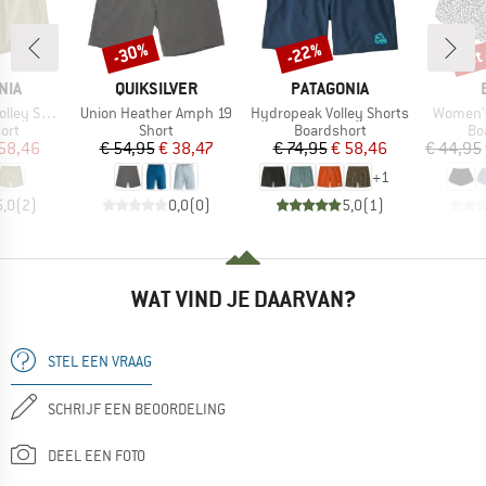
tot
-30%
-22%
Korting
Korting
Kort
MERK
MERK
NIA
QUIKSILVER
PATAGONIA
Artikel
Artikel
Artikel
orts 16''
Union Heather Amph 19
Hydropeak Volley Shorts
Women's
groep
Productgroep
Productgroep
Pr
ort
Short
Boardshort
Bo
ijs
rlaagde prijs
Prijs
Verlaagde prijs
Prijs
Verlaagde prijs
58,46
€ 54,95
€ 38,47
€ 74,95
€ 58,46
€ 44,95
+
1
5,0
(
2
)
0,0
(
0
)
5,0
(
1
)
WAT VIND JE DAARVAN?
STEL EEN VRAAG
SCHRIJF EEN BEOORDELING
DEEL EEN FOTO