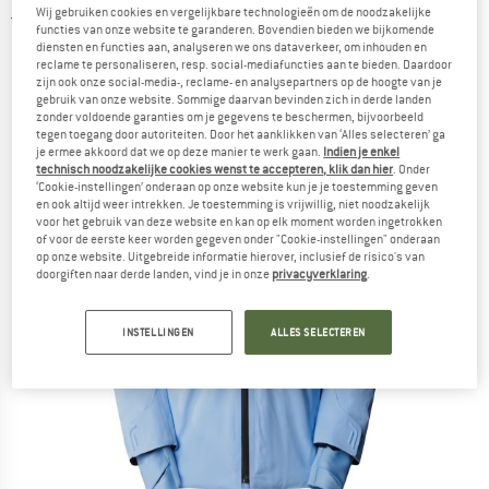
Wij gebruiken cookies en vergelijkbare technologieën om de noodzakelijke
5,0
(2)
functies van onze website te garanderen. Bovendien bieden we bijkomende
diensten en functies aan, analyseren we ons dataverkeer, om inhouden en
reclame te personaliseren, resp. social-mediafuncties aan te bieden. Daardoor
zijn ook onze social-media-, reclame- en analysepartners op de hoogte van je
gebruik van onze website. Sommige daarvan bevinden zich in derde landen
zonder voldoende garanties om je gegevens te beschermen, bijvoorbeeld
tegen toegang door autoriteiten. Door het aanklikken van ‘Alles selecteren’ ga
je ermee akkoord dat we op deze manier te werk gaan.
Indien je enkel
technisch noodzakelijke cookies wenst te accepteren, klik dan hier
. Onder
‘Cookie-instellingen’ onderaan op onze website kun je je toestemming geven
en ook altijd weer intrekken. Je toestemming is vrijwillig, niet noodzakelijk
voor het gebruik van deze website en kan op elk moment worden ingetrokken
of voor de eerste keer worden gegeven onder "Cookie-instellingen" onderaan
op onze website. Uitgebreide informatie hierover, inclusief de risico's van
doorgiften naar derde landen, vind je in onze
privacyverklaring
.
INSTELLINGEN
ALLES SELECTEREN