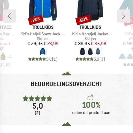
%
tot
-70%
-60%
Korting
Korting
Kort
MERK
MERK
 FACE
TROLLKIDS
TROLLKIDS
Artikel
Artikel
Artik
n Jacket
Kid's Hafjell Snow Jacket XT
Kid's Norefjell Jacket
Kid's
tgroep
Productgroep
Productgroep
Pr
as
Ski-jas
Ski-jas
Wi
ijs
rlaagde prijs
Prijs
Verlaagde prijs
Prijs
Verlaagde prijs
vanaf
€ 79,95
€ 23,99
€ 89,95
€ 35,98
€ 16
97
+
4
5,0
(
1
)
5,0
(
3
)
,0
(
12
)
BEOORDELINGSOVERZICHT
100%
5,0
(2)
raden dit product aan