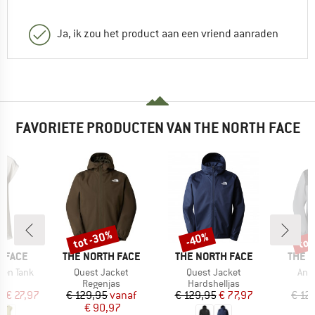
Ja, ik zou het product aan een vriend aanraden
FAVORIETE PRODUCTEN VAN THE NORTH FACE
%
tot -30%
tot
-40%
Korting
Korting
Kort
MERK
MERK
MERK
 FACE
THE NORTH FACE
THE NORTH FACE
THE 
Artikel
Artikel
Arti
ken Tank
Quest Jacket
Quest Jacket
Ant
ctgroep
Productgroep
Productgroep
P
t
Regenjas
Hardshelljas
R
ijs
rlaagde prijs
Prijs
Verlaagde prijs
Prijs
Verlaagde prijs
f
€ 27,97
€ 129,95
vanaf
€ 129,95
€ 77,97
€ 12
€ 90,97
€