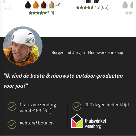
+
6
,9
(
25
)
4,7
(
66
)
5,0
(
1
)
Bergvriend Jürgen - Medewerker inkoop
"Ik vind de beste & nieuwste outdoor-producten
voor jou!"
Gratis verzending
100 dagen bedenktijd
vanaf € 69 (NL)
Achteraf betalen