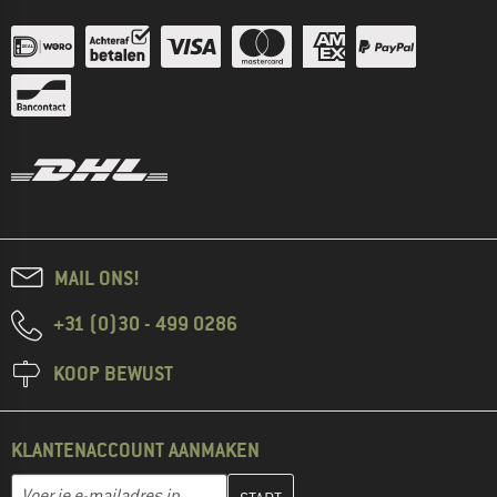
MAIL ONS!
+31 (0)30 - 499 0286
KOOP BEWUST
KLANTENACCOUNT AANMAKEN
Vul je e-mailadres hier in en maak in de volgende stap je klanten
E-mailadres