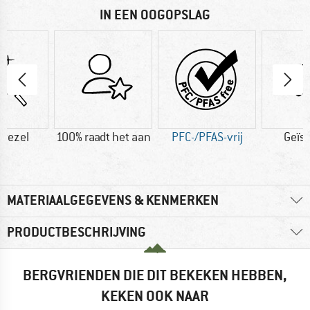
IN EEN OOGOPSLAG
vezel
100% raadt het aan
PFC-/PFAS-vrij
Geïs
MATERIAALGEGEVENS & KENMERKEN
PRODUCTBESCHRIJVING
BERGVRIENDEN DIE DIT BEKEKEN HEBBEN,
KEKEN OOK NAAR