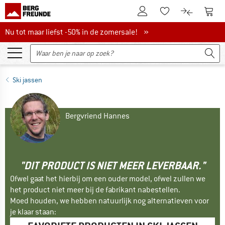
De klantenaccount
Naar
Naar de verlanglijs
Naar de pro
Nu tot maar liefst -50% in de zomersale!
Nu tot maar liefst -50% in de zomersale! »
Ski jassen
Bergvriend Hannes
"DIT PRODUCT IS NIET MEER LEVERBAAR."
Ofwel gaat het hierbij om een ouder model, ofwel zullen we
het product niet meer bij de fabrikant nabestellen.
Moed houden, we hebben natuurlijk nog alternatieven voor
je klaar staan: