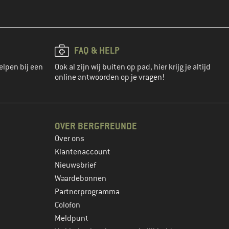
FAQ & HELP
elpen bij een
Ook al zijn wij buiten op pad, hier krijg je altijd
online antwoorden op je vragen!
OVER BERGFREUNDE
Over ons
Klantenaccount
Nieuwsbrief
Waardebonnen
Partnerprogramma
Colofon
Meldpunt