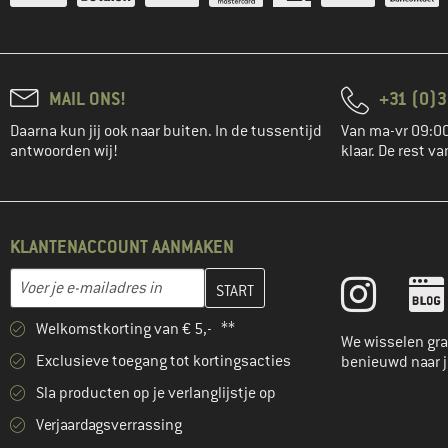
MAIL ONS!
+31 (0)3
Daarna kun jij ook naar buiten. In de tussentijd
Van ma-vr 09:00
antwoorden wij!
klaar. De rest va
KLANTENACCOUNT AANMAKEN
Vul je e-mailadres hier in en maak in de volgende stap je klanten
E-mailadres
Welkomstkorting van € 5,- **
We wisselen gra
Exclusieve toegang tot kortingsacties
benieuwd naar 
Sla producten op je verlanglijstje op
Verjaardagsverrassing