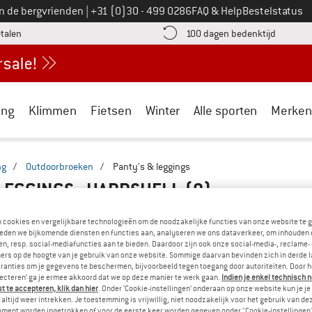
Bel ons op
an de bergvrienden
|
+31 (0)30 - 499 0286
FAQ & Help
Bestelstatus
vind de betalingsinformatie hier! Opent in een infovak
Vind de b
etalen
100 dagen bedenktijd
ing
Klimmen
Fietsen
Winter
Alle sporten
Merken
ng
/
Outdoorbroeken
/
Panty's & leggings
 LEGGINGS - HARDSHELL
(0)
n cookies en vergelijkbare technologieën om de noodzakelijke functies van onze website te 
SORRY!
eden we bijkomende diensten en functies aan, analyseren we ons dataverkeer, om inhouden 
n, resp. social-mediafuncties aan te bieden. Daardoor zijn ook onze social-media-, reclame-
Bij de ingestelde filters kunnen we helaas geen p
ers op de hoogte van je gebruik van onze website. Sommige daarvan bevinden zich in derde 
ranties om je gegevens te beschermen, bijvoorbeeld tegen toegang door autoriteiten. Door h
lecteren’ ga je ermee akkoord dat we op deze manier te werk gaan.
Indien je enkel technisch 
» Ga terug naar de vorige pagina
en probeer het met mi
 te accepteren, klik dan hier
. Onder ‘Cookie-instellingen’ onderaan op onze website kun je 
altijd weer intrekken. Je toestemming is vrijwillig, niet noodzakelijk voor het gebruik van d
oment worden ingetrokken of voor de eerste keer worden gegeven onder "Cookie-instellingen