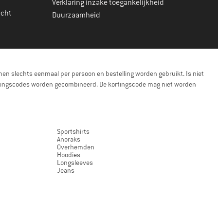
Verklaring inzake toegankelijkheid
echt
Duurzaamheid
en slechts eenmaal per persoon en bestelling worden gebruikt. Is niet
kortingscodes worden gecombineerd. De kortingscode mag niet worden
Sportshirts
Anoraks
Overhemden
Hoodies
Longsleeves
Jeans