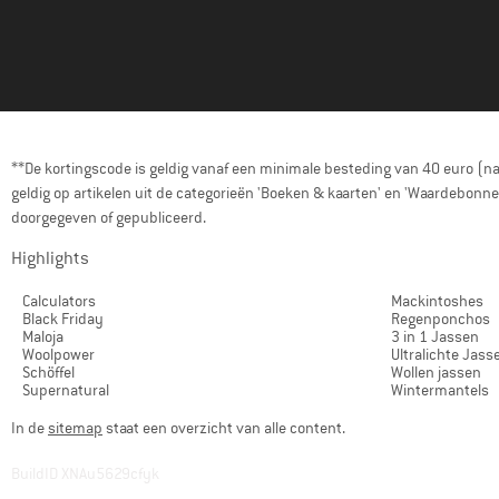
**De kortingscode is geldig vanaf een minimale besteding van 40 euro (n
geldig op artikelen uit de categorieën 'Boeken & kaarten' en 'Waardebon
doorgegeven of gepubliceerd.
Highlights
Calculators
Mackintoshes
Black Friday
Regenponchos
Maloja
3 in 1 Jassen
Woolpower
Ultralichte Jass
Schöffel
Wollen jassen
Supernatural
Wintermantels
In de
sitemap
staat een overzicht van alle content.
BuildID XNAu5629cfyk