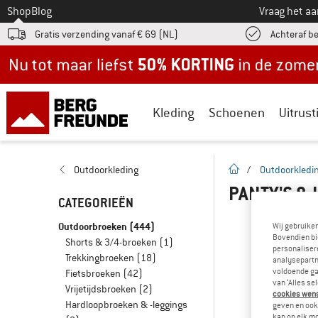
Naar
Shop
Blog
Vraag het a
Gratis verzending vanaf € 69 (NL)
Achteraf b
Nu tot maar liefst -50% in de zomersale!
Kleding
Schoenen
Uitrust
Startpagina
Outdoorkleding
/
Outdoorkledi
PANTY'S &
CATEGORIEËN
Outdoorbroeken
(444)
Wij gebruike
Bovendien bi
Shorts & 3/4-broeken
(1)
personalisere
Trekkingbroeken
(18)
analysepartn
voldoende ga
Fietsbroeken
(42)
van ‘Alles se
Vrijetijdsbroeken
(2)
cookies wenst
Hardloopbroeken & -leggings
geven en ook 
kan op elk m