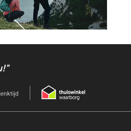
u!"
enktijd