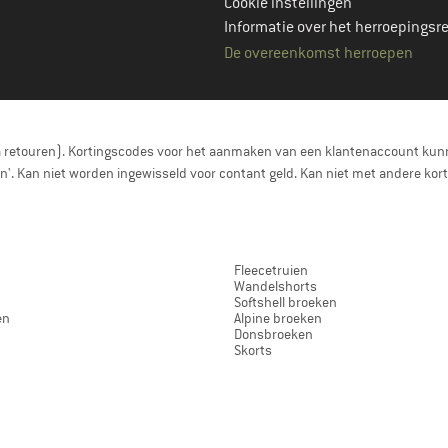
Cookie instellingen
Informatie over het herroepingsr
De overeenkomst herroepen
a retouren). Kortingscodes voor het aanmaken van een klantenaccount kunn
nen'. Kan niet worden ingewisseld voor contant geld. Kan niet met andere 
Fleecetruien
Wandelshorts
Softshell broeken
en
Alpine broeken
Donsbroeken
Skorts