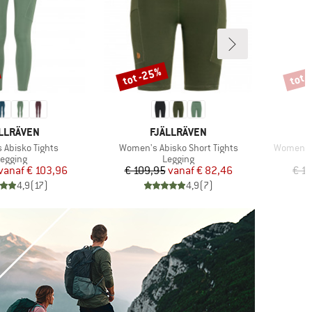
tot -25%
tot 
Korting
Korti
RK
MERK
LLRÄVEN
FJÄLLRÄVEN
Artikel
Artikel
Abisko Tights
Women's Abisko Short Tights
Women's 
roductgroep
Productgroep
egging
Legging
Prijs
Verlaagde prijs
Prijs
Verlaagde prijs
vanaf
€ 103,96
€ 109,95
vanaf
€ 82,46
€ 1
4,9
(
17
)
4,9
(
7
)