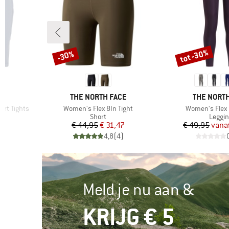
tot -30%
-30%
Korting
Korting
MERK
MERK
THE NORTH FACE
THE NORTH
Artikel
Artikel
rt Tights
Women's Flex 8In Tight
Women's Flex 2
ep
Productgroep
Produ
Short
Leggi
de prijs
Prijs
Verlaagde prijs
Pr
Ve
8
€ 44,95
€ 31,47
€ 49,95
vana
)
4,8
(
4
)
Meld je nu aan &
KRIJG € 5