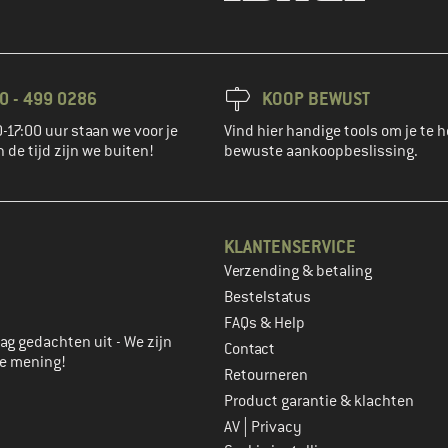
0 - 499 0286
KOOP BEWUST
-17:00 uur staan we voor je
Vind hier handige tools om je te h
n de tijd zijn we buiten!
bewuste aankoopbeslissing.
KLANTENSERVICE
Verzending & betaling
account aan
Bestelstatus
FAQs & Help
ag gedachten uit - We zijn
Contact
je mening!
Retourneren
Product garantie & klachten
|
AV
Privacy