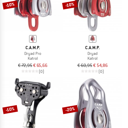
-10%
-10%
C.A.M.P.
C.A.M.P.
Dryad Pro
Dryad
Katrol
Katrol
€ 72,95
€ 65,66
€ 60,95
€ 54,86
(0)
(0)
-20%
-10%