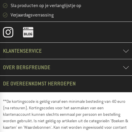
Sla producten op je verlanglijstje op
Verjaardagsverrassing
KLANTENSERVICE
OVER BERGFREUNDE
DE OVEREENKOMST HERROEPEN
**De kortingscode is geldig vanaf een minimale besteding van 40 euro
(na retouren). Kortingscodes voor het aanmaken van een
klantenaccount kunnen slechts eenmaal per persoon en bestelling
worden gebruikt. Is niet geldig op artikelen uit de categorieën 'Boeken &
kaarten' en 'Waardebonnen'. Kan niet worden ingewisseld voor contant