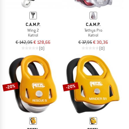
C.A.M.P.
C.A.M.P.
Wing 2
Tethys Pro
Katrol
Katrol
€ 142,95
€ 128,66
€ 37,95
€ 30,36
(0)
(0)
-20%
-20%