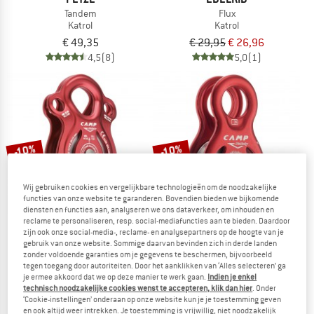
Tandem
Flux
Katrol
Katrol
€ 49,35
€ 29,95
€ 26,96
4,5
(8)
5,0
(1)
-10%
-10%
Wij gebruiken cookies en vergelijkbare technologieën om de noodzakelijke
functies van onze website te garanderen. Bovendien bieden we bijkomende
diensten en functies aan, analyseren we ons dataverkeer, om inhouden en
reclame te personaliseren, resp. social-mediafuncties aan te bieden. Daardoor
zijn ook onze social-media-, reclame- en analysepartners op de hoogte van je
gebruik van onze website. Sommige daarvan bevinden zich in derde landen
C.A.M.P.
C.A.M.P.
zonder voldoende garanties om je gegevens te beschermen, bijvoorbeeld
tegen toegang door autoriteiten. Door het aanklikken van ‘Alles selecteren’ ga
Naiad
Sphinx
je ermee akkoord dat we op deze manier te werk gaan.
Indien je enkel
Katrol
Katrol
technisch noodzakelijke cookies wenst te accepteren, klik dan hier
. Onder
€ 63,95
€ 57,56
€ 30,95
€ 27,86
‘Cookie-instellingen’ onderaan op onze website kun je je toestemming geven
en ook altijd weer intrekken. Je toestemming is vrijwillig, niet noodzakelijk
5,0
(1)
5,0
(1)