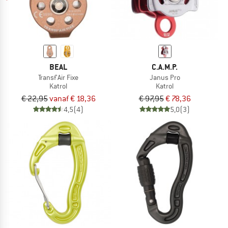
BEAL
C.A.M.P.
Transf'Air Fixe
Janus Pro
Katrol
Katrol
€ 22,95
vanaf € 18,36
€ 97,95
€ 78,36
4,5
(4)
5,0
(3)