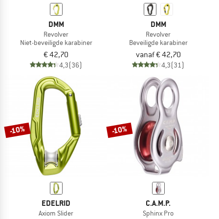
DMM
DMM
Revolver
Revolver
Niet-beveiligde karabiner
Beveiligde karabiner
€ 42,70
vanaf € 42,70
4,3
(36)
4,3
(31)
-10%
-10%
EDELRID
C.A.M.P.
Axiom Slider
Sphinx Pro