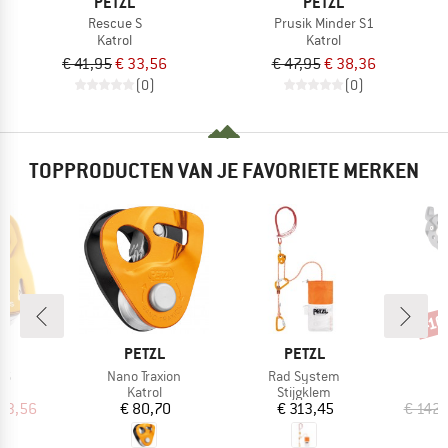
PETZL
PETZL
Rescue S
Prusik Minder S1
Katrol
Katrol
€ 41,95
€ 33,56
€ 47,95
€ 38,36
(0)
(0)
TOPPRODUCTEN VAN JE FAVORIETE MERKEN
-1
Kort
K
MERK
MERK
M
L
PETZL
PETZL
C
Artikel
Artikel
 S
Nano Traxion
Rad System
ctgroep
Productgroep
Productgroep
l
Katrol
Stijgklem
ijs
rlaagde prijs
Prijs
Prijs
33,56
€ 80,70
€ 313,45
€ 142,