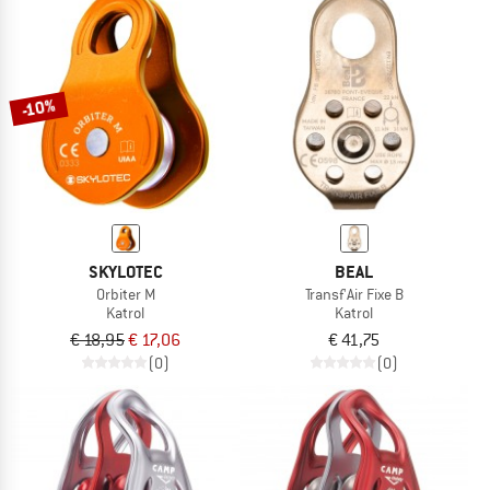
-10%
SKYLOTEC
BEAL
Orbiter M
Transf'Air Fixe B
Katrol
Katrol
€ 18,95
€ 17,06
€ 41,75
(0)
(0)