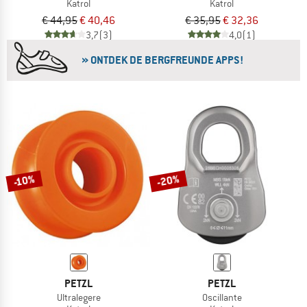
Katrol
Katrol
€ 44,95
€ 40,46
€ 35,95
€ 32,36
3,7
(3)
4,0
(1)
» ONTDEK DE BERGFREUNDE APPS!
-20%
-10%
PETZL
PETZL
Ultralegere
Oscillante