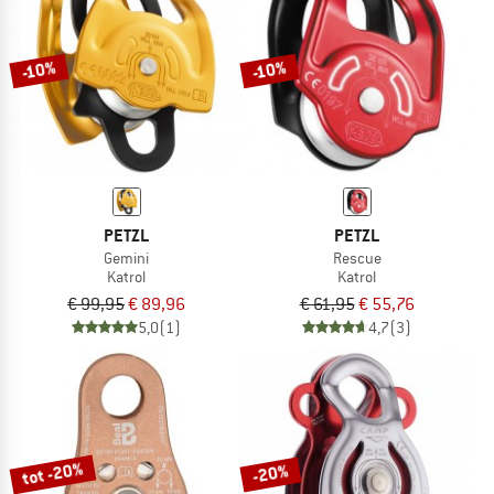
NAAR DE SALE
-10%
-10%
PETZL
PETZL
Gemini
Rescue
Katrol
Katrol
€ 99,95
€ 89,96
€ 61,95
€ 55,76
5,0
(1)
4,7
(3)
tot -20%
-20%