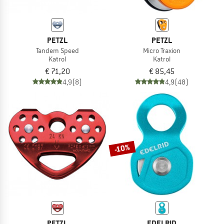
PETZL
PETZL
Tandem Speed
Micro Traxion
Katrol
Katrol
€ 71,20
€ 85,45
4,9
(8)
4,9
(48)
-10%
PETZL
EDELRID