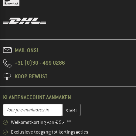
MAIL ONS!
+31 (0)30 - 499 0286
KOOP BEWUST
KLANTENACCOUNT AANMAKEN
Vul je e-mailadres hier in en maak in de volgende stap je klanten
E-mailadres
Welkomstkorting van € 5,- **
Exclusieve toegang tot kortingsacties