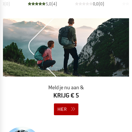
0,0
(
0
)
5,0
(
4
)
0,0
(
0
)
Meld je nu aan &
KRIJG € 5
HIER