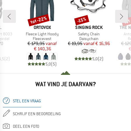
tot -22%
tot
-15%
Korting
Korting
Kort
K
MERK
MERK
MERK
L
ORTOVOX
SINGING ROCK
THE 
Artikel
Artikel
Arti
rt 8003
Fleece Light Hoody
Safety Chain
Ant
oep
Productgroep
Productgroep
P
ordel
Fleecevest
Daisychain
R
ijs
Prijs
Verlaagde prijs
Prijs
Verlaagde prijs
70
€ 179,95
vanaf
€ 19,95
vanaf
€ 16,96
€ 12
€ 140,36
€
4,5
(
2
)
5,0
(
2
)
5,0
(
5
)
WAT VIND JE DAARVAN?
STEL EEN VRAAG
SCHRIJF EEN BEOORDELING
DEEL EEN FOTO