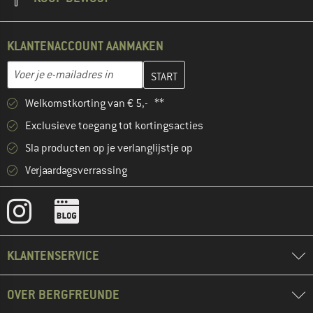
KLANTENACCOUNT AANMAKEN
Vul je e-mailadres hier in en maak in de volgende stap je klanten
E-mailadres
Welkomstkorting van € 5,- **
Exclusieve toegang tot kortingsacties
Sla producten op je verlanglijstje op
Verjaardagsverrassing
KLANTENSERVICE
OVER BERGFREUNDE