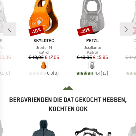
-20%
-2
-10%
Korting
Korting
Kort
MERK
MERK
M
P.
SKYLOTEC
PETZL
C
Artikel
Artikel
Pro
Orbiter M
Oscillante
ctgroep
Productgroep
Productgroep
l
Katrol
Katrol
ijs
rlaagde prijs
Prijs
Verlaagde prijs
Prijs
Verlaagde prijs
30,36
€ 18,95
€ 17,06
€ 19,95
€ 15,96
€ 14
0,0
(
0
)
0,0
(
0
)
4,4
(
13
)
BERGVRIENDEN DIE DAT GEKOCHT HEBBEN,
KOCHTEN OOK