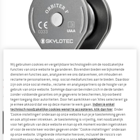
Wij gebruiken cookies en vergelijkbare technologieën om de noodzakelijke
functies van onze website te garanderen. Bovendien bieden we bijkomende
diensten en functies aan, analyseren we ons dataverkeer, om inhouden en
Oorspronkelijke prijs :
Prijs:
€
21,95
reclame te personaliseren, resp. social-mediafuncties aan te bieden. Daardoor
zijn ook onze social-media-, reclame- en analysepartners op de hoogte van je
€
19,76
incl. BTW
gebruik van onze website. Sommige daarvan bevinden zich in derde landen
Informatie over de verzendkosten. Opent in een infov
excl. Verzendkosten
zonder voldoende garanties om je gegevens te beschermen, bijvoorbeeld
tegen toegang door autoriteiten. Door het aanklikken van ‘Alles selecteren’ ga
je ermee akkoord dat we op deze manier te werk gaan.
Indien je enkel
Kleur:
Grey
technisch noodzakelijke cookies wenst te accepteren, klik dan hier
. Onder
‘Cookie-instellingen’ onderaan op onze website kun je je toestemming geven
en ook altijd weer intrekken. Je toestemming is vrijwillig, niet noodzakelijk
voor het gebruik van deze website en kan op elk moment worden ingetrokken
-10%
of voor de eerste keer worden gegeven onder "Cookie-instellingen" onderaan
op onze website. Uitgebreide informatie hierover, inclusief de risico's van
doorgiften naar derde landen, vind je in onze
privacyverklaring
.