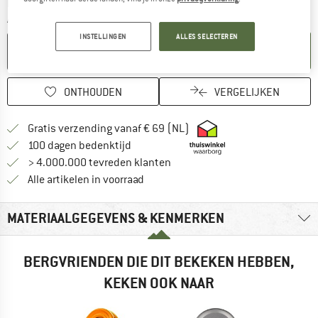
De link wordt geopend in een infovak en bevat le
Levertijd: 3-5 werkdagen
Aantal:
INSTELLINGEN
ALLES SELECTEREN
IN DE WINKELMAND
ONTHOUDEN
VERGELIJKEN
Vind hier de verzendinform
Gratis verzending vanaf € 69 (NL)
Vind de betalingsinformatie hier! Opent
100 dagen bedenktijd
> 4.000.000 tevreden klanten
Alle artikelen in voorraad
MATERIAALGEGEVENS & KENMERKEN
BERGVRIENDEN DIE DIT BEKEKEN HEBBEN,
KEKEN OOK NAAR