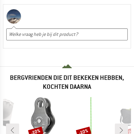
BERGVRIENDEN DIE DIT BEKEKEN HEBBEN,
KOCHTEN DAARNA
-2
-10%
-10%
Korting
Korting
Kort