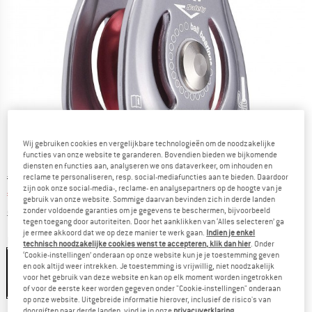
Wij gebruiken cookies en vergelijkbare technologieën om de noodzakelijke
functies van onze website te garanderen. Bovendien bieden we bijkomende
diensten en functies aan, analyseren we ons dataverkeer, om inhouden en
Oorspronkelijke prijs :
Prijs:
€
37,95
reclame te personaliseren, resp. social-mediafuncties aan te bieden. Daardoor
zijn ook onze social-media-, reclame- en analysepartners op de hoogte van je
€
30,36
incl. BTW
gebruik van onze website. Sommige daarvan bevinden zich in derde landen
Informatie over de verzendkosten. Opent in een infov
excl. Verzendkosten
zonder voldoende garanties om je gegevens te beschermen, bijvoorbeeld
tegen toegang door autoriteiten. Door het aanklikken van ‘Alles selecteren’ ga
je ermee akkoord dat we op deze manier te werk gaan.
Indien je enkel
Kleur:
Grey
technisch noodzakelijke cookies wenst te accepteren, klik dan hier
. Onder
‘Cookie-instellingen’ onderaan op onze website kun je je toestemming geven
en ook altijd weer intrekken. Je toestemming is vrijwillig, niet noodzakelijk
voor het gebruik van deze website en kan op elk moment worden ingetrokken
-20%
of voor de eerste keer worden gegeven onder "Cookie-instellingen" onderaan
op onze website. Uitgebreide informatie hierover, inclusief de risico's van
doorgiften naar derde landen, vind je in onze
privacyverklaring
.