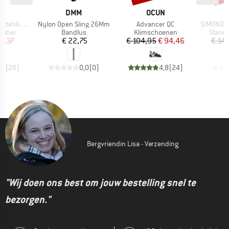
MERK
MERK
M
P.
DMM
OCUN
S
Artikel
Artikel
Artikel
lkarabiner
Nylon Open Sling 26Mm
Advancer QC
SIMOND -
oep
Productgroep
Productgroep
Produ
abiner
Bandlus
Klimschoenen
Standp
ijs
rlaagde prijs
Prijs
Prijs
Verlaagde prijs
 8,37
€ 22,75
€ 104,95
€ 94,46
€ 14
,3
(
20
)
0,0
(
0
)
4,8
(
24
)
Bergvriendin Lisa - Verzending
"Wij doen ons best om jouw bestelling snel te
bezorgen."