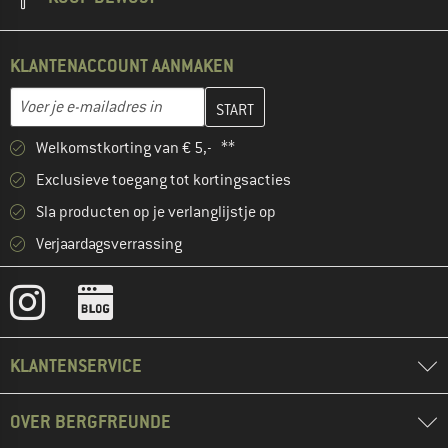
KLANTENACCOUNT AANMAKEN
Vul je e-mailadres hier in en maak in de volgende stap je klanten
E-mailadres
Welkomstkorting van € 5,- **
Exclusieve toegang tot kortingsacties
Sla producten op je verlanglijstje op
Verjaardagsverrassing
KLANTENSERVICE
OVER BERGFREUNDE