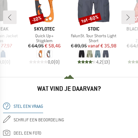
tot -60%
-10%
-1
Korting
Korting
Kort
MERK
MERK
MERK
PEAK
SKYLOTEC
STOIC
BLAC
Artikel
Artikel
ain Jacket
Quick Up+
FalunSt. Tour Shorts Light
tgroep
Productgroep
Productgroep
P
as
Stijgklem
Short
Z
ijs
rlaagde prijs
Prijs
Verlaagde prijs
Prijs
Verlaagde prijs
 77,97
€ 64,95
€ 58,46
€ 89,95
vanaf
€ 35,98
€ 64,
0,0
(
0
)
0,0
(
0
)
4,2
(
13
)
WAT VIND JE DAARVAN?
STEL EEN VRAAG
SCHRIJF EEN BEOORDELING
DEEL EEN FOTO