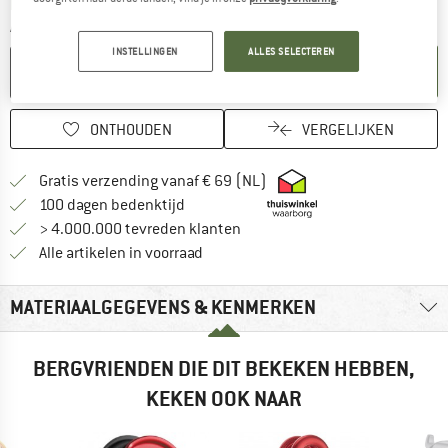
De link wordt geopend in een infovak en bevat le
Levertijd: 3-5 werkdagen
Aantal:
INSTELLINGEN
ALLES SELECTEREN
IN DE WINKELMAND
ONTHOUDEN
VERGELIJKEN
Vind hier de verzendinform
Gratis verzending vanaf € 69 (NL)
Vind de betalingsinformatie hier! Opent
100 dagen bedenktijd
> 4.000.000 tevreden klanten
Alle artikelen in voorraad
MATERIAALGEGEVENS & KENMERKEN
BERGVRIENDEN DIE DIT BEKEKEN HEBBEN,
KEKEN OOK NAAR