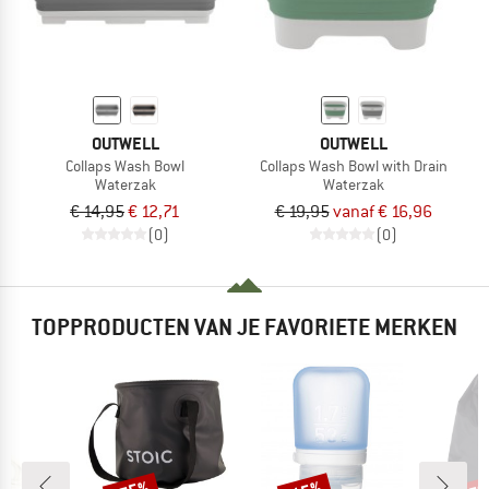
OUTWELL
OUTWELL
Collaps Wash Bowl
Collaps Wash Bowl with Drain
Waterzak
Waterzak
€ 14,95
€ 12,71
€ 19,95
vanaf € 16,96
(0)
(0)
TOPPRODUCTEN VAN JE FAVORIETE MERKEN
Korting
Korting
Kort