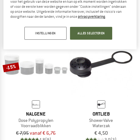
voor het gebruik van deze website en kan op elk moment worden ingetrokken
Cuboid Wide Neck Bottle
Collaps Washing Base With Handle &
of voor de eerste keer worden gegeven onder "Cookie-instellingen" onderaan
Bestekset
op onze website. Uitgebreide informatie hierover, inclusief de risico's van
doorgiften naar derde landen, vind je in onze
privacyverklaring
.
€ 13,95
€ 11,86
€ 49,95
€ 42,46
4,8
(16)
5,0
(2)
INSTELLINGEN
ALLES SELECTEREN
-15%
NALGENE
ORTLIEB
Dose Polypropylen
Shower-Valve
Voorraadblikken
Waterzak
€ 7,95
vanaf € 6,76
€ 4,50
4,8
(9)
3,0
(3)