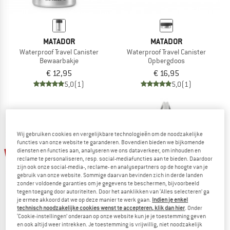
MATADOR
MATADOR
Waterproof Travel Canister
Waterproof Travel Canister
Bewaarbakje
Opbergdoos
€ 12,95
€ 16,95
5,0
(1)
5,0
(1)
Wij gebruiken cookies en vergelijkbare technologieën om de noodzakelijke
functies van onze website te garanderen. Bovendien bieden we bijkomende
-15%
-15%
diensten en functies aan, analyseren we ons dataverkeer, om inhouden en
reclame te personaliseren, resp. social-mediafuncties aan te bieden. Daardoor
zijn ook onze social-media-, reclame- en analysepartners op de hoogte van je
gebruik van onze website. Sommige daarvan bevinden zich in derde landen
zonder voldoende garanties om je gegevens te beschermen, bijvoorbeeld
tegen toegang door autoriteiten. Door het aanklikken van ‘Alles selecteren’ ga
je ermee akkoord dat we op deze manier te werk gaan.
Indien je enkel
technisch noodzakelijke cookies wenst te accepteren, klik dan hier
. Onder
‘Cookie-instellingen’ onderaan op onze website kun je je toestemming geven
en ook altijd weer intrekken. Je toestemming is vrijwillig, niet noodzakelijk
NALGENE
OUTWELL