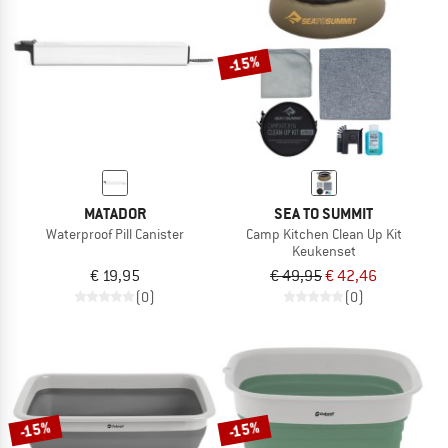
NAAR DE SALE
-15%
MATADOR
SEA TO SUMMIT
Waterproof Pill Canister
Camp Kitchen Clean Up Kit
Keukenset
€ 19,95
€ 49,95
€ 42,46
(0)
(0)
-15%
-15%