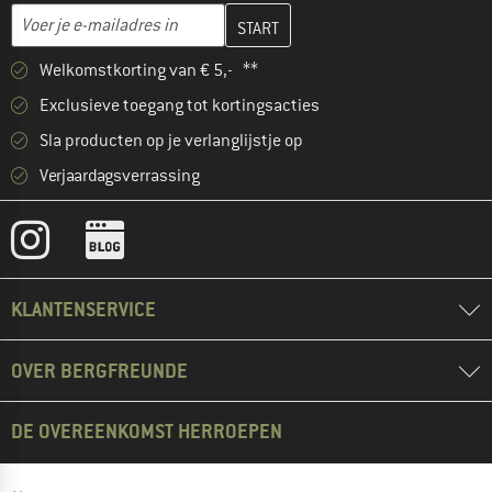
Vul je e-mailadres hier in en maak in de volgende stap je klanten
E-mailadres
Welkomstkorting van € 5,- **
Exclusieve toegang tot kortingsacties
Sla producten op je verlanglijstje op
Verjaardagsverrassing
KLANTENSERVICE
OVER BERGFREUNDE
DE OVEREENKOMST HERROEPEN