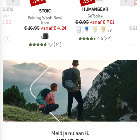
-75%
-5
-15%
MERK
TDOORS
HUMANGEAR
MERK
M
STOIC
P
Artikel
elaar
GoToob+
Artikel
A
Folding Wash Bowl
I
ijs
rlaagde prijs
Prijs
Verlaagde prijs
16,96
€ 8,95
vanaf
€ 7,61
Productgroep
P
Kom
Prijs
Verlaagde prijs
€ 16,95
vanaf
€ 4,24
€ 21
+
7
4,0
(
1
)
4,5
(
22
)
4,7
(
14
)
Meld je nu aan &