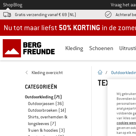
Naar
Shop
Blog
Vraag het a
Gratis verzending vanaf € 69 (NL)
Achteraf b
Nu tot maar liefst -50% in de zomersale!
Kleding
Schoenen
Uitrust
Startpagina
Kleding overzicht
/
Outdoorkledi
TEXTIELVE
CATEGORIEËN
Wij gebruike
Outdoorkleding
(71)
Bovendien bi
Outdoorjassen
(36)
personalisere
analysepartn
Outdoorbroeken
(14)
voldoende ga
Shirts, overhemden &
van ‘Alles se
cookies wenst
longsleeves
(7)
geven en ook 
Truien & hoodies
(3)
kan op elk m