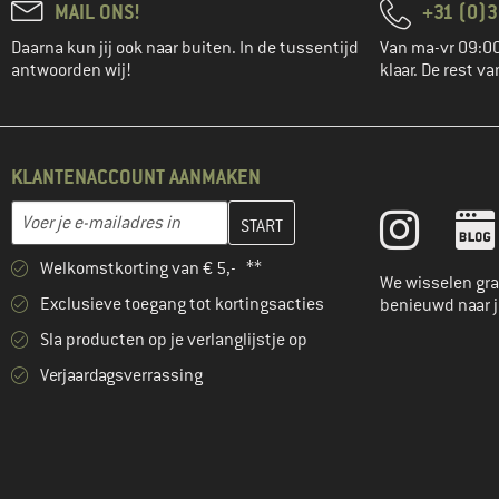
MAIL ONS!
+31 (0)3
Daarna kun jij ook naar buiten. In de tussentijd
Van ma-vr 09:00
antwoorden wij!
klaar. De rest va
KLANTENACCOUNT AANMAKEN
Vul je e-mailadres hier in en maak in de volgende stap je klanten
E-mailadres
Welkomstkorting van € 5,- **
We wisselen gra
Exclusieve toegang tot kortingsacties
benieuwd naar 
Sla producten op je verlanglijstje op
Verjaardagsverrassing