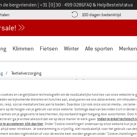
Bel ons op
an de bergvrienden
|
+31 (0)30 - 499 0286
FAQ & Help
Bestelstatus
vind de betalingsinformatie hier! Opent in een infovak
Vind de b
etalen
100 dagen bedenktijd
ing
Klimmen
Fietsen
Winter
Alle sporten
Merken
ng
/
Textielverzorging
RZORGING - EXPEDITIE
(0)
n cookies en vergelijkbare technologieën om de noodzakelijke functies van onze website te 
eden we bijkomende diensten en functies aan, analyseren we ons dataverkeer, om inhouden 
SORRY!
n, resp. social-mediafuncties aan te bieden. Daardoor zijn ook onze social-media-, reclame-
ers op de hoogte van je gebruik van onze website. Sommige daarvan bevinden zich in derde 
Bij de ingestelde filters kunnen we helaas geen p
ranties om je gegevens te beschermen, bijvoorbeeld tegen toegang door autoriteiten. Door h
lecteren’ ga je ermee akkoord dat we op deze manier te werk gaan.
Indien je enkel technisch 
 te accepteren, klik dan hier
. Onder ‘Cookie-instellingen’ onderaan op onze website kun je 
» Ga terug naar de vorige pagina
en probeer het met mi
altijd weer intrekken. Je toestemming is vrijwillig, niet noodzakelijk voor het gebruik van d
oment worden ingetrokken of voor de eerste keer worden gegeven onder "Cookie-instellingen