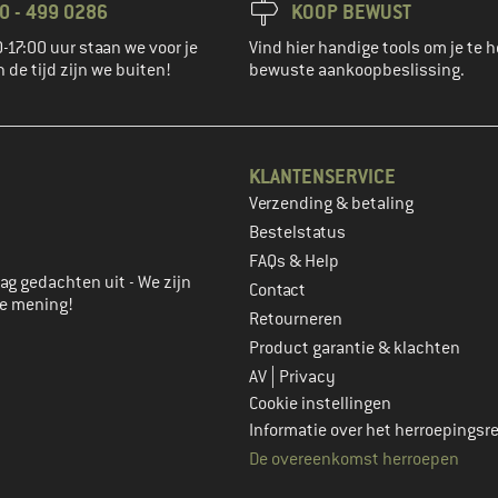
0 - 499 0286
KOOP BEWUST
-17:00 uur staan we voor je
Vind hier handige tools om je te h
n de tijd zijn we buiten!
bewuste aankoopbeslissing.
KLANTENSERVICE
Verzending & betaling
account aan
Bestelstatus
FAQs & Help
ag gedachten uit - We zijn
Contact
je mening!
Retourneren
Product garantie & klachten
|
AV
Privacy
Cookie instellingen
Informatie over het herroepingsr
De overeenkomst herroepen