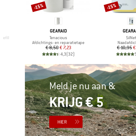
-15%
-15%
Korting
Korting
MERK
MERK
GEARAID
GEARA
Artikel
Artike
Refill
Tenacious
SilNe
Productgroep
Productgr
Afdichtings- en reparatietape
Naadafdic
de prijs
Prijs
Verlaagde prijs
Pr
Ve
6
€ 8,50
€ 7,23
€ 10,95
€
)
4,3
(
32
)
Meld je nu aan &
KRIJG € 5
HIER