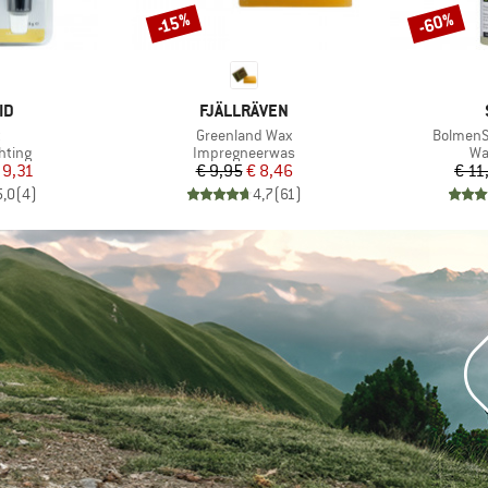
-60%
-15%
Korting
Korting
MERK
ID
FJÄLLRÄVEN
l
Artikel
Artikel
t
Greenland Wax
BolmenSt
oep
Productgroep
Pr
hting
Impregneerwas
Wa
ijs
rlaagde prijs
Prijs
Verlaagde prijs
 9,31
€ 9,95
€ 8,46
€ 11
5,0
(
4
)
4,7
(
61
)