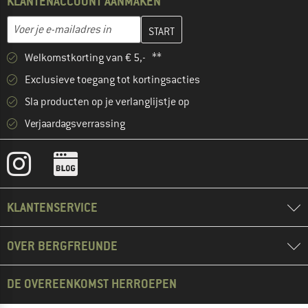
KLANTENACCOUNT AANMAKEN
Vul je e-mailadres hier in en maak in de volgende stap je klanten
E-mailadres
Welkomstkorting van € 5,- **
Exclusieve toegang tot kortingsacties
Sla producten op je verlanglijstje op
Verjaardagsverrassing
KLANTENSERVICE
OVER BERGFREUNDE
DE OVEREENKOMST HERROEPEN