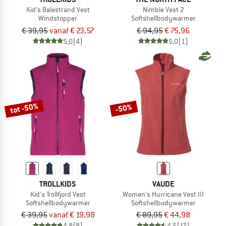
Kid's Balestrand Vest
Nimble Vest 2
Windstopper
Softshellbodywarmer
€ 39,95
vanaf € 23,57
€ 94,95
€ 75,96
5,0
(4)
5,0
(1)
tot -50%
-50%
TROLLKIDS
VAUDE
Kid's Trollfjord Vest
Women's Hurricane Vest III
Softshellbodywarmer
Softshellbodywarmer
€ 39,95
vanaf € 19,98
€ 89,95
€ 44,98
4,8
(8)
4,5
(17)