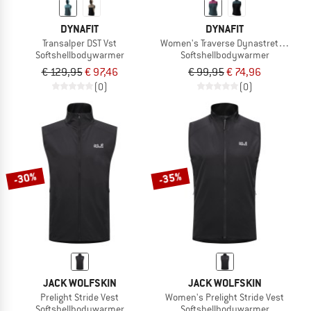
DYNAFIT
DYNAFIT
Transalper DST Vst
Women's Traverse Dynastretch Vest
Softshellbodywarmer
Softshellbodywarmer
€ 129,95
€ 97,46
€ 99,95
€ 74,96
(0)
(0)
-30%
-35%
JACK WOLFSKIN
JACK WOLFSKIN
Prelight Stride Vest
Women's Prelight Stride Vest
Softshellbodywarmer
Softshellbodywarmer