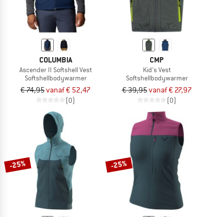
COLUMBIA
CMP
Ascender II Softshell Vest
Kid's Vest
Softshellbodywarmer
Softshellbodywarmer
€ 74,95
vanaf € 52,47
€ 39,95
vanaf € 27,97
(0)
(0)
-25%
-25%