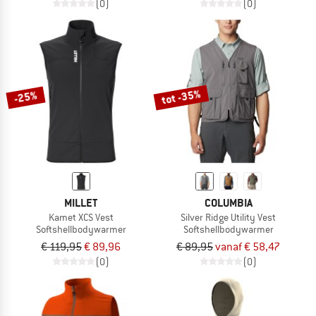
(0)
(0)
tot -35%
-25%
MILLET
COLUMBIA
Kamet XCS Vest
Silver Ridge Utility Vest
Softshellbodywarmer
Softshellbodywarmer
€ 119,95
€ 89,96
€ 89,95
vanaf € 58,47
(0)
(0)