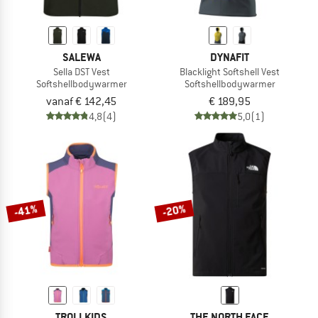
SALEWA
DYNAFIT
Sella DST Vest
Blacklight Softshell Vest
Softshellbodywarmer
Softshellbodywarmer
vanaf € 142,45
€ 189,95
4,8
(4)
5,0
(1)
-41%
-20%
TROLLKIDS
THE NORTH FACE