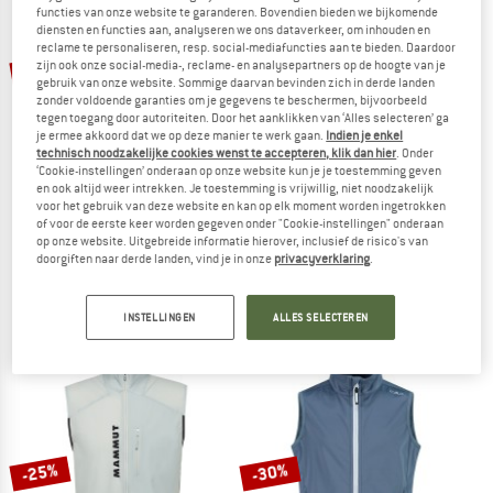
functies van onze website te garanderen. Bovendien bieden we bijkomende
NAAR DE SALE
diensten en functies aan, analyseren we ons dataverkeer, om inhouden en
reclame te personaliseren, resp. social-mediafuncties aan te bieden. Daardoor
-25%
-17%
zijn ook onze social-media-, reclame- en analysepartners op de hoogte van je
gebruik van onze website. Sommige daarvan bevinden zich in derde landen
zonder voldoende garanties om je gegevens te beschermen, bijvoorbeeld
tegen toegang door autoriteiten. Door het aanklikken van ‘Alles selecteren’ ga
je ermee akkoord dat we op deze manier te werk gaan.
Indien je enkel
technisch noodzakelijke cookies wenst te accepteren, klik dan hier
. Onder
‘Cookie-instellingen’ onderaan op onze website kun je je toestemming geven
en ook altijd weer intrekken. Je toestemming is vrijwillig, niet noodzakelijk
voor het gebruik van deze website en kan op elk moment worden ingetrokken
of voor de eerste keer worden gegeven onder "Cookie-instellingen" onderaan
FJÄLLRÄVEN
CMP
op onze website. Uitgebreide informatie hierover, inclusief de risico's van
Reporter Lite Vest
Light Softshell Vest
doorgiften naar derde landen, vind je in onze
privacyverklaring
.
Softshellbodywarmer
Softshellbodywarmer
€ 179,95
€ 149,36
€ 59,95
vanaf € 44,96
INSTELLINGEN
ALLES SELECTEREN
5,0
(8)
5,0
(1)
-25%
-30%