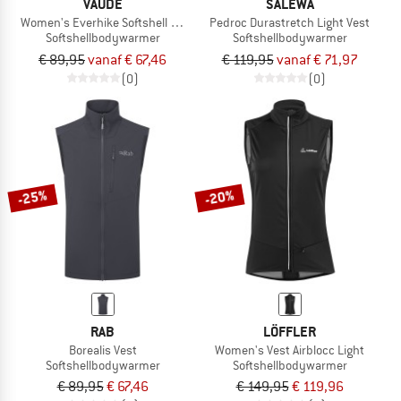
VAUDE
SALEWA
Women's Everhike Softshell Vest
Pedroc Durastretch Light Vest
Softshellbodywarmer
Softshellbodywarmer
€ 89,95
vanaf € 67,46
€ 119,95
vanaf € 71,97
(0)
(0)
-25%
-20%
RAB
LÖFFLER
Borealis Vest
Women's Vest Airblocc Light
Softshellbodywarmer
Softshellbodywarmer
€ 89,95
€ 67,46
€ 149,95
€ 119,96