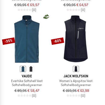
€ 99,95
€ 69,97
€ 99,95
€ 64,97
(0)
(0)
-35%
-60%
VAUDE
JACK WOLFSKIN
Everhike Softshell Vest
Women's Alpspitze Vest
Softshellbodywarmer
Softshellbodywarmer
€ 89,95
€ 58,47
€ 159,95
€ 63,98
(0)
(0)