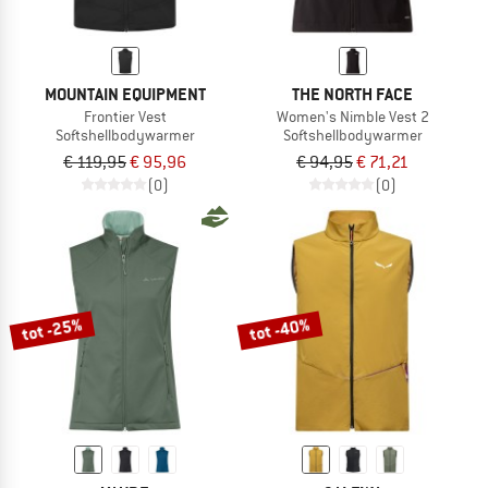
MOUNTAIN EQUIPMENT
THE NORTH FACE
Frontier Vest
Women's Nimble Vest 2
Softshellbodywarmer
Softshellbodywarmer
€ 119,95
€ 95,96
€ 94,95
€ 71,21
(0)
(0)
tot -25%
tot -40%