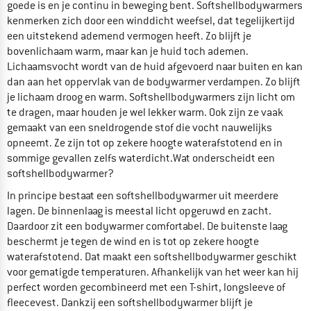
goede is en je continu in beweging bent. Softshellbodywarmers
kenmerken zich door een winddicht weefsel, dat tegelijkertijd
een uitstekend ademend vermogen heeft. Zo blijft je
bovenlichaam warm, maar kan je huid toch ademen.
Lichaamsvocht wordt van de huid afgevoerd naar buiten en kan
dan aan het oppervlak van de bodywarmer verdampen. Zo blijft
je lichaam droog en warm. Softshellbodywarmers zijn licht om
te dragen, maar houden je wel lekker warm. Ook zijn ze vaak
gemaakt van een sneldrogende stof die vocht nauwelijks
opneemt. Ze zijn tot op zekere hoogte waterafstotend en in
sommige gevallen zelfs waterdicht.Wat onderscheidt een
softshellbodywarmer?
In principe bestaat een softshellbodywarmer uit meerdere
lagen. De binnenlaag is meestal licht opgeruwd en zacht.
Daardoor zit een bodywarmer comfortabel. De buitenste laag
beschermt je tegen de wind en is tot op zekere hoogte
waterafstotend. Dat maakt een softshellbodywarmer geschikt
voor gematigde temperaturen. Afhankelijk van het weer kan hij
perfect worden gecombineerd met een T-shirt, longsleeve of
fleecevest. Dankzij een softshellbodywarmer blijft je