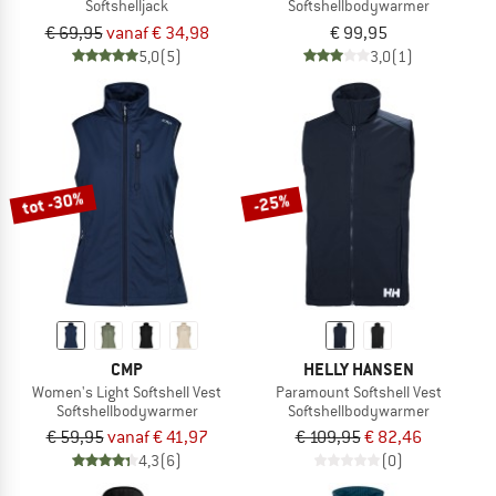
Softshelljack
Softshellbodywarmer
€ 69,95
vanaf € 34,98
€ 99,95
5,0
(5)
3,0
(1)
tot -30%
-25%
CMP
HELLY HANSEN
Women's Light Softshell Vest
Paramount Softshell Vest
Softshellbodywarmer
Softshellbodywarmer
€ 59,95
vanaf € 41,97
€ 109,95
€ 82,46
4,3
(6)
(0)