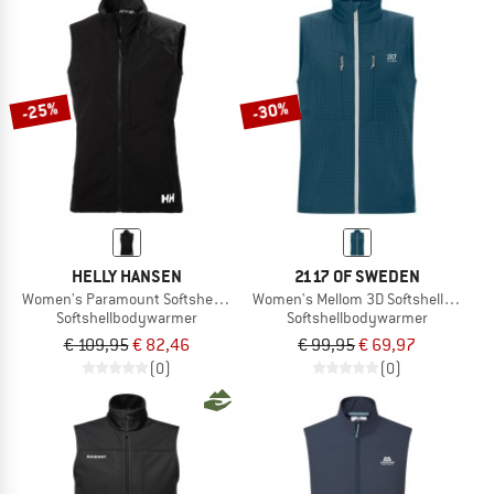
-25%
-30%
HELLY HANSEN
2117 OF SWEDEN
Women's Paramount Softshell Vest
Women's Mellom 3D Softshell Vest
Softshellbodywarmer
Softshellbodywarmer
€ 109,95
€ 82,46
€ 99,95
€ 69,97
(0)
(0)