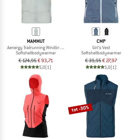
MAMMUT
CMP
Aenergy Trailrunning Windbreaker Hybrid Vest
Girl's Vest
Softshellbodywarmer
Softshellbodywarmer
€ 124,95
€ 93,71
€ 39,95
€ 27,97
5,0
(1)
5,0
(1)
tot -30%