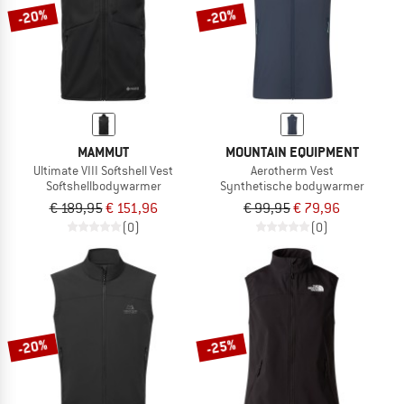
-20%
-20%
MAMMUT
MOUNTAIN EQUIPMENT
Ultimate VIII Softshell Vest
Aerotherm Vest
Softshellbodywarmer
Synthetische bodywarmer
€ 189,95
€ 151,96
€ 99,95
€ 79,96
(0)
(0)
-20%
-25%