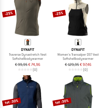
-25%
-25%
DYNAFIT
DYNAFIT
Traverse Dynastretch Vest
Women's Transalper DST Vest
Softshellbodywarmer
Softshellbodywarmer
€ 99,95
€ 74,96
€ 129,95
€ 97,46
(0)
(0)
tot -30%
tot -30%