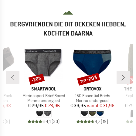
BERGVRIENDEN DIE DIT BEKEKEN HEBBEN,
KOCHTEN DAARNA
tot -20%
-20%
-3
Korting
Korting
Kort
MERK
MERK
MERK
A
SMARTWOOL
ORTOVOX
THE 
Artikel
Artikel
Artike
 2-Pack
Merinosport Brief Boxed
150 Essential Briefs
Explo
roep
Productgroep
Productgroep
kken
Merino-ondergoed
Merino-ondergoed
ijs
rlaagde prijs
Prijs
Verlaagde prijs
Prijs
Verlaagde prijs
15,98
€ 29,95
€ 23,96
€ 39,95
vanaf
€ 31,96
€ 79,
4,0
(
8
)
4,1
(
30
)
4,7
(
19
)