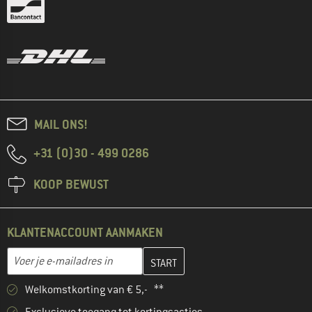
MAIL ONS!
+31 (0)30 - 499 0286
KOOP BEWUST
KLANTENACCOUNT AANMAKEN
Vul je e-mailadres hier in en maak in de volgende stap je klanten
E-mailadres
Welkomstkorting van € 5,- **