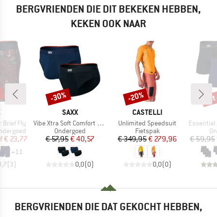
BERGVRIENDEN DIE DIT BEKEKEN HEBBEN,
KEKEN OOK NAAR
%
tot
-30%
-20%
Korting
Korting
Kort
K
MERK
MERK
X
SAXX
CASTELLI
Artikel
Artikel
Artikel
 Brief Fly
Vibe Xtra Soft Comfort Brief Fly 2-Pack
Unlimited Speedsuit
Essential Cotton 
Productgroep
Productgroep
Pr
ondergoed
Ondergoed
Fietspak
On
ijs
rlaagde prijs
Prijs
Verlaagde prijs
Prijs
Verlaagde prijs
f
€ 23,77
€ 57,95
€ 40,57
€ 349,95
€ 279,96
€ 59,95
+
11
3,7
(
3
)
0,0
(
0
)
0,0
(
0
)
BERGVRIENDEN DIE DAT GEKOCHT HEBBEN,