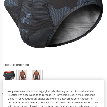
Gedetailleerde foto's
Wij gebruiken cookies en vergelijkbare technologieën om de noodzakelijke
Oorspronkelijke prijs :
Prijs:
€
25,95
functies van onze website te garanderen. Bovendien bieden we bijkomende
diensten en functies aan, analyseren we ons dataverkeer, om inhouden en
€
18,17
incl. BTW
reclame te personaliseren, resp. social-mediafuncties aan te bieden. Daardoor
Informatie over de verzendkosten. Opent in een infov
excl. Verzendkosten
zijn ook onze social-media-, reclame- en analysepartners op de hoogte van je