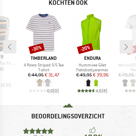
KOCHTEN OOK
tot
-30%
-20%
Korting
Korting
Kort
EB
MERK
MERK
TIMBERLAND
ENDURA
Panniers
Artikel
Artikel
Artikel
4 Rows Striped S/S Tee
Hummvee Gilet
Merino155 LaholmSt
ijs
95
Productgroep
Productgroep
Pr
T-shirt
Fietsbodywarmer
Me
Prijs
Verlaagde prijs
Prijs
Verlaagde prijs
€ 44,95
€ 31,47
€ 49,95
€ 39,96
€ 79,95
,6
(
10
)
0,0
(
0
)
4,6
(
8
)
BEOORDELINGSOVERZICHT