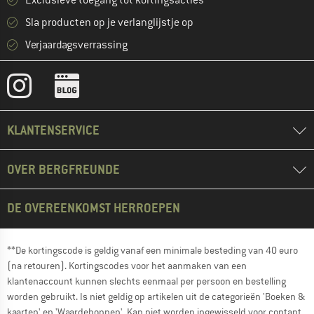
Exclusieve toegang tot kortingsacties
Sla producten op je verlanglijstje op
Verjaardagsverrassing
KLANTENSERVICE
OVER BERGFREUNDE
DE OVEREENKOMST HERROEPEN
**De kortingscode is geldig vanaf een minimale besteding van 40 euro
(na retouren). Kortingscodes voor het aanmaken van een
klantenaccount kunnen slechts eenmaal per persoon en bestelling
worden gebruikt. Is niet geldig op artikelen uit de categorieën 'Boeken &
kaarten' en 'Waardebonnen'. Kan niet worden ingewisseld voor contant