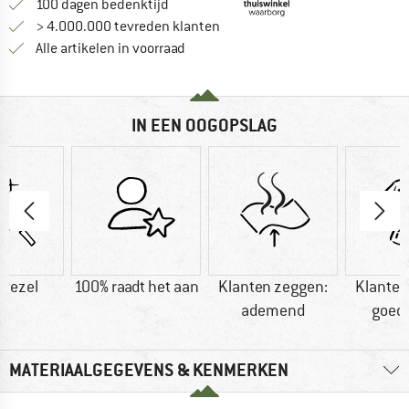
Vind de betalingsinformatie hier! Opent
100 dagen bedenktijd
> 4.000.000 tevreden klanten
Alle artikelen in voorraad
IN EEN OOGOPSLAG
vezel
100% raadt het aan
Klanten zeggen:
Klanten
ademend
goed
MATERIAALGEGEVENS & KENMERKEN