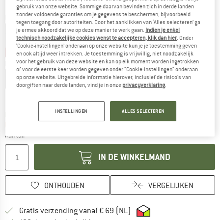
gebruik van onze website. Sommige daarvan bevinden zich in derde landen
zonder voldoende garanties om je gegevens te beschermen, bijvoorbeeld
Kleur:
Remote Camo / Faded Black
tegen toegang door autoriteiten. Door het aanklikken van ‘Alles selecteren’ ga
je ermee akkoord dat we op deze manier te werk gaan.
Indien je enkel
technisch noodzakelijke cookies wenst te accepteren, klik dan hier
. Onder
‘Cookie-instellingen’ onderaan op onze website kun je je toestemming geven
-30%
-30%
en ook altijd weer intrekken. Je toestemming is vrijwillig, niet noodzakelijk
voor het gebruik van deze website en kan op elk moment worden ingetrokken
Maat:
XXL
of voor de eerste keer worden gegeven onder "Cookie-instellingen" onderaan
op onze website. Uitgebreide informatie hierover, inclusief de risico's van
S
M
L
XL
XXL
doorgiften naar derde landen, vind je in onze
privacyverklaring
.
Maattabel
INSTELLINGEN
ALLES SELECTEREN
De link wordt geopend in een infovak en bevat le
Levertijd: 3-5 werkdagen
Nog maar 1 stuk op voorraad!
Aantal:
IN DE WINKELMAND
ONTHOUDEN
VERGELIJKEN
Vind hier de verzendinform
Gratis verzending vanaf € 69 (NL)